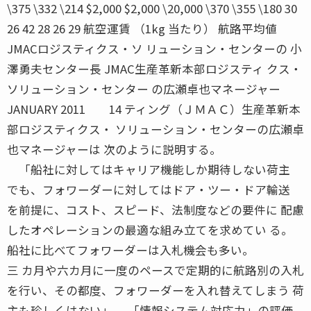
\375 \332 \214 $2,000 $2,000 \20,000 \370 \355 \180 30
26 42 28 26 29 航空運賃 （1kg 当たり） 航路平均値
JMACロジスティクス・ソ リューション・センターの 小
澤勇夫センター長 JMAC生産革新本部ロジスティ クス・
ソリューション・センター の広瀬卓也マネージャー
JANUARY 2011 14 ティング（ＪＭＡＣ）生産革新本
部ロジスティクス・ ソリューション・センターの広瀬卓
也マネージャーは 次のように説明する。
「船社に対してはキャリア機能しか期待しない荷主
でも、フォワーダーに対してはドア・ツー・ドア輸送
を前提に、コスト、スピード、法制度などの要件に 配慮
したオペレーションの最適な組み立てを求めてい る。
船社に比べてフォワーダーは入札機会も多い。
三 カ月や六カ月に一度のペースで定期的に航路別の入札
を行い、その都度、フォワーダーを入れ替えてしまう 荷
主も珍しくはない」 「情報システム対応力」の評価