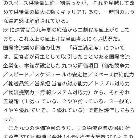
のスペース供給量は約一割減ったが、 それを見越して改
めて供給量の拡大に動くキャリアも あり、一時期のよう
な逼迫感は解消されている。
既 に運賃は〇九年夏の底値から二割程度値上がりして
おり、これ以上の値上げは当面考えにくい状況だ。
国際物流業の評価の仕方 「荷主満足度」について
は、回答者が荷主として取 引したことのある国際物流
企業を、本誌が設定した 九つの評価項目（価格競争力
／スピード／スケジュー ルの安定性／スペース供給能力
／輸送品質／営業担 当者の対応能力／トラブル対応力
／物流提案力／情 報システム対応力）から、それぞれ
五段階（１劣っ ている、２やや劣っている、３一般的、
４やや優れ ている、５優れている）で定性評価してもら
った。
また九つの評価項目のうち、国際物流企業の選択 荷
主企業 57.8％ 物流子会社 14.4％ 物流専業者 20.0％ その