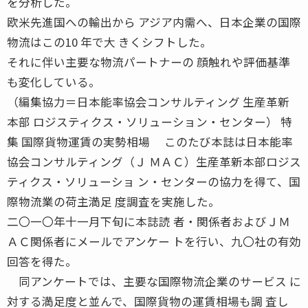
を分析した。
欧米先進国への輸出から アジア内需へ、日本企業の国際
物流はこの10 年で大 きくシフトした。
それに伴い主要な物流パートナーの 顔触れや評価基準
も変化している。
（編集協力＝日本能率協会コンサルティング 生産革新
本部 ロジスティクス・ソリューション・センター） 特
集 国際貨物運賃の実勢相場 このたび本誌は日本能率
協会コンサルティング（Ｊ ＭＡＣ）生産革新本部ロジス
ティクス・ソリューショ ン・センターの協力を得て、国
際物流業の荷主満足 度調査を実施した。
二〇一〇年十一月下旬に本誌読 者・関係者およびＪＭ
ＡＣ関係者にメールでアンケー トを行い、九〇社の有効
回答を得た。
同アンケートでは、主要な国際物流企業のサービス に
対する満足度と並んで、国際貨物の運賃相場も調 査し