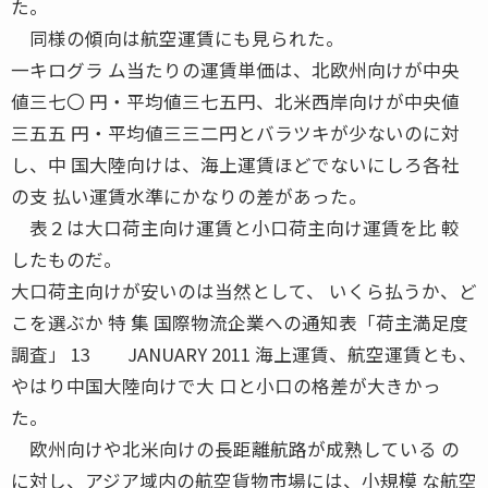
た。
同様の傾向は航空運賃にも見られた。
一キログラ ム当たりの運賃単価は、北欧州向けが中央
値三七〇 円・平均値三七五円、北米西岸向けが中央値
三五五 円・平均値三三二円とバラツキが少ないのに対
し、中 国大陸向けは、海上運賃ほどでないにしろ各社
の支 払い運賃水準にかなりの差があった。
表２は大口荷主向け運賃と小口荷主向け運賃を比 較
したものだ。
大口荷主向けが安いのは当然として、 いくら払うか、ど
こを選ぶか 特 集 国際物流企業への通知表「荷主満足度
調査」 13 JANUARY 2011 海上運賃、航空運賃とも、
やはり中国大陸向けで大 口と小口の格差が大きかっ
た。
欧州向けや北米向けの長距離航路が成熟している の
に対し、アジア域内の航空貨物市場には、小規模 な航空