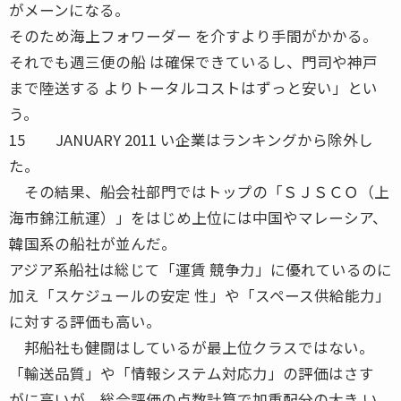
がメーンになる。
そのため海上フォワーダー を介すより手間がかかる。
それでも週三便の船 は確保できているし、門司や神戸
まで陸送する よりトータルコストはずっと安い」とい
う。
15 JANUARY 2011 い企業はランキングから除外し
た。
その結果、船会社部門ではトップの「ＳＪＳＣＯ（上
海市錦江航運）」をはじめ上位には中国やマレーシア、
韓国系の船社が並んだ。
アジア系船社は総じて「運賃 競争力」に優れているのに
加え「スケジュールの安定 性」や「スペース供給能力」
に対する評価も高い。
邦船社も健闘はしているが最上位クラスではない。
「輸送品質」や「情報システム対応力」の評価はさす
がに高いが、総合評価の点数計算で加重配分の大き い