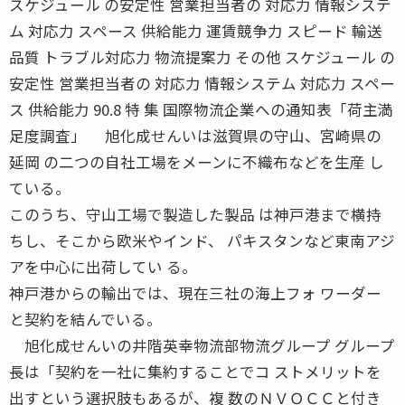
スケジュール の安定性 営業担当者の 対応力 情報システ
ム 対応力 スペース 供給能力 運賃競争力 スピード 輸送
品質 トラブル対応力 物流提案力 その他 スケジュール の
安定性 営業担当者の 対応力 情報システム 対応力 スペー
ス 供給能力 90.8 特 集 国際物流企業への通知表「荷主満
足度調査」 旭化成せんいは滋賀県の守山、宮崎県の
延岡 の二つの自社工場をメーンに不織布などを生産 し
ている。
このうち、守山工場で製造した製品 は神戸港まで横持
ちし、そこから欧米やインド、 パキスタンなど東南アジ
アを中心に出荷してい る。
神戸港からの輸出では、現在三社の海上フォ ワーダー
と契約を結んでいる。
旭化成せんいの井階英幸物流部物流グループ グループ
長は「契約を一社に集約することでコ ストメリットを
出すという選択肢もあるが、複 数のＮＶＯＣＣと付き