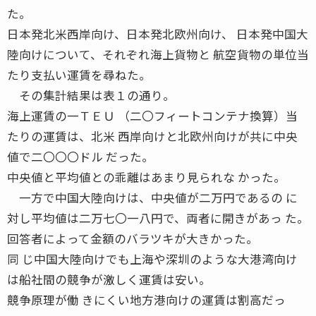
た。
日本発北米西岸向け、日本発北欧州向け、 日本発中国大
陸向けについて、それぞれ海上貨物と 航空貨物の単位当
たり支払い運賃を尋ねた。
その集計結果は表１の通り。
海上運賃の一ＴＥＵ （二〇フィートコンテナ換算）当
たりの運賃は、北米 西岸向けと北欧州向けが共に中央
値で二〇〇〇ドル だった。
中央値と平均値との乖離はあまり見られな かった。
一方で中国大陸向けは、中央値が二万円であるの に
対し平均値は二万七〇一八円で、両者に開きがあっ た。
回答者によって金額のバラツキが大きかった。
同 じ中国大陸向けでも上海や深圳のような大港湾向け
は船社間の競争が激しく運賃は安い。
競争原理が働 きにくい地方港向けの運賃は割高だっ