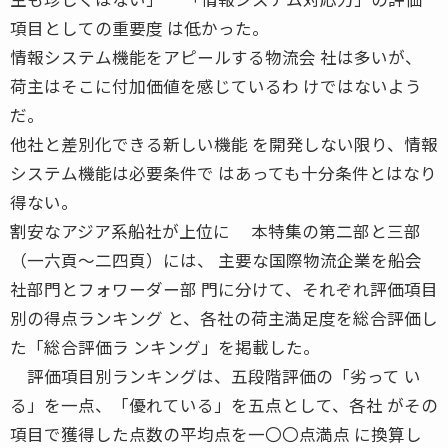
項目としての重要度 は低かった。
情報システム機能をアピールする物流会 社は多いが、
荷主はそこに付加価値を感じているわ けではないよう
だ。
他社と差別化できる新しい機能 を開発しない限り、情報
システム機能は必要条件で はあっても十分条件とはなり
得ない。
割安なアジア系船社が上位に 本特集の第二部と三部
（一六頁〜二四頁）には、 主要な国際物流企業を船会
社部門とフォワーダー部 門に分けて、それぞれ評価項目
別の得点ランキング と、各社の荷主満足度を総合評価し
た「総合評価ラ ンキング」を掲載した。
評価項目別ランキングは、五段階評価の「劣って い
る」を一点、「優れている」を五点として、各社 がその
項目で獲得した点数の平均点を一〇〇点満点 に換算し