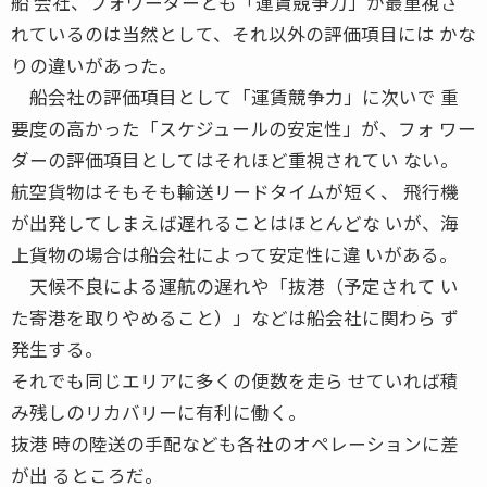
船 会社、フォワーダーとも「運賃競争力」が最重視さ
れているのは当然として、それ以外の評価項目には かな
りの違いがあった。
船会社の評価項目として「運賃競争力」に次いで 重
要度の高かった「スケジュールの安定性」が、フォ ワー
ダーの評価項目としてはそれほど重視されてい ない。
航空貨物はそもそも輸送リードタイムが短く、 飛行機
が出発してしまえば遅れることはほとんどな いが、海
上貨物の場合は船会社によって安定性に違 いがある。
天候不良による運航の遅れや「抜港（予定されて い
た寄港を取りやめること）」などは船会社に関わら ず
発生する。
それでも同じエリアに多くの便数を走ら せていれば積
み残しのリカバリーに有利に働く。
抜港 時の陸送の手配なども各社のオペレーションに差
が出 るところだ。