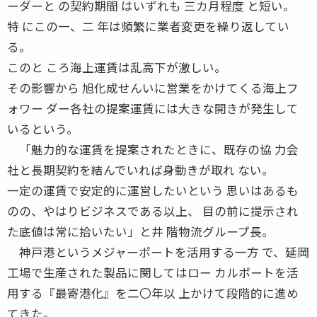
ーダーと の契約期間 はいずれも 三カ月程度 と短い。
特 にこの一、二 年は頻繁に業者変更を繰り返してい
る。
このと ころ海上運賃は乱高下が激しい。
その影響から 旭化成せんいに営業をかけてくる海上フ
ォワー ダー各社の提案運賃には大きな開きが発生して
いるという。
「魅力的な運賃を提案されたときに、既存の協 力会
社と長期契約を結んでいれば身動きが取れ ない。
一定の運賃で安定的に運営したいという 思いはあるも
のの、やはりビジネスである以上、 目の前に提示され
た底値は常に拾いたい」と井 階物流グループ長。
神戸港というメジャーポートを活用する一方 で、延岡
工場で生産された製品に関してはロー カルポートを活
用する『最寄港化』を二〇年以 上かけて段階的に進め
てきた。