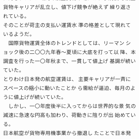
貨物キャリアが乱立し、値下げ競争が絶えず 繰り返さ
れている。
そのことが荷主の支払い運賃水 準の格差として現れて
いるようだ。
国際貨物運賃全体のトレンドとしては、リーマン シ
ョック後の二〇〇九年春〜夏頃に大底を打って以 降、本
調査を行った一〇年秋まで、一貫して値上げ 基調が続い
ていた。
とりわけ日本発の航空運賃は、 主要キャリアが一斉に
スペースの縮小に動いたことか ら需給が逼迫、毎月のよ
うに値上げが続いていた。
しかし、一〇年度後半に入ってからは世界的な景 気の
減速に急速な円高も加わり、荷動きに陰りが出 始めてい
る。
日本航空が貨物専用機事業から撤退し たことで日本発