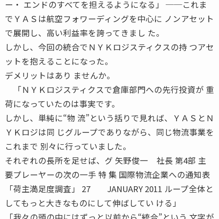
ー・ エンドのすべてを担えるようになる」 ──これま
でＹＡＳは航空フォワーディングを中心に ノンアセット
で展開し、高い利益率を誇ってきまし た。
しかし、今回の統合でＮＹＫロジスティクスの持 つアセ
ットを抱えることになった。
デメリットはあり ませんか。
「ＮＹＫロジスティクスで倉庫部門への先行投資が 重
荷になっていたのは事実です。
しかし、単純に“物 流”という括りで見れば、ＹＡＳとＮ
ＹＫロジは同 じグループでありながら、同じ物流事業を
これまで 別々に行っていました。
それぞれの長所を足せば、グ 矢野俊一 社長 第4部 主
要プレーヤーの次の一手 特 集 国際物流企業への通知表
「荷主満足度調査」 27 JANUARY 2011 ループ全体と
してもっと大きなものにして伸ばしてい ける」
「我々の頭の中にはずっと以前から“統合”という 文字が