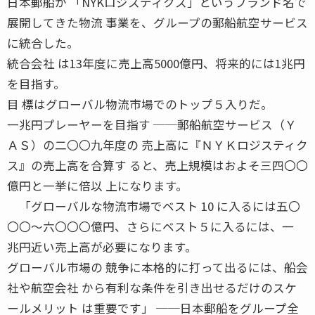
日本郵船が 「NYKロジスティクス」というブランド名で
展開してきた物流 事業を、グループの郵船航空サービス
に統合した。
統合会社 は13年度に売上高5000億円、将来的には1兆円
を目指す。
目 標はグローバル物流市場でのトップ５入りだ。
一兆円プレーヤーを目指す ──郵船航空サービス（Ｙ
ＡＳ）の二〇〇九年度の 売上高に『ＮＹＫロジスティク
ス』の売上高を合算す ると、売上規模はおよそ三四〇〇
億円と一挙に倍以 上になります。
「グローバルな物流市場でベスト 10 に入るには五〇
〇〇〜六〇〇〇億円、さらにベスト５に入るには、一
兆円近い売上高が必要になります。
グローバル市場の 競争に本格的に打って出るには、船会
社や航空会社 から有利な条件を引き出せるだけのスケ
ールメリット は重要です」 ──日本郵船をグループ全