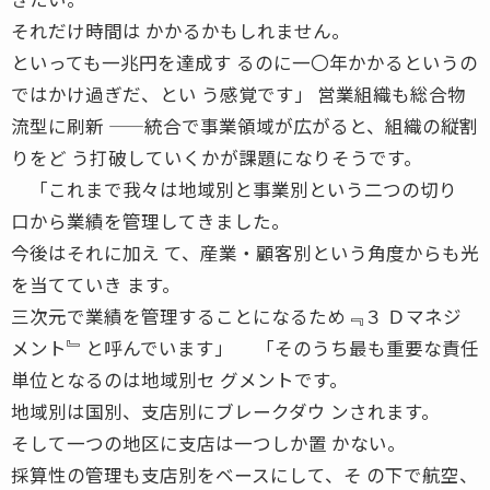
それだけ時間は かかるかもしれません。
といっても一兆円を達成す るのに一〇年かかるというの
ではかけ過ぎだ、とい う感覚です」 営業組織も総合物
流型に刷新 ——統合で事業領域が広がると、組織の縦割
りをど う打破していくかが課題になりそうです。
「これまで我々は地域別と事業別という二つの切り
口から業績を管理してきました。
今後はそれに加え て、産業・顧客別という角度からも光
を当てていき ます。
三次元で業績を管理することになるため﹃３ Ｄマネジ
メント﹄と呼んでいます」 「そのうち最も重要な責任
単位となるのは地域別セ グメントです。
地域別は国別、支店別にブレークダウ ンされます。
そして一つの地区に支店は一つしか置 かない。
採算性の管理も支店別をベースにして、そ の下で航空、