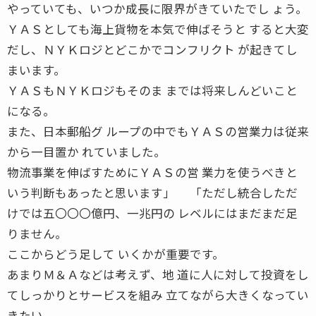
やっていても、いつか成長に限界がきていたでし ょう。
ＹＡＳとしても海上貨物を本気で伸ばそうと すると大変
だし、ＮＹＫロジとどこかでコンフリクト が起きてし
まいます。
ＹＡＳもＮＹＫロジもそのま までは将来しんどいこと
になる。
また、日本郵船グ ループの中でもＹＡＳの営業力は従来
から一目置か れていました。
物流事業を伸ばすためにＹＡＳの営 業力を使うべきと
いう判断もあったと思います」 「ただし統合しただ
けでは五〇〇〇億円、一兆円の レベルにはまだまだ足
りません。
ここからどう足して いくかが重要です。
あまりＭ＆Ａなどは考えず、地 道に人に対して投資をし
てしっかりとサービスを組み 立てながら大きくなってい
きたい。