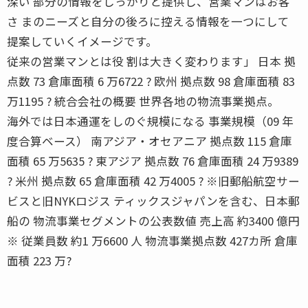
深い 部分の情報をしっかりと提供し、営業マンはお客
さ まのニーズと自分の後ろに控える情報を一つにして
提案していくイメージです。
従来の営業マンとは役 割は大きく変わります」 日本 拠
点数 73 倉庫面積 6 万6722 ? 欧州 拠点数 98 倉庫面積 83
万1195 ? 統合会社の概要 世界各地の物流事業拠点。
海外では日本通運をしのぐ規模になる 事業規模（09 年
度合算ベース） 南アジア・オセアニア 拠点数 115 倉庫
面積 65 万5635 ? 東アジア 拠点数 76 倉庫面積 24 万9389
? 米州 拠点数 65 倉庫面積 42 万4005 ? ※旧郵船航空サー
ビスと旧NYKロジス ティックスジャパンを含む、日本郵
船の 物流事業セグメントの公表数値 売上高 約3400 億円
※ 従業員数 約1 万6600 人 物流事業拠点数 427カ所 倉庫
面積 223 万?