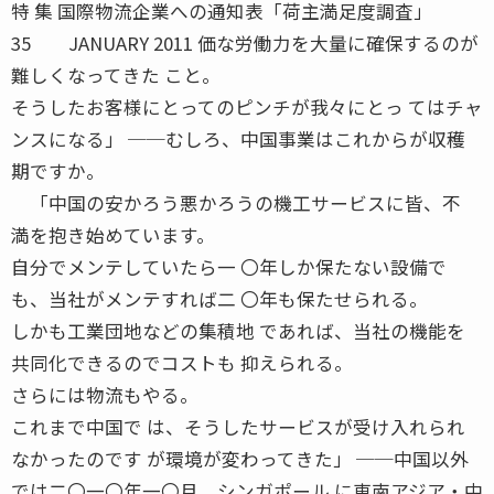
特 集 国際物流企業への通知表「荷主満足度調査」
35 JANUARY 2011 価な労働力を大量に確保するのが
難しくなってきた こと。
そうしたお客様にとってのピンチが我々にとっ てはチャ
ンスになる」 ──むしろ、中国事業はこれからが収穫
期ですか。
「中国の安かろう悪かろうの機工サービスに皆、不
満を抱き始めています。
自分でメンテしていたら一 〇年しか保たない設備で
も、当社がメンテすれば二 〇年も保たせられる。
しかも工業団地などの集積地 であれば、当社の機能を
共同化できるのでコストも 抑えられる。
さらには物流もやる。
これまで中国で は、そうしたサービスが受け入れられ
なかったのです が環境が変わってきた」 ──中国以外
では二〇一〇年一〇月、シンガポール に東南アジア・中