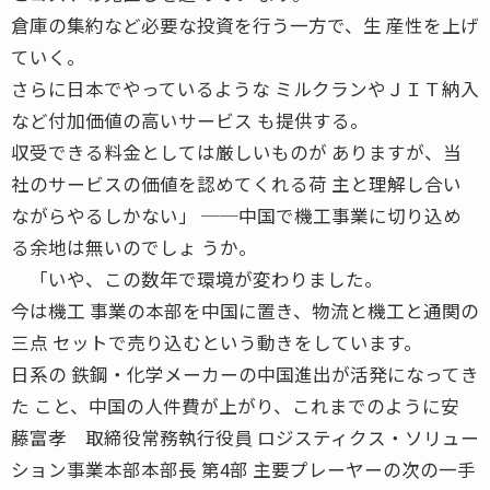
倉庫の集約など必要な投資を行う一方で、生 産性を上げ
ていく。
さらに日本でやっているような ミルクランやＪＩＴ納入
など付加価値の高いサービス も提供する。
収受できる料金としては厳しいものが ありますが、当
社のサービスの価値を認めてくれる荷 主と理解し合い
ながらやるしかない」 ──中国で機工事業に切り込め
る余地は無いのでしょ うか。
「いや、この数年で環境が変わりました。
今は機工 事業の本部を中国に置き、物流と機工と通関の
三点 セットで売り込むという動きをしています。
日系の 鉄鋼・化学メーカーの中国進出が活発になってき
た こと、中国の人件費が上がり、これまでのように安
藤富孝 取締役常務執行役員 ロジスティクス・ソリュー
ション事業本部本部長 第4部 主要プレーヤーの次の一手