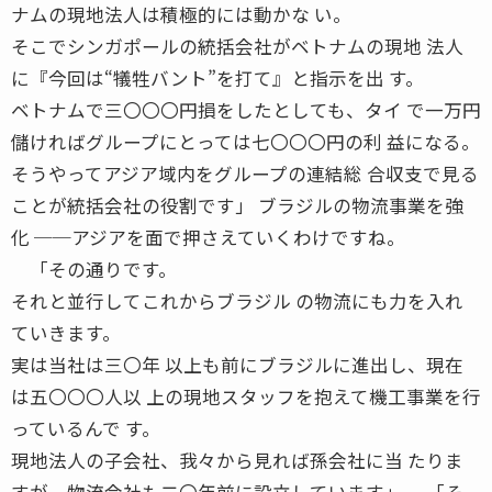
ナムの現地法人は積極的には動かな い。
そこでシンガポールの統括会社がベトナムの現地 法人
に『今回は“犠牲バント”を打て』と指示を出 す。
ベトナムで三〇〇〇円損をしたとしても、タイ で一万円
儲ければグループにとっては七〇〇〇円の利 益になる。
そうやってアジア域内をグループの連結総 合収支で見る
ことが統括会社の役割です」 ブラジルの物流事業を強
化 ──アジアを面で押さえていくわけですね。
「その通りです。
それと並行してこれからブラジル の物流にも力を入れ
ていきます。
実は当社は三〇年 以上も前にブラジルに進出し、現在
は五〇〇〇人以 上の現地スタッフを抱えて機工事業を行
っているんで す。
現地法人の子会社、我々から見れば孫会社に当 たりま
すが、物流会社も二〇年前に設立しています」 「そ