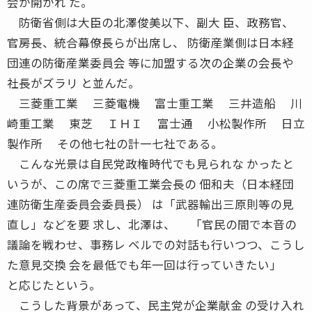
会が開かれ た。
防衛省側は大臣の北澤俊美以下、副大 臣、政務官、
官房長、統合幕僚長らが出席し、 防衛産業側は日本経
団連の防衛産業委員会 等に加盟する次の企業の会長や
社長がズラリ と並んだ。
三菱重工業 三菱電機 富士重工業 三井造船 川
崎重工業 東芝 ＩＨＩ 富士通 小松製作所 日立
製作所 その他七社の計一七社である。
こんな光景は自民党政権時代でも見られな かったと
いうが、この席で三菱重工業会長の 佃和夫（日本経団
連防衛生産委員会委員長） は「武器輸出三原則等の見
直し」などを要 求し、北澤は、 「官民の間で本音の
議論を戦わせ、事務レ ベルでの対話も行いつつ、こうし
た意見交換 会を最低でも年一回は行っていきたい」
と応じたという。
こうした背景があって、民主党が企業献金 の受け入れ