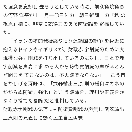
た理念を忘却し 去ろうとしている時に、前衆議院議長
の河野 洋平が十二月一〇日付の『朝日新聞』の「私 の
視点」欄に、非常に説得力のある防衛論を 寄稿してい
た。
「イランの核開発疑惑や旧ソ連諸国の紛争 を身近に
抱えるドイツやイギリスが、財政赤 字削減のために大
規模な兵力削減を打ち出し ているのに対し、日本で赤
字削減を声高に求 める人から防衛費削減の声がほとん
ど聞こえ てこないのは、不思議でならない」 こう首
をかしげる河野は、「武器輸出三原 則の緩和はカネの
かからぬ防衛力強化」とい う議論を、理想や正義をか
なぐり捨てた暴論 だと批判している。
財政赤字削減の気運にも防衛費削減の声無し 武器輸出
三原則の見直しに動く民主自民両党