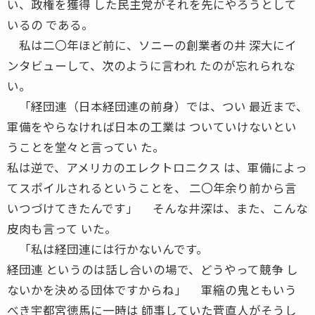
い、政権を獲得 した民主党がそれを先にやろうとして
いるの である。
私は二〇年ほど前に、ソニーの創業者の井 深大にイ
ンタビューして、次のように言われ たのが忘れられな
い。
「経団連（日本経団連の前身）では、つい 最近まで、
軍備をやらなければ日本の工業は ついていけないとい
うことを堂々と言ってい た。
私は逆で、アメリカのエレクトロニクス は、軍備によっ
てスポイルされるということを、 二〇年余り前から言
いつづけてきたんです」 そんな井深は、また、こんな
皮肉も言って いた。
「私は経団連には行かないんです。
経団連 というのは話し合いの場で、どうやって競争 し
ないかを決める団体ですからね」 軍縮の鬼ともいう
べき宇都宮徳馬に一時は 師事していた菅直人がそうし