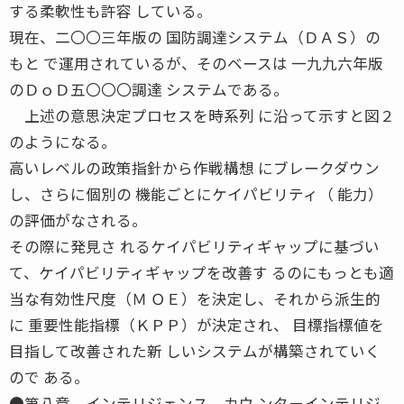
する柔軟性も許容 している。
現在、二〇〇三年版の 国防調達システム（ＤＡＳ）の
もと で運用されているが、そのベースは 一九九六年版
のＤｏＤ五〇〇〇調達 システムである。
上述の意思決定プロセスを時系列 に沿って示すと図２
のようになる。
高いレベルの政策指針から作戦構想 にブレークダウン
し、さらに個別の 機能ごとにケイパビリティ（ 能力）
の評価がなされる。
その際に発見さ れるケイパビリティギャップに基づい
て、ケイパビリティギャップを改善す るのにもっとも適
当な有効性尺度（Ｍ ＯＥ）を決定し、それから派生的
に 重要性能指標（ＫＰＰ）が決定され、 目標指標値を
目指して改善された新 しいシステムが構築されていく
ので ある。
●第八章 インテリジェンス、カウ ンターインテリジ