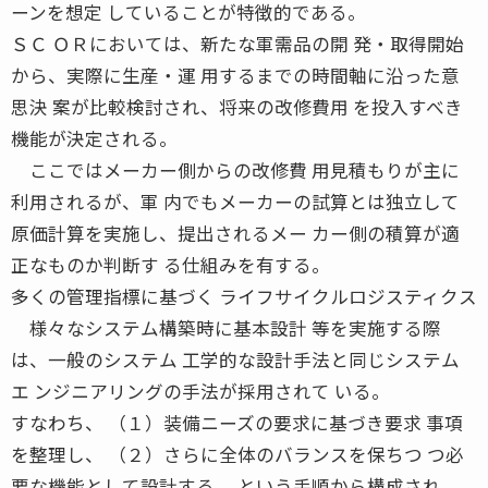
ーンを想定 していることが特徴的である。
ＳＣ ＯＲにおいては、新たな軍需品の開 発・取得開始
から、実際に生産・運 用するまでの時間軸に沿った意
思決 案が比較検討され、将来の改修費用 を投入すべき
機能が決定される。
ここではメーカー側からの改修費 用見積もりが主に
利用されるが、軍 内でもメーカーの試算とは独立して
原価計算を実施し、提出されるメー カー側の積算が適
正なものか判断す る仕組みを有する。
多くの管理指標に基づく ライフサイクルロジスティクス
様々なシステム構築時に基本設計 等を実施する際
は、一般のシステム 工学的な設計手法と同じシステム
エ ンジニアリングの手法が採用されて いる。
すなわち、 （１）装備ニーズの要求に基づき要求 事項
を整理し、 （２）さらに全体のバランスを保ちつ つ必
要な機能として設計する という手順から構成され