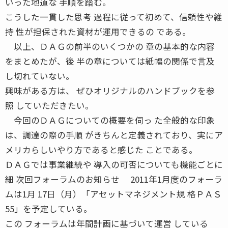
いった地道な 手順を踏む。
こうした一貫した思考 過程に従って初めて、信頼性や維
持 性が担保された資材が運用できるの である。
以上、ＤＡＧの前半のいくつかの 章の基本的な内容
をまとめたが、後 半の章については紙幅の関係で言及
し切れていない。
興味がある方は、 ぜひオリジナルのハンドブックを参
照 していただきたい。
今回のＤＡＧについての概要を伺っ た全般的な印象
は、調達の際の手順 がきちんと定義されており、実にア
メリカらしいやり方であると感じた ことである。
ＤＡＧでは事業継続や 導入の可否についても機能ごとに
細 次回フォーラムのお知らせ 2011年1月度のフォーラ
ムは1月 17日（月）「アセットマネジメント規 格ＰＡＳ
55」を予定している。
この フォーラムは年間計画に基づいて運営 している