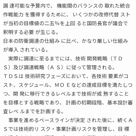
調 達可能な予算内で、 機能間のバランスの 取れた統合
作戦能力 を獲得するために、 いくつかの改修代替 スト
が当初の目標値の二五％を上回 ると国防長官が議会で
釈明する必要 が生じる。
日本の防衛調達の仕組み に比べ、かなり厳しい仕組み
が導入 されている。
実際に調達に至るまでには、技術 開発戦略（ＴＤ
Ｓ）及び調達戦略（Ａ Ｓ）に従って管理される。
ＴＤＳは 技術研究フェーズにおいて、各技術 要素がコ
スト、スケジュール、ＭＯ Ｅなどの達成目標を満たしつ
つ、開 発に移行できるレベルまで技術が成 熟すること
を目標とする戦略であり、 計画の初期段階、基本設計審
査レベ ルまでを計画する。
事業を進めるベースラインが決定 された後に、続くＡ
Ｓでは技術的リ スク・事業計画リスクを管理し、目 標