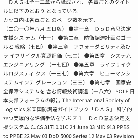
ＤＡＧは全十二章から構成され、 各章ごとのタイト
ルは以下のとおり となっている。
カッコ内は各章ごと のページ数を示す。
（二〇一〇年八月 五日版） ●第一章 ＤｏＤ意思決定
支援シス テム（十一） ●第二章 防衛調達計画のゴー
ルと 戦略（七四） ●第三章 アフォーダビリティ及び
ラ イフサイクル資源評価（七二） ●第四章 システム
エンジニアリング （一七四） ●第五章 ライフサイク
ルロジスティ クス（一三七） ●第六章 ヒューマンシ
ステムインテ グレーション（三三） ●第七章 国家安
全保障システムを 含む情報技術調達（一八六） SOLE 日
本支部フォーラムの報告 The International Society of
Logistics 米国国防調達ガイドブック「ＤＡＧ」 科学的
かつ実戦的な評価手法を学ぶ 図１ ＤｏＤ意思決定支
援システム CJCS 31710.01C 24 June 03 MID 913 PPBS
to PPBE 22 May 03 DoD 5000 Series 12 May 03 Revision