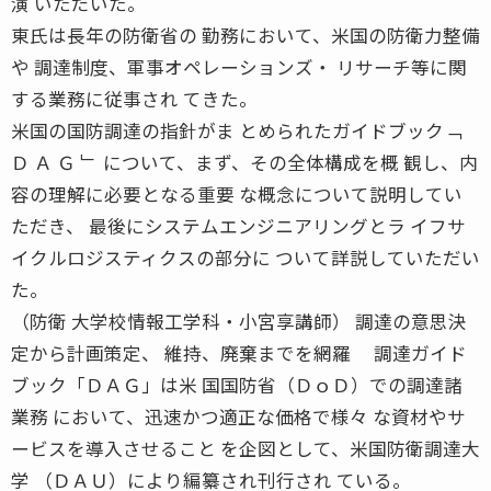
演 いただいた。
東氏は長年の防衛省の 勤務において、米国の防衛力整備
や 調達制度、軍事オペレーションズ・ リサーチ等に関
する業務に従事され てきた。
米国の国防調達の指針がま とめられたガイドブック﹁
Ｄ Ａ Ｇ ﹂ について、まず、その全体構成を概 観し、内
容の理解に必要となる重要 な概念について説明してい
ただき、 最後にシステムエンジニアリングとラ イフサ
イクルロジスティクスの部分に ついて詳説していただい
た。
（防衛 大学校情報工学科・小宮享講師） 調達の意思決
定から計画策定、 維持、廃棄までを網羅 調達ガイド
ブック「ＤＡＧ」は米 国国防省（ＤｏＤ）での調達諸
業務 において、迅速かつ適正な価格で様々 な資材やサ
ービスを導入させること を企図として、米国防衛調達大
学 （ＤＡＵ）により編纂され刊行され ている。