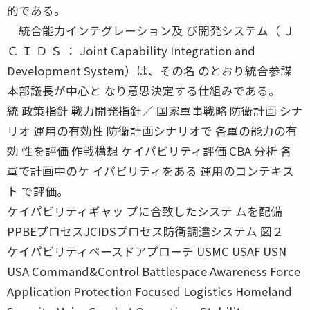
的である。
統合能力インテグレーション及 び開発システム（ Ｊ
Ｃ Ｉ Ｄ Ｓ ： Joint Capability Integration and
Development System）は、その名 のとおり統合参謀
本部議長が中心と なり意思決定する仕組みである。
統 政策指針 戦力開発指針／ 国家軍事戦略 防衛計画 シナ
リオ 運用の有効性 防衛計画シナリオで 各軍の能力の有
効 性を評価 作戦構想 ケイパビリティ評価 CBA 分析 各
軍で計画中のケ イパビリティをある 運用のコンテキス
ト で評価。
ケイパビリティギャッ プに合致したシステ ムを配備
PPBEプロセスJCIDSプロセス防衛調達システム 図２
ケイパビリティベースドアプローチ USMC USAF USN
USA Command&Control Battlespace Awareness Force
Application Protection Focused Logistics Homeland