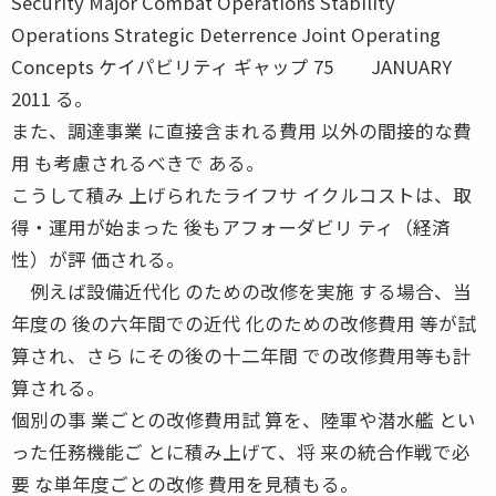
Security Major Combat Operations Stability
Operations Strategic Deterrence Joint Operating
Concepts ケイパビリティ ギャップ 75 JANUARY
2011 る。
また、調達事業 に直接含まれる費用 以外の間接的な費
用 も考慮されるべきで ある。
こうして積み 上げられたライフサ イクルコストは、取
得・運用が始まった 後もアフォーダビリ ティ（経済
性）が評 価される。
例えば設備近代化 のための改修を実施 する場合、当
年度の 後の六年間での近代 化のための改修費用 等が試
算され、さら にその後の十二年間 での改修費用等も計
算される。
個別の事 業ごとの改修費用試 算を、陸軍や潜水艦 とい
った任務機能ご とに積み上げて、将 来の統合作戦で必
要 な単年度ごとの改修 費用を見積もる。