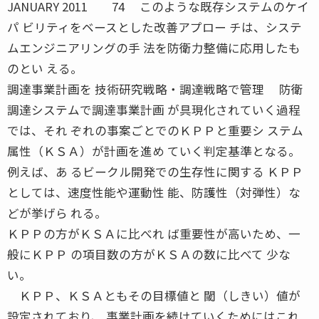
JANUARY 2011 74 このような既存システムのケイ
パ ビリティをベースとした改善アプロー チは、システ
ムエンジニアリングの手 法を防衛力整備に応用したも
のとい える。
調達事業計画を 技術研究戦略・調達戦略で管理 防衛
調達システムで調達事業計画 が具現化されていく過程
では、それ ぞれの事案ごとでのＫＰＰと重要シ ステム
属性（ＫＳＡ）が計画を進め ていく判定基準となる。
例えば、あ るビークル開発での生存性に関する ＫＰＰ
としては、速度性能や運動性 能、防護性（対弾性）な
どが挙げら れる。
ＫＰＰの方がＫＳＡに比べれ ば重要性が高いため、一
般にＫＰＰ の項目数の方がＫＳＡの数に比べて 少な
い。
ＫＰＰ、ＫＳＡともその目標値と 閾（しきい）値が
設定されており、 事業計画を続けていくためにはこれ