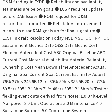
O&M funding in FYDP ● Reliability and availability
estimates are below goals ● LCSP requires update
before DAB Issues ● POM request for O&M
restoration submitted ● Reliability improvement
plan with clear RAM goals up for final signature ●
LCSP in draft Resolution Today MSB MSC IOC FRP FOC
Sustainment Metrics Date O&S Data Metric Cost
Element Antecedent Cost ABC Original Baseline ABC
Current Cost Materiel Availability Materiel Reliability
Cwnership Cost Mean Down Time Antecedent Actual
Original Goal Current Goal Current Estimate/ Actual
76％ 37hrs 245.6B 12hrs 80％ 50hrs 385.5B 20hrs 77％
50.5hrs 395.1B 18hrs 71％ 48hrs 395.1B 15hrs ※Test or
fiekling event data derived from Notes: 1.0 Unit-Level
Manpower 2.0 Unit Operations 3.0 Maintenance 4.0
Sustaining Support 5.0 Continuing System