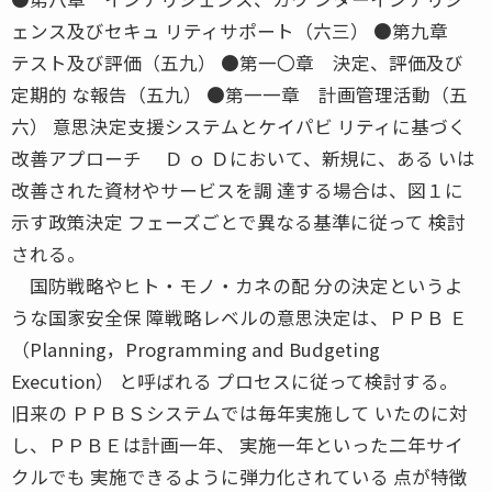
ェンス及びセキュ リティサポート（六三） ●第九章
テスト及び評価（五九） ●第一〇章 決定、評価及び
定期的 な報告（五九） ●第一一章 計画管理活動（五
六） 意思決定支援システムとケイパビ リティに基づく
改善アプローチ Ｄ ｏ Ｄにおいて、新規に、ある いは
改善された資材やサービスを調 達する場合は、図１に
示す政策決定 フェーズごとで異なる基準に従って 検討
される。
国防戦略やヒト・モノ・カネの配 分の決定というよ
うな国家安全保 障戦略レベルの意思決定は、ＰＰＢ Ｅ
（Planning，Programming and Budgeting
Execution） と呼ばれる プロセスに従って検討する。
旧来の ＰＰＢＳシステムでは毎年実施して いたのに対
し、ＰＰＢＥは計画一年、 実施一年といった二年サイ
クルでも 実施できるように弾力化されている 点が特徴