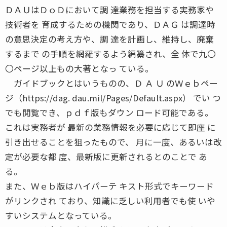
ＤＡＵはＤｏＤにおいて調 達業務を担当する実務家や
技術者を 育成するための機関であり、ＤＡＧ は調達時
の意思決定の考え方や、調 達を計画し、維持し、廃棄
するまで の手順を網羅するよう編纂され、全 体で九〇
〇ページ以上もの大著となっ ている。
ガイドブックとはいうものの、Ｄ Ａ Ｕ のＷｅｂペー
ジ（https://dag. dau.mil/Pages/Default.aspx） でい つ
でも閲覧でき、ｐｄｆ版もダウン ロード可能である。
これは実務者が 最新の業務情報を必要に応じて即座 に
引き出せることを狙ったもので、 月に一度、あるいは改
定が必要な都 度、最新版に更新されるとのことで あ
る。
また、Ｗｅｂ版はハイパーテ キスト形式でキーワード
がリンクされ ており、知識に乏しい利用者でも使 いや
すいシステムとなっている。