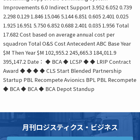
Improvements 6.0 Indirect Support 3.952 6.052 0.739
2.298 0.129 1.846 15.046 5.144 6.851 0.605 2.401 0.025
1.925 16.951 5.750 6.852 0.688 2.401 0.035 1.956 Total
17.682 Cost based on average annual cost per
squadron Total O&S Cost Antecedent ABC Base Year
$M Then Year $M 102,955.2 245,665.3 184,011.9
395,147.2 Date： ◆ BCA ◆ LCSP ◆ ◆ LRIP Contract
Award ◆ ◆ ◆ ◆ CLS Start Blended Partnership
Startup PBL Recompete Avionics BPL PBL Recompete
◆ BCA ◆ BCA ◆ BCA Depot Standup
月刊ロジスティクス・ビジネス