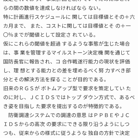
らの間の数値を達成しなければなら ない。
特に計画進行スケジュールに 関しては目標値とその＋六
カ月まで、 また、コストに関しては目標値とそ の＋一
〇％までが閾値として設定さ れている。
仮にこれらの閾値を超過 するような事態が生じた場合
は、事 業を管理するマイルストーン決定機 関を通じて
国防長官に報告され、コ 合作戦遂行能力の現状を評価
し、理 想とする能力との差を埋めるべく努 力すべき部
分とその解決方法を探る ことが目的である。
旧来のＲＧＳが ボトムアップ型で要求を策定してい た
のに対し、ＪＣＩＤＳではトップ ダウン方式で、あるべ
き姿を目指し た要求を提出するのが特徴的である。
防衛調達システムでの調達の意思 はＰＰＢＥやＪＣ
ＩＤＳからの高次 の要求にできる限り沿うようにしつ
つも、従来からの様式に従うような 独自の方針で決定