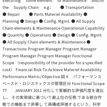
Executing some element of Maintenance and/or
the Supply Chain e.g.: ● Transportation
● Repair ● Parts Materiel Availability ●
Planning ● Design ● Config. Mgmt. ● All Supply
Chain elements & Maintenance Operational Capability
● Quantity ● Operations ● Design ● Config. Mgmt.
● All Supply Chain elements & Maintenance ●
Transactions Program Manager Program Manager
Program Manager Program Manager Functional
Scope （responsibility of the provider for a specified
cost） Financial Risk To Achieve Materiel Availability
Performance Metric/Objective 図４ パフォーマンス
ベースド・ロジスティクスの管理区分 Functional Scope
77 JANUARY 2011 分化して客観的な評価尺度を選出
し、 その実現値に基づいて最上位の任務 である統合作
戦での機能まで昇華し て再構成評価するという、科学