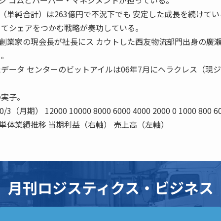
ジ コムとハーバー・マネジメントが担っている。
上高（単純合計）は263億円で不況下でも 安定した成長を続けて
 てシェアをつかむ戦略が奏功している。
業家の現会長が社長にス カウトした西友物流部門出身の廣
る。
たデータ センターのビットアイルは06年7月にヘラクレス（現
の実子。
0/3（月期） 12000 10000 8000 6000 4000 2000 0 1000 800 6
庫 単体業績推移 当期利益（右軸） 売上高（左軸）
月刊ロジスティクス・ビジネス