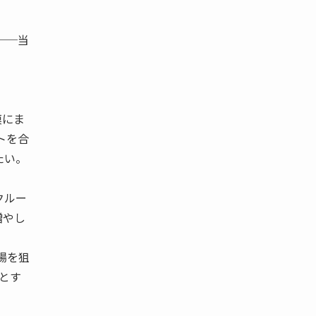
──当
模にま
トを合
たい。
クルー
増やし
場を狙
とす