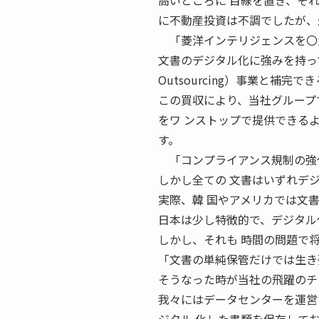
高いところに 目線を置き、そ
に不動産投資は不調でしたが、
「菱洋インテリジェンスを〇九
文書のデジタル化に強みを持っており
Outsourcing）事業と補完
この買収により、当社グループ
をワ ンストップで提供できる
す。
「コンプライアンス規制の強化
しかし全ての 文書はいずれデ
実際、韓 国やアメリカでは文
日本は少し特徴的で、デジタル
しかし、それも 時間の問題で
「文書の単純保管だけでは生き
そうなった時が当社の飛躍のチ
我々にはデータセンターを運営