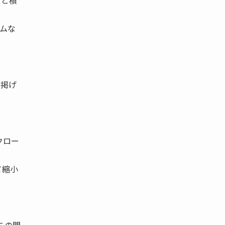
スと積
ームな
を掲げ
クロー
て縮小