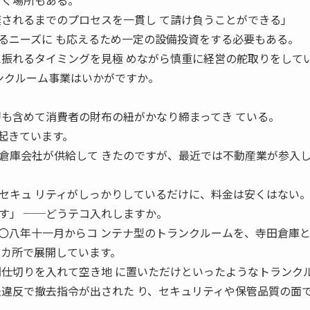
おく場所もある。
棄されるまでのプロセスを一貫し て請け負うことができる」 
るニーズに も応えるため一定の設備投資をする必要もある。
に振れるタイミングを見極 めながら慎重に経営の舵取りをして
ランクルーム事業はいかがですか。
層も含めて消費者の財布の紐がかなり締まってき ている。
起きています。
倉庫会社が供給して きたのですが、最近では不動産業が参入
セキュ リティがしっかりしているだけに、料金は安くはない
す」 ──どうテコ入れしますか。
八年十一月からコ ンテナ型のトランクルームを、寺田倉庫
六カ所で展開しています。
間仕切りを入れて空き地 に置いただけといったようなトランク
法違反で撤去指令が出された り、セキュリティや保管品質の面