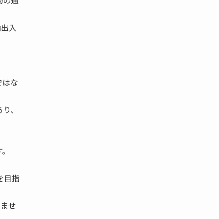
物の通
輸出入
ではな
あり、
す。
を目指
いませ