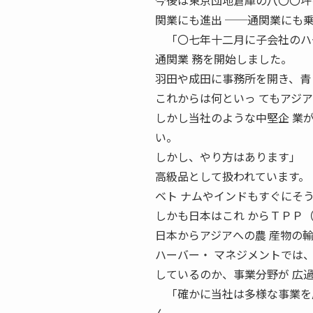
今後は東京団地倉庫の八〇〇坪
関業にも進出 ──通関業にも
「〇七年十二月に子会社のハー
通関業 務を開始しました。
羽田や成田に事務所を開き、青
これからは何といっ てもアジ
しかし当社のような中堅企 業
い。
しかし、やり方はあります」 
高級品として扱われています。
ベト ナムやインドもすぐにそ
しかも日本はこれ からＴＰＰ
日本からアジアへの農 産物の
ハーバー・ マネジメントでは
しているのか、事業分野が 広
「確かに当社は多様な事業を展