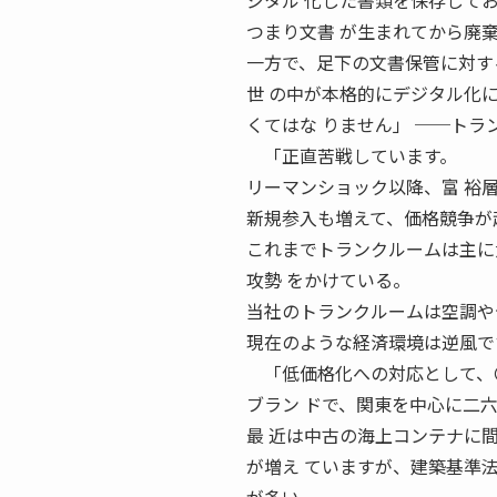
ジタル 化した書類を保存して
つまり文書 が生まれてから廃
一方で、足下の文書保管に対す
世 の中が本格的にデジタル化
くてはな りません」 ──ト
「正直苦戦しています。
リーマンショック以降、富 裕
新規参入も増えて、価格競争が
これまでトランクルームは主に
攻勢 をかけている。
当社のトランクルームは空調や
現在のような経済環境は逆風で
「低価格化への対応として、〇
ブラン ドで、関東を中心に二
最 近は中古の海上コンテナに
が増え ていますが、建築基準