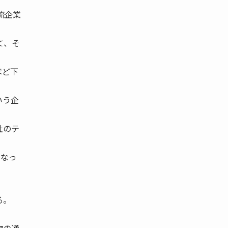
物流企業
て、そ
ほど下
いう企
社のテ
くなっ
る。