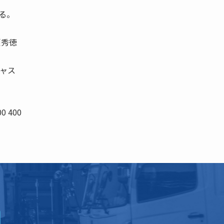
いる。
瀬秀徳
ジャス
00 400