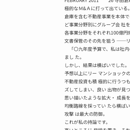
FEBRUARY 2011 26
極的なＭ&Ａに打って出ている
倉庫を含む不動産事業を本体で手
ど事業分野別にグループ会 社
各事業分野をそれぞれ100億
文書保管のその先を狙う ──
「〇九年度予算で、私は社内の
まし た。
しかし、結果は横ばいでした。
予想以上にリー マンショック
不動産投資も積 極的に行うつ
ズしてしまい、良い 出物が見
思い描いたような拡大・ 成長
均衡路線を採ってい たら横ば
攻撃 は最大の防御。
これが私の持論です。