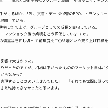
 寺田倉庫 ──事業分野別子会社をグループ展開 不況期こそチャン
。
がけるほか、3PL、文書・デー タ保管のBPO、トランクル
を展開している。
円規模に育 て上げ、グループとしての成長を目指している。
リーマンショック後の業績をどう評価していま すか。
慎重論を押し切っ て前年度比二〇％増という売り上げ目標
の影響は大きかった。
もりだったのですが、相場は下がった もののマーケット自体が
つからなかった。
を実現することは適いませんでした」 「それでも世間に倣っ
いさえ維持できなかったと思います。