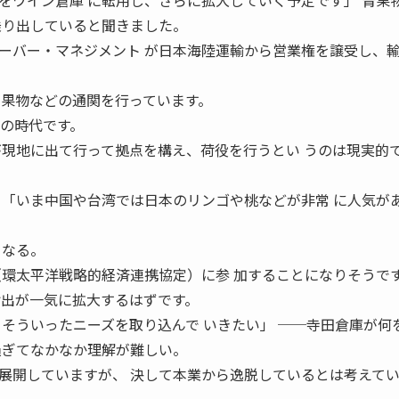
をワイン倉庫 に転用し、さらに拡大していく予定です」 青果
乗り出していると聞きました。
バー・マネジメント が日本海陸運輸から営業権を譲受し、
 果物などの通関を行っています。
アの時代です。
が現地に出て行って拠点を構え、荷役を行うとい うのは現実的
「いま中国や台湾では日本のリンゴや桃などが非常 に人気が
うなる。
（環太平洋戦略的経済連携協定）に参 加することになりそうで
輸出が一気に拡大するはずです。
、そういったニーズを取り込んで いきたい」 ──寺田倉庫が何
過ぎてなかなか理解が難しい。
開していますが、 決して本業から逸脱しているとは考えて