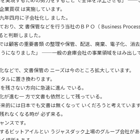
れを実現するための努力をすること で全体を浮上させる」 ──
企業買収 は実施しています。
年四月に子会社化し ました。
、文 書保管などを行う当社のＢＰＯ（ Business Proces
できると判断しました。
では顧客の重要書類 の整理や保管、配送、廃棄、電子化、消
ようになりました」 ──一般の倉庫会社の事業領域をはみ出し
などで、文書保管の ニーズは今のところ拡大しています。
ジタルに置き換わります。
書を残さない方向に急速に進ん でいる。
化が進む一 方で文書も依然として残っている。
将来的には日本でも文書は無くなって いくだろうと考えてい
残れなくなる時が 必ず来る。
ャンスです。
するビットアイルとい うジャスダック上場のグループ会社があ