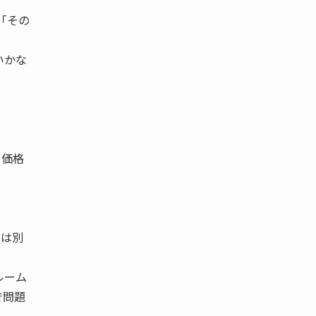
「その
いかな
し価格
。
とは別
ルーム
で問題