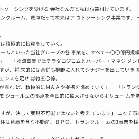
トソーシングを受ける 会社なんだと私は位置付けています。
ランクルーム、倉庫だって本来はア ウトソーシング事業です」 
。
れば積極的に投資をしていく。
ルームといった当社グループの各 事業を、すべて一〇〇億円規
す」 「物流事業ではテラダロジコムとハーバー・マネジ メン
すが、将 来的には合併も視野に入れてシナジーを出していき 
ェンスを足せ ば約五〇億。
が有れ ば、積極的にＭ＆Ａや提携を進めていく」 「トラン
モ ジュール型の拠点を全国的に拡大させながらボリュー ムを
ですが、決して実現不可能ではないと考え ています」 ニッチ市
体は倉庫を含む不動産、ＢＰＯ、トランクルー ムの3事業を柱