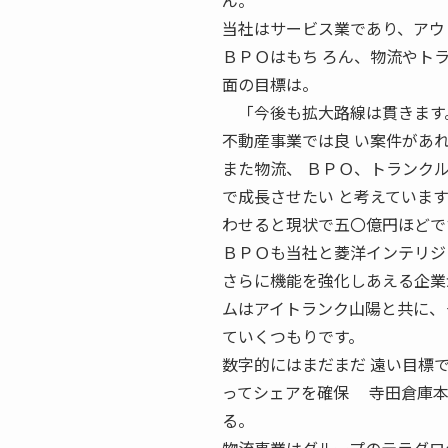
ん。
当社はサービス業であり、アウ
ＢＰＯはもち ろん、物流やト
面の目標は。
「今後も拡大路線は貫きます
不動産事業では良 い案件があ
また物流、 ＢＰＯ、トランク
で成長させたい と考えていま
わせると現状で五〇億円ほどで
ＢＰＯも当社と菱洋インテリジ
さらに機能を強化しあえる企業
ムはアイトランク山陽と共に、
ていくつもりです。
数字的にはまだまだ 遠い目標
ってシェアを確保 寺田倉庫本
る。