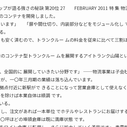
が語る強さの秘訣 第20位 27 FEBRUARY 2011 特 集 
専用のコンテナを開発しました。
ています」 「扉や間仕切り、内装部分などをモジュール化し 
る。
トも安く済むので、トランクルー ムの料金を従来に比べて三割
様のコンテナ型トランクルー ムを展開するアイトランク山陽と
、全国的に 展開していきたい分野です」 ──物流事業は子会
すが、一〇年三月期の業績は落ち込んでいます。
点付近に新駅がで きることになって営業倉庫として使えな
因を除けば本業自体は順調 です。
いる。
管し、注文があれば一本単位 でホテルやレストランにお届けす
〇〇坪ほどの埠頭倉庫は既に満庫状態 です。