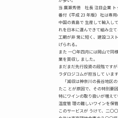
が多い。
当 廣瀬秀徳 社長 注目企業 トップ
番付《平成 23 年版》 社は
中国の青島で 生産して輸入し
れを日本に運んできて組み立て
工期が非 常に短く、建設コス
げられる。
また 一〇年四月には岡山で同
業を買収し ました。
まだまだ先行投資の段階ですが
ラダロジコムが担当して いま
「減収は神奈川の長谷地区の拠
たこ とが原因で、その特別要
特にワインの取り扱いが増えて
温度管 理の難しいワインを保
このサービスが うけて、二〇