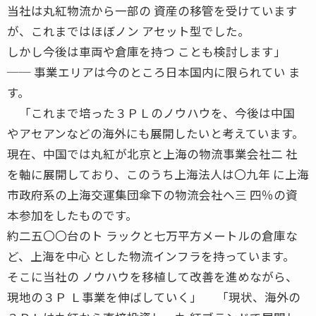
当社は丸紅物流から一部の 資産の移管を受けています
が、これまではほぼノン アセット型でした。
しかし今後は車両や倉庫を持つ ことも検討します」
── 事業エリアは今のところ日本国内に限られてい ま
す。
「これまで培った３ＰＬのノウハウを、今後は中国
やアセアンなどの海外にも展開したいと考えています。
現在、中国では丸紅が北京と上海の物流事業会社二 社
を軸に展開しており、このうち上海法人は〇九年 に上海
市政府系の上海交運集団傘下の物流会社へ三 四％の資
本参加をしたものです。
約二五〇〇台のト ラックと七万平方メートルの倉庫な
ど、上海を中心 とした物流インフラを持っています。
そこに当社の ノウハウを移植して改善を進めながら、
現地の３Ｐ Ｌ事業を伸ばしていく」 「現状、海外の