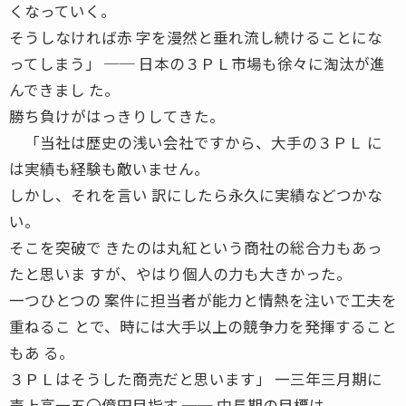
くなっていく。
そうしなければ赤 字を漫然と垂れ流し続けることにな
ってしまう」 ── 日本の３ＰＬ市場も徐々に淘汰が進
んできまし た。
勝ち負けがはっきりしてきた。
「当社は歴史の浅い会社ですから、大手の３ＰＬ に
は実績も経験も敵いません。
しかし、それを言い 訳にしたら永久に実績などつかな
い。
そこを突破で きたのは丸紅という商社の総合力もあっ
たと思いま すが、やはり個人の力も大きかった。
一つひとつの 案件に担当者が能力と情熱を注いで工夫を
重ねるこ とで、時には大手以上の競争力を発揮すること
もあ る。
３ＰＬはそうした商売だと思います」 一三年三月期に
売上高一五〇億円目指す ── 中長期の目標は。