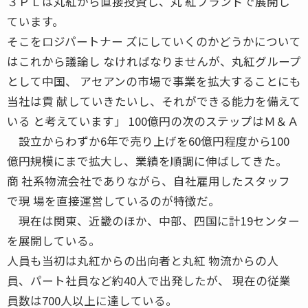
３ＰＬは丸紅から直接投資し、丸 紅ブランドで展開し
ています。
そこをロジパートナー ズにしていくのかどうかについて
はこれから議論し なければなりませんが、丸紅グループ
として中国、 アセアンの市場で事業を拡大することにも
当社は貢 献していきたいし、それができる能力を備えて
いる と考えています」 100億円の次のステップはＭ＆Ａ
設立からわずか6年で売り上げを60億円程度から100
億円規模にまで拡大し、業績を順調に伸ばしてきた。
商 社系物流会社でありながら、自社雇用したスタッフ
で現 場を直接運営しているのが特徴だ。
現在は関東、近畿のほか、中部、四国に計19センター
を展開している。
人員も当初は丸紅からの出向者と丸紅 物流からの人
員、パート社員など約40人で出発したが、 現在の従業
員数は700人以上に達している。