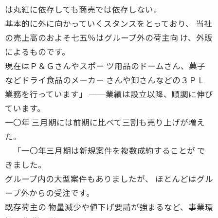
は丸紅に依存しても商売では依存しない。
基本的に外に向かっていくスタンスをとっており、 当社
の売上高のおよそ七五％はグループ外の荷主向 け、外販
によるものです。
現在はＰ＆Ｇさんやスポー ツ用品のドームさん、菓子
などドライ食品のメーカー さんや卸さんなどの３ＰＬ
業務を行っています」 ──業績は設立以降、順調に伸び
ています。
一〇年 三月期には前期に比べて三割も売り上げが増え
た。
「一〇年三月期は新規案件を複数成約することが で
きました。
グループ内の大型案件もありましたが、 ほとんどはグル
ープ外からの受注です。
既存荷主の 物量減少や値下げ要請が強まるなど、事業環