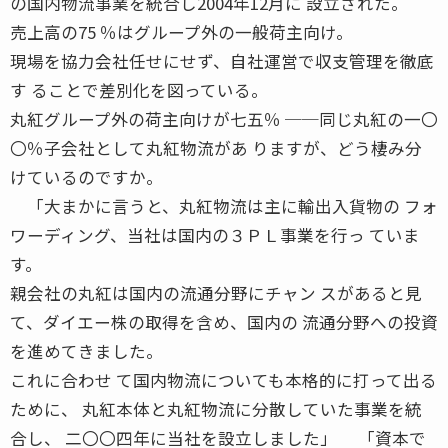
の国内物流事業を統合し2004年12月に 設立された。
売上高の75 ％はグループ外の一般荷主向け。
現場を協力会社任せにせず、自社運営で収支管理を徹底
す ることで差別化を図っている。
丸紅グループ外の荷主向けが七五％ ──同じ丸紅の一〇
〇％子会社として丸紅物流があ りますが、どう棲み分
けているのですか。
「大まかに言うと、丸紅物流は主に輸出入貨物の フォ
ワーディング、当社は国内の３ＰＬ事業を行っ ていま
す。
親会社の丸紅は国内の流通分野にチャン スがあると見
て、ダイエー株の取得を含め、国内の 流通分野への投資
を進めてきました。
これに合わせ て国内物流についても本格的に打って出る
ために、 丸紅本体と丸紅物流に分散していた事業を統
合し、 二〇〇四年に当社を設立しました」 「資本で