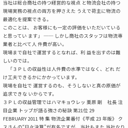
当社は総合商社の持つ経営的な視点 と物流会社の持つ
現場実務の視点の両方を押さえた うえで荷主に物流の
最適化を提案できる。
このことは、 お客様にも一定の評価をいただいている
と思ってい ます」 ── しかし商社のスタッフは物流専
業者と比べて人 件費が高い。
現場まで自社で運営するとなれば、利 益を出すのは難
しいのでは。
「３ＰＬの収益性は人件費の水準ではなく、どれ だ
け工夫できるかにかかっています。
現場を自社で 運営するのも、そうしないと真の原価が
追求できな いからです。
３ＰＬの収益管理ではハマキョウレッ 栗原 剛 社長 注
目企業 トップが語る強さの秘訣 第21位 29
FEBRUARY 2011 特 集 物流企業番付《平成 23 年版》 ク
スさんの“日々決算”が有名ですが、当社もまた 当社なり