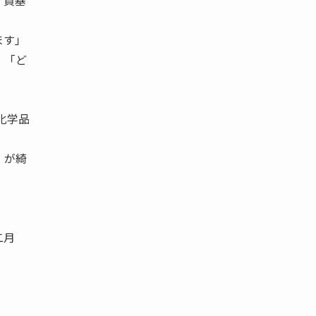
 質基
います」
 「ど
化学品
 が綺
二月