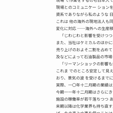
現場 で作業をするのも日本人
現場とのコミュニケー ション
資系でありながら私のような 
これは 他の海外の現地法人も
変化に対応 ──海外への生産
「じわじわと影響を受けつつあ
また、当社はケミカルのほかに
売り上げのおよそ二割を占めて
及などによって石油製品の市場
「リーマンショックの影響も
これま でのところ安定して見
おり、景気の波 を受けるまで
実際、一〇年十二月期の業績は
今期一一年十二月期はさらにき
施設の稼働率が若干落ちつつ 
来期以降は化学業界も持ち直す