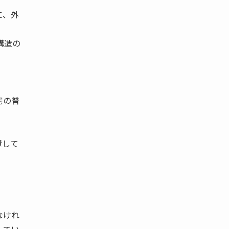
に、外
構造の
宅の普
置して
なけれ