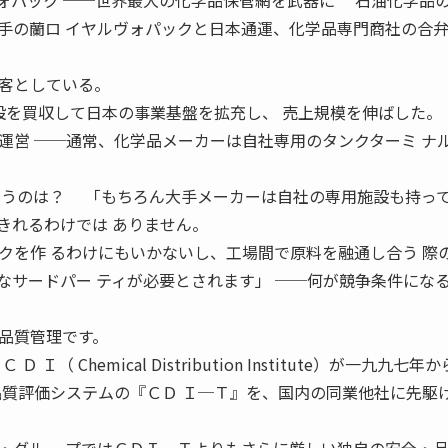
 日本ヴォパック ──世界最大の化学品保管網を武器に 石油化学品
手の蘭ロ イヤルヴォパックと日本通運、化学品専門商社の合
客としている。
施設を買収して日本の事業基盤を拡充し、 売上規模を伸ばした。
運営 ──通常、化学品メーカーは自社専用のタンクターミ ナ
いうのは？ 「もちろん大手メーカーは自社の専用施設も持って
きれるわけでは ありません。
クを作 るわけにもいかないし、工場間で原料を融通し合う 際
なサードパー ティが必要とされます」 ──何が競争条件にな
品質管理です。
（ Chemical Distribution Institute）が一九九七年
品質評価システムの『ＣＤ Ｉ─Ｔ』を、国内の同業他社に先駆