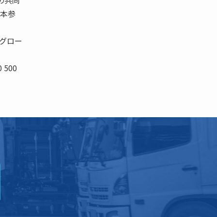
の共同
資本参
グロー
0 500