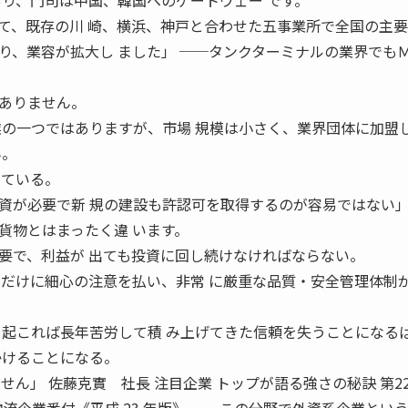
あり、門司は中国、韓国へのゲートウェー です。
て、既存の川 崎、横浜、神戸と合わせた五事業所で全国の主要
り、業容が拡大し ました」 ──タンクターミナルの業界でも
。
ありません。
業の一つではありますが、市場 規模は小さく、業界団体に加盟
ん。
 ている。
投資が必要で新 規の建設も許認可を取得するのが容易ではな
貨物とはまったく違 います。
要で、利益が 出ても投資に回し続けなければならない。
るだけに細心の注意を払い、非常 に厳重な品質・安全管理体制
も起これば長年苦労して積 み上げてきた信頼を失うことになる
かけることになる。
せん」 佐藤克實 社長 注目企業 トップが語る強さの秘訣 第2