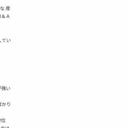
な 産
Ｍ＆Ａ
してい
い」
が強い
ばかり
2位