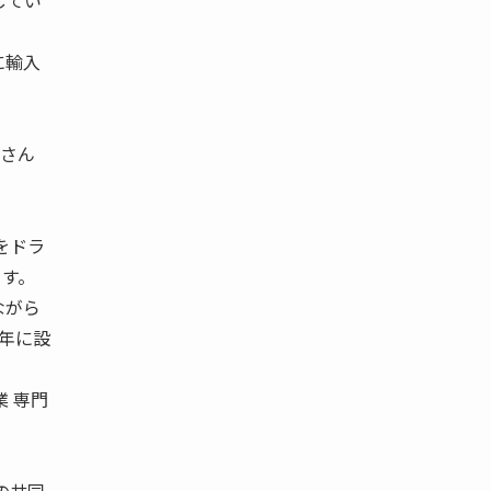
してい
に輸入
ーさん
をドラ
ます。
ながら
6年に設
業 専門