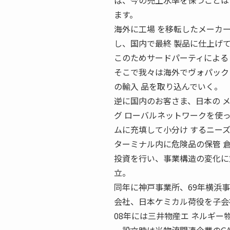
ば、今の売上水準を保つことは
ます。
海外に工場 を移転したメーカ
し、国内で最終 製品に仕上げ
このためサードパーティによる
そこで我々は海外でヴォパック
の輸入 品を取り込んでいく。
逆に国内のお客さま、日本の 
グ ローバルネットワークを使
ムに充填して小分け するニー
ターミナル内に危険品の保管 
投資を行い、事業構造の変化に対
立。
同年に神戸事業所、69年横浜事
会社、日本ケミカル荷役を子会
08年には三井物産エ ネルギ