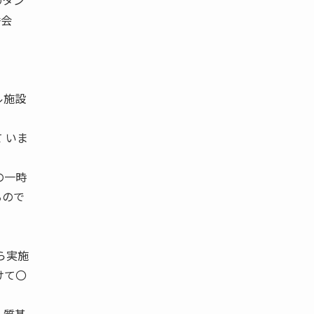
のタン
弁会
ル施設
 いま
の一時
るので
から実施
けて〇