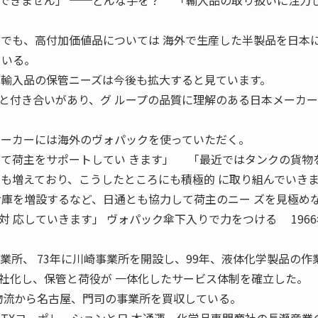
できません」 ──どんな手を？ 「輸入品の取り扱いに注力
ーでも、高付加価値品については 海外で生産した半製品を日本
ている。
 輸入品の保管ニーズは今後も拡大すると見ています。
と付き合いがあり、グ ループの品質に理解のある日本メーカ
メーカーには海外のヴォパックを使っていただく。
って荷主をサポートしてい きます」 「最近ではタンクの貨物
ズも増えており、こうしたところにも積極的 に取り組んでいき
倉庫を増設するなど、日通とも協力して荷主のニー ズを見極め
 応していきます」 ヴォパック傘下入りで力をつける 196
業所、 73年に川崎事業所を開設し、99年、液体化学製品の作
社化し、保管と荷役が 一体化したサービス体制を確立した。
ー物流から名古屋、門司の事業所を買収している。