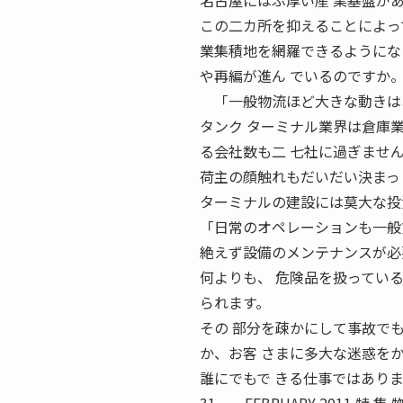
名古屋にはぶ厚い産 業基盤が
この二カ所を抑えることによっ
業集積地を網羅できるようにな
や再編が進ん でいるのですか
「一般物流ほど大きな動きは
タンク ターミナル業界は倉庫
る会社数も二 七社に過ぎませ
荷主の顔触れもだいだい決まっ
ターミナルの建設には莫大な
「日常のオペレーションも一般
絶えず設備のメンテナンスが必
何よりも、 危険品を扱ってい
られます。
その 部分を疎かにして事故で
か、お客 さまに多大な迷惑を
誰にでもで きる仕事ではありま