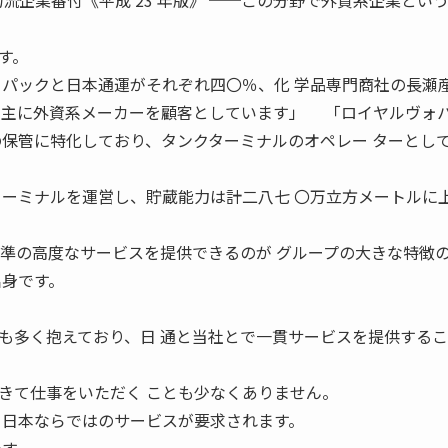
特 集 物流企業番付《平成 23 年版》 ──この分野で外資系企業とい
す。
ォパックと日本通運がそれぞれ四〇％、化 学品専門商社の長瀬
、主に外資系メーカーを顧客としています」 「ロイヤルヴォ
の保管に特化しており、タンクターミナルのオペレー ターとし
ターミナルを運営し、貯蔵能力は計二八七 〇万立方メートルに
水準の高度なサービスを提供できるのが グループの大きな特徴
出身です。
多く抱えており、日 通と当社とで一貫サービスを提供するこ
きて仕事をいただく ことも少なくありません。
と日本ならではのサービスが要求されます。