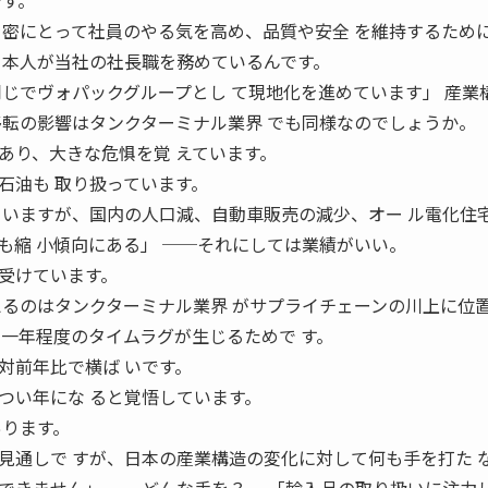
です。
を密にとって社員のやる気を高め、品質や安全 を維持するため
日本人が当社の社長職を務めているんです。
同じでヴォパックグループとし て現地化を進めています」 産業
移転の影響はタンクターミナル業界 でも同様なのでしょうか。
り、大きな危惧を覚 えています。
石油も 取り扱っています。
 いますが、国内の人口減、自動車販売の減少、オー ル電化住
も縮 小傾向にある」 ──それにしては業績がいい。
受けています。
えるのはタンクターミナル業界 がサプライチェーンの川上に位
に一年程度のタイムラグが生じるためで す。
対前年比で横ば いです。
つい年にな ると覚悟しています。
あります。
見通しで すが、日本の産業構造の変化に対して何も手を打た 