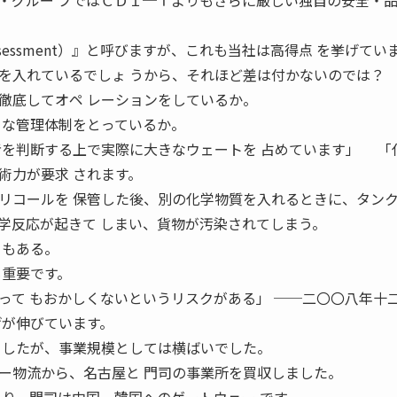
・グルー プではＣＤＩ─Ｔよりもさらに厳しい独自の安全・品
th Assessment）』と呼びますが、これも当社は高得点 を挙げて
を入れているでしょ うから、それほど差は付かないのでは？
徹底してオペ レーションをしているか。
うな管理体制をとっているか。
者を判断する上で実際に大きなウェートを 占めています」 「
術力が要求 されます。
リコールを 保管した後、別の化学物質を入れるときに、タンク
学反応が起きて しまい、貨物が汚染されてしまう。
ともある。
も重要です。
って もおかしくないというリスクがある」 ──二〇〇八年十
げが伸びています。
 したが、事業規模としては横ばいでした。
物流から、名古屋と 門司の事業所を買収しました。