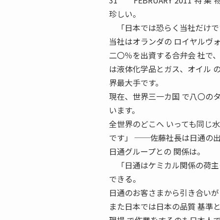
31 FEBRUARY 2011 
珍しい。
「日本では恐らく当社だけで
当社はオランダの ロイヤルヴ
二〇％を出資する合弁会 社で
は液体化学品とガス、オイル 
界最大手です。
現在、世界三一カ国 で八〇の
います。
全世界のどこへ いっても同じ
です」 ──佐藤社長は日通の
日通グループとの 関係は。
「日通はケミカル関係の荷主も
できる。
日通のお客さまから引き合いが
また日本では日本の品質 基準