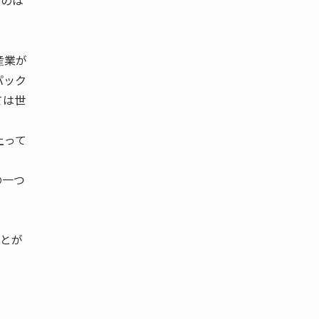
うのは
産業が
パック
ては世
上って
の一つ
とが