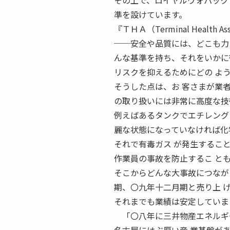
その上で、ロイヤルヴォパック
準を設けています。
『ＴＨＡ（Terminal Heal
──安全や品質には、どこも力
んな基準を持ち、それをいかに
リスクを抑えるためにどの よ
そうした点は、お 客さまが業
の取り扱いには非常に高度な技
例えばあるタンクでエチレング
麗な状態になっていなければ化
それで有毒ガス が発生するこ
作業員の事故を防止するこ と
そこからどんな大事故につなが
期、〇九年十二月期と売り上 
それまでも業績は安定していま
「〇八年に三井物産エネルギー