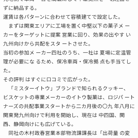
ずに納品する。
運賃は各パターンに合わせて容積建てで設定した。
まずは関東エリアに工場を置く中堅以下の菓子メ ー
カーをターゲットに提案 営業に回り、効果の出やす い
九州向けから共配をスタ ートさせた。
当初の参加メ ーカー四社のうち、一社は 夏場に定温管
理が必要にな るため、保冷車両・保冷拠 点も手当てし
た。
その評判 はすぐに口コミで広がった。
「ミスターイトウ」ブランドで知られるクッキー、
ビスケットの専業メーカーのイトウ製菓は、ロジパ ート
ナーズの共配事業スタートから二カ月後の〇九 年八月に
関東発九州向けで利用を開始し、現在は 中四国、関
西、静岡向けにも広げている。
同社の木村政春営業本部物流課課長は「出荷量 の変