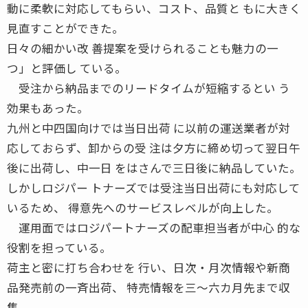
動に柔軟に対応してもらい、コスト、品質と もに大きく
見直すことができた。
日々の細かい改 善提案を受けられることも魅力の一
つ」と評価し ている。
受注から納品までのリードタイムが短縮するとい う
効果もあった。
九州と中四国向けでは当日出荷 に以前の運送業者が対
応しておらず、卸からの受 注は夕方に締め切って翌日午
後に出荷し、中一日 をはさんで三日後に納品していた。
しかしロジパー トナーズでは受注当日出荷にも対応して
いるため、 得意先へのサービスレベルが向上した。
運用面ではロジパートナーズの配車担当者が中心 的な
役割を担っている。
荷主と密に打ち合わせを 行い、日次・月次情報や新商
品発売前の一斉出荷、 特売情報を三〜六カ月先まで収
集。