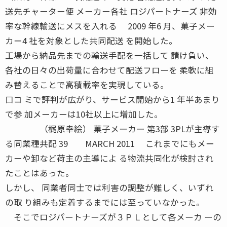
送先チャーター便 メーカー各社 ロジパートナーズ 非効
率な幹線輸送にメスを入れる 2009 年6 月、菓子メー
カー4 社を対象とした共同配送 を開始した。
工場から納品先までの輸送手配を一括して 請け負い、
各社の日々の出荷量に合わせて配送フローを 柔軟に組
み替えることで高積載率を実現している。
口コ ミで評判が広がり、サービス開始から1 年半あまり
で参 加メーカーは10社以上に増加した。
（梶原幸絵） 菓子メーカー 第3部 3PLが主導す
る同業種共配 39 MARCH 2011 これまでにもメー
カーや卸など荷主の主導によ る物流共同化が検討され
たことはあった。
しかし、 同業者同士では利害の調整が難しく、いずれ
の取 り組みも定着するまでには至っていなかった。
そこでロジパートナーズが３ＰＬとして各メーカ ーの