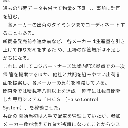
過去の出荷デ ータも併せて物量を予測し、事前に計画
を組む。
各メーカーの出荷のタイミングまでコーディネー トす
ることもある。
新商品発売前や連休前など、 各メーカーは生産量を引き
上げて作りだめをするた め、工場の保管場所は不足し
がちになる。
これに 対してロジパートナーズは域内配送拠点での一次
保 管を提案するほか、他社と共配を組みやすい出荷 計
画を提案し、各メーカーの負荷を軽減している。
関東発では積載率八割以上を達成 昨年には独自開発
した専用システム「ＨＣＳ （Haiso Control
System）」を稼働させた。
共配の 開始当初は人手で配車を管理していたが、参加
メ ーカー数が増えて作業が複雑になったことからシス