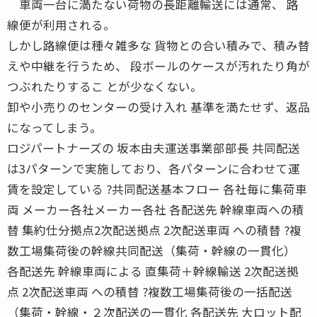
車両一台に満たない荷物の長距離輸送には通常、 路
線便が利用される。
しかし路線便は種々雑多な 貨物との合い積みで、積み替
えや中継を行うため、 段ボールのケースが汚れたり角が
つぶれたりするこ とが少なくない。
卸や小売りのセンターの受け入れ 基準を満たせず、返品
になってしまう。
ロジパートナーズの 坂本由夫運送事業部部長 共同配送
は3パターンで実施しており、各パターンに合わせて運
賃を設定している ?共同配送基本フロー 各社毎に集荷車
両 メーカー各社メーカー各社 各配送先 幹線車両への積
替 集約仕分拠点2次配送拠点 2次配送車両 への積替 ?複
数工場集荷後の幹線共同配送（集荷・幹線の一貫化）
各配送先 幹線車両による 直集荷＋幹線輸送 2次配送拠
点 2次配送車両 への積替 ?複数工場集荷後の一括配送
（集荷・幹線・２次配送の一貫化 各配送先 大ロット配