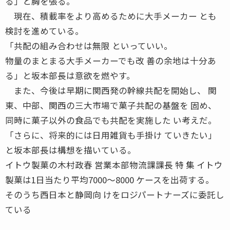
る」と胸を張る。
現在、積載率をより高めるために大手メーカー とも
検討を進めている。
「共配の組み合わせは無限 といっていい。
物量のまとまる大手メーカーでも改 善の余地は十分あ
る」と坂本部長は意欲を燃やす。
また、今後は早期に関西発の幹線共配を開始し、 関
東、中部、関西の三大市場で菓子共配の基盤を 固め、
同時に菓子以外の食品でも共配を実施した い考えだ。
「さらに、将来的には日用雑貨も手掛け ていきたい」
と坂本部長は構想を描いている。
イトウ製菓の木村政春 営業本部物流課課長 特 集 イトウ
製菓は1日当たり平均7000〜8000 ケースを出荷する。
そのうち西日本と静岡向 けをロジパートナーズに委託し
ている