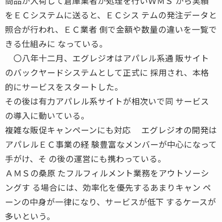
商品が入荷して倉庫業者が処理を行いＷＭＳ から実績
をＥＣシステムに送ると、ＥＣシス テムの発注データと
照合が行われ、ＥＣ業者 側で金額や数量の違いを一覧で
きる仕組みに なっている。
〇八年十二月、エグレジオはアパレル系通 販サイト
のバックヤードシステムとして正式に 採用され、本格
的にサービスをスタートした。
その後は有力アパレル系サイトが相次いで同 サービス
の導入に動いている。
複雑な販促キャンペーンにも対応 エグレジオの開発は
アパレルＥＣ事業の経 験豊富なメンバーが中心になって
手がけ、そ の後の運営にも携わっている。
ＡＭＳの桑原 たフルフィルメント業務をアウトソーシ
ングす る場合には、効率化を優先するあまりキャン ペ
ーンの中身が一律になり、サービスが低下 するケースが
多いという。