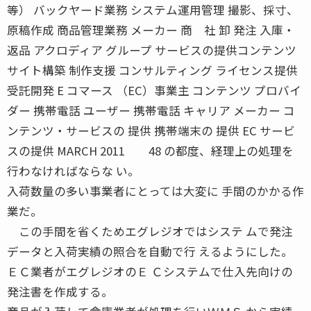
等） バックヤード業務 システム運用管理 撮影、採寸、
原稿作成 商品管理業務 メーカー 商 社 卸 発注 入庫・
返品 アクロディア グループ サービスの提供コンテンツ
サイト構築 制作支援 コンサルティング ライセンス提供
受託開発 E コマース （EC）事業主 コンテンツ プロバイ
ダー 携帯電話 ユーザー 携帯電話 キャリア メーカー コ
ンテンツ・サービスの 提供 携帯端末の 提供 EC サービ
スの提供 MARCH 2011 48 の都度、経理上の処理を
行わなければならな い。
入荷数量の多い事業者にとっては大変に 手間のかかる作
業だ。
この手間を省くためエグレジオではシステ ムで発注
データと入荷実績の照合を自動で行 えるようにした。
ＥＣ業者がエグレジオのＥ Ｃシステムで仕入先向けの
発注書を作成する。