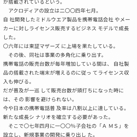
が搭載されているという。
アクロディアの設立は二〇〇四年七月。
自 社開発したミドルウエア製品を携帯電話会社 やメー
カーに対しライセンス販売するビジネス モデルで成長
した。
〇六年には東証マザーズ に上場を果たしている。
その後、同社は事業の多角化に乗り出す。
携帯電話の販売台数が毎年増加している間は、 自社製
品の搭載された端末が増えるのに従っ てライセンス収
入も伸びる。
だが普及が一巡 して販売台数が頭打ちになった時に
は、その 影響を避けられない。
今や日本の携帯電話普 及率は八割以上に達している。
新たな成長シ ナリオを確立する必要があった。
そこで〇七年四月に一〇〇％子会社の「Ａ ＭＳ」を
設立し、新規事業の開発に乗り出し た。