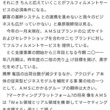
それにき ちんと応えていくことがフルフィルメントサー
ビスの必須条件になる。
顧客の基幹システム との連携を進めないと我々のビジ
ネスも広が っていかない」と桑原取締役は見る。
今年の一月末現在、ＡＭＳはブランドの公 式サイト
およびセレクトショップを合わせ二七 ブランドに対し
てフルフィルメントサービスを 提供している。
ＥＣ支援事業の開始から三年目となる今期 二〇一一
年八月期は、昨年度の二倍の売り上 げ目標を掲げ、黒字
化をめざしている。
携帯 電話の出荷台数が減少するなか、アクロディ ア本
体の従来型ビジネスモデルを補完する事 業の柱の一つ
として、ＡＭＳにかかるグルー プの期待は大きい。
?マーケティングプラットフォーム?の将来 像をＡＭＳ
は「Ｗｅｂ領域とリアル領域を横 断してマーケティング
を支援する」姿として描 く。