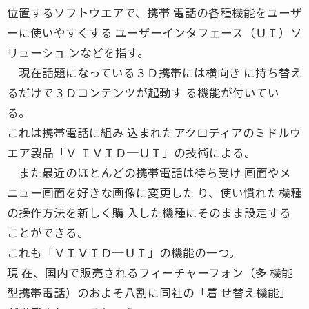
位置するソフトウエアで、携帯 電話の各種機能をユーザ
ーに使いやすくする ユーザーインタフェース（ＵＩ）ソ
リューショ ンなどを指す。
現在話題になっている３Ｄ携帯には横向き に持ち替え
るだけで３Ｄコンテンツが起動す る機能が付いてい
る。
これは携帯電話に組み 込まれたアクロディアのミドルウ
エア製品「Ｖ ＩＶＩＤ─ＵＩ」の技術による。
また最近のほとんどの携帯電話は待ち受け 画面やメ
ニュー画面を好きな画像に変更した り、使い慣れた機種
の操作方法を新しく購 入した機種にそのまま設定する
ことができる。
これも「ＶＩＶＩＤ─ＵＩ」の機能の一つ。
現 在、国内で販売されるフィーチャーフォン（多 機能
型携帯電話）のおよそ八割に同社の「着 せ替え機能」