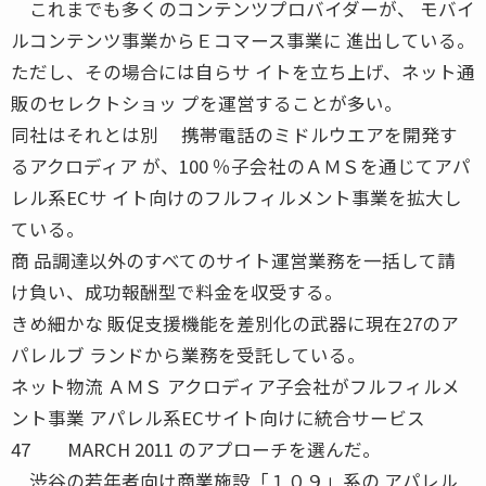
これまでも多くのコンテンツプロバイダーが、 モバイ
ルコンテンツ事業からＥコマース事業に 進出している。
ただし、その場合には自らサ イトを立ち上げ、ネット通
販のセレクトショッ プを運営することが多い。
同社はそれとは別 携帯電話のミドルウエアを開発す
るアクロディア が、100 ％子会社のＡＭＳを通じてアパ
レル系ECサ イト向けのフルフィルメント事業を拡大し
ている。
商 品調達以外のすべてのサイト運営業務を一括して請
け負い、成功報酬型で料金を収受する。
きめ細かな 販促支援機能を差別化の武器に現在27のア
パレルブ ランドから業務を受託している。
ネット物流 ＡＭＳ アクロディア子会社がフルフィルメ
ント事業 アパレル系ECサイト向けに統合サービス
47 MARCH 2011 のアプローチを選んだ。
渋谷の若年者向け商業施設「１０９」系の アパレル