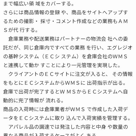
まで幅広い領 域をカバーする。
さらには商品情報の登録 や、商品をサイトへアップす
るための撮影・ 採寸・コメント作成などの業務もＡＭ
Ｓが代 行する。
倉庫業務や配送業務はパートナーの物流会 社への委
託だが、同じ倉庫内ですべての業務 を行い、エグレジオ
の基幹システム（ＥＣシ ステム）を倉庫会社のＷＭＳ
と連携して動か すことにより一元管理を実現した。
クライアントのＥＣサイトに注文が入ると、 その情報
をもとにＥＣシステムからＷＭＳに 出荷指示が出る。
倉庫で出荷が完了するとＷ ＭＳからＥＣシステムへ自
動的に完了情報が 流れる。
商品の入荷時には倉庫業者がＷＭＳ で作成した入荷デ
ータをＥＣシステムに取り 込んで入荷実績を管理する。
アパレル品の調達では発注した内容と中身 や数量の
異なる商品が入荷するケースがよく ある。