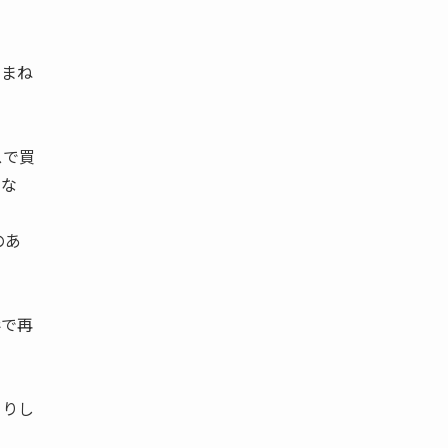
をまね
スで買
にな
のあ
形で再
きりし