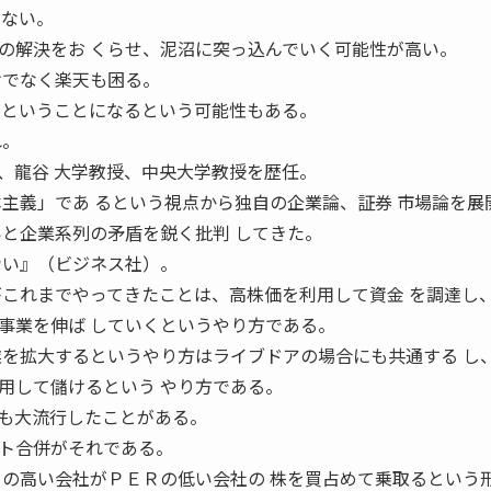
えない。
の解決をお くらせ、泥沼に突っ込んでいく可能性が高い。
けでなく楽天も困る。
くということになるという可能性もある。
れ。
、龍谷 大学教授、中央大学教授を歴任。
本主義」であ るという視点から独自の企業論、証券 市場論を展
いと企業系列の矛盾を鋭く批判 してきた。
ない』（ビジネス社）。
がこれまでやってきたことは、高株価を利用して資金 を調達し
事業を伸ば していくというやり方である。
業を拡大するというやり方はライブドアの場合にも共通する し
用して儲けるという やり方である。
も大流行したことがある。
ト合併がそれである。
）の高い会社がＰＥＲの低い会社の 株を買占めて乗取るという