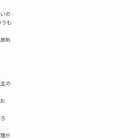
ないの
いうも
の原則
株主の
。
てお
だろ
原理が