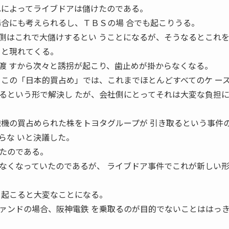
れによってライブドアは儲けたのである。
場合にも考えられるし、ＴＢＳの場 合でも起こりうる。
側はこれで大儲けするとい うことになるが、そうなるとこれ
々と現れてくる。
渡 すから次々と誘拐が起こり、歯止めが掛からなくなる。
 この「日本的買占め」では、これまでほとんどすべてのケ ー
るという形で解決し たが、会社側にとってそれは大変な負担
織機の買占められた株をトヨタグループが 引き取るという事件
らな いと決議した。
たのである。
なくなっていたのであるが、 ライブドア事件でこれが新しい
と起こると大変なことになる。
ァンドの場合、阪神電鉄 を乗取るのが目的でないことははっ