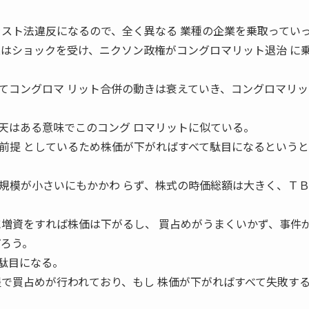
ラスト法違反になるので、全く異なる 業種の企業を乗取ってい
業はショックを受け、ニクソン政権がコングロマリット退治 に
てコングロマ リット合併の動きは衰えていき、コングロマリッ
天はある意味でこのコング ロマリットに似ている。
前提 としているため株価が下がればすべて駄目になるというと
規模が小さいにもかかわ らず、株式の時価総額は大きく、Ｔ
に増資をすれば株価は下がるし、 買占めがうまくいかず、事件
だろう。
駄目になる。
提で買占めが行われており、もし 株価が下がればすべて失敗す