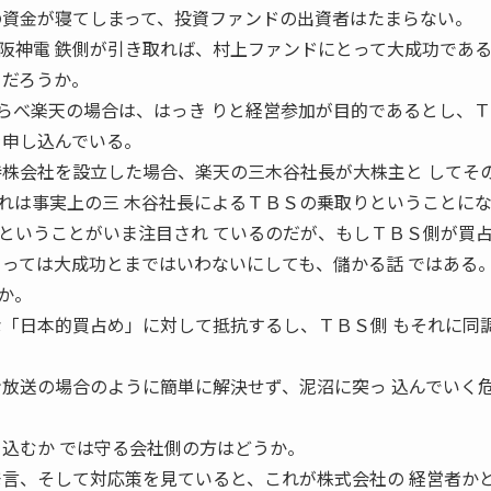
の資金が寝てしまって、投資ファンドの出資者はたまらない。
阪神電 鉄側が引き取れば、村上ファンドにとって大成功であ
くだろうか。
らべ楽天の場合は、はっき りと経営参加が目的であるとし、
を申し込んでいる。
持株会社を設立した場合、楽天の三木谷社長が大株主と してそ
れは事実上の三 木谷社長によるＴＢＳの乗取りということに
ということがいま注目され ているのだが、もしＴＢＳ側が買
とっては大成功とまではいわないにしても、儲かる話 ではある
か。
な「日本的買占め」に対して抵抗するし、ＴＢＳ側 もそれに同
ン放送の場合のように簡単に解決せず、泥沼に突っ 込んでいく
泥沼に突っ込むか では守る会社側の方はどうか。
発言、そして対応策を見ていると、これが株式会社の 経営者か