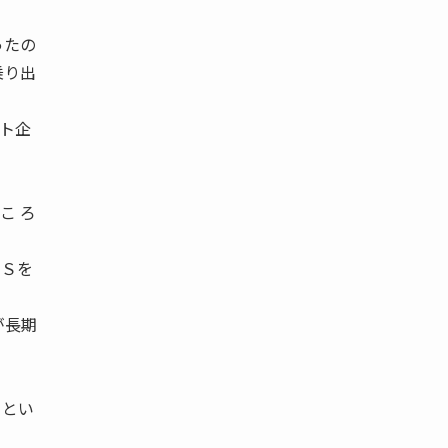
ったの
乗り出
ト企
こ ろ
ＢＳを
が長期
るとい