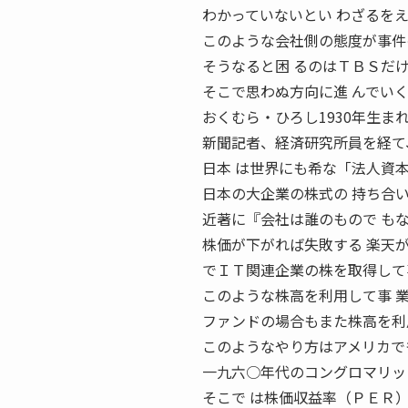
わかっていないとい わざるを
このような会社側の態度が事件
そうなると困 るのはＴＢＳだ
そこで思わぬ方向に進 んでい
おくむら・ひろし1930年生ま
新聞記者、経済研究所員を経て
日本 は世界にも希な「法人資
日本の大企業の株式の 持ち合
近著に『会社は誰のもので も
株価が下がれば失敗する 楽天
でＩＴ関連企業の株を取得して
このような株高を利用して事 
ファンドの場合もまた株高を利
このようなやり方はアメリカで
一九六○年代のコングロマリッ
そこで は株価収益率（ＰＥＲ