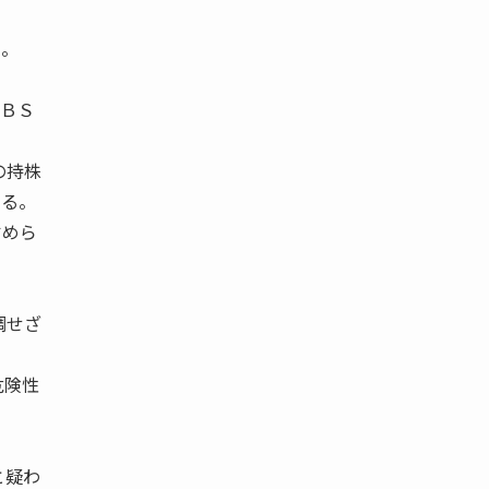
る。
ＴＢＳ
の持株
なる。
占めら
。
調せざ
危険性
と疑わ