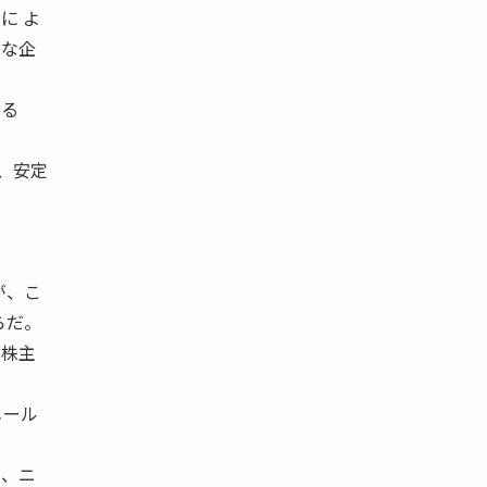
に よ
的な企
いる
、安定
。
が、こ
らだ。
定株主
メール
が、ニ