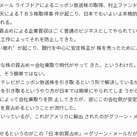
メール ライブドアによるニッポン放送株の取得、村上ファンド
天によるＴＢＳ株取得事 件が起こり、日本でもいよいよ本格
われる。
買占めによる企業買収はご く普通のビジネスとしてやられて
主工作によってそれを防止してきた。
合い崩れ〞が起こり、銀行を中心に安定株主が 株を売ったために
的な株の買占め＝会社乗取り時代がやって きた、というわけだ
、そう簡単ではない。
ジテレビがニッポン放送株を引き取 るという形で解決している
株を引き取るというやり方が日本では簡単にやられてしま うか
によって会社乗取りを防 止してきたが、逆にこの会社側が安
株を買占めるということが流行した。
といっているが、これがアメリカに輸出 されたのがグリーン・
せるというのがこの「日 本的買占め」＝グリーン・メールだ