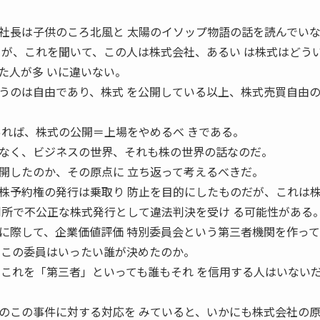
社長は子供のころ北風と 太陽のイソップ物語の話を読んでい
うが、これを聞いて、この人は株式会社、あるい は株式はどう
た人が多 いに違いない。
うのは自由であり、株式 を公開している以上、株式売買自由
あれば、株式の公開＝上場をやめるべ きである。
なく、ビジネスの世界、それも株の世界の話なのだ。
開したのか、その原点に 立ち返って考えるべきだ。
株予約権の発行は乗取り 防止を目的にしたものだが、これは
判所で不公正な株式発行として違法判決を受け る可能性がある
に際して、企業価値評価 特別委員会という第三者機関を作っ
、この委員はいったい誰が決めたのか。
、これを「第三者」といっても誰もそれ を信用する人はいない
のこの事件に対する対応を みていると、いかにも株式会社の