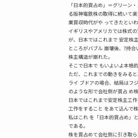
「日本的買占め」＝グリーン・
る阪神電鉄株の取得に続いて楽
業買収時代がや ってきたとい
イギリスやアメリカでは株式の
が、日本ではこれまで 安定株
ところがバブル 崩壊後、?持
株主構造が崩れた。
そこで日本で もいよいよ本格
ただ、これまでの動きをみると
ライ ブドアの場合、結局はフ
のような形で会社側が買占 め
日本ではこれまで安定株主工作
工作をすること をあて込んで
私はこれ を「日本的買占め」
である。
株を買占めて会社側に引き取ら