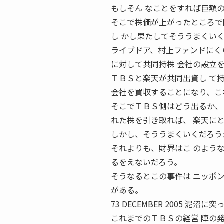
もしそん なことをすれば巨額
そこで株価が上がったところで
し かし果たしてそううまくい
ライブドア、村上ファンドにく
に対して共同持株 会社の設立
ＴＢＳと楽天が共同出資し て
会社を買収することになり、こ
そこでＴＢＳ側はどう出るか、
れた株を引き取れば、 楽天に
しかし、そううまくいくだろう
それよりも、財界はこ のよう
るをえないだろう。
そうなるとこの事件は ニッポ
がある。
73 DECEMBER 2005 
これまでのＴＢＳの経営 陣の