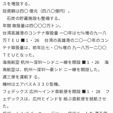
スを増設する。
投資額は四〇 億元（四八〇億円）。
石炭の貯蔵施設も整備する。
年間 取扱量は四〇〇〇万トン。
台湾高雄港のコンテナ取扱量 一〇年は七％増の九一八
万ＴＥＵ ■１・ 26 台湾の高雄港の二〇一〇年のコン
テナ取扱量は、前年比七・〇％増の 九一八万一二〇〇
ＴＥＵとなった。
海南航空 杭州〜深圳〜シドニー線を開設 ■１・26 海
南航空は、杭州〜深圳〜豪シド ニー線を開設した。
週三便を運航す る。
機材はエアバスＡ３３０型機。
フェデックス 広州〜インド直航便を開設 ■１・ 28 フ
ェデックスは、広州とインドを 結ぶ直航便を就航させ
た。