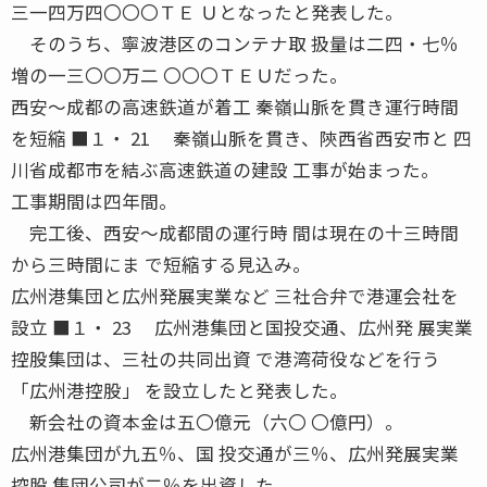
三一四万四〇〇〇ＴＥ Ｕとなったと発表した。
そのうち、寧波港区のコンテナ取 扱量は二四・七％
増の一三〇〇万二 〇〇〇ＴＥＵだった。
西安〜成都の高速鉄道が着工 秦嶺山脈を貫き運行時間
を短縮 ■１・ 21 秦嶺山脈を貫き、陝西省西安市と 四
川省成都市を結ぶ高速鉄道の建設 工事が始まった。
工事期間は四年間。
完工後、西安〜成都間の運行時 間は現在の十三時間
から三時間にま で短縮する見込み。
広州港集団と広州発展実業など 三社合弁で港運会社を
設立 ■１・ 23 広州港集団と国投交通、広州発 展実業
控股集団は、三社の共同出資 で港湾荷役などを行う
「広州港控股」 を設立したと発表した。
新会社の資本金は五〇億元（六〇 〇億円）。
広州港集団が九五％、国 投交通が三％、広州発展実業
控股 集団公司が二％を出資した。