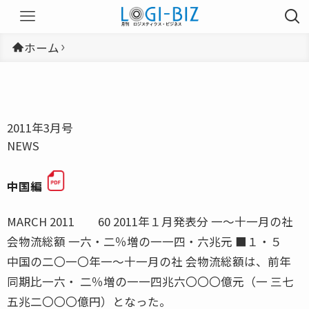
ホーム
2011年3月号
NEWS
中国編
MARCH 2011 60 2011年１月発表分 一〜十一月の社
会物流総額 一六・二％増の一一四・六兆元 ■１・５
中国の二〇一〇年一〜十一月の社 会物流総額は、前年
同期比一六・ 二％増の一一四兆六〇〇〇億元（一 三七
五兆二〇〇〇億円）となった。