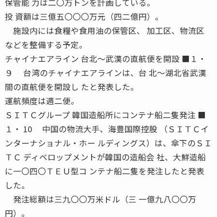
保管能 力は二〇万トンを計画している。
投 資額は三億五〇〇〇万元（四二億円）。
施設内には食糧や食用油の保管区、 加工区、物流区
などを整備する予定。
チャイナエアライン 台北〜武漢の直航便を開設 ■１・
９ 台湾のチャイナエアラインは、台 北〜湖北省武漢
間の直航便を開設し たと発表した。
運航頻度は週二便。
ＳＩＴＣグループ 韓国造船所にコンテナ船二隻発注 ■
１・ 10 中国の物流大手、海豊国際控股 （ＳＩＴＣイ
ンターナショナル・ホー ルディングス）は、傘下のＳＩ
ＴＣ ディベロップメントが韓国の造船会 社、大鮮造船
に一〇四〇ＴＥＵ型コ ンテナ船二隻を発注したと発表
した。
発注総額は三九〇〇万米ドル（三 一億九八〇〇万
円）。