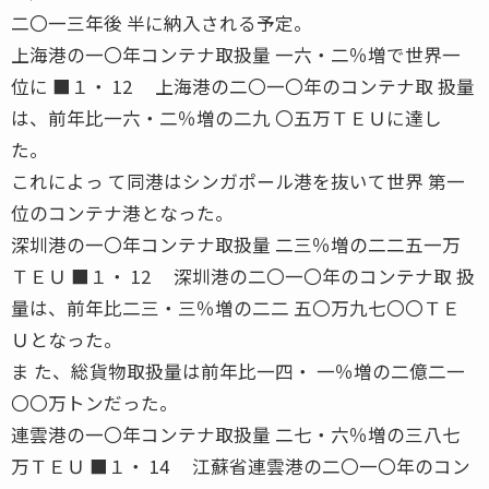
二〇一三年後 半に納入される予定。
上海港の一〇年コンテナ取扱量 一六・二％増で世界一
位に ■１・ 12 上海港の二〇一〇年のコンテナ取 扱量
は、前年比一六・二％増の二九 〇五万ＴＥＵに達し
た。
これによっ て同港はシンガポール港を抜いて世界 第一
位のコンテナ港となった。
深圳港の一〇年コンテナ取扱量 二三％増の二二五一万
ＴＥＵ ■１・ 12 深圳港の二〇一〇年のコンテナ取 扱
量は、前年比二三・三％増の二二 五〇万九七〇〇ＴＥ
Ｕとなった。
ま た、総貨物取扱量は前年比一四・ 一％増の二億二一
〇〇万トンだった。
連雲港の一〇年コンテナ取扱量 二七・六％増の三八七
万ＴＥＵ ■１・ 14 江蘇省連雲港の二〇一〇年のコン