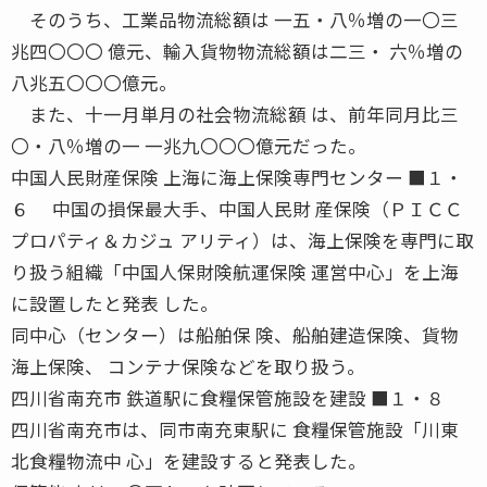
そのうち、工業品物流総額は 一五・八％増の一〇三
兆四〇〇〇 億元、輸入貨物物流総額は二三・ 六％増の
八兆五〇〇〇億元。
また、十一月単月の社会物流総額 は、前年同月比三
〇・八％増の一 一兆九〇〇〇億元だった。
中国人民財産保険 上海に海上保険専門センター ■１・
６ 中国の損保最大手、中国人民財 産保険（ＰＩＣＣ
プロパティ＆カジュ アリティ）は、海上保険を専門に取
り扱う組織「中国人保財険航運保険 運営中心」を上海
に設置したと発表 した。
同中心（センター）は船舶保 険、船舶建造保険、貨物
海上保険、 コンテナ保険などを取り扱う。
四川省南充市 鉄道駅に食糧保管施設を建設 ■１・８
四川省南充市は、同市南充東駅に 食糧保管施設「川東
北食糧物流中 心」を建設すると発表した。