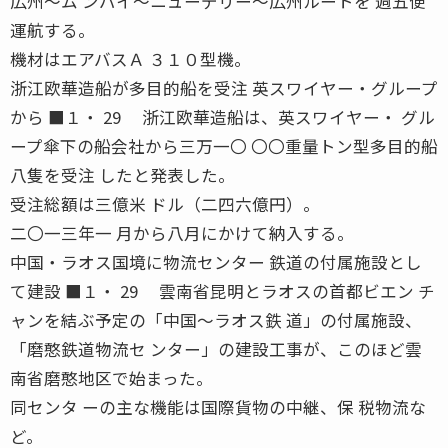
広州〜ム ンバイ〜ニューデリー〜広州ルートを 週五便
運航する。
機材はエアバスＡ ３１０型機。
浙江欧華造船が多目的船を受注 英スワイヤー・グループ
から ■１・ 29 浙江欧華造船は、英スワイヤー・ グル
ープ傘下の船会社から三万一〇 〇〇重量トン型多目的船
八隻を受注 したと発表した。
受注総額は三億米 ドル（二四六億円）。
二〇一三年一 月から八月にかけて納入する。
中国・ラオス国境に物流センター 鉄道の付属施設とし
て建設 ■１・ 29 雲南省昆明とラオスの首都ビエン チ
ャンを結ぶ予定の「中国〜ラオス鉄 道」の付属施設、
「磨憨鉄道物流セ ンター」の建設工事が、このほど雲
南省磨憨地区で始まった。
同センタ ーの主な機能は国際貨物の中継、保 税物流な
ど。