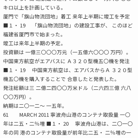
キロ以上を計画している。
厦門で「旗山物流団地」着工 来年上半期に竣工を予定
■１・ 19 「旗山物流団地」の建設工事が、 このほど
福建省厦門市で始まった。
竣工は来年上半期の予定。
投資額は 一億三〇〇〇万元（一五億六〇〇〇 万円）。
中国東方航空がエアバスに Ａ３２０型機五〇機を発注
■１・ 19 中国東方航空は、エアバスからＡ ３２０型
機五〇機を購入することで 合意したと発表した。
発注総額は三 二億二四〇〇万米ドル（二六四三億 六八
〇〇万円）。
納期は二〇一二〜 一五年。
61 MARCH 2011 寧波舟山港のコンテナ取扱量 一〇
年は二五・二％増 ■１・ 20 寧波舟山港は、二〇一〇
年の同 港のコンテナ取扱量が前年比二五・ 二％増の一