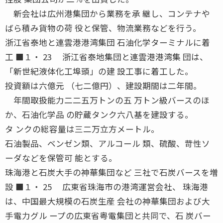
新会社は広州港集団から業務を承 継し、コンテナや
ばら積み貨物の荷 役と保管、物流業務などを行う。
浙江省泰地と連雲港港湾集団 石油化学ターミナルに着
工 ■１・ 23 浙江省泰地集団と連雲港港湾集 団は、
「新世紀液体化工埠頭」の建 設工事に着工した。
投資額は六億元 （七二億円）、建設期間は二年間。
年間取扱能力二二五万トンの五 万トン級バースのほ
か、石油化学品 の貯蔵タンク六八基を建設する。
タ ンクの総容量は三二万立方メートル。
石油製品、ベンゼン類、アルコール 類、硫酸、苛性ソ
ーダなどを保管可 能とする。
珠海港と石炭大手の神華集団など 三社で石炭バースを増
設 ■１・ 25 広東省珠海市の港湾運営会社、 珠海港
は、中国最大規模の石炭生産 会社の神華集団および大
手電力グル ープの広東省粤電集団と共同で、石 炭バー