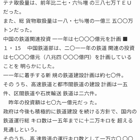
テナ取扱量は、前年比二七・六％増 の三八七万ＴＥＵ
だった。
また、総 貨物取扱量は一八・七％増の一億三 五〇〇万
トンだった。
中国の鉄道関連投資 一一年は七〇〇〇億元を計画 ■
１・ 15 中国鉄道部は、二〇一一年の鉄道 関連の投資
は七〇〇〇億元（八兆四 〇〇〇億円）を計画している
ことを 明らかにした。
一一年に着手する新 規の鉄道建設計画は約七〇件。
その うち、高速鉄道と都市間鉄道の建設 計画は一五
件、区間鉄道や石炭輸送 鉄道は二六件。
昨年の投資額は七〇九一億元だっ た。
政府は今後も積極的に鉄道建設 を続ける方針で、国内の
鉄道運行総 キロ数は一五年までに十二万キロを 超える
見通しという。
そのうち、高 速鉄道の運行キロ数として一万六〇 〇〇