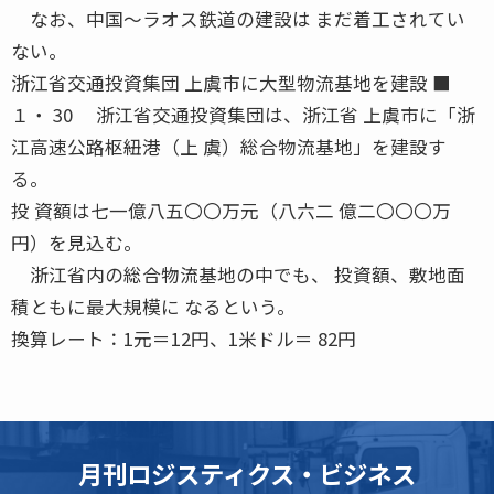
なお、中国〜ラオス鉄道の建設は まだ着工されてい
ない。
浙江省交通投資集団 上虞市に大型物流基地を建設 ■
１・ 30 浙江省交通投資集団は、浙江省 上虞市に「浙
江高速公路枢紐港（上 虞）総合物流基地」を建設す
る。
投 資額は七一億八五〇〇万元（八六二 億二〇〇〇万
円）を見込む。
浙江省内の総合物流基地の中でも、 投資額、敷地面
積ともに最大規模に なるという。
換算レート：1元＝12円、1米ドル＝ 82円
月刊ロジスティクス・ビジネス