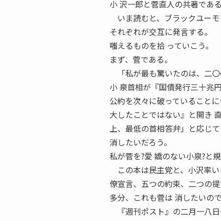
小 沢一郎と菅直人の共著であ
いま読むと、ブラックユーモ
それぞれが交互に発言する。
嗤えるものを拾 っていこう。
まず、菅である。
「私が最も驚いたのは、二〇〇
小 泉首相が『国債発行三十兆
公約を次々に破っていることに
大したことではない』と開き 
上、最低の首相答弁」と応じて
消したいだろう。
私が菅を?愛 嬌のない小泉?と
この本は民主党と、小沢率いる
僚宣言、五つの約束、二つの提
多分、これも菅は 消したいの
『週刊ポスト』の二月一八日号