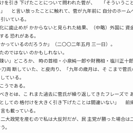
けを引き 下げたことについて問われた菅が、 「そういうこ
い」 と言い放ったことに触れて、菅が九年前に 自分のホーム
を引いている。
に歯止めが かからないと見られた結果、（中略）外国に 資
する 恐れがある。
分かっているのだろうか」（二〇〇二年五月 三一日）。
たのではない のかもしれない。
い」どころか、 時の首相・小泉純一郎や財務相・塩川正十郎 
一刀両 断していた、と皮肉り、「九年の歳月は、そ こまで菅氏
笑している。
こうである。
き――とは、こ れまた過去に菅氏が繰り返してきたフレーズで 
としての 格付けを大きく引き下げたことは間違いない」 前
 言も載っている。
る二大政党を産むので私は大反対だが、民 主党が勝った場合は
言う。