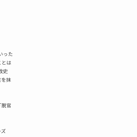
いった
ことは
政史
言を抹
「脱官
ーズ