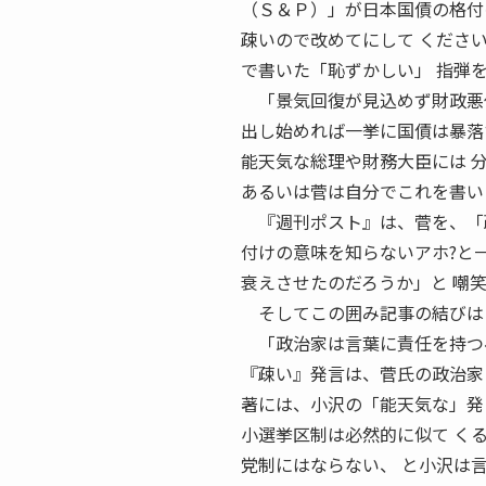
（Ｓ＆Ｐ）」が日本国債の格付
疎いので改めてにして くださ
で書いた「恥ずかしい」 指弾
「景気回復が見込めず財政悪化
出し始めれば一挙に国債は暴落
能天気な総理や財務大臣には 
あるいは菅は自分でこれを書い
『週刊ポスト』は、菅を、「疎
付けの意味を知らないアホ?と
衰えさせたのだろうか」と 嘲
そしてこの囲み記事の結びは
「政治家は言葉に責任を持つべ
『疎い』発言は、菅氏の政治家
著には、小沢の「能天気な」発
小選挙区制は必然的に似て く
党制にはならない、 と小沢は