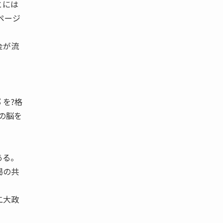
とには
ページ
金が流
を?格
の脳を
ある。
掲の共
二大政