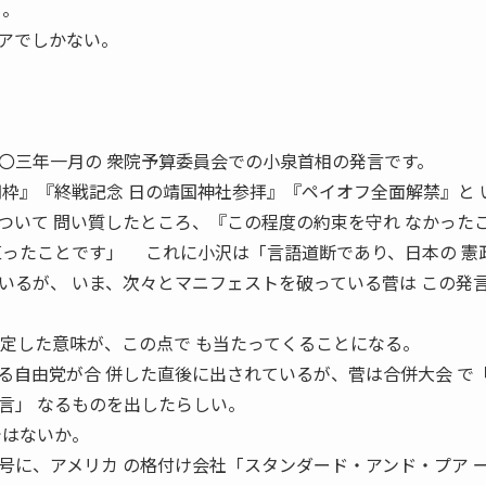
る。
アでしかない。
三年一月の 衆院予算委員会での小泉首相の発言です。
円枠』『終戦記念 日の靖国神社参拝』『ペイオフ全面解禁』と 
ついて 問い質したところ、『この程度の約束を守れ なかった
直ったことです」 これに小沢は「言語道断であり、日本の 憲
いるが、 いま、次々とマニフェストを破っている菅は この発
規定した意味が、この点で も当たってくることになる。
自由党が合 併した直後に出されているが、菅は合併大会 で
言」 なるものを出したらしい。
ではないか。
に、アメリカ の格付け会社「スタンダード・アンド・プア 