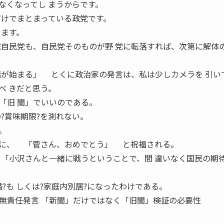
くなってし まうからです。
だけでまとまっている政党です。
します。
院自民党も、自民党そのものが野 党に転落すれば、次第に解体
編が始まる」 とくに政治家の発言は、私は少しカメラを 引い
べ きだと思う。
「旧 聞」でいいのである。
?賞味期限?を測れない。
。
に、 「菅さん、おめでとう」 と祝福される。
「小沢さんと一緒に戦うということで、間 違いなく国民の期
?も しくは?家庭内別居?になったわけである。
無責任発言 「新聞」だけではなく「旧聞」検証の必要性