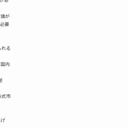
があ
原価が
を必要
られる
、国内
逆
株式市
上げ