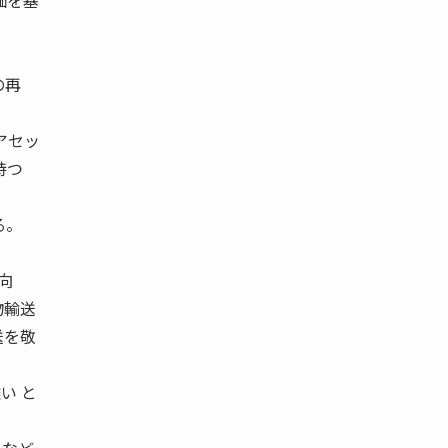
価を基
。
の再
アセッ
持つ
る。
向
物輸送
送を敬
い と