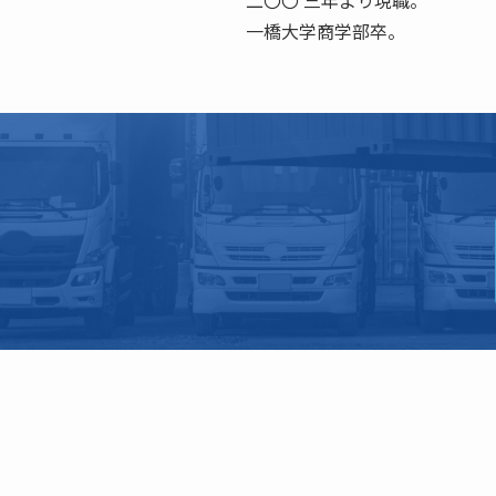
二〇〇 三年より現職。
一橋大学商学部卒。