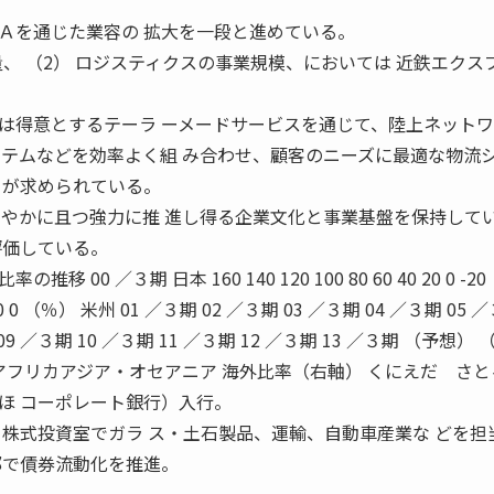
を通じた業容の 拡大を一段と進めている。
扱量、 （2） ロジスティクスの事業規模、においては 近鉄エクス
得意とするテーラ ーメードサービスを通じて、陸上ネットワ
ステムなどを効率よく組 み合わせ、顧客のニーズに最適な物流
とが求められている。
なやかに且つ強力に推 進し得る企業文化と事業基盤を保持して
評価している。
0 ／３期 日本 160 140 120 100 80 60 40 20 0 -20
 20 10 0 （％） 米州 01 ／３期 02 ／３期 03 ／３期 04 ／３期 05 
 09 ／３期 10 ／３期 11 ／３期 12 ／３期 13 ／３期 （予想） 
アフリカアジア・オセアニア 海外比率（右軸） くにえだ さと
ほ コーポレート銀行）入行。
、株式投資室でガラ ス・土石製品、運輸、自動車産業な どを担
部で債券流動化を推進。