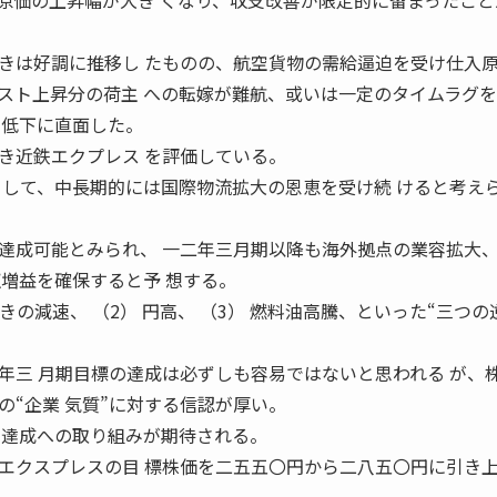
価の上昇幅が大き くなり、収支改善が限定的に留まったこと
きは好調に推移し たものの、航空貨物の需給逼迫を受け仕入
スト上昇分の荷主 への転嫁が難航、或いは一定のタイムラグ
の低下に直面した。
近鉄エクプレス を評価している。
 して、中長期的には国際物流拡大の恩恵を受け続 けると考え
成可能とみられ、 一二年三月期以降も海外拠点の業容拡大
収増益を確保すると予 想する。
きの減速、 （2） 円高、 （3） 燃料油高騰、といった“三つの
年三 月期目標の達成は必ずしも容易ではないと思われる が、
の“企業 気質”に対する信認が厚い。
画達成への取り組みが期待される。
クスプレスの目 標株価を二五五〇円から二八五〇円に引き