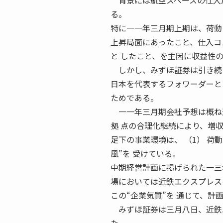
背景には航空スペースの仕入原
る。
特に一一年三月期上期は、荷動
上昇局面にあったこと、仕入コ
と したこと、を主因に収益性
しかし、みずほ証券は引き続き
日本を代表するフォワーダーと
ためである。
一一年三月期会社予想は概ね達
拠 点の合理化継続により、増
足下の事業環境は、 （1） 荷動
風”を 受けている。
中期経営計画に掲げられた一三
場においては近鉄エクスプレス
この“企業気質”を 通じて、計
みずほ証券は三月八日、近鉄エ