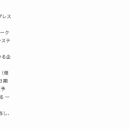
プレス
ーク
システ
いる企
 （億
／３期
（予
る 一
当し、