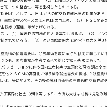
直近三 年間の実績平均値、 （2） 郵船ロジスティクスの妥当 株
七倍）と の整合性、等を重視したものである。
要因）としては、日 本からの航空貨物輸出量の動向がある
1） 航空貨物スペースの仕入原価 の再上昇、 （2） ＦＳＣ問題
の荷主転嫁の遅延、等が挙げられる。
スは （1） 国際物流市場の拡大 を享受し得る点、 （2） ノン
制されている点、 （3） 強い国際展開力 と経営管理力を併せ
空貨物の輸送需要は、〇五年頃を境に頭打ち 傾向に転じてい
いつつも、国際貨物が主導する形で総じて拡大基 調にあった。
ーバ リゼーションに伴う国内生産拠点の空洞化と現地 調達率の
安定化 とＳＣＭの高度化に伴う緊急輸送需要の後退、? 航空貨
低 迷、等に加えて、その後の燃料油価格の高騰も航 空貨物輸
子高齢化社会 の到来等もあり、今後も大きな成長は見込み難