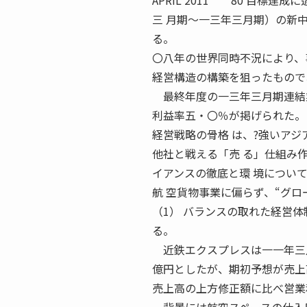
APRIL 2011 80 目標
三 月期〜一三年三月期）の新中期経
る。
〇八年の世界同時不況により、
経営構造の構築を狙ったもので
最終年度の一三年三月期連結業
利益率五・〇％が掲げられた。
経営戦略の骨格 は、?強いアジ
他社と戦える「売 る」仕組み
イアンスの徹底と環 境につい
航 空貨物事業に偏らず、“グ
（1） バランスの取れた経営体
る。
近鉄エクスプレスは一一年三月
億円としたが、期初予想が売上
売上高の上方修正額に比べ営業