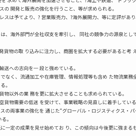
を 求めて海外展開を加速させること、?海上や鉄道、 トラッ
スの 開発と販売の強化を行うこと、等が求められる。
スは予てより、? 営業販売力、?海外展開力、等に定評があり
ては、海外部門が全社収支を牽引し、 同社の競争力の源泉とし
発貨物の取 り込みに注力し、商圏を拡大する必要があると考 
送への志向を一 段と強めている。
 でなく、流通加工や在庫管理、情報処理等も含め た物流業務
 る。
貨物以外の業 務を更に拡大させることも求められている。
貨物需要の低迷 を受けて、事業戦略の見直しに着手してい
クスの両事業の強化を 通じた“グローバル・ロジスティクス・パ
いる。
既に一定の成果を見せ始めてお り、この傾向は今後更に強まる