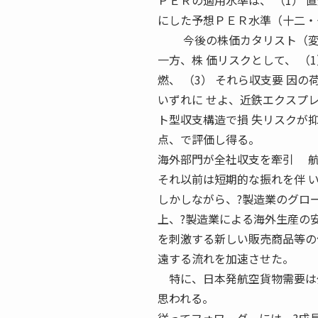
ＰＥＲの適用水準は、 （1） 
にした予想ＰＥＲ水準（十二・
今後の株価カタリスト（変動
一方、株 価リスクとして、 （
燃、 （3） それら収支要 因
いずれに せよ、近鉄エクスプレ
ト型収支構造で損 失リスクが抑
点、で評価し得る。
海外部門が全社収支を牽引 航
それ以前は短期的な振れを伴 
しかしながら、?製造業のグロ
上、?製造業による海外生産の
を刺激する新しい販売商品等の
遠する流れを加速させた。
特に、日本発航空貨物需要は少
思われる。