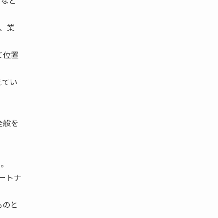
クなど
、業
て位置
えてい
全般を
る。
ートナ
ものと