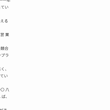
〇一一年
してい
戦える
営 業
米競合
ンプラ
べく、
してい
〇 八
 ば、