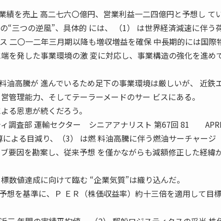
業績を売上 高二七六〇億円、営業利益一二四億円と予想し て
 の“三つの逆風”、具体的 には、 （1） は世界経済減速に伴う
レス 二〇一二年三月期以降も増収増益を確保 中長期的には国際
端を発した事業環境の激 変に対応し、事業構造の強化を進め
料油高騰が 進んでいるため足下の事業環境は厳しいが、 近鉄
 営管理能力、そしてテーラーメードのサー ビスにある。
による恩恵が続くだろう。
調査部 運輸セクター シニアアナリスト 第67回 81 APRI
換算による目減り、（3） は燃 料油高騰に伴う燃油サーチャージ
ィブ要因を勘案し、従来予想 を僅かながらも減額修正した経緯
標数値達成に向けて臨む “企業気質”は織り込んだ。
想を基準に、Ｐ ＥＲ（株価収益率）約十三倍を適用して目