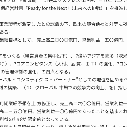
達成に邁進する“企業気質” 近鉄エクスプレスは現在、三カ年（二
営計画「Ready for the Next!（未来への挑戦）」を推進
事業環境が激変し たとの認識の下、欧米の競合他社と対等に
ある。
績目標として、 売上高三〇〇〇億円、営業利益一五〇億円、
アをつくる（経営資源の集中投下）、 ?強いアジアを売る（欧
作り）、?コアコンピタンス（人材、品 質、ＩＴ）の強化、?コ
ての管理体制の強化、の四点となる。
ローバル・ロジスティク ス・パートナー”としての地位を固める
制の構築、（ 2） グローバル 市場での競争力の向上、を目指
期業績予想を上 方修正し、売上高二六〇〇億円、営業利益一
高二三五〇億 円、営業利益一〇〇億円であったことを踏まえれ
利益の伸びが 限定的となっている。