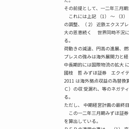
た。
その前提として、一二年三月期
これには上記 （1） 〜 （3）
の調整、（ 2） 近鉄エクスプ
大の恩恵続く 世界同時不況に
る。
荷動きの減速、円高の進展、燃
プレスの強みは海外展開力と経
中長期的には国際物流の拡大 
國枝 哲 みずほ証券 エクイティ
2011 は海外拠点収益の為替
Ｃ）の収 受漏れ、等のネガテ
る。
ただし、 中期経営計画の最終目
この一二年三月期みずほ証券予
を算出している。