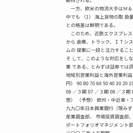
期待される。
一方、欧米の物流大手はＭ＆Ａ
中でも （1） 海上貨物の取 
との格差は鮮明である。
このため、近鉄エクスプレスは
から 倉庫、トラック、ＩＴシ
ムの 提案に一段と注力するこ
そ して、このような対応をし
業 である、とみずほ証券では
地域別営業利益と海外営業利益比率の推移 0
円） 90 80 70 60 50 40 30
06 ／３期 07 ／３期 08 ／３期
想） （予想） 欧州・中近東・
九九〇年日本興業銀行（現みず
産業調査部、 市場投資調査部
ポートフォリオマネジメ ント