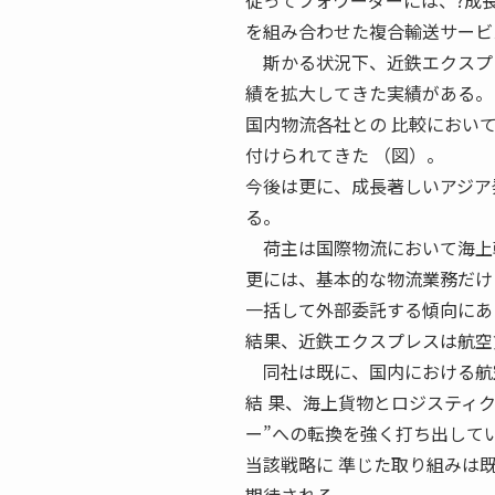
従ってフォワーダーには、?成長
を組み合わせた複合輸送サービ
斯かる状況下、近鉄エクスプレ
績を拡大してきた実績がある。
国内物流各社との 比較におい
付けられてきた （図）。
今後は更に、成長著しいアジア
る。
荷主は国際物流において海上輸
更には、基本的な物流業務だけ
一括して外部委託する傾向にあ
結果、近鉄エクスプレスは航空
同社は既に、国内における航空
結 果、海上貨物とロジスティ
ー”への転換を強く打ち出して
当該戦略に 準じた取り組みは