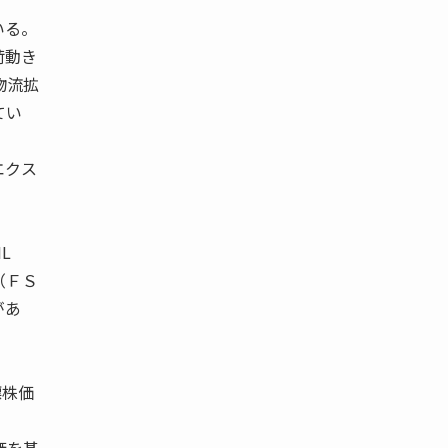
いる。
荷動き
物流拡
てい
エクス
L
（ＦＳ
があ
標株価