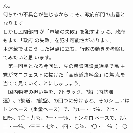
ん。
何らかの不具合が生じるから こそ、政府部門の出番と
なります。
しかし民間部門 が「市場の失敗」を犯すように、政府
もまた「政府 の失敗」を犯す可能性があります。
本連載ではこう した視点に立ち、行政の動きを考察し
てみたいと思 います。
第一回目となる今回は、先の衆議院議員選挙で民 主
党がマニフェストに掲げた「高速道路料金」に焦 点を
当てて見ていくことにしましょう。
国内物流の担い手を、?トラック、?船（内航海
運）、?鉄道、?航空、の四つに分けると、そのシ ェアは
トンベース（重量ベース）で、?九一・七％、 ?七・
四％、?〇・九％、?一・一％、トンキロ ベースで、?六
二・一％、?三三・七％、?四・ 〇％、?〇・二％（二〇