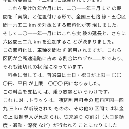
これを受け昨年六月には、二〇一一年三月まで の期
間を「実験」と位置付ける形で、全国三七路 線・五〇区
間一六五二 km を対象とする無料化が実 現しました。
そして二〇一一年一月にはこれら実 験の延長と、さらに
六区間三二九 km を追加するこ とが決まりました。
この無料化は、車種を問わず 適用されますが、これら
区間が全高速道路に占め る割合はわずか二二％であり、
それも細切れの状 態になっています。
料金に関しては、普通車は土日・祝日が上限一 〇〇
〇円、平日 が上限二〇〇〇 円になりました。
この料金を支払え ば、乗り放題とい うわけです。
これ に対しトラックは、 夜間利用料金の 無料区間一四
九 三 km が新設された ものの、その他の 区間では料金
の上 限制導入が見送 られ、従来通り の割引（大口多頻
度・通勤・深夜 など）が行われる ことになりました