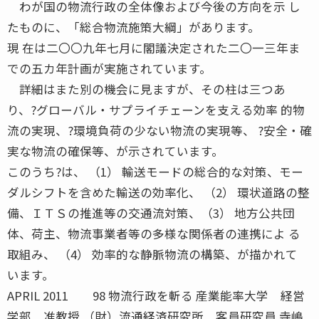
わが国の物流行政の全体像および今後の方向を示 し
たものに、「総合物流施策大綱」があります。
現 在は二〇〇九年七月に閣議決定された二〇一三年ま
での五カ年計画が実施されています。
詳細はまた別の機会に見ますが、その柱は三つあ
り、?グローバル・サプライチェーンを支える効率 的物
流の実現、?環境負荷の少ない物流の実現等、 ?安全・確
実な物流の確保等、が示されています。
このうち?は、 （1） 輸送モードの総合的な対策、モー
ダルシフトを含めた輸送の効率化、 （2） 環状道路の整
備、ＩＴＳの推進等の交通流対策、（3） 地方公共団
体、荷主、物流事業者等の多様な関係者の連携によ る
取組み、 （4） 効率的な静脈物流の構築、が描かれて
います。
APRIL 2011 98 物流行政を斬る 産業能率大学 経営
学部 准教授 （財）流通経済研究所 客員研究員 寺嶋