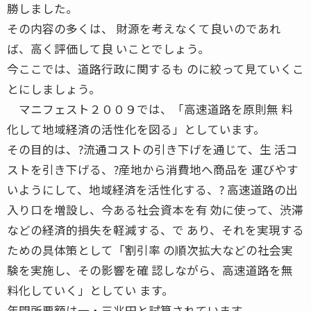
勝しました。
その内容の多くは、 財源を考えなくて良いのであれ
ば、高く評価して良 いことでしょう。
今ここでは、道路行政に関するも のに絞って見ていくこ
とにしましょう。
マニフェスト２００９では、「高速道路を原則無 料
化して地域経済の活性化を図る」としています。
その目的は、?流通コストの引き下げを通じて、生 活コ
ストを引き下げる、?産地から消費地へ商品を 運びやす
いようにして、地域経済を活性化する、? 高速道路の出
入り口を増設し、今ある社会資本を有 効に使って、渋滞
などの経済的損失を軽減する、で あり、それを実現する
ための具体策として「割引率 の順次拡大などの社会実
験を実施し、その影響を確 認しながら、高速道路を無
料化していく」としてい ます。
年間所要額は一・三兆円と試算されています。