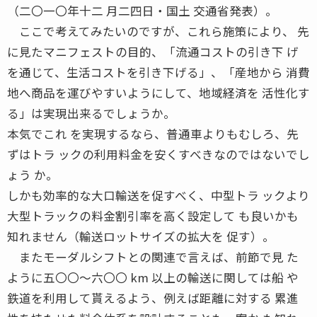
（二〇一〇年十二 月二四日・国土 交通省発表）。
ここで考えてみたいのですが、これら施策により、 先
に見たマニフェストの目的、「流通コストの引き下 げ
を通じて、生活コストを引き下げる」、「産地から 消費
地へ商品を運びやすいようにして、地域経済を 活性化す
る」は実現出来るでしょうか。
本気でこれ を実現するなら、普通車よりもむしろ、先
ずはトラ ックの利用料金を安くすべきなのではないでし
ょう か。
しかも効率的な大口輸送を促すべく、中型トラ ックより
大型トラックの料金割引率を高く設定して も良いかも
知れません（輸送ロットサイズの拡大を 促す）。
またモーダルシフトとの関連で言えば、前節で見 た
ように五〇〇〜六〇〇 km 以上の輸送に関しては船 や
鉄道を利用して貰えるよう、例えば距離に対する 累進