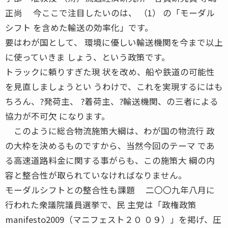
正尚 今ここで注目したいのは、 （1） の「モーダル
シフト を含めた輸送の効率化」です。
要はわが国として、 環境に優しい輸送機関を今まで以上
に使っていきま しょう、という政策です。
トラックに頼りすぎた現 状を改め、船や鉄道の可能性
を見直しましょうとい うわけで、これを実現するにはも
ちろん、?発荷主、 ?着荷主、?輸送機関、の三者による
協力が不可欠 になります。
このように総合物流施策大綱は、わが国の物流行 政
の大枠を決めるものですから、当然今回のテーマ であ
る高速道路料金に関する事がらも、この施策大 綱の内
容と整合性が取られていなければなりません。
モーダルシフトとの整合性も課題 二〇〇九年八月に
行われた衆議院議員選挙で、民 主党は「政権政策
manifesto2009（マニフェスト２０ ０９）」を掲げ、圧