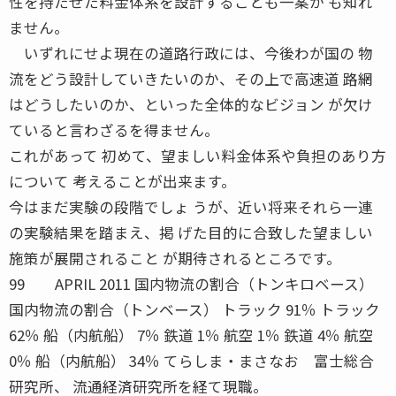
性を持たせた料金体系を設計することも一案か も知れ
ません。
いずれにせよ現在の道路行政には、今後わが国の 物
流をどう設計していきたいのか、その上で高速道 路網
はどうしたいのか、といった全体的なビジョン が欠け
ていると言わざるを得ません。
これがあって 初めて、望ましい料金体系や負担のあり方
について 考えることが出来ます。
今はまだ実験の段階でしょ うが、近い将来それら一連
の実験結果を踏まえ、掲 げた目的に合致した望ましい
施策が展開されること が期待されるところです。
99 APRIL 2011 国内物流の割合（トンキロベース）
国内物流の割合（トンベース） トラック 91％ トラック
62％ 船（内航船） 7％ 鉄道 1％ 航空 1％ 鉄道 4％ 航空
0％ 船（内航船） 34％ てらしま・まさなお 富士総合
研究所、 流通経済研究所を経て現職。