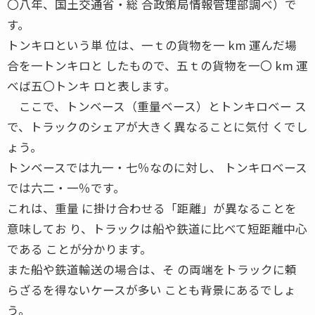
〇八年、国土交通省・総 合政策局情報管理部調べ）で
す。
トンキロという単 位は、一ｔの貨物を一 km 運んだ場
合を一トンキロと したもので、五ｔの貨物を一〇 km 運
べば五〇トンキ ロと表します。
ここで、トンベース（重量ベース）とトンキロベー ス
で、トラックのシェアが大きく異なることに気付 くでし
ょう。
トンベースでは九一・七％なのに対し、 トンキロベース
では六二・一％です。
これは、重量 に掛け合わせる「距離」が異なることを
意味してお り、トラックは船や鉄道に比べて短距離中心
である ことが分かります。
また船や鉄道輸送の場合は、そ の両端をトラックに頼
らざるを得ないケースが多い ことも背景にあるでしょ
う。