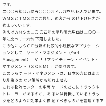
です。
二〇〇五年は九億五〇〇〇万ドル超を見 込んでいます。
ＷＭＳとＴＭＳはここ数年、顧客から の値下げ圧力が
強まっています。
例えばＷＭＳの二〇 〇四年の平均販売単価は二〇〇一
年に比べて一六％ 下落しました。
この他にもＳＣＥ分野の比較的小規模なアプリケ ーシ
ョンとして「ヤード・マネジメント（Yard
Management）」や「サプライチェーン・イベント・
マネジメント（ＳＣＥＭ）」があります。
このうちヤ ード・マネジメントは、日本の方にはあま
り馴染みの ない領域かも知れません。
これは物流センターの車両 ヤードのどこにトラックや
トレーラーがあるのか、あ るいは待機しているトラッ
クをどのように効率よく稼 動すべきなのかを管理するア