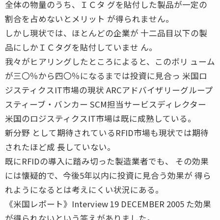
全体の物量のうち、ＩＣタ グを貼付した製品が一定の
割合を占めないとメリット が得られません。
しかし現状では、ほとんどの企業が 十二品目以下の製
品にしかＩＣタグを貼付していませ ん。
我々がヒアリングしたところによると、このボリ ューム
が三〇％から四〇％になるまでは投資に見合っ 米国ロ
ジスティクスIT市場の現状 ARCアドバイザリーグループ
スティーブ・バンカー SCM担当サービスディレクター
米国のロジスティクスIT市場は既に成熟している。
新分野 として期待されているRFID市場も現状では期待
されたほど成 長していない。
既にRFIDの導入に踏み切った製造業者でも、 その効果
には懐疑的で、今後5年以内に投資に見合う効果が 得ら
れようになるとは考えにくい状況にある。
《米国レポート》Interview 19 DECEMBER 2005 た効果
が得られないという答えがありました。