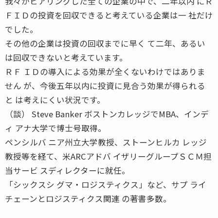
我々がヒアリングした全ての企業の中で、二年以内 にＲ
ＦＩＤの投資を回収できると考えている企業は一 社だけ
でした。
その他の企業は投資の回収までに早く て二年、あるい
は回収できないと考えています。
ＲＦ ＩＤの導入による効果が全くないわけではありま
せん が、今後五年以内に投資に見合う効果が得られる
と は考えにくい状況です。
（談） Steve Banker ボストンカレッジでMBA、インデ
ィ アナ大学で博士号取得。
ペンシルバ ニア州立大学教授、ストーンヒルカ レッジ
教授等を経て、米ARCアドバ イザリーグループＳＣＭ担
当サービ スディレクターに就任。
「シックスシ グマ・ロジスティクス」など、サプ ライ
チェーンとロジスティクス関連 の著書多数。