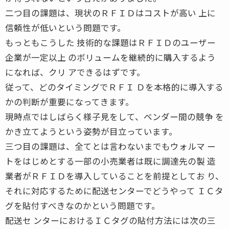
二つ目の課題は、現状のＲＦＩＤはコストが高い 上に
信頼性が低いという問題です。
もっともこうした 技術的な課題はＲＦＩＤのユーザー
企業が一定以上 のボリュームを継続的に購入するよう
になれば、クリ アできるはずです。
従って、どのタイミングでＲＦＩ Ｄを本格的に導入する
かの判断が重要になってきます。
現時点ではしばらく様子見をして、ベンダー間の競争 を
かき立てようという姿勢が目立っています。
三つ目の課題は、全てとは言わないまでもウォルマ ー
トをはじめとする一部の小売業者は既に調達先の製 造
業者がＲＦＩＤを導入していることを前提としてお り、
それに対応するために配送センターでどうやって ＩＣタ
グを貼付すべきなのかという問題です。
配送セ ンターにおけるＩＣタグの貼付方法には次の三