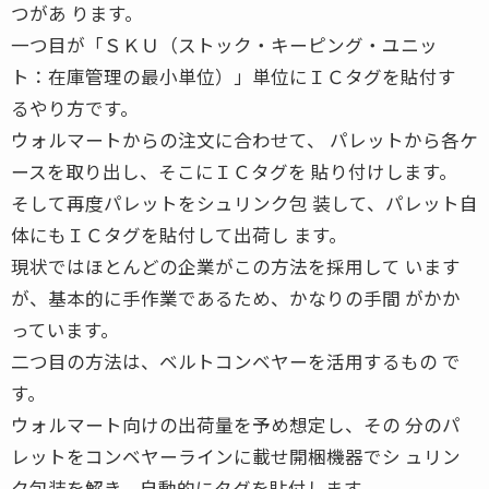
つがあ ります。
一つ目が「ＳＫＵ（ストック・キーピング・ユニッ
ト：在庫管理の最小単位）」単位にＩＣタグを貼付す
るやり方です。
ウォルマートからの注文に合わせて、 パレットから各ケ
ースを取り出し、そこにＩＣタグを 貼り付けします。
そして再度パレットをシュリンク包 装して、パレット自
体にもＩＣタグを貼付して出荷し ます。
現状ではほとんどの企業がこの方法を採用して います
が、基本的に手作業であるため、かなりの手間 がかか
っています。
二つ目の方法は、ベルトコンベヤーを活用するもの で
す。
ウォルマート向けの出荷量を予め想定し、その 分のパ
レットをコンベヤーラインに載せ開梱機器でシ ュリン
ク包装を解き、自動的にタグを貼付します。