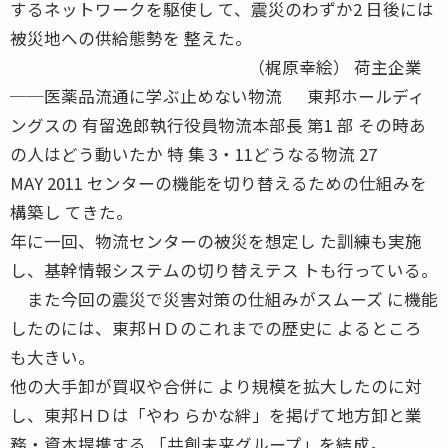
するネットワークを駆使し て、震災のわずか2 日後には
被災地への供給態勢を 整えた。
（梶原幸絵） 荷主企業
──医薬品流通に学ぶ止めない物流 東邦ホールディ
ングスの 有留逸郎執行役員物流本部長 第1 部 その時あ
の人はどう動いたか 特 集 3・11どうなる物流 27
MAY 2011 センターの機能を切り替えるための仕組みを
構築し てきた。
年に一回、物流センターの被災を想定し た訓練も実施
し、基幹情報システムの切り替えテス トも行っている。
また今回の震災で災害対策の仕組みがスムーズ に機能
したのには、東邦ＨＤのこれまでの歴史に よるところ
も大きい。
他の大手卸が買収や合併に より規模を拡大したのに対
し、東邦ＨＤは「やわ らかな絆」を掲げて地方卸と業
務・資本提携する 「共創未来グループ」を結成。