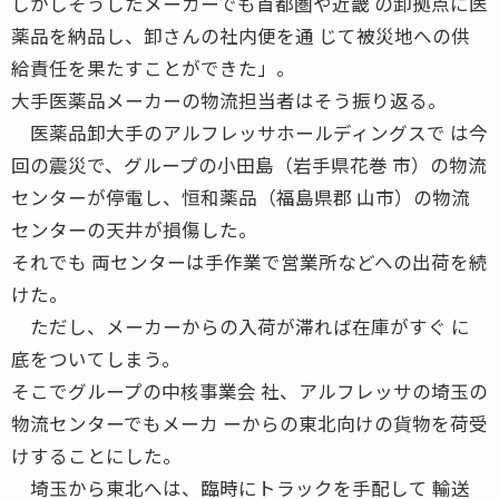
しかしそうしたメーカーでも首都圏や近畿 の卸拠点に医
薬品を納品し、卸さんの社内便を通 じて被災地への供
給責任を果たすことができた」。
大手医薬品メーカーの物流担当者はそう振り返る。
医薬品卸大手のアルフレッサホールディングスで は今
回の震災で、グループの小田島（岩手県花巻 市）の物流
センターが停電し、恒和薬品（福島県郡 山市）の物流
センターの天井が損傷した。
それでも 両センターは手作業で営業所などへの出荷を続
けた。
ただし、メーカーからの入荷が滞れば在庫がすぐ に
底をついてしまう。
そこでグループの中核事業会 社、アルフレッサの埼玉の
物流センターでもメーカ ーからの東北向けの貨物を荷受
けすることにした。
埼玉から東北へは、臨時にトラックを手配して 輸送