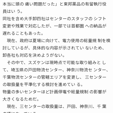
本当に頭の 痛い問題だった」と東邦薬品の有留執行役
員はい う。
同社を含め大手卸四社はセンターのスタッフの シフト
変更や残業で対応したが、一部では首都圏 への納品が
遅れることもあった。
現在、政府は夏場に向けて、電力使用の総量規 制を検
討しているが、具体的な内容が示されてい ないため、
卸各社も対応を決めようがない。
その中で、スズケンは現時点で可能な取り組みと し
て、埼玉県の戸田物流センター、神奈川物流セ ンター、
千葉物流センターの管轄エリアを変更し、 三センター
の取扱量を平準化する検討を進めてい る。
物量の多いセンターほど計画停電や総量規制 の影響が
大きくなるためだ。
現在、三センターの取扱量は、戸田、神奈川、千 葉