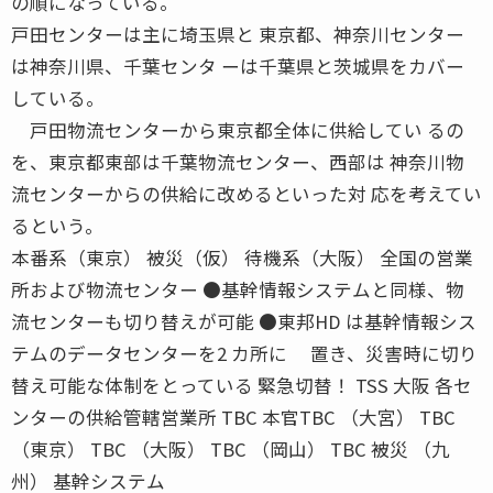
の順になっている。
戸田センターは主に埼玉県と 東京都、神奈川センター
は神奈川県、千葉センタ ーは千葉県と茨城県をカバー
している。
戸田物流センターから東京都全体に供給してい るの
を、東京都東部は千葉物流センター、西部は 神奈川物
流センターからの供給に改めるといった対 応を考えてい
るという。
本番系（東京） 被災（仮） 待機系（大阪） 全国の営業
所および物流センター ●基幹情報システムと同様、物
流センターも切り替えが可能 ●東邦HD は基幹情報シス
テムのデータセンターを2 カ所に 置き、災害時に切り
替え可能な体制をとっている 緊急切替！ TSS 大阪 各セ
ンターの供給管轄営業所 TBC 本官TBC （大宮） TBC
（東京） TBC （大阪） TBC （岡山） TBC 被災 （九
州） 基幹システム