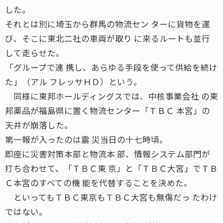
した。
それとは別に埼玉から群馬の物流セン ターに貨物を運
び、そこに東北二社の車両が取り に来るルートも並行
して走らせた。
「グループで連 携し、あらゆる手段を使って供給を続け
た」（アル フレッサＨＤ）という。
同様に東邦ホールディングスでは、中核事業会社 の東
邦薬品が福島県に置く物流センター「ＴＢＣ 本宮」の
天井が崩落した。
第一報が入ったのは震 災当日の十七時頃。
即座に災害対策本部と物流本 部、情報システム部門が
打ち合わせて、「ＴＢＣ東 京」と「ＴＢＣ大宮」でＴＢ
Ｃ本宮のすべての機 能を代替することを決めた。
といってもＴＢＣ東京もＴＢＣ大宮も無傷だっ たわけ
ではない。