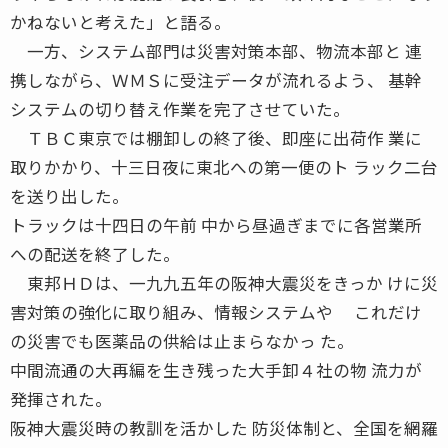
かねないと考えた」と語る。
一方、システム部門は災害対策本部、物流本部と 連
携しながら、ＷＭＳに受注データが流れるよう、 基幹
システムの切り替え作業を完了させていた。
ＴＢＣ東京では棚卸しの終了後、即座に出荷作 業に
取りかかり、十三日夜に東北への第一便のト ラック二台
を送り出した。
トラックは十四日の午前 中から昼過ぎまでに各営業所
への配送を終了した。
東邦ＨＤは、一九九五年の阪神大震災をきっか けに災
害対策の強化に取り組み、情報システムや これだけ
の災害でも医薬品の供給は止まらなかっ た。
中間流通の大再編を生き残った大手卸４社の物 流力が
発揮された。
阪神大震災時の教訓を活かした 防災体制と、全国を網羅