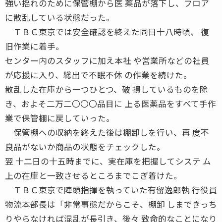
強い揺れのために保管棚から医 薬品が落下し、フロア
に散乱している状態だった。
ＴＢＣ東京では安全確認を終えた同日十八時頃、 復
旧作業に着手。
センター内のスタッフに加え本社 や営業所などの社員
が応援に入り、総出で不眠不休 の作業を続けた。
散乱した在庫から一つひとつ、破 損しているものを除
き、およそ二万二〇〇〇品目に 上る医薬品をすべて手作
業で保管棚に戻していった。
保管棚への収納を終えた後は棚卸しを行い、再 度不
良品がないか商品の状態をチェックした。
翌 十二日の十五時までに、実在庫を把握してシステ ム
上の在庫と一致させるところまでこぎ着けた。
ＴＢＣ東京で陣頭指揮を執っていた有留逸郎執 行役員
物流本部長は「非常事態だからこそ、棚卸 しまできっち
りやらなければ混乱が長引き、後々 致命的なことになり