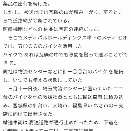
薬品の出荷を続けた。
しか し、被災地では瓦礫の山が積み上がり、至るとこ
ろで道路網が寸断されている。
医療機関などへの 納品は困難の連続だった。
そこでメディパルホールディングス傘下のメディ セオ
では、五〇ＣＣのバイクを活用した。
バイクで あれば瓦礫の中でも隙間を縫って運ぶことがで
き る。
同社は物流センターなどに計一〇〇台のバイク を配備
し、いつでも使える状態にしていた。
三月十一日夜、埼玉物流センターに置いていた 二二
台のバイクを他の救援物資とともに輸送車両 に積み込
み、宮城県の仙台市、大崎市、福島県い わき市の三支
店に向けて出発させた。
輸送車両は 高速道路が通行止めだったため、下道を二
〇時間 以上走って十三日、三支店に到着。