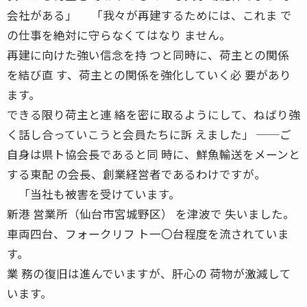
会社がある」 「我々が再建するためには、これま で
の仕事を絶対に守らなくてはなり ません。
再建に向けた強い信念を持 つと同時に、荷主との関係
を結び直 す、荷主との関係を強化していく必 要があり
ます。
できる限り荷主と連 絡を密に取るようにして、ねばり強
く話し合っていこうと会員たちに訴 えました」 ──ご
自身は県ト協会長であると同 時に、鮮魚輸送をメーンと
する東配 の会長、創業経営者であるわけですが。
「当社も被害を受けています。
新港 営業所（仙台市宮城野区） を津波で 失いました。
車両四台、フォークリフ ト一〇台程度を流されていま
す。
業 務の復旧は進んでいますが、肝心の 荷物が激減して
います。