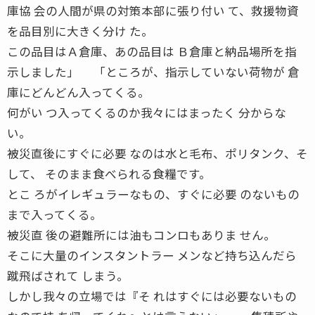
庫協 会の人間が県の対策本部に張り付い て、救援物資
を品目別に大きく分け た。
この品目はＡ倉庫、あの品目は Ｂ倉庫と納品場所を指
示しました」 「ところが、指示していない荷物が 倉
庫にどんどん入ってくる。
何がい つ入ってくるのか我々にはまったく 分からな
い。
被災直後にすぐに必要 なのは水と毛布、ポリタンク、そ
して、 そのまま食べられる食糧です。
とこ ろがイレギュラーなもの、すぐに必要 のないもの
まで入ってくる。
被災直 後の避難所には油もコンロもありま せん。
そこに大量のインスタントラー メンなど持ち込んだら
蹴飛ばされて しまう。
しかし我々の立場では『そ れはすぐには必要ないもの