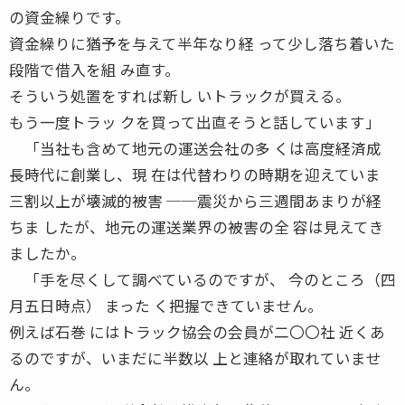
の資金繰りです。
資金繰りに猶予を与えて半年なり経 って少し落ち着いた
段階で借入を組 み直す。
そういう処置をすれば新し いトラックが買える。
もう一度トラッ クを買って出直そうと話しています」
「当社も含めて地元の運送会社の多 くは高度経済成
長時代に創業し、現 在は代替わりの時期を迎えていま
三割以上が壊滅的被害 ──震災から三週間あまりが経
ちま したが、地元の運送業界の被害の全 容は見えてき
ましたか。
「手を尽くして調べているのですが、 今のところ（四
月五日時点） まった く把握できていません。
例えば石巻 にはトラック協会の会員が二〇〇社 近くあ
るのですが、いまだに半数以 上と連絡が取れていませ
ん。