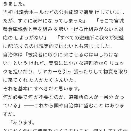
きました。
当初 は議会ホールなどの公共施設で荷受 けしていまし
たが、すぐに満杯にな ってしまった」 「そこで宮城
県倉庫協会と手を組み を吸い上げる仕組みがないと対
応の しようがない」 「すべての避難所に我々が完璧
に配 送するのは現実的ではないとも感じ ました。
自治体は『被災者に取りに 来させるのは申しわけな
い』という けれど、実際には小さな避難所から リュッ
クを担いだり、リヤカーを引っ 張ったりして物資を取り
に来てくれ た人がたくさんいた。
それを基本に すべきだと思います。
何が必要で何 が不要なのか、避難所の人が一番分 かっ
ている」 ──これから国や自治体に望むこと はありま
すか。
「あります。
とにかく今は失業者を つくらないこと、何としても生活