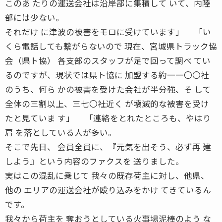
このあ たりの運送会社は沿岸部に集積して いて、内陸
部には少ない。
それだけ に津波の被害をモロに受けています」 「い
くら電話しても繋がらないので 現在、宮城県トラック協
会（県ト協） 各支部のスタッフが足で回って調べ てい
るのですが、現状では県ト協に 加盟する約一一〇〇社
のうち、何ら かの被害を受けた会社が半分強、そ して
全体の三割以上、三七〇社近く が壊滅的な被害を受け
たと見ていま す」 「連絡をとれたところも、やはり
肩 を落としている人が多い。
そこで先日、 会員全員に、『元気を出そう、必ず再 建
しよう』という内容のファクスを 送りました。
実はこの混乱に乗じて 我々の既存荷主に対し、他県、
他の エリアの運送会社が殴り込みをかけ てきているん
です。
我々から荷主を 奪おうとしている火事場泥棒のよう な