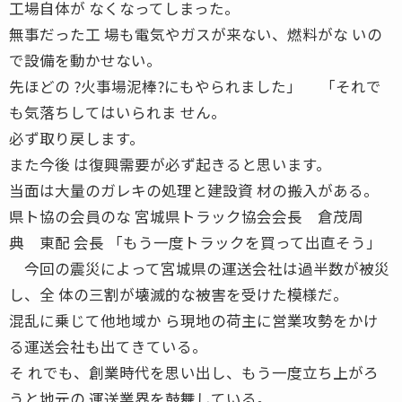
工場自体が なくなってしまった。
無事だった工 場も電気やガスが来ない、燃料がな いの
で設備を動かせない。
先ほどの ?火事場泥棒?にもやられました」 「それで
も気落ちしてはいられま せん。
必ず取り戻します。
また今後 は復興需要が必ず起きると思います。
当面は大量のガレキの処理と建設資 材の搬入がある。
県ト協の会員のな 宮城県トラック協会会長 倉茂周
典 東配 会長 「もう一度トラックを買って出直そう」
今回の震災によって宮城県の運送会社は過半数が被災
し、全 体の三割が壊滅的な被害を受けた模様だ。
混乱に乗じて他地域か ら現地の荷主に営業攻勢をかけ
る運送会社も出てきている。
そ れでも、創業時代を思い出し、もう一度立ち上がろ
うと地元の 運送業界を鼓舞している。