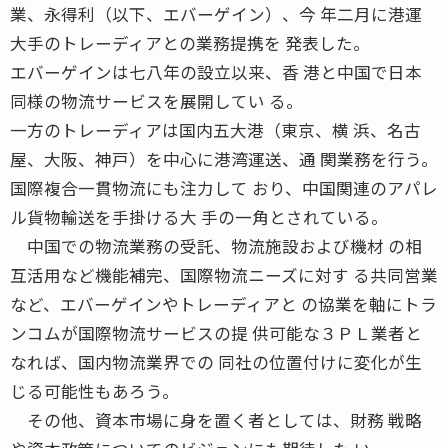
業、永得利（以下、エバーゲイン）、今 年二月に港運
大手のトレーディアとの業務提携を 発表した。
エバーゲインは七八年の設立以来、香 港と中国で日本
同様の物流サービスを展開してい る。
一方のトレーディアは国内五大港（東京、横 浜、名古
屋、大阪、神戸）を中心に港湾運送、通 関業務を行う。
国際複合一貫物流にも注力して おり、中国関連のアパレ
ル貨物輸送を手掛ける大 手の一角とされている。
中国での物流業務の受託、物流施設および機材 の相
互活用など機能補完、国際物流ニーズに対す る共同営業
など、エバーゲインやトレーディアと の協業を軸にトラ
ンコムが国際物流サービスの提 供可能な３ＰＬ業者と
なれば、国内物流業界での 同社の位置付けに変化が生
じる可能性もあろう。
その他、資本市場に身を置く者としては、財務 戦略