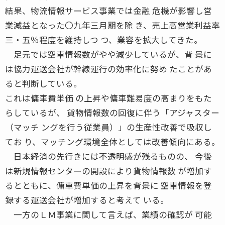
結果、物流情報サービス事業では金融 危機が影響し営
業減益となった〇九年三月期を除 き、売上高営業利益率
三・五％程度を維持しつ つ、業容を拡大してきた。
足元では空車情報数がやや減少しているが、背 景に
は協力運送会社が幹線運行の効率化に努め たことがあ
ると判断している。
これは傭車費単価 の上昇や傭車難易度の高まりをもた
らしているが、 貨物情報数の回復に伴う「アジャスター
（マッチ ングを行う従業員）」の生産性改善で吸収し
てお り、マッチング環境全体としては改善傾向にある。
日本経済の先行きには不透明感が残るものの、 今後
は新規情報センターの開設により貨物情報数 が増加す
るとともに、傭車費単価の上昇を背景に 空車情報を登
録する運送会社が増加すると考えて いる。
一方のＬＭ事業に関して言えば、業績の確認が 可能