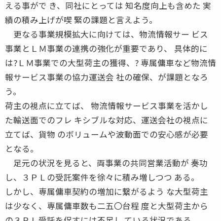
える事がで き、同社にとっては 知名度向上も含めた 実
績の積み上げが喫 緊の課題と言えよう。
更なる事業規模拡大に向けては、物流情報サー ビス
事業とＬＭ事業の連携の強化が重要であり、 具体的に
は?ＬＭ事業での大型荷主の獲得、? 専属傭車など物流情
報サービス事業の協力運送会 社の確保、が課題となろ
う。
荷主の視点に立てば、 物流情報サービス事業を活かし
た輸送面でのフレ キシブルな対応、運送会社の視点に
立てば、貨物 のボリュームや波動面での安心感が必要
となる。
足元の状況を見ると、両事業の共同営業活動が 奏功
し、３ＰＬの受託案件を徐々に積み増しつつ ある。
しかし、専属傭車契約の増加に繋がるよう な大型荷主
は少なく、専属傭車数も二五〇台程 度と大型荷主から
の３ＰＬ受託を促すには不足し ている状況である。