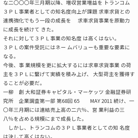
な二〇〇〇年三月期以降、増収営業増益を トランコム
３ＰＬ事業者としての知名度向上が課題 求車求貨との
連携強化でもう一段の成長を 求車求貨事業を原動力
に成長を続けて きた。
それに対して３ＰＬ事業の知名度 は高くはない。
３ＰＬの案件受託にはネー ムバリューも重要な要素に
なる。
今後、事 業規模を更に拡大するには求車求貨事業 の荷
主を３ＰＬに繋げて実績を積み上げ、 大型荷主を獲得す
ることが必要だ。
一柳 創 大和証券キャピタル・マーケッツ 金融証券研
究所 企業調査第一部 第68回 65 MAY 2011 続け、一
〇年三月期には連結売上高の二六％、営 業利益の三
八％を占める規模にまで成長した。
しかし、トランコムの３ＰＬ事業者としての知 名度
は決して高くはない。