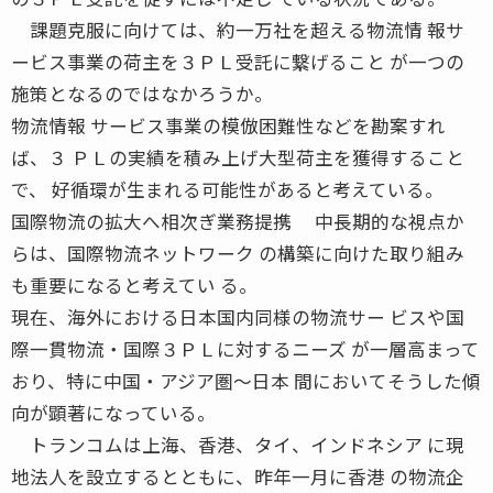
課題克服に向けては、約一万社を超える物流情 報サ
ービス事業の荷主を３ＰＬ受託に繋げること が一つの
施策となるのではなかろうか。
物流情報 サービス事業の模倣困難性などを勘案すれ
ば、３ ＰＬの実績を積み上げ大型荷主を獲得すること
で、 好循環が生まれる可能性があると考えている。
国際物流の拡大へ相次ぎ業務提携 中長期的な視点か
らは、国際物流ネットワーク の構築に向けた取り組み
も重要になると考えてい る。
現在、海外における日本国内同様の物流サー ビスや国
際一貫物流・国際３ＰＬに対するニーズ が一層高まって
おり、特に中国・アジア圏〜日本 間においてそうした傾
向が顕著になっている。
トランコムは上海、香港、タイ、インドネシア に現
地法人を設立するとともに、昨年一月に香港 の物流企