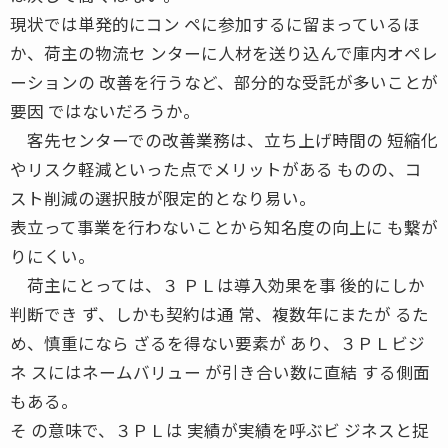
現状では単発的にコン ペに参加するに留まっているほ
か、荷主の物流セ ンターに人材を送り込んで庫内オペレ
ーションの 改善を行うなど、部分的な受託が多いことが
要因 ではないだろうか。
客先センターでの改善業務は、立ち上げ時間の 短縮化
やリスク軽減といった点でメリットがある ものの、コ
スト削減の選択肢が限定的となり易い。
表立って事業を行わないことから知名度の向上に も繋が
りにくい。
荷主にとっては、３ ＰＬは導入効果を事 後的にしか
判断でき ず、しかも契約は通 常、複数年にまたが るた
め、慎重になら ざるを得ない要素が あり、３ＰＬビジ
ネ スにはネームバリュー が引き合い数に直結 する側面
もある。
そ の意味で、３ＰＬは 実績が実績を呼ぶビ ジネスと捉