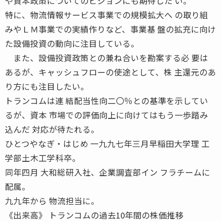
や資本政策についてのビジョンにも期待した い。
特に、物流情報サービス事業での規模拡大へ の取り組
みやＬＭ事業での実績作りなど、事業基 盤の拡充に向け
た設備投資の動向に注目している。
また、設備投資政策との兼ね合いを勘案する必 要は
あるが、キャッシュフローの使途として、株 主還元のあ
り方にも注目したい。
トランコムは連 結配当性向二〇％との基準を示してい
るが、資本 市場での評価向上に向けてはもう一歩踏み
込んだ 対応が待たれる。
ひとつやなぎ・はじめ 一九九七年三月早稲田大学理 工
学部土木工学科卒。
同年四月 大和総研入社、企業調査部イン フラチームに
配属。
九九年から 物流担当に。
《出来高》 トランコムの過去10年間の株価推移