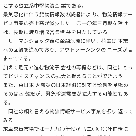
とする独立系中堅物流企 業である。
景気悪化に伴う貨物情報数の減退によ り、物流情報サー
ビス事業の売上高が減少した二 〇一〇年三月期を除け
ば、長期に渡り増収営業増 益を果たしている。
リーマンショック後の金融危機に伴い、荷主は 本業
への回帰を進めており、アウトソーシングの ニーズが高
まっている。
加えて足元で進む物流子 会社の再編などは、同社にとっ
てビジネスチャン スの拡大と捉えることができよう。
また、東日本 大震災の日本経済に対する影響を見極め
るのは困 難だが、緊急輸送需要が拡大する可能性もあ
る。
同社の顔と言える物流情報サービス事業を振り 返って
みる。
求車求貨市場では一九九〇年代か ら二〇〇〇年前後に