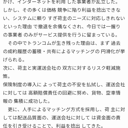
かけ、インターネットを利用 した事業者が乱立した。
しかし、その多くは価格 競争に陥り利益を捻出できな
い、システムに頼り すぎ荷主のニーズに対応しきれない
といった理由 で撤退を余儀なくされ、今日では一握り
の事業者 のみがサービス提供を行うに留まっている。
その中でトランコムが生き残った理由は、まず 過去
の成約履歴の蓄積・共有によるマッチングの 円滑化が挙
げられる。
次に、荷主と実運送会社の 双方に対するリスク軽減施
策。
保険制度の導入に よって荷主の不安を払拭し、運送会社
に対しては 高額賠償責任の回避に努め、貨物、空車情
報の 集積に成功した。
更に、人手によるマッチング方式を採用し、荷 主に対
しては配送品質面の、運送会社に対して は資金面の責
任を引き受けることで、利益を捻出 してきた。