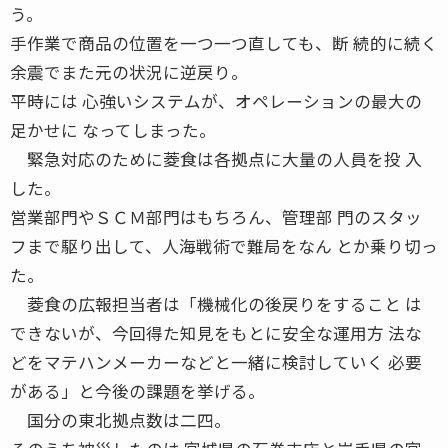
う。
手作業で商品の位置を一つ一つ直しても、断 続的に続く
余震でまた元の状況に逆戻り。
平時には 心強いシステムが、オペレーションの最大の
足かせに なってしまった。
緊急対応のために菱食は各拠点に大量の人員を投 入
した。
営業部門やＳＣＭ部門はもちろん、管理部 門のスタッ
フまで駆り出して、人海戦術で難局をなん とか乗り切っ
た。
菱食の広報担当者は「機械化の後戻りをすること は
できないが、今回得た知見をもとに安全な運用方 法な
どをマテハンメーカーなどと一緒に検討していく 必要
がある」と今後の課題を挙げる。
国分の東北拠点数は二四。