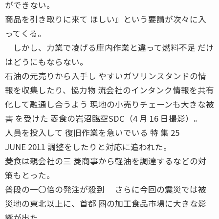
ができない。
商品を引き取りに来て ほしい』という要請が次々に入
ってくる。
しかし、力業で凌げる庫内作業と違って燃料不足 だけ
はどうにもならない。
石油の元売りから入手し やすいガソリンスタンドの情
報を収集したり、協力物 流会社のインタンク情報を共有
化して融通し合うよう 現地の小売りチェーンも大きな被
害 を受けた 菱食の岩沼臨空SDC（4 月 16 日撮影）。
人員を投入して 復旧作業を急いでいる 特 集 25
JUNE 2011 調整をしたりと対応に追われた。
菱食は親会社の三 菱商事から軽油を調達するなどの対
策もとった。
普段の一〇倍の発注が殺到 さらに今回の震災では被
災地の東北以上に、首都 圏の加工食品市場に大きな影
響が出た。