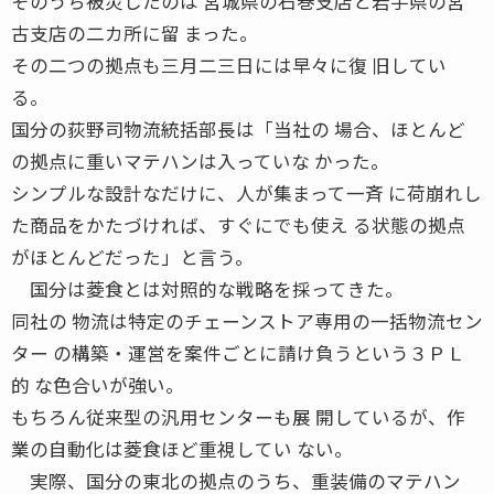
そのうち被災したのは 宮城県の石巻支店と岩手県の宮
古支店の二カ所に留 まった。
その二つの拠点も三月二三日には早々に復 旧してい
る。
国分の荻野司物流統括部長は「当社の 場合、ほとんど
の拠点に重いマテハンは入っていな かった。
シンプルな設計なだけに、人が集まって一斉 に荷崩れし
た商品をかたづければ、すぐにでも使え る状態の拠点
がほとんどだった」と言う。
国分は菱食とは対照的な戦略を採ってきた。
同社の 物流は特定のチェーンストア専用の一括物流セン
ター の構築・運営を案件ごとに請け負うという３ＰＬ
的 な色合いが強い。
もちろん従来型の汎用センターも展 開しているが、作
業の自動化は菱食ほど重視してい ない。
実際、国分の東北の拠点のうち、重装備のマテハン