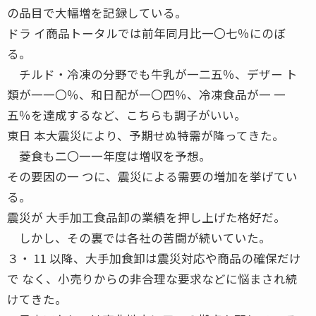
の品目で大幅増を記録している。
ドラ イ商品トータルでは前年同月比一〇七％にのぼ
る。
チルド・冷凍の分野でも牛乳が一二五％、デザー ト
類が一一〇％、和日配が一〇四％、冷凍食品が一 一
五％を達成するなど、こちらも調子がいい。
東日 本大震災により、予期せぬ特需が降ってきた。
菱食も二〇一一年度は増収を予想。
その要因の一 つに、震災による需要の増加を挙げてい
る。
震災が 大手加工食品卸の業績を押し上げた格好だ。
しかし、その裏では各社の苦闘が続いていた。
３・ 11 以降、大手加食卸は震災対応や商品の確保だけ
で なく、小売りからの非合理な要求などに悩まされ続
けてきた。