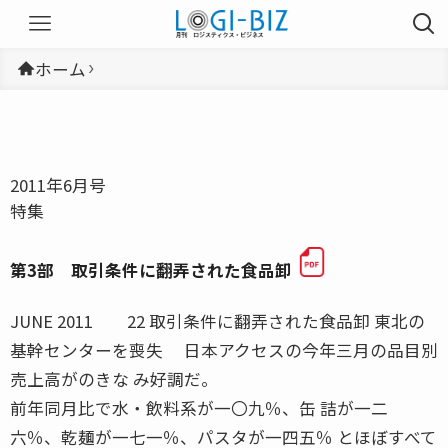
ホーム
2011年6月号
特集
第3部 取引条件に翻弄された食品卸
JUNE 2011 22 取引条件に翻弄された食品卸 東北の
基幹センターを喪失 日本アクセスの今年三月の品目別
売上高がのきな み好調だ。
前年同月比で水・飲料系が一〇九％、缶 詰が一二
六％、乾麺が一七一％、パスタが一四五％ とほぼすべて