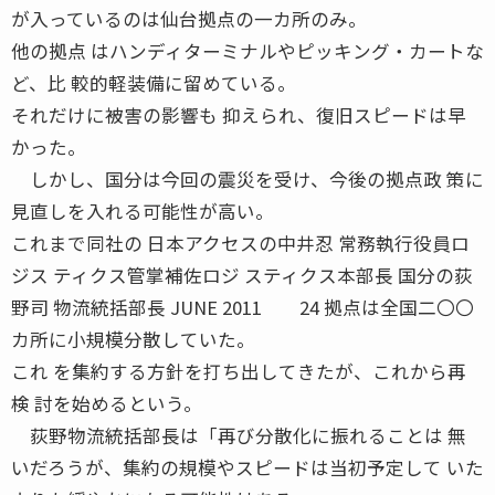
が入っているのは仙台拠点の一カ所のみ。
他の拠点 はハンディターミナルやピッキング・カートな
ど、比 較的軽装備に留めている。
それだけに被害の影響も 抑えられ、復旧スピードは早
かった。
しかし、国分は今回の震災を受け、今後の拠点政 策に
見直しを入れる可能性が高い。
これまで同社の 日本アクセスの中井忍 常務執行役員ロ
ジス ティクス管掌補佐ロジ スティクス本部長 国分の荻
野司 物流統括部長 JUNE 2011 24 拠点は全国二〇〇
カ所に小規模分散していた。
これ を集約する方針を打ち出してきたが、これから再
検 討を始めるという。
荻野物流統括部長は「再び分散化に振れることは 無
いだろうが、集約の規模やスピードは当初予定して いた