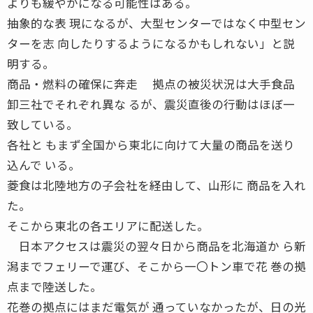
よりも緩やかになる可能性はある。
抽象的な表 現になるが、大型センターではなく中型セン
ターを志 向したりするようになるかもしれない」と説
明する。
商品・燃料の確保に奔走 拠点の被災状況は大手食品
卸三社でそれぞれ異な るが、震災直後の行動はほぼ一
致している。
各社と もまず全国から東北に向けて大量の商品を送り
込んで いる。
菱食は北陸地方の子会社を経由して、山形に 商品を入れ
た。
そこから東北の各エリアに配送した。
日本アクセスは震災の翌々日から商品を北海道か ら新
潟までフェリーで運び、そこから一〇トン車で花 巻の拠
点まで陸送した。
花巻の拠点にはまだ電気が 通っていなかったが、日の光