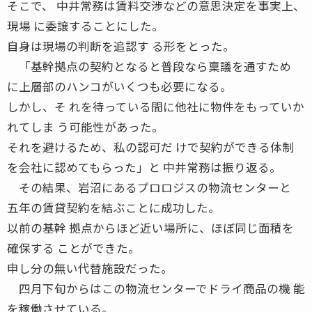
そこで、 中井常務は賃料交渉などの意思決定を事実上、
現場 に委譲することにした。
自身は現場の判断を追認す る形をとった。
「基幹拠点の契約となると普段なら稟議を通すため
に上層部のハンコがいくつも必要になる。
しかし、そ れを待っている間に他社に物件をもっていか
れてしま う可能性があった。
それを避けるため、私の認可だ けで契約ができる体制
を会社に認めてもらった」と 中井常務は振り返る。
その結果、岩沼にあるプロロジスの物流センターと
五年の賃貸契約を結ぶことに成功した。
以前の基幹 拠点からほど近い場所に、ほぼ同じ面積を
確保する ことができた。
申し分の無い代替施設だった。
四月下旬からはこの物流センターでドライ商品の機 能
を稼働させている。