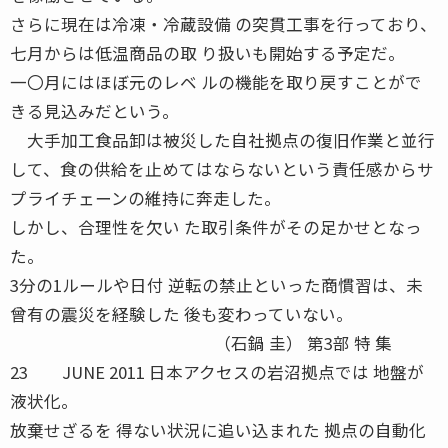
さらに現在は冷凍・冷蔵設備 の突貫工事を行っており、
七月からは低温商品の取 り扱いも開始する予定だ。
一〇月にはほぼ元のレベ ルの機能を取り戻すことがで
きる見込みだという。
大手加工食品卸は被災した自社拠点の復旧作業と並行
して、食の供給を止めてはならないという責任感からサ
プライチェーンの維持に奔走した。
しかし、合理性を欠い た取引条件がその足かせとなっ
た。
3分の1ルールや日付 逆転の禁止といった商慣習は、未
曾有の震災を経験した 後も変わっていない。
（石鍋 圭） 第3部 特 集
23 JUNE 2011 日本アクセスの岩沼拠点では 地盤が
液状化。
放棄せざるを 得ない状況に追い込まれた 拠点の自動化