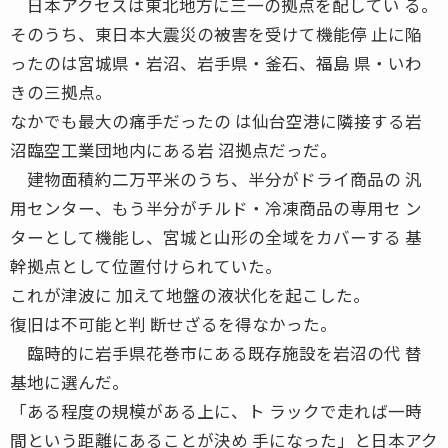
日本アクセスは東北地方に三一の拠点を配してい る。
そのうち、東日本大震災の被害を受けて機能停 止に陥
ったのは宮城県・岩沼、岩手県・釜石、福島 県・いわ
きの三拠点。
なかでも最大の痛手だったの は仙台空港に隣接する岩
沼臨空工業団地内にある岩 沼拠点だっだ。
建物面積約二万平米のうち、半分がドライ商品の 汎
用センター、もう半分がチルド・冷凍商品の専用セ ン
ターとして機能し、宮城と山形の全域をカバーする 基
幹拠点として位置付けられていた。
これが津波に 加えて地盤の液状化を起こした。
復旧は不可能と判 断せざるを得なかった。
臨時的に岩手県花巻市にある既存施設を岩沼の代 替
基地に選んだ。
「ある程度の規模がある上に、ト ラックで走れば一時
間という距離にあることが決め 手になった」と日本アク