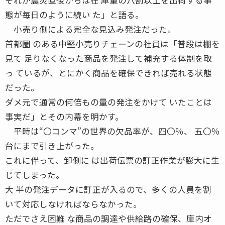
態が毎日のように続い た」と語る。
小売り側による完全な見込み発注だった。
首都圏 のある中堅小売りチェーンの社員は「普段は棚を
見て 足りなくなった商品を発注して補充する体制を取
っ ているが、とにかく商品を確保できれば売れる状態
だった。
ダメ元で通常の何倍もの量の発注をかけて いたことは
事実だ」とその内幕を明かす。
平時は“〇コンマ”の世界の欠品率が、四〇％、 五〇％
台にまで引き上がった。
これに伴って、卸側に は出荷伝票の訂正作業が膨大に生
じてしまった。
大 半の発注データに訂正が入るので、多くの人員を割
いて対応しなければならなかった。
ただでさえ困難 な商品の調達や供給路の確保、庫内オ