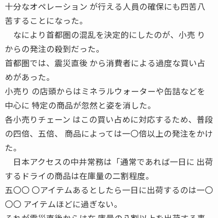
十分なオペレーション が行える人員の確保にも四苦八
苦することになった。
なにより首都圏の混乱を決定的にしたのが、小売 り
からの発注の殺到だった。
首都圏では、震災直後 から消費者による過度な買い占
めがあった。
小売り の店頭からはミネラルウォーターや缶詰などを
中心に 特定の商品が忽然と姿を消した。
各小売りチェーン はこの買い占めに対応するため、普段
の四倍、五倍、 商品によっては一〇倍以上の発注をかけ
た。
日本アクセスの中井常務は「通常であれば一日に 出荷
するドライの商品は在庫量の二割程度。
五〇〇 〇アイテムあるとしたら一日に出荷するのは一〇
〇〇 アイテムほどに過ぎない。
それが震災直後からは在 庫量の八割以上を出荷する事