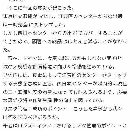
そこに今回の震災が起こった。
東京は交通網が マヒし、江東区のセンターからの出荷
は一時完全 にストップした。
しかし西日本センターからの出 荷でカバーすることが
できたので、顧客への納品 はほとんど滞ることがなかっ
た。
現在、Ｂ社では、今夏に起こるかもしれない関 東地
域の大規模な計画停電に向けた準備を進めて いる。
具体的には、停電によって江東区のセンタ ーがストップ
する事態を念頭に置き、西日本セン ターが瞬間的に現在
の二・五倍程度の物量になっ ても耐えられるよう、必要
な設備投資や作業生産 性の向上を図っている。
リスク管理：成功のポイント こうした事例から我々
は何を学ぶべきだろうか。
筆者はロジスティクスにおけるリスク管理のポイン トと