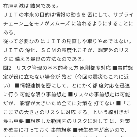
在庫削減は 結果である。
ＪＩＴの本来の目的は情報の動きを 密にして、サプライ
チェーン上をモノがスムーズ に流れるようにすることに
ある。
従って必要なの はＪＩＴの見直しや取りやめではない。
ＪＩＴの 深化、ＳＣＭの高度化こそが、想定外のリス
クに 備える最良の方法なのである。
図2 リスク管理の基本的考え方 原則都度対応 ■事前想
定が役に立たない場合が 殆ど（今回の震災もこれに近
い） ■情報連携を密にして、とにかく都 度対応を迅速
に行う 可能な限り事前想定 ■リスクの事前想定は可能
だが、 影響が大きいため全てに対策を 打てない ■「こ
こまでの大きさのリスクに対応 する」という線引きが
最も重要 ■想定した範囲内のリスクに対して は、対策
を確実に打っておく 事前想定 ■発生確率が高いので、