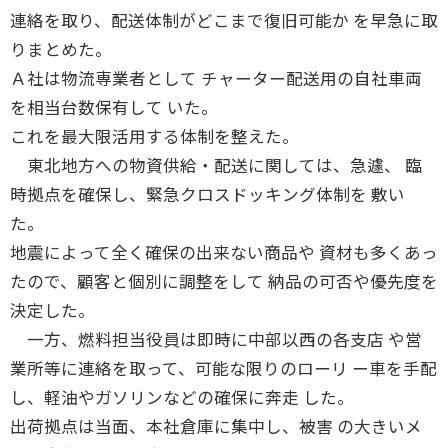
連絡を取り、配送体制がどこまで復旧可能か を早急に取
りまとめた。
Ａ社は物流専業者として チャーター配送用の自社車両
を相当台数保有して いた。
これを最大限活用する体制を整えた。
東北地方への物資供給・配送に関しては、急遽、 臨
時拠点を確保し、緊急クロスドッキング体制を 敷い
た。
地震によって全く確保の出来ない商品や 資材も多くあっ
たので、顧客と個別に調整をして 納品の可否や優先度を
決定した。
一方、燃料担当役員は即時に中部以西の各支店 や営
業所等に連絡を取って、可能な限りのローリ ー車を手配
し、軽油やガソリンなどの確保に奔走 した。
出荷拠点は当面、本社倉庫に集中し、被害 の大きいメ