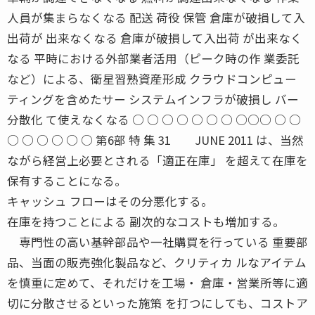
人員が集まらなくなる 配送 荷役 保管 倉庫が破損して入
出荷が 出来なくなる 倉庫が破損して入出荷 が出来なく
なる 平時における外部業者活用（ピーク時の作 業委託
など）による、衛星習熟資産形成 クラウドコンピュー
ティングを含めたサー システムインフラが破損し バー
分散化 て使えなくなる ○ ○ ○ ○ ○ ○ ○ ○○○ ○ ○
○ ○ ○ ○ ○ ○ 第6部 特 集 31 JUNE 2011 は、当然
ながら経営上必要とされる「適正在庫」 を超えて在庫を
保有することになる。
キャッシュ フローはその分悪化する。
在庫を持つことによる 副次的なコストも増加する。
専門性の高い基幹部品や一社購買を行っている 重要部
品、当面の販売強化製品など、クリティカ ルなアイテム
を慎重に定めて、それだけを工場・ 倉庫・営業所等に適
切に分散させるといった施策 を打つにしても、コストア