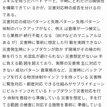
スキルを持ったパート ナーと、平時にどれだけの関係性
を構築できてい るかが、災害対応時の成否を分けるの
である。
災害対応の成功パターンと失敗パターン 失敗パターン
体制のバックアップがなく、例え ば倉庫が一つ被災し
たら業務が 続行不能となる （BCPなどのマニュアルは
ある が）災害時に事前に想定した行 動を実践できない
災害発生時にトップダウンが効か ず現場がその場の判
断を行うた め混乱が避けられない 災害想定がないor 手
に負える範 囲を超えており、実際の災害発 生に対応で
きない 成功パターン 倉庫拠点など、災害時にバック ア
ップを行える物流体制やインフ ラを持っている 災害時
に緊急対応・都度対応 できる仕組みがサプライチェーン
にビルトインされている トップダウンで災害対応を行
う 体制を普段から準備している 災害を想定し、手を打
てる範囲 の被害に対応する施策を事前に 準備している