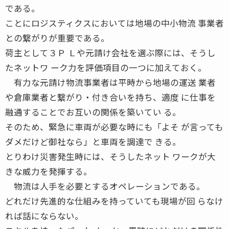
である。
ことにロジスティクスにおいては地場の中小物流 事業者
との繋がりが重要である。
荷主として３Ｐ Ｌや元請け会社を選ぶ際には、そうし
たネットワ ーク力を評価項目の一つに加えておく。
有力な元請け物流事業者は平時から地場の運送 業者
や倉庫業者と繋がり・付き合いを持ち、適度 に仕事を
融通することでお互いの関係を築いてい る。
そのため、緊急に車両が必要な時にも「よそ が言っても
ダメだけど御社なら」と車両を調達で きる。
とりわけ災害発生時には、そうしたネット ワークが大
きな威力を発揮する。
物流は人手を必要とするオペレーションである。
どれだけ先進的な仕組みを持っていても現場が回 らなけ
れば話にならない。