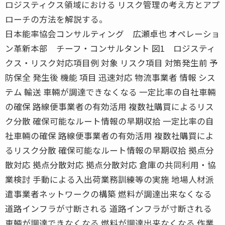
ロジスティクス領域における リスク管理の考え方とアプ
ローチの方法を解説する。
日本能率協会コンサルティング 広瀬卓也 オペレーショ
ン革新本部 チーフ・コンサルタント 図1 ロジスティ
クス・リスク対応項目例 対象 リスク項目 対策発生前 予
防保全 発生後 機能 項目 迅速対応 物流事業者 情報 シス
テム 輸送 車輛が調達できなくなる 一定比率の自社車輛
の確保 路線便事業者の有効活用 複数社購買によるリス
ク分散 確保可能なルート情報の早期収拾 一定比率の自
社車輛の確保 路線便事業者の有効活用 複数社購買によ
るリスク分散 確保可能なルート情報の早期収拾 拠点分
散対応 拠点分散対応 拠点分散対応 倉庫の共同利用・協
業検討 手動による入出荷業務訓練等の実施 地場人材派
遣事業者ネットワークの構築 燃料が調達出来なくなる
道路インフラが寸断される 道路インフラが寸断される
車輛が調達できなくなる 燃料が調達出来なくなる 作業