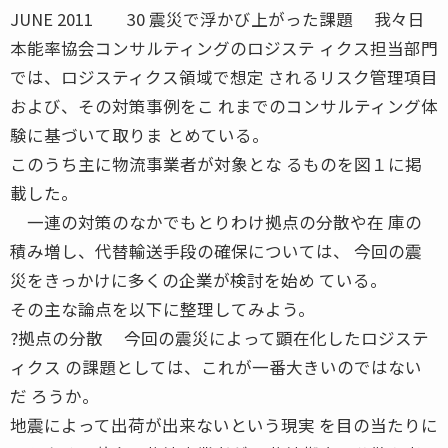
JUNE 2011 30 震災で浮かび上がった課題 我々日
本能率協会コンサルティングのロジステ ィクス担当部門
では、ロジスティクス領域で想定 されるリスク管理項目
および、その対策事例をこ れまでのコンサルティング体
験に基づいて取りま とめている。
このうち主に物流事業者が対象とな るものを図１に掲
載した。
一連の対策のなかでもとりわけ拠点の分散や在 庫の
積み増し、代替輸送手段の確保については、 今回の震
災をきっかけに多くの企業が検討を始め ている。
その主な論点を以下に整理してみよう。
?拠点の分散 今回の震災によって顕在化したロジステ
ィクス の課題としては、これが一番大きいのではない
だ ろうか。
地震によって出荷が出来ないという現実 を目の当たりに