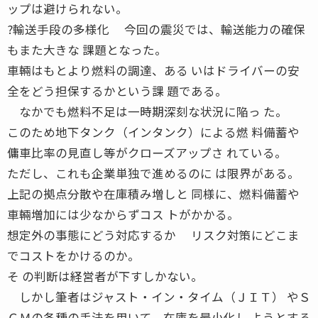
ップは避けられない。
?輸送手段の多様化 今回の震災では、輸送能力の確保
もまた大きな 課題となった。
車輛はもとより燃料の調達、ある いはドライバーの安
全をどう担保するかという課 題である。
なかでも燃料不足は一時期深刻な状況に陥っ た。
このため地下タンク（インタンク）による燃 料備蓄や
傭車比率の見直し等がクローズアップさ れている。
ただし、これも企業単独で進めるのに は限界がある。
上記の拠点分散や在庫積み増しと 同様に、燃料備蓄や
車輛増加には少なからずコス トがかかる。
想定外の事態にどう対応するか リスク対策にどこま
でコストをかけるのか。
そ の判断は経営者が下すしかない。
しかし筆者はジャスト・イン・タイム（ＪＩＴ） やＳ
ＣＭの各種の手法を用いて、在庫を最小化し ようとする