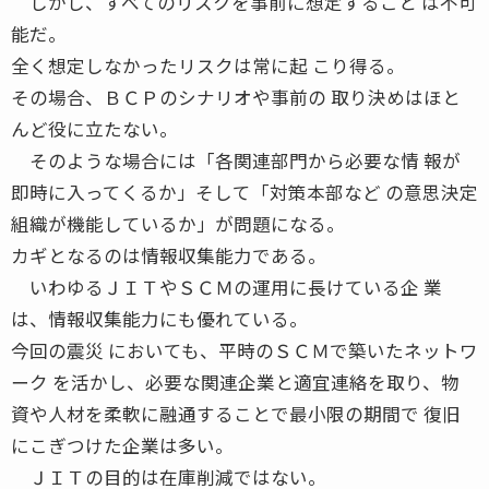
しかし、すべてのリスクを事前に想定すること は不可
能だ。
全く想定しなかったリスクは常に起 こり得る。
その場合、ＢＣＰのシナリオや事前の 取り決めはほと
んど役に立たない。
そのような場合には「各関連部門から必要な情 報が
即時に入ってくるか」そして「対策本部など の意思決定
組織が機能しているか」が問題になる。
カギとなるのは情報収集能力である。
いわゆるＪＩＴやＳＣＭの運用に長けている企 業
は、情報収集能力にも優れている。
今回の震災 においても、平時のＳＣＭで築いたネットワ
ーク を活かし、必要な関連企業と適宜連絡を取り、物
資や人材を柔軟に融通することで最小限の期間で 復旧
にこぎつけた企業は多い。
ＪＩＴの目的は在庫削減ではない。