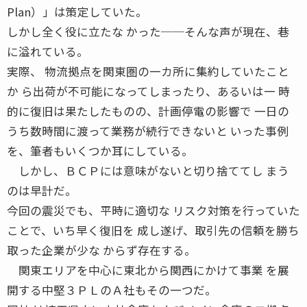
Plan）」は策定していた。
しかし全く役に立たな かった──そんな声が現在、巷
に溢れている。
実際、 物流拠点を関東圏の一カ所に集約していたこと
か ら出荷が不可能になってしまったり、あるいは一 時
的に復旧は果たしたものの、計画停電の影響で 一日の
うち数時間に渡って業務が続行できないと いった事例
を、筆者もいくつか耳にしている。
しかし、ＢＣＰには意味がないと切り捨ててし まう
のは早計だ。
今回の震災でも、平時に適切な リスク対策を行っていた
ことで、いち早く復旧を 成し遂げ、取引先の信頼を勝ち
取った企業が少な からず存在する。
関東エリアを中心に東北から関西にかけて事業 を展
開する中堅３ＰＬのＡ社もその一つだ。