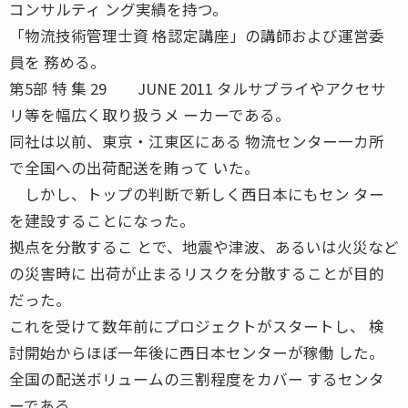
コンサルティ ング実績を持つ。
「物流技術管理士資 格認定講座」の講師および運営委
員を 務める。
第5部 特 集 29 JUNE 2011 タルサプライやアクセサ
リ等を幅広く取り扱うメ ーカーである。
同社は以前、東京・江東区にある 物流センター一カ所
で全国への出荷配送を賄って いた。
しかし、トップの判断で新しく西日本にもセン ター
を建設することになった。
拠点を分散するこ とで、地震や津波、あるいは火災など
の災害時に 出荷が止まるリスクを分散することが目的
だった。
これを受けて数年前にプロジェクトがスタートし、 検
討開始からほぼ一年後に西日本センターが稼働 した。
全国の配送ボリュームの三割程度をカバー するセンタ
ーである。