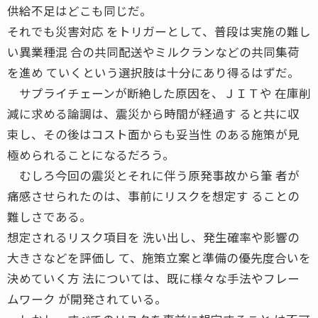
供給不足はどこも同じだ。
それでも災害対応 をトリガーとして、普段は実施の難し
い異業種混 合の共同配送やミルクランなどの共同集荷
を進め ていくという選択肢は十分にあり得るはずだ。
サプライチェーンが断絶した原因を、ＪＩＴや 在庫削
減に求める論調は、震災から時間が経過す ると共に収
束し、その後はコスト面からも妥当性 のある施策が見
極められることになるだろう。
むしろ今回の震災とそれに伴う原発事故から筆 者が
痛感させられたのは、事前にリスクを想定す ることの
難しさである。
想定されるリスク項目を 洗い出し、発生確率や影響の
大きさなどを評価し て、施策立案と準備の優先度合いを
決めていく方 法については、既に様々な手法やフレー
ムワーク が開発されている。