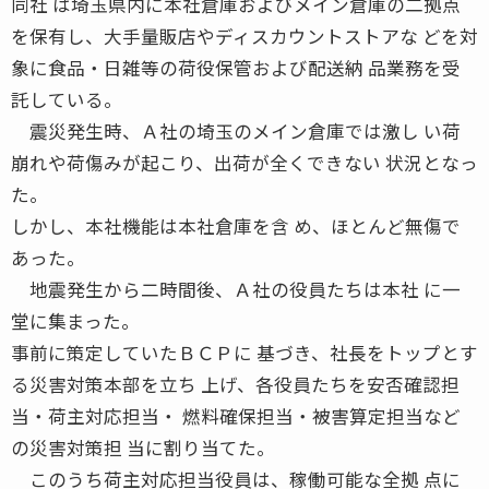
同社 は埼玉県内に本社倉庫およびメイン倉庫の二拠点
を保有し、大手量販店やディスカウントストアな どを対
象に食品・日雑等の荷役保管および配送納 品業務を受
託している。
震災発生時、Ａ社の埼玉のメイン倉庫では激し い荷
崩れや荷傷みが起こり、出荷が全くできない 状況となっ
た。
しかし、本社機能は本社倉庫を含 め、ほとんど無傷で
あった。
地震発生から二時間後、Ａ社の役員たちは本社 に一
堂に集まった。
事前に策定していたＢＣＰに 基づき、社長をトップとす
る災害対策本部を立ち 上げ、各役員たちを安否確認担
当・荷主対応担当・ 燃料確保担当・被害算定担当など
の災害対策担 当に割り当てた。
このうち荷主対応担当役員は、稼働可能な全拠 点に