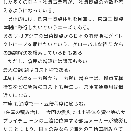
した多くの荷主・物流事業者が、 物流拠点の分散を考
えるようになっている。
具体的には、関東一拠点体制を見直し、東西二 拠点
体制に移行したいというニーズである。
ある いはアジアの出荷拠点から日本の消費地にダイレ
クトにモノを届けたいという、グローバルな視点 から
の課題解決を模索している例もある。
ただし、倉庫の増設には課題も多い。
最大の課 題はコスト増である。
単純に拠点を一カ所から二 カ所に増やせば、拠点間横
持ちなどの新規のコス トも発生し、倉庫関連費用は倍
近くになる。
在庫 も通常で一・五倍程度に膨らむ。
?在庫の積み増し 今回の震災では半導体や資材等のサ
プライチェ ーンの上流に位置する部品メーカーが被災し
たこ とにより、日本のみならず海外の自動車組み立て