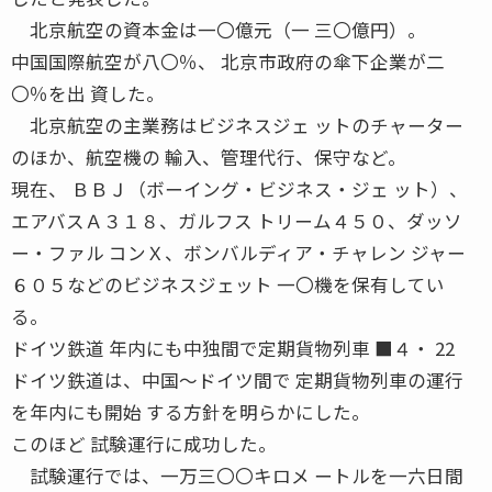
北京航空の資本金は一〇億元（一 三〇億円）。
中国国際航空が八〇％、 北京市政府の傘下企業が二
〇％を出 資した。
北京航空の主業務はビジネスジェ ットのチャーター
のほか、航空機の 輸入、管理代行、保守など。
現在、 ＢＢＪ（ボーイング・ビジネス・ジェ ット）、
エアバスＡ３１８、ガルフス トリーム４５０、ダッソ
ー・ファル コンＸ、ボンバルディア・チャレン ジャー
６０５などのビジネスジェット 一〇機を保有してい
る。
ドイツ鉄道 年内にも中独間で定期貨物列車 ■４・ 22
ドイツ鉄道は、中国〜ドイツ間で 定期貨物列車の運行
を年内にも開始 する方針を明らかにした。
このほど 試験運行に成功した。
試験運行では、一万三〇〇キロメ ートルを一六日間