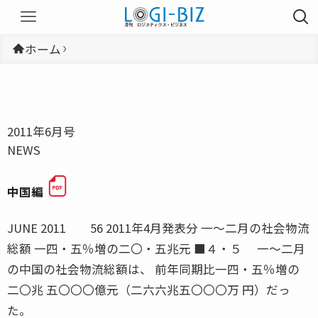
ホーム
2011年6月号
NEWS
中国編
JUNE 2011 56 2011年4月発表分 一〜二月の社会物流
総額 一四・五％増の二〇・五兆元 ■４・５ 一〜二月
の中国の社会物流総額は、 前年同期比一四・五％増の
二〇兆 五〇〇〇億元（二六六兆五〇〇〇万 円）だっ
た。