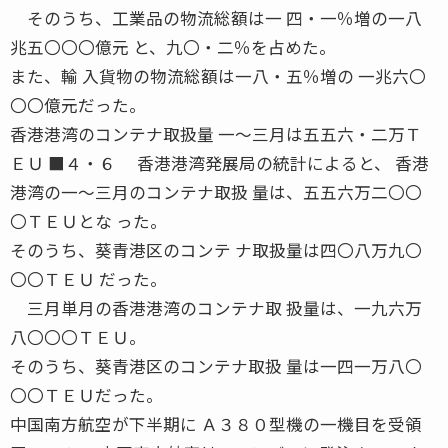
そのうち、工業品の物流総額は一 四・一％増の一八
兆五〇〇〇億元 と、九〇・二％を占めた。
また、輸 入貨物の物流総額は一八・五％増の 一兆六〇
〇〇億元だった。
香港港湾のコンテナ取扱量 一〜三月は五五六・二万Ｔ
ＥＵ ■４・６ 香港港湾発展局の統計によると、 香港
港湾の一〜三月のコンテナ取扱 量は、五五六万二〇〇
〇ＴＥＵとな った。
そのうち、葵青港区のコンテ ナ取扱量は四〇八万九〇
〇〇ＴＥＵ だった。
三月単月の香港港湾のコンテナ取 扱量は、一九六万
八〇〇〇ＴＥＵ。
そのうち、葵青港区のコンテナ取扱 量は一四一万八〇
〇〇ＴＥＵだった。
中国南方航空が下半期に Ａ３８０型機の一機目を受領