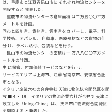
は、重慶市と江蘇省昆山市に それぞれ物流センターを
開設すると 発表した。
重慶市の物流センターの倉庫面積 は二万五〇〇平方
メートルを計画。
同市と四川省、貴州省、雲南省をカ バーし、電子、科
学技術、アパレル、 自動車、医療器材などの貨物の仕
分 け、ラベル貼付、包装などを行う。
昆山市の物流センターの面積は一 万八八〇〇平方メ
ートルの計画。
主 に保管、付加価値サービスなどを行 う。
サービスエリアは上海市、江蘇 省南京市、安徽省合肥
市となる。
イタリア企業六社の合弁会社 天津に物流総合開発区を開
設 ■４・ 19 イタリアの物流企業六社が合弁で 天津に
設立した「Inlog-China」は、 天津市に物流総合開発区
を開設する と発表した。