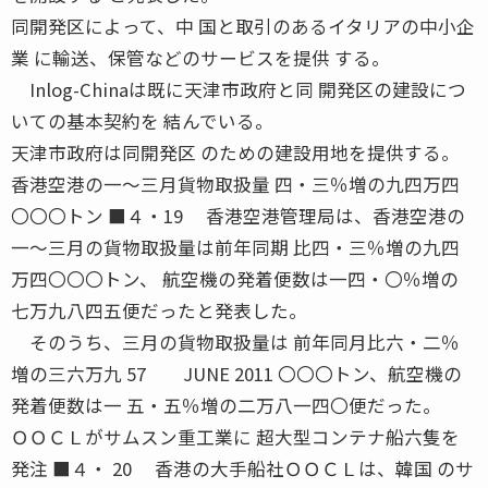
同開発区によって、中 国と取引のあるイタリアの中小企
業 に輸送、保管などのサービスを提供 する。
Inlog-Chinaは既に天津市政府と同 開発区の建設につ
いての基本契約を 結んでいる。
天津市政府は同開発区 のための建設用地を提供する。
香港空港の一〜三月貨物取扱量 四・三％増の九四万四
〇〇〇トン ■４・19 香港空港管理局は、香港空港の
一〜三月の貨物取扱量は前年同期 比四・三％増の九四
万四〇〇〇トン、 航空機の発着便数は一四・〇％増の
七万九八四五便だったと発表した。
そのうち、三月の貨物取扱量は 前年同月比六・二％
増の三六万九 57 JUNE 2011 〇〇〇トン、航空機の
発着便数は一 五・五％増の二万八一四〇便だった。
ＯＯＣＬがサムスン重工業に 超大型コンテナ船六隻を
発注 ■４・ 20 香港の大手船社ＯＯＣＬは、韓国 のサ