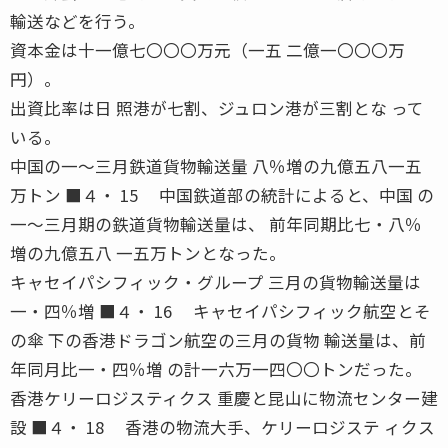
輸送などを行う。
資本金は十一億七〇〇〇万元（一五 二億一〇〇〇万
円）。
出資比率は日 照港が七割、ジュロン港が三割とな って
いる。
中国の一〜三月鉄道貨物輸送量 八％増の九億五八一五
万トン ■４・ 15 中国鉄道部の統計によると、中国 の
一〜三月期の鉄道貨物輸送量は、 前年同期比七・八％
増の九億五八 一五万トンとなった。
キャセイパシフィック・グループ 三月の貨物輸送量は
一・四％増 ■４・ 16 キャセイパシフィック航空とそ
の傘 下の香港ドラゴン航空の三月の貨物 輸送量は、前
年同月比一・四％増 の計一六万一四〇〇トンだった。
香港ケリーロジスティクス 重慶と昆山に物流センター建
設 ■４・ 18 香港の物流大手、ケリーロジステ ィクス