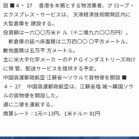
設 ■４・ 27 香港を本拠とする物流業者、グ ローブ・
エクスプレス・サービスは、 天津経済技術開発区内に
大型倉庫を 建設する。
投資額は一六〇〇万米ド ル（十二億九六〇〇万円）。
新倉庫の延べ床面積は二万四〇〇 〇平方メートル、
敷地面積は五万平 方メートル。
主に米大手化学メーカ ーのＰＰＧインダストリーズ向け
に保 管、配送サービスを提供する予定。
中国貨運郵政航空 江蘇省〜ソウルで貨物便を開設 ■
４・ 27 中国貨運郵政航空は、江蘇省塩 城〜韓国ソウ
ルの貨物便を開設した。
週に二便を運航する。
換算レート：1元＝13円、1米ドル＝ 81円