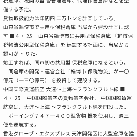
税倉庫、税関の監 督管理倉庫、代理保管倉庫などを整
備する予定。
貨物取扱能力は年間四 二万トンを計画している。
山東省輜博市で共用型保税倉庫 当局から建設計画に認
可 ■４・ 25 山東省輜博市に共用型保税倉庫 「輜博保
税物流公用型保税倉庫」を 建設する計画に、当局から
認可が下 りた。
竣工すれば、同市初の共用型 保税倉庫になるという。
同倉庫の開発・運営会社「輜博市 保税物流」が一〇
億元（一三〇億円） を投資して建設する。
中国国際貨運航空 大連〜上海〜フランクフルト線 ■
４・ 25 中国国際航空の貨物航空会社、 中国国際貨運
航空は、大連〜上海 〜フランクフルト線を開設した。
ボーイング７４７─４００型貨物 機を使用し、週三
便を運航する。
香港グローブ・エクスプレス 天津開発区に大型倉庫を建