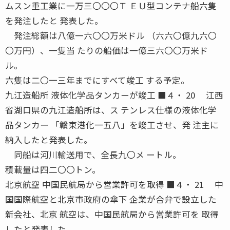
ムスン重工業に一万三〇〇〇Ｔ ＥＵ型コンテナ船六隻
を発注したと 発表した。
発注総額は八億一六〇〇万米ドル （六六〇億九六〇
〇万円）、一隻当 たりの船価は一億三六〇〇万米ド
ル。
六隻は二〇一三年までにすべて竣工 する予定。
九江造船所 液体化学品タンカーが竣工 ■４・ 20 江西
省湖口県の九江造船所は、ス テンレス仕様の液体化学
品タンカー 「贛東港化一五八」を竣工させ、発 注主に
納入したと発表した。
同船は河川輸送用で、全長九〇メ ートル。
積載量は四二〇〇トン。
北京航空 中国民航局から営業許可を取得 ■４・ 21 中
国国際航空と北京市政府の傘下 企業が合弁で設立した
新会社、北京 航空は、中国民航局から営業許可を 取得
したと発表した。