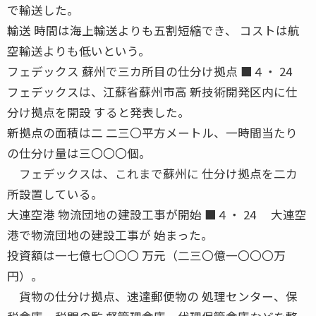
で輸送した。
輸送 時間は海上輸送よりも五割短縮でき、 コストは航
空輸送よりも低いという。
フェデックス 蘇州で三カ所目の仕分け拠点 ■４・ 24
フェデックスは、江蘇省蘇州市高 新技術開発区内に仕
分け拠点を開設 すると発表した。
新拠点の面積は二 二三〇平方メートル、一時間当たり
の仕分け量は三〇〇〇個。
フェデックスは、これまで蘇州に 仕分け拠点を二カ
所設置している。
大連空港 物流団地の建設工事が開始 ■４・ 24 大連空
港で物流団地の建設工事が 始まった。
投資額は一七億七〇〇〇 万元（二三〇億一〇〇〇万
円）。
貨物の仕分け拠点、速達郵便物の 処理センター、保