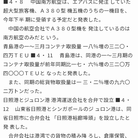
■４・８ 中国南方航空は、エアバスに発注 していた
超大型旅客機、Ａ３８０型 機五機のうちの一機目を、
今年下半 期に受領する予定だと発表した。
中国の航空会社でＡ３８０型機を 発注しているのは
南方航空のみだと いう。
青島港の一〜三月コンテナ取扱量 一八％増の三二〇・
四万ＴＥＵ ■４・ 11 青島港は、同港の一〜三月期の
コンテナ取扱量が前年同期比一七・ 六％増の三二〇万
四〇〇〇ＴＥＵと なったと発表した。
また、同期の総貨物取扱量は一 三・二％増の九六〇
二万トンだった。
日照港とジュロン港 港湾運送会社を合弁で設立 ■４・
12 山東省日照港とシンガポールのジ ュロン港は、同
省日照市に合弁会社 「日照港裕廊埠頭」を設立したと
発 表した。
合弁会社は港湾での貨物の積み降 ろし、倉庫保管、