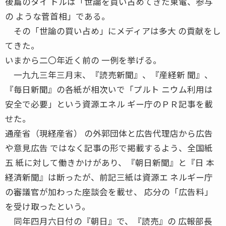
後篇のタイ トルは「世論を買い占めてきた東電、参与
の ような菅首相」である。
その「世論の買い占め」にメディアは多大 の貢献をし
てきた。
いまから二〇年近く前の 一例を挙げる。
一九九三年三月末、『読売新聞』、『産経新 聞』、
『毎日新聞』の各紙が相次いで「プルト ニウム利用は
安全で必要」という資源エネル ギー庁のＰＲ記事を載
せた。
通産省（現経産省） の外郭団体と広告代理店から広告
や意見広告 ではなく記事の形で掲載するよう、全国紙
五 紙に対して働きかけがあり、『朝日新聞』と『日 本
経済新聞』は断ったが、前記三紙は資源エ ネルギー庁
の審議官が加わった座談会を載せ、 応分の「広告料」
を受け取ったという。
同年四月六日付の『朝日』で、『読売』の 広報部長