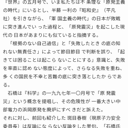
『世界』の五月号で、いま私たちは不 条理な「原発主義
の時代」にいるとし、半藤 一利の『昭和史』（平凡
社）を引きながら、「軍 国主義の時代」の日本が敗戦
に突き進んでい った過程と、「原発震災」を起こした現
代の 日本があまりにも似ていると指摘する。
「根拠のない自己過信」と「失敗したとき の底の知
れない無責任さ」によって節目節目 で判断を誤り、「起
きては困ることは起こら ないことにする」意識と、失敗
を率直に認め ない態度によって、さらなる失敗を重ね、
多 くの国民を不幸と苦難の底に突き落としたか らであ
る。
石橋は『科学』の一九九七年一〇月号で「原 発震
災」という概念を提唱し、その危険性が 一番大きい中
部電力の浜岡原発を廃炉にすべ きだと訴えた。
それに対し、前回も紹介した 斑目春樹（現原子力安全
委員長）は反論にな らない反論をした挙句、「石橋氏