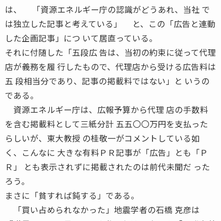
は、 「資源エネルギー庁の認識がどうあれ、当社 で
は独立した記事と考えている」 と、この「広告と連動
した企画記事」につ いて居直っている。
それに付随した「五段広 告は、当初の約束に従って代理
店が義務を履 行したもので、代理店から受ける広告料は
五 段相当分であり、記事の掲載料ではない」と いうの
である。
資源エネルギー庁は、広報予算から代理 店の手数料
を含む掲載料として三紙分計 五五〇〇万円を支払った
らしいが、東大教授 の桂敬一がコメントしている如
く、こんなに 大きな有料ＰＲ記事が「広告」とも「Ｐ
Ｒ」 とも表示されずに掲載されたのは前代未聞だ った
ろう。
まさに「貧すれば鈍する」である。
「買い占められなかった」地震学者の石橋 克彦は