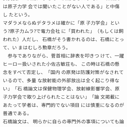
は原子力学 会では聞いたことがない人である」と中傷
し たという。
マダラメならぬデタラメは確かに「原 子力学会」とい
う?原子力ムラ?で電力会社 に「買われた」（もしくは飼
われた）人だし、 石橋がそう書かれるのは、石橋にとっ
て、い まはむしろ勲章だろう。
参与でありながら、菅首相に辞表を叩きつ けて、一躍
ヒーロー扱いされた小佐古敏荘も、 この時は石橋の懸
念をすべて否定し、「国内 の原発は防護対策がなされて
いるので、多量 な放射能の外部放出は全く起こり得な
い」「石 橋論文は保健物理学会、放射線影響学会、原
子力学会で取り上げられたことはない」「論 文掲載に
あたって学者は、専門的でない項目 には慎重になるのが
普通である。
石橋論文は、 明らかに自らの専門外の事項についても論