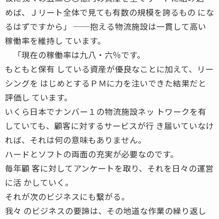
めば、Ｊリート全体で見ても有数の規模を誇るもの にな
るはずですから」 ──抱える物流施設は一貫して高い
稼働率を維持し ています。
「現在の稼働率は九八・六％です。
もともと保有 している資産が優良なことに加えて、リー
シングを はじめとするＰＭに力を注いできた結果だと
評価し ています。
いくら日本でナンバー１の物流施設ネッ トワークを有
していても、顧客に対するサービスが行 き届いていなけ
れば、それは何の意味もありません。
ハードとソフトの両面の充実が必要なのです。
毎年顧 客に対してアンケートを取り、それを日々の運営
に活 かしていく。
それが次のビジネスにも繋がる。
我々 のビジネスの要諦は、その地道な作業の繰り返し