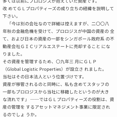
多くは以前にプロロジスが抱えていた資産です。
改 めてＧＬプロパティーズの成り立ちの経緯を説明して
下さい。
「今は別の会社なので詳細は控えますが、二〇〇八
年秋の金融危機を受けて、プロロジスが中国の資産の 全
て、および日本の資産の一部をシンガポール政府系 の不
動産会社ＧＩＣリアルエステートに売却すること にな
りました。
その資産を管理するため、〇九年三 月にＧＬＰ
（Global Logistic Properties）が設立さ れました。
当社はその日本法人という位置づけです。
資産が移管されるのと同時に、私も含めてスタッフの
一部もプロロジスから当社に移籍したというのが大き
な流れです」 ──ではＧＬプロパティーズの役割は、資
産の管理を するアセットマネジメント事業に限定され
るのでしょ うか。