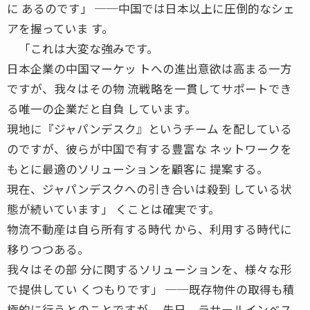
に あるのです」 ──中国では日本以上に圧倒的なシェ
アを握っていま す。
「これは大変な強みです。
日本企業の中国マーケッ トへの進出意欲は高まる一方
ですが、我々はその物 流戦略を一貫してサポートでき
る唯一の企業だと自負 しています。
現地に『ジャパンデスク』というチーム を配している
のですが、彼らが中国で有する豊富な ネットワークを
もとに最適のソリューションを顧客に 提案する。
現在、ジャパンデスクへの引き合いは殺到 している状
態が続いています」 くことは確実です。
物流不動産は自ら所有する時代 から、利用する時代に
移りつつある。
我々はその部 分に関するソリューションを、様々な形
で提供してい くつもりです」 ──既存物件の取得も積
極的に行うとのことですが、 先日、ラサールインベス