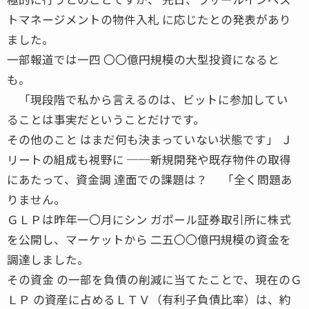
トマネージメントの物件入札 に応じたとの発表があり
ました。
一部報道では一四 〇〇億円規模の大型投資になると
も。
「現段階で私から言えるのは、ビットに参加してい
ることは事実だということだけです。
その他のこと はまだ何も決まっていない状態です」 Ｊ
リートの組成も視野に ──新規開発や既存物件の取得
にあたって、資金調 達面での課題は？ 「全く問題あ
りません。
ＧＬＰは昨年一〇月にシン ガポール証券取引所に株式
を公開し、マーケットから 二五〇〇億円規模の資金を
調達しました。
その資金 の一部を負債の削減に当てたことで、現在のＧ
ＬＰ の資産に占めるＬＴＶ（有利子負債比率）は、約