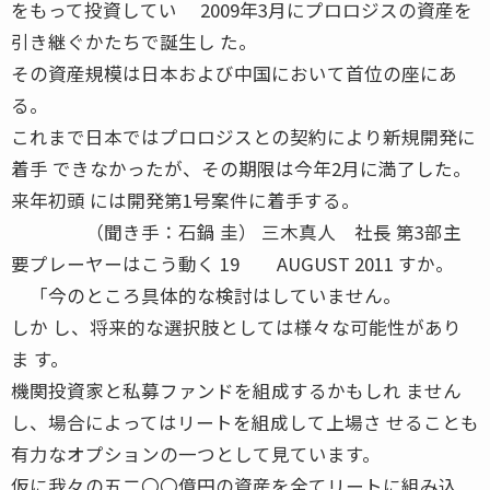
をもって投資してい 2009年3月にプロロジスの資産を
引き継ぐかたちで誕生し た。
その資産規模は日本および中国において首位の座にあ
る。
これまで日本ではプロロジスとの契約により新規開発に
着手 できなかったが、その期限は今年2月に満了した。
来年初頭 には開発第1号案件に着手する。
（聞き手：石鍋 圭） 三木真人 社長 第3部主
要プレーヤーはこう動く 19 AUGUST 2011 すか。
「今のところ具体的な検討はしていません。
しか し、将来的な選択肢としては様々な可能性があり
ま す。
機関投資家と私募ファンドを組成するかもしれ ません
し、場合によってはリートを組成して上場さ せることも
有力なオプションの一つとして見ています。
仮に我々の五二〇〇億円の資産を全てリートに組み込