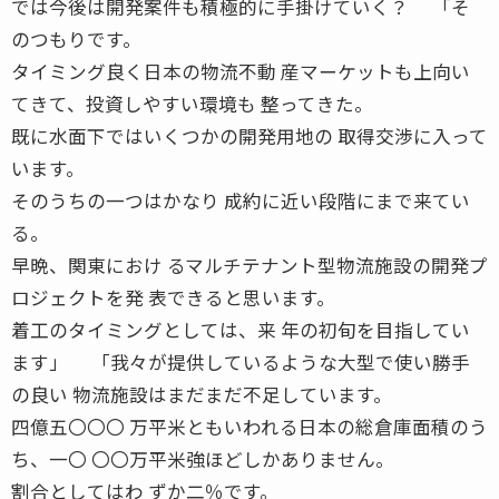
では今後は開発案件も積極的に手掛けていく？ 「そ
のつもりです。
タイミング良く日本の物流不動 産マーケットも上向い
てきて、投資しやすい環境も 整ってきた。
既に水面下ではいくつかの開発用地の 取得交渉に入って
います。
そのうちの一つはかなり 成約に近い段階にまで来てい
る。
早晩、関東におけ るマルチテナント型物流施設の開発プ
ロジェクトを発 表できると思います。
着工のタイミングとしては、来 年の初旬を目指してい
ます」 「我々が提供しているような大型で使い勝手
の良い 物流施設はまだまだ不足しています。
四億五〇〇〇 万平米ともいわれる日本の総倉庫面積のう
ち、一〇 〇〇万平米強ほどしかありません。
割合としてはわ ずか二％です。