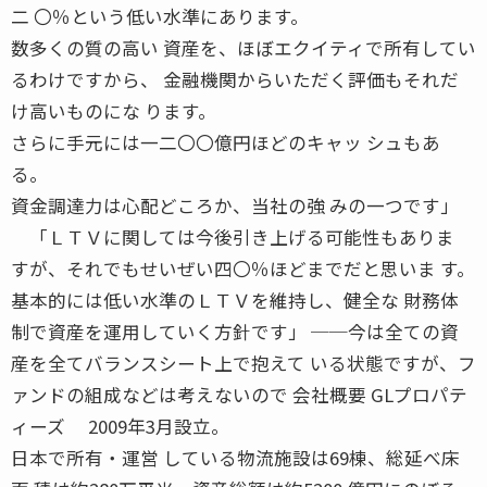
二 〇％という低い水準にあります。
数多くの質の高い 資産を、ほぼエクイティで所有してい
るわけですから、 金融機関からいただく評価もそれだ
け高いものにな ります。
さらに手元には一二〇〇億円ほどのキャッ シュもあ
る。
資金調達力は心配どころか、当社の強 みの一つです」
「ＬＴＶに関しては今後引き上げる可能性もありま
すが、それでもせいぜい四〇％ほどまでだと思いま す。
基本的には低い水準のＬＴＶを維持し、健全な 財務体
制で資産を運用していく方針です」 ──今は全ての資
産を全てバランスシート上で抱えて いる状態ですが、フ
ァンドの組成などは考えないので 会社概要 GLプロパテ
ィーズ 2009年3月設立。
日本で所有・運営 している物流施設は69棟、総延べ床