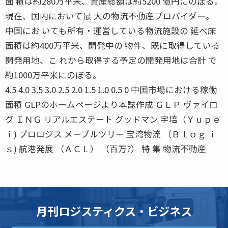
面 積は約280万平米、資産総額は約5200 億円にのぼる。
現在、国内において最 大の物流不動産プロバイダー。
中国にお いても所有・運営している物流施設の 延べ床
面積は約400万平米、開発中の 物件、既に取得している
開発用地、こ れから取得する予定の開発用地は合計 で
約1000万平米にのぼる。
4.5 4.0 3.5 3.0 2.5 2.0 1.5 1.0 0.5 0 中国市場における稼働
面積 GLPのホームページより本誌作成 ＧＬＰ ヴァイロ
グ ＩＮＧ リアルエステート グッドマン 宇培（Ｙｕｐｅ
ｉ) プロロジス メープルツリー 宝湾物流 （Ｂｌｏｇ ｉ
ｓ) 航港発展 （ＡＣＬ） （百万?） 特 集 物流不動産
月刊ロジスティクス・ビジネス