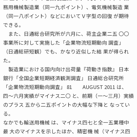
務用機械製造業（同一九ポイント）、電気機械製造 業
（同一八ポイント）などにおいてＶ字型の回復 が期待
できる。
また、日通総合研究所が六月に、荷主企業二五 〇〇
事業所に対して実施した「企業物流短期動向 調査」
（日通総研短観）でも、かなり近似した結 果が得られ
た。
製造業における国内向け出荷量『荷動き指数』 日本
銀行「全国企業短期経済観測調査」 日通総合研究所
「企業物流短期動向調査」 81 AUGUST 2011 は、
四〜六月実績がマイナス二〇 と、前期（一〜三月）実績
のプラス 五から二五ポイントの大幅な下降と なってい
る。
なかでも輸送用機械 は、マイナス四七と全一五業種中
最 大のマイナスを示したほか、精密機 械（マイナス四