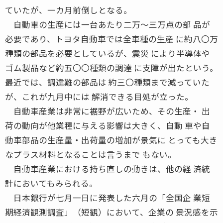
ていたが、一カ月前倒しとなる。
自動車の生産には一台あたり二万〜三万点の部 品が
必要であり、トヨタ自動車では全車種の生産 に約八〇万
種類の部品を必要としているが、震災 により半導体や
ゴム製品など約五〇〇種類の調達 に支障が出たという。
最近では、調達難の部品は 約三〇種類まで減っていた
が、これが九月中には 解消できる目処が立った。
自動車産業は非常に裾野が広いため、その生産・ 出
荷の動向が他業種に与える影響は大きく、自動 車や自
動車部品の生産量・出荷量の増加が景気に とっても大き
なプラス材料となることは言うまで もない。
自動車産業における持ち直しの動きは、他の経 済統
計においてもみられる。
日本銀行が七月一日に発表した六月の「全国企 業短
期経済観測調査」（短観）において、企業の 景況感を示