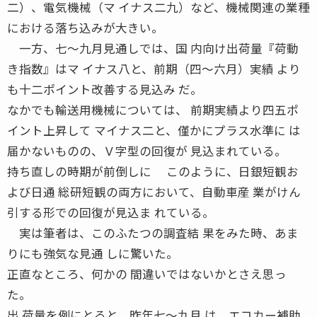
二）、電気機械（マ イナス二九）など、機械関連の業種
における落ち込みが大きい。
一方、七〜九月見通しでは、国 内向け出荷量『荷動
き指数』はマ イナス八と、前期（四〜六月）実績 より
も十二ポイント改善する見込み だ。
なかでも輸送用機械については、 前期実績より四五ポ
イント上昇して マイナス二と、僅かにプラス水準に は
届かないものの、Ｖ字型の回復が 見込まれている。
持ち直しの時期が前倒しに このように、日銀短観お
よび日通 総研短観の両方において、自動車産 業がけん
引する形での回復が見込ま れている。
実は筆者は、このふたつの調査結 果をみた時、あま
りにも強気な見通 しに驚いた。
正直なところ、何かの 間違いではないかとさえ思っ
た。
出 荷量を例にとると、昨年七〜九月 は、エコカー補助