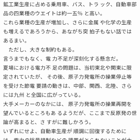
鉱工業生産に占める乗用車、バス、トラ ック、自動車部
品の四業種のウエイトは約一五％ と高い。
これら業種の生産が増加し、さらに金属 や化学の生産
も増えるであろうから、あながち突 拍子もない話では
あるまい。
ただし、大きな制約もある。
言うまでもなく、電 力不足が深刻化する懸念だ。
夏場における電力不 足の問題は、当初東北や関東に限
定されていたが、 その後、原子力発電所の操業停止等
を受けた節電 要請の動きは、中部、関西、北陸、さら
には九州 と全国に広がっている。
大手メーカーのなかには、 原子力発電所の操業再開を
望んでいるところもあ るようだが、ここまで反原発の世
論が高まると、さ すがに難しかろう。
いずれにせよ、自動車生産が 順調に回復するために
は、電力の総量規制などの 措置がとられないことが大