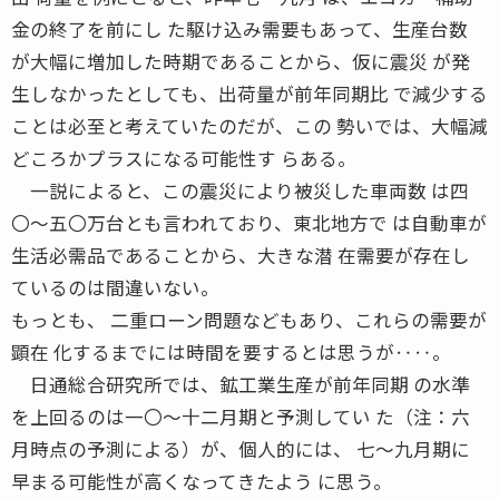
金の終了を前にし た駆け込み需要もあって、生産台数
が大幅に増加した時期であることから、仮に震災 が発
生しなかったとしても、出荷量が前年同期比 で減少する
ことは必至と考えていたのだが、この 勢いでは、大幅減
どころかプラスになる可能性す らある。
一説によると、この震災により被災した車両数 は四
〇〜五〇万台とも言われており、東北地方で は自動車が
生活必需品であることから、大きな潜 在需要が存在し
ているのは間違いない。
もっとも、 二重ローン問題などもあり、これらの需要が
顕在 化するまでには時間を要するとは思うが‥‥。
日通総合研究所では、鉱工業生産が前年同期 の水準
を上回るのは一〇〜十二月期と予測してい た（注：六
月時点の予測による）が、個人的には、 七〜九月期に
早まる可能性が高くなってきたよう に思う。