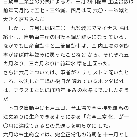
自動車工業会の発表によると、三月の四輪車 生産台数は
前年同月比で五七・三％減、四月は同 六〇・一％減と
大きく落ち込んだ。
しかし、五月には同三〇・九％減までマイナス 幅は
縮小し、自動車生産の回復基調が鮮明になっ ている。
なかでも日産自動車と三菱自動車は、国 内工場の稼働
率がほぼ前年並みに戻ったことなど から、それぞれ五
カ月ぶり、三カ月ぶりに前年水 準を上回った。
さらに六月については、筆者がア ナリストに聞いたと
ころ、被災した工場の復旧が 遅れているホンダ以外
は、プラスまたはほぼ前年 並みの水準まで戻したそう
だ。
トヨタ自動車は七月五日、全工場で全車種を顧 客の
注文通りに生産できるようになる「完全正常 化」が一
〇月に達成できるとの見通しを明らかに した。
六月の株主総会では、完全正常化の時期を 十一月とし