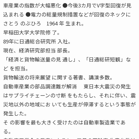
車産業の指数が大幅悪化 ●今後3カ月でV字型回復が見
込まれる ●電力の総量規制措置などが回復のネックに
さとう のぶひろ 1964 年 生まれ。
早稲田大学大学院修 了。
89年に日通総合研究所 入社。
現在、経済研究部担当 部長。
「経済と貨物輸送量の見 通し」、「日通総研短観」な
ど を担当。
貨物輸送の将来展望 に関する著書、講演多数。
自動車産業の部品調達難が解消 東日本大震災の発生
はサプライチェーンの寸断 をもたらし、それに伴い、震
災地以外の地域にお いても生産が停滞するという事態が
発生した。
そ の影響を最も大きく受けたのは自動車製造業であ
る。