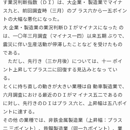
す業況判断指数（ＤＩ）は、大企業・ 製造業でマイナ
ス九と、前回調査時（三月）のプ ラス六から一五ポイン
トの大幅な悪化になった。
大 企業・製造業の業況判断ＤＩがマイナスになった の
は、一〇年三月調査（マイナス一四）以来五期 ぶりで、
震災に伴い生産活動が停滞したことなど を受けたもの
である。
ただし、先行き（三か月後）については、十一 ポイ
ント上昇してプラス二に回復する見込みとなっ てい
る。
とくに持ち直しの動きが大きい業種は自 動車製造業で、
六月調査における最近のＤＩがマ イナス五二であるの
に対し、先行きのＤＩはプラ ス六と、上昇幅は五八ポイ
ントに達する。
その他 の業種では、非鉄金属製造業（上昇幅：プラス
二 三ポイント）、鉄鋼製造業（同一九ポイント）、業