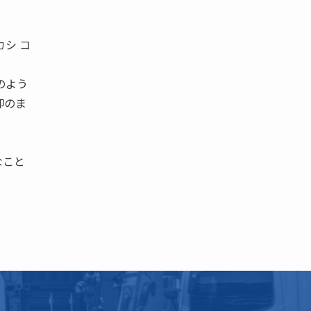
カシ コ
のよう
仰のま
なこと