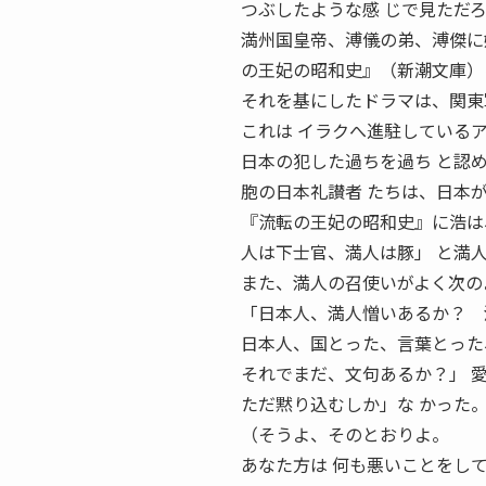
つぶしたような感 じで見ただ
満州国皇帝、溥儀の弟、溥傑に嫁
の王妃の昭和史』（新潮文庫）
それを基にしたドラマは、関東
これは イラクへ進駐している
日本の犯した過ちを過ち と認
胞の日本礼讃者 たちは、日本
『流転の王妃の昭和史』に浩は
人は下士官、満人は豚」 と満
また、満人の召使いがよく次の
「日本人、満人憎いあるか？ 
日本人、国とった、言葉とった
それでまだ、文句あるか？」 
ただ黙り込むしか」な かった
（そうよ、そのとおりよ。
あなた方は 何も悪いことをし