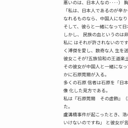
悪いのは、日本人なの‥‥） 
「私は、日本人であるのが辛か
なれるものなら、中国人になり
そして、彼らと一緒になって日
しかし、 民族の血というのは
私に はそれが許されないので
く溥傑を愛し、数奇な人 生を
彼女こそが?五族協和の王道楽
その彼女が中国人と一緒になっ
かに石原莞爾が入る。
多くの石原 信者は石原を「日
像 化した見方である。
私は『石原莞爾 その虚飾』（
た。
盧溝橋事件が起こったとき、浩
いけないのですね」 と彼女が