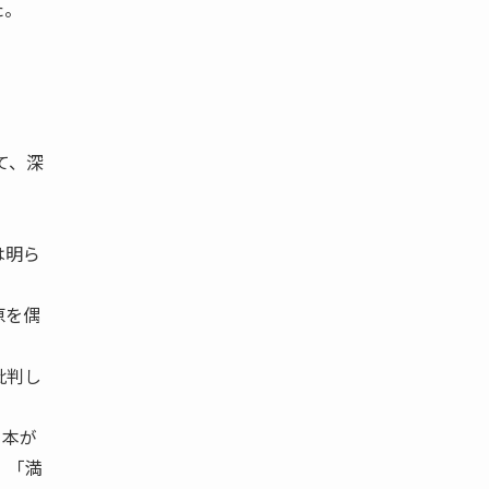
た。
て、深
は明ら
原を偶
批判し
日本が
 「満