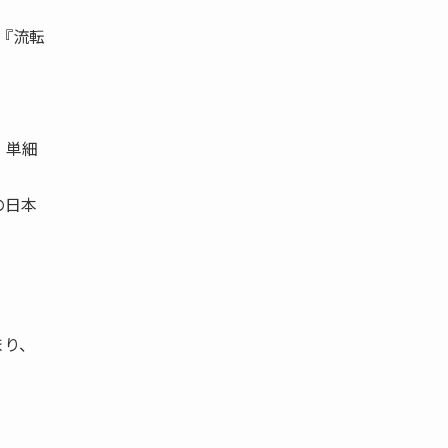
 『流転
、単細
の日本
まり、