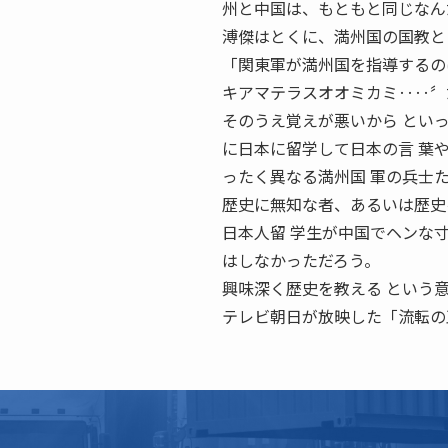
州と中国は、もともと同じなん
溥傑はとくに、満州国の国教と
「関東軍が満州国を指導するのは
キアマテラスオオミカミ‥‥〞
そのうえ覚えが悪いから とい
に日本に留学して日本の言 葉
ったく異なる満州国 軍の兵士
歴史に無知な者、あるいは歴史
日本人留 学生が中国でヘンな
はしなかっただろう。
興味深く歴史を教える という
テレビ朝日が放映した「流転の