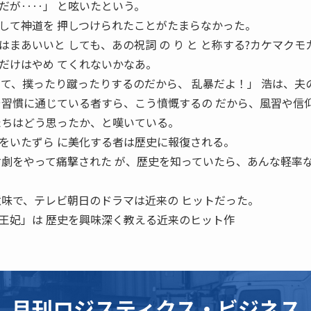
だが‥‥」 と呟いたという。
して神道を 押しつけられたことがたまらなかった。
まあいいと しても、あの祝詞 の り と と称する?カケマクモ
だけはやめ てくれないかなあ。
って、撲ったり蹴ったりするのだから、 乱暴だよ！」 浩は、夫
や習慣に通じている者すら、こう憤慨するの だから、風習や信
たちはどう思ったか、と嘆いている。
をいたずら に美化する者は歴史に報復される。
寸劇をやって痛撃された が、歴史を知っていたら、あんな軽率
意味で、テレビ朝日のドラマは近来の ヒットだった。
王妃」は 歴史を興味深く教える近来のヒット作
月刊ロジスティクス・ビジネス