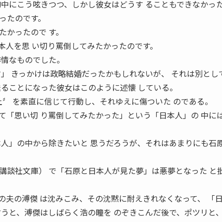
胸中にこう呟きつつ、しかし彼女はどうす ることもできなかっ
ったのです。
たかったので す。
本人を思 い切り罵倒してみたかったのです。
非情なものでした。
す」 きっかけは政略結婚だったかもしれないが、 それは別とし
送ることになった彼女はこのように述懐 している。
土〞 を素直に信じて行動し、それゆえに傷ついた のである。
て「思い切 り罵倒してみたかった」という「日本人」の 中に
本人」の中から除きたいと 思うだろうが、それはあまりにも石
講談社文庫） で「石原と日本人が見た夢」は悪夢となった と
の夫の溥傑 は沈みこみ、その沈黙に耐えきれなくなって、 「
言うと、溥傑はしばらく浩の瞳を のぞきこんだ後で、ポツリと、