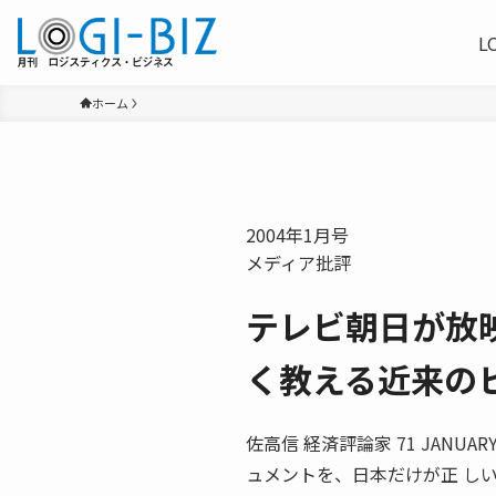
L
ホーム
2004年1月号
メディア批評
テレビ朝日が放
く教える近来の
佐高信 経済評論家 71 JANU
ュメントを、日本だけが正 し