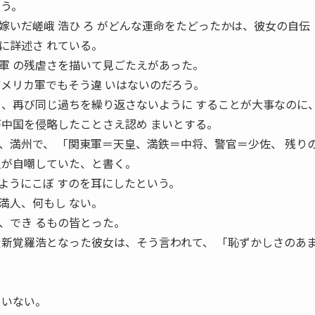
ろう。
いだ嵯峨 浩ひ ろ がどんな運命をたどったかは、彼女の自伝
に詳述さ れている。
軍 の残虐さを描いて見ごたえがあった。
アメリカ軍でもそう違 いはないのだろう。
め、再び同じ過ちを繰り返さないように することが大事なのに
が中国を侵略したことさえ認め まいとする。
、満州で、 「関東軍＝天皇、満鉄＝中将、警官＝少佐、 残り
人が自嘲していた、と書く。
ようにこぼ すのを耳にしたという。
満人、何もし ない。
、でき るもの皆とった。
愛新覚羅浩となった彼女は、そう言われて、 「恥ずかしさのあ
。
ていない。