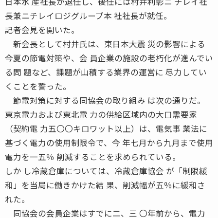
日本水 産社長が退任し、後任には村井利彰ニ チレイ社
長兼ニチレイロジグループ本 社社長が就任。
記者会見を開いた。
新会長として村井氏は、東日本大震 災の影響による
今夏の節電対策や、会 員企業の施設の老朽化が進んでい
る問 題など、課題が山積する業界の運営に 尽力してい
くことを誓った。
節電対策に対する同協会の取り組み は次の通りだ。
東京電力および東北電 力の供給区域内の大口需要家
（契約電 力五〇〇キロワット以上）は、電気事 業法に
基づく電力の使用制限令で、今 年七月から九月まで使用
電力を一五％ 削減することを求められている。
しか し冷蔵倉庫については、冷蔵倉庫協会 が「制限緩
和」を当局に働きかけた結 果、削減幅が五％に緩和さ
れた。
同協会の会員企業はすでに二、三 〇年前から、電力