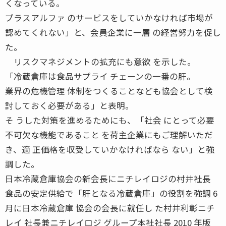
くなっている。
プラスアルファ のサービスをしていかなければ市場が
認めてくれない」と、会員企業に一層 の経営努力を促し
た。
リスクマネジメントの拡充にも意欲 を示した。
「冷蔵倉庫は食品サプライ チェーンの一番の肝。
業界の危機管理 体制をつくることなども協会として検
討しておく必要がある」と表明。
そ うした対策を進めるためにも、「社会 にとって必要
不可欠な機能であること を荷主企業にもご理解いただ
き、適 正価格を収受していかなければなら ない」と強
調した。
日本冷蔵倉庫協会の新会長にニチレイロジの村井社長
食品の安定供給で「肝となる冷蔵倉庫」の役割を強調 6
月に日本冷蔵倉庫 協会の会長に就任し た村井利彰ニチ
レイ 社長兼ニチレイロジ グループ本社社長 2010 年版