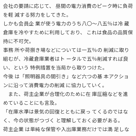
会社の要請に応じて、 昼間の電力消費のピーク時に負荷
を軽 減する努力をしてきた。
しかも会員企 業が使う電力のうち八〇〜八五％は冷 蔵
倉庫を冷やすために利用しており、 これは食品の品質保
持に不可欠。
事務 所や荷捌き場などについては一五％の 削減に取り
組むが、冷蔵倉庫業者はト ータルで五％削減すれば良
い、という 特例措置を当局から取りつけた。
今後 は「照明器具の間引き」など六つの基 本アクショ
ンに沿って消費電力の削減 に協力していく。
また、荷主企業が合理化のために在 庫圧縮などを進
めていることにも言及。
「在庫水準は景気の回復とともに戻っ てくるのではな
く、今の状態がつづく と理解しておく必要がある。
荷主企業 は単純な保管や入出庫業務だけでは満 足しな