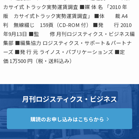
カサイ式 トラック実勢運賃調査 ■媒 体 名 「2010 年
版 カサイ式トラック実勢運賃調査」 ■体 裁 A4
判 無線綴じ 159頁（CD-ROM 付） ■発 行 2010
年9月13日 ■監 修 月刊ロジスティクス・ビジネス編
集部 ■編集協力 ロジスティクス・サポート＆パートナ
ーズ ■発 行 元 ライノス・パブリケーションズ ■定
価 1万500 円（税・送料込み）
月刊ロジスティクス・ビジネス
購読のお申し込みはこちらから