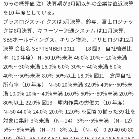
のみの概算値 注）決算期が3月期以外の企業は直近決算
を10 年度としている。
プラスロジスティ クスは5月決算、鈴与、富士ロジテッ
クは8月決算、キユーソー流通システム は11月決算、
SBSホールディングス、キリン物流、アサヒロジは12月
決算 会社名 SEPTEMBER 2011 18 図9 自社輸送比
率（10 年度） N=50 10％未満 46.0％ 10%〜20％未満
20%〜30％未満 16.0％ 6.0％ 30%〜40％未満 6.0％
40％〜50％未満 8.0％ 50%以上 18.0％ 図11 倉庫自社
所有率（10 年度） N=50 20％未満 32.0％ 40%〜60％未
満 10.0％ 20%〜40％未満 16.0％ 60％〜80％未満 20.0％
80%以上 22.0％ 図13 庫内作業の労働力（10 年度）
N=50 44.0％ 24.0％ 20.0％ 12.0％ ※回答の揃った39 社を
対象に集計 3％未満 （N＝14） 3％〜5％未満 （N＝12）
5％〜8％未満 （N＝7） 8％以上 （N＝6） 0 20 40 60 80
100 （％） 35.7 33.3 57.1 66.7 16.7 16.7 14.3 28.6 8.3 25.0