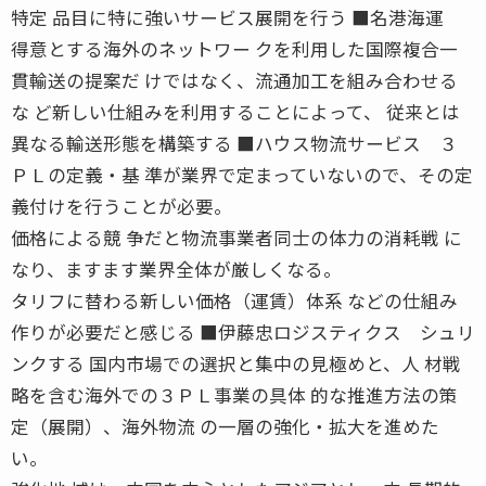
特定 品目に特に強いサービス展開を行う ■名港海運
得意とする海外のネットワー クを利用した国際複合一
貫輸送の提案だ けではなく、流通加工を組み合わせる
な ど新しい仕組みを利用することによって、 従来とは
異なる輸送形態を構築する ■ハウス物流サービス ３
ＰＬの定義・基 準が業界で定まっていないので、その定
義付けを行うことが必要。
価格による競 争だと物流事業者同士の体力の消耗戦 に
なり、ますます業界全体が厳しくなる。
タリフに替わる新しい価格（運賃）体系 などの仕組み
作りが必要だと感じる ■伊藤忠ロジスティクス シュリ
ンクする 国内市場での選択と集中の見極めと、人 材戦
略を含む海外での３ＰＬ事業の具体 的な推進方法の策
定（展開）、海外物流 の一層の強化・拡大を進めた
い。