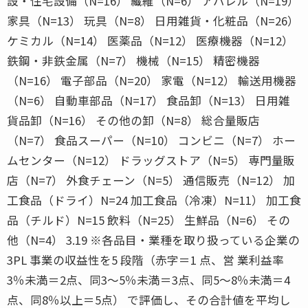
設・住宅設備（N=16） 繊維（N=6） アパレル（N=19）
家具（N=13） 玩具（N=8） 日用雑貨・化粧品（N=26）
ケミカル（N=14） 医薬品（N=12） 医療機器（N=12）
鉄鋼・非鉄金属（N=7） 機械（N=15） 精密機器
（N=16） 電子部品（N=20） 家電（N=12） 輸送用機器
（N=6） 自動車部品（N=17） 食品卸（N=13） 日用雑
貨品卸（N=16） その他の卸（N=8） 総合量販店
（N=7） 食品スーパー（N=10） コンビニ（N=7） ホー
ムセンター（N=12） ドラッグストア（N=5） 専門量販
店（N=7） 外食チェーン（N=5） 通信販売（N=12） 加
工食品（ドライ）N=24 加工食品（冷凍）N=11） 加工食
品（チルド）N=15 飲料（N=25） 生鮮品（N=6） その
他（N=4） 3.19 ※各品目・業種を取り扱っている企業の
3PL 事業の収益性を5 段階（赤字＝1 点、営 業利益率
3％未満＝2点、同3〜5％未満＝3点、同5〜8％未満＝4
点、同8％以上＝5点） で評価し、その合計値を平均し