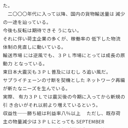
た。
二〇〇〇年代に入って以降、国内の貨物輸送量は 減少
の一途を辿っている。
今後も反転は期待できそ うにない。
それに伴い荷主企業の多くが、稼働率の 低下した物流
体制の見直しに動いている。
輸送市場 には逆風でも、３ＰＬ市場にとっては成長の原
動力 となっている。
東日本大震災も３ＰＬ普及にはむし ろ追い風だ。
サプライチェーンの寸断を契機とした ネットワーク再編
が新たなニーズを生んでいる。
実際、 有力３ＰＬでは震災後の今期に入ってから新規の
引 き合いがそれ以前より増えているという。
収益性──勝ち組は利益率八％以上 ただし、既存荷
主の物量減少は３ＰＬにとっても SEPTEMBER