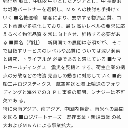
強化地 域は、中国を中心としたアジアとし、中 長期的
な戦略パートナーを選択し、Ｍ＆ Ａの検討も手掛けて
いく ■名糖運輸 顧客により、要求する物流品 質、コ
スト意識が多様化しており、最も 高いレベルの要求に応
えるべく物流品質 を常に向上させ、維持する必要があ
る ■匿名（商社） 新興国での展開は必須だが、 そこ
で目指すサービスのレベルや品質に ついては深い洞察
と研究、トライアルが 必要であると感じている ■ヤマ
トホールディングス 震災を契機と する、荷主企業の拠
点の分散などの物流 見直しの動きに対応していく ■商
船三井ロジスティクス 航空輸送と海 上輸送のフォワー
ディングと海外での３ ＰＬ事業の展開、シナジーは不可
欠であ る。
特に東南アジア、南アジア、中国内 陸部、南米への展開
を図る ■ロジパートナーズ 既存事業・新規事業 の拡
大およびＭ＆Ａによる事業拡大。