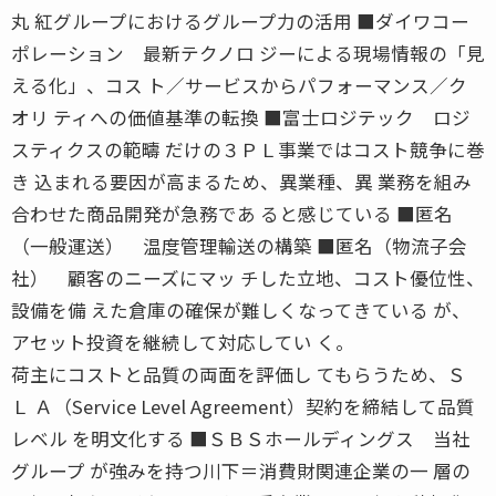
丸 紅グループにおけるグループ力の活用 ■ダイワコー
ポレーション 最新テクノロ ジーによる現場情報の「見
える化」、コス ト／サービスからパフォーマンス／ク
オリ ティへの価値基準の転換 ■富士ロジテック ロジ
スティクスの範疇 だけの３ＰＬ事業ではコスト競争に巻
き 込まれる要因が高まるため、異業種、異 業務を組み
合わせた商品開発が急務であ ると感じている ■匿名
（一般運送） 温度管理輸送の構築 ■匿名（物流子会
社） 顧客のニーズにマッ チした立地、コスト優位性、
設備を備 えた倉庫の確保が難しくなってきている が、
アセット投資を継続して対応してい く。
荷主にコストと品質の両面を評価し てもらうため、Ｓ
Ｌ Ａ（Service Level Agreement）契約を締結して品質
レベル を明文化する ■ＳＢＳホールディングス 当社
グループ が強みを持つ川下＝消費財関連企業の一 層の