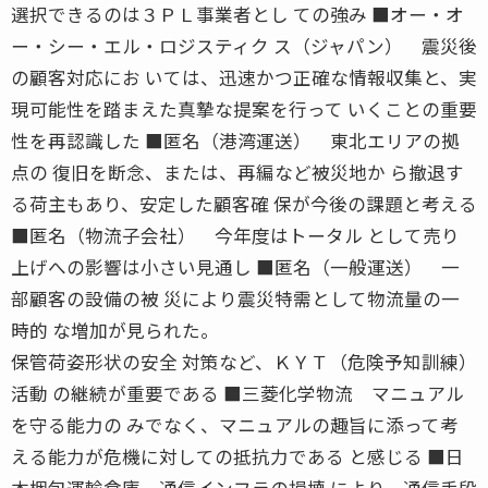
選択できるのは３ＰＬ事業者とし ての強み ■オー・オ
ー・シー・エル・ロジスティク ス（ジャパン） 震災後
の顧客対応にお いては、迅速かつ正確な情報収集と、実
現可能性を踏まえた真摯な提案を行って いくことの重要
性を再認識した ■匿名（港湾運送） 東北エリアの拠
点の 復旧を断念、または、再編など被災地か ら撤退す
る荷主もあり、安定した顧客確 保が今後の課題と考える
■匿名（物流子会社） 今年度はトータル として売り
上げへの影響は小さい見通し ■匿名（一般運送） 一
部顧客の設備の被 災により震災特需として物流量の一
時的 な増加が見られた。
保管荷姿形状の安全 対策など、ＫＹＴ（危険予知訓練）
活動 の継続が重要である ■三菱化学物流 マニュアル
を守る能力の みでなく、マニュアルの趣旨に添って考
える能力が危機に対しての抵抗力である と感じる ■日
本梱包運輸倉庫 通信インフラの損壊 により、通信手段