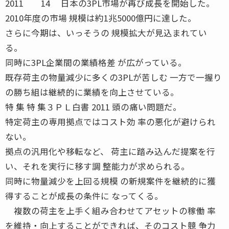
2011 14 日本の3PL市場が再び成長を開始した。
2010年度の市場 規模は約1兆5000億円に達した。
さらに今期は、いっそうの 規模拡大が見込まれてい
る。
同時に3PL企業間の業績格差 が広がっている。
既存荷主の物量減少に多くの3PLが苦しむ 一方で一握り
の勝ち組は継続的に業績を向上させている。
特 集 特 集３ＰＬ白書 2011 頭の痛い問題だ。
特定荷主の専用拠点ではコスト効 率の悪化が避けられ
ない。
拠点の汎用化や移転など、 荷主に踏み込んだ提案を行
い、それを実行に移す調 整能力が求められる。
同時に物量減少を上回る規模 の新規案件を継続的に獲
得することが成長の条件に なってくる。
複数の荷主を上手く組み合わせてアセットの稼働 率
を維持・向上することができれば、そのコスト競 争力