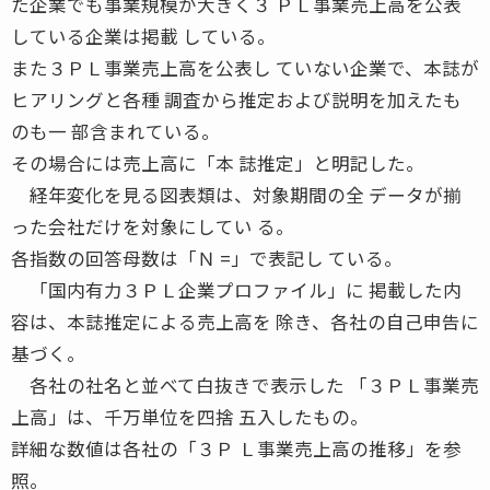
た企業でも事業規模が大きく３ ＰＬ事業売上高を公表
している企業は掲載 している。
また３ＰＬ事業売上高を公表し ていない企業で、本誌が
ヒアリングと各種 調査から推定および説明を加えたも
のも一 部含まれている。
その場合には売上高に「本 誌推定」と明記した。
経年変化を見る図表類は、対象期間の全 データが揃
った会社だけを対象にしてい る。
各指数の回答母数は「Ｎ =」で表記し ている。
「国内有力３ＰＬ企業プロファイル」に 掲載した内
容は、本誌推定による売上高を 除き、各社の自己申告に
基づく。
各社の社名と並べて白抜きで表示した 「３ＰＬ事業売
上高」は、千万単位を四捨 五入したもの。
詳細な数値は各社の「３Ｐ Ｌ事業売上高の推移」を参
照。