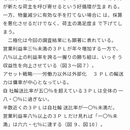
が新たな荷主を呼び寄せるという好循環が生ま れる。
一方、物量減少に有効な手を打てない場合に は、採算
を悪化させるだけでなく、荷主の満足度ま で下げてし
まう。
二極化は今回の調査結果にも顕著に表れている。
営業利益率三％未満の３ＰＬが年々増加する一方で、
八％以上の利益率を誇る一握りの勝ち組は、いっそ う
収益性を向上させている（図３〜図７）。
アセット戦略──労働力以外は外部化 ３ ＰＬの輸送
力は傭車が中心となっている。
自 社輸送比率が五〇％を超えている３ＰＬは全体の 一
八・〇％に過ぎない。
半数近くの３ＰＬは自社輸 送比率が一〇％未満だ。
営業利益率八％以上の３Ｐ Ｌだけ見れば「一〇％未
満」は六六・七％に達する（図 ９、図 10 ）。