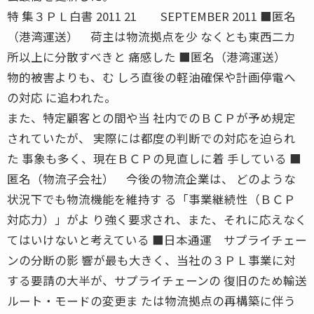
特 集３ＰＬ白書 2011 21 SEPTEMBER 2011 ■匿名
（港湾運送） 荷主は物流拠点を少 なくとも東西二カ
所以上に分散すべきと 痛感した ■匿名（港湾運送）
物的被害よりも、む しろ直後の軽油確保や計画停電へ
の対応 に追われた。
また、特定顧客との間や当 社内でのＢＣＰが予め規定
されていたが、 実際には都度の判断での対応を迫られ
た 事象も多く、現在ＢＣＰの見直しに着 手している ■
匿名（物流子会社） 今後の物流企業は、 どのような
状況下でも物流機能を維持す る「事業継続性（ＢＣＰ
対応力）」がよ り強く要求され、また、それに応えなく
てはいけないと考えている ■日本通運 サプライチェー
ンの分断の影 響が最も大きく、当社の３ＰＬ事業に対
する要請の大半が、サプライチェーンの 復旧のため輸送
ルート・モードの変更ま たは物流拠点の再構築に伴う