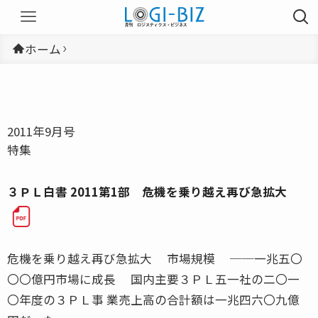
ホーム
2011年9月号
特集
３ＰＬ白書 2011第1部 危機を乗り越え再び急拡大
危機を乗り越え再び急拡大 市場規模 ──一兆五〇
〇〇億円市場に成長 国内主要３ＰＬ五一社の二〇一
〇年度の３ＰＬ事 業売上高の合計額は一兆四六〇九億