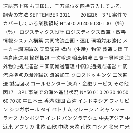
連結売上高 も同様に、千万単位を四捨五入している。
調査の方法 SEPTEMBER 2011 20 図16 3PL 案件で
カバーしている業務領域 N=50 0 20 40 60 80 100 （％）
（％） ロジスティクス設計 ロジスティクス改革・改善
情報システム構築 共同物流企画・運用 環境対応強化 メ
ーカー調達輸送 国際調達 構内（生産）物流 製造支援 工
場倉庫運用 輸送梱包 一次輸送 輸出物流 国際一貫輸送 海
外物流拠点運営 三国間輸送管理 中間流通拠点運営 中間
流通拠点の調達輸送 流通加工 クロスドッキング 二次輸
送 製品回収 コールセンター 決済・金融サービス その他
図17 3PL 事業での海外進出状況 N=50 0 10 20 30 40 50
60 70 80 中国本土 香港 韓国 台湾 インドネシア フィリピ
ン シンガポール タイ ベトナム マレーシア ミャンマー
ラオス カンボジア インド バングラデシュ 中央アジア 中
近東 アフリカ 北欧 西欧 中欧 東欧 南欧 ロシア 北米 中米