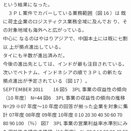
という結果になった。
３ＰＬ案件でカバーしている業務範囲（図 16 ）は 既
に荷主企業のロジスティクス業務全域に及んでお り、そ
の対象地域も海外へと広がっている。
中心に なるのはやはりアジアで、中国本土には既に七割
以 上が拠点進出している。
タイにも半数が進出済みだ。
今後の進出先としては、インドが最も注目されている。
次いでベトナム、インドネシアの順で３ＰＬの新たな
拠点進出が予定されている（図 17 ）。
SEPTEMBER 2011 16 図5 3PL 事業の収益性の傾向
（10 年度） N=44 図6 3PL 事業の収益性の傾向の推移
N=29 ※07 年度〜10 年度の回答が揃った企業を対象に集
計 07年度 08年度 09年度 10年度 0 10 20 30 40 50 60 70
80 90 100 （％） 図7 3PL 事業の営業利益率水準別にみ