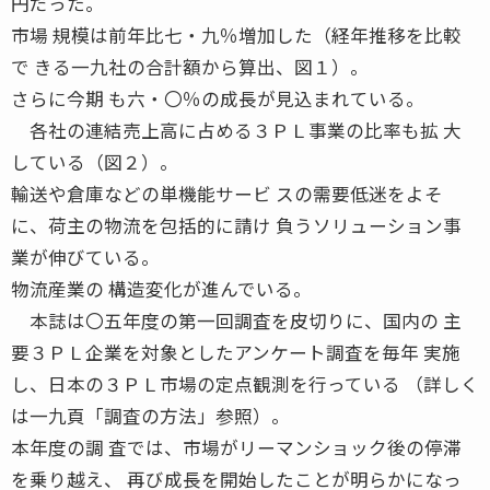
円だった。
市場 規模は前年比七・九％増加した（経年推移を比較
で きる一九社の合計額から算出、図１）。
さらに今期 も六・〇％の成長が見込まれている。
各社の連結売上高に占める３ＰＬ事業の比率も拡 大
している（図２）。
輸送や倉庫などの単機能サービ スの需要低迷をよそ
に、荷主の物流を包括的に請け 負うソリューション事
業が伸びている。
物流産業の 構造変化が進んでいる。
本誌は〇五年度の第一回調査を皮切りに、国内の 主
要３ＰＬ企業を対象としたアンケート調査を毎年 実施
し、日本の３ＰＬ市場の定点観測を行っている （詳しく
は一九頁「調査の方法」参照）。
本年度の調 査では、市場がリーマンショック後の停滞
を乗り越え、 再び成長を開始したことが明らかになっ