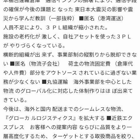
の確保が今後の課題と なった 東日本大震災の影響や震
災から学んだ教訓（一部抜粋） ■匿名（港湾運送）
人員不足により、３ ＰＬ組織が縮小された。
施設の老朽化が 激しく、自社アセットを使った３ＰＬ
が やりづらくなっている。
横断的組織が出 来ず、事業部制の縦割りから脱却できな
い ■匿名（物流子会社） 荷主の物流固定費 （倉庫代
や人件費）部分をアウトソース されているに過ぎない業
務が少なくない ■丸協運輸 海外事業部を中心とした
物流 のグローバル化に対応した体制作りはほ ぼ出来て
きている。
今後は、海外と国内 配送までのシームレスな物流、
『グローカ ルロジスティクス』を拡大する ■近鉄エク
スプレス お客様への提案内容 ならびに品質をより一
層高度化するため、 ターゲットとする取扱商品を絞り、