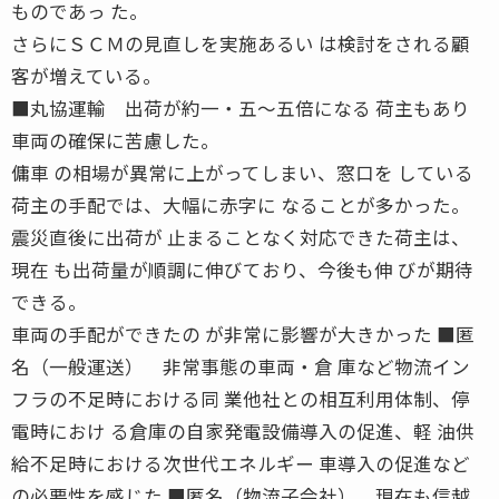
ものであっ た。
さらにＳＣＭの見直しを実施あるい は検討をされる顧
客が増えている。
■丸協運輸 出荷が約一・五〜五倍になる 荷主もあり
車両の確保に苦慮した。
傭車 の相場が異常に上がってしまい、窓口を している
荷主の手配では、大幅に赤字に なることが多かった。
震災直後に出荷が 止まることなく対応できた荷主は、
現在 も出荷量が順調に伸びており、今後も伸 びが期待
できる。
車両の手配ができたの が非常に影響が大きかった ■匿
名（一般運送） 非常事態の車両・倉 庫など物流イン
フラの不足時における同 業他社との相互利用体制、停
電時におけ る倉庫の自家発電設備導入の促進、軽 油供
給不足時における次世代エネルギー 車導入の促進など
の必要性を感じた ■匿名（物流子会社） 現在も信越