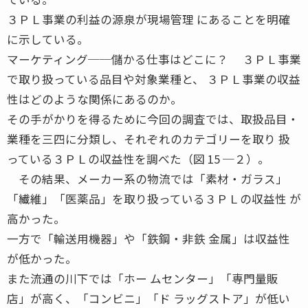
３ＰＬ事業の利益の源泉が現場管理 にあることを明確
に示している。
マーケティング──儲かる仕事はどこに？ ３ＰＬ事業
で取り扱っている品目や対象業種と、 ３ＰＬ事業の収益
性はどのような関係にあるのか。
その手がかりを得るために今回の調査では、取扱品目・
業種を三四に分類し、それぞれのカテゴリーを取り 扱
っている３ＰＬの収益性を調べた（図 15 ─２）。
その結果、メーカー系の物流では「素材・ガラス」
「繊維」「医薬品」を取り扱っている３ＰＬの収益性 が
高かった。
一方で「輸送用機器」や「鉄鋼・非鉄 金属」は収益性
が低かった。
また流通の川下では「ホー ムセンター」「専門量販
店」が高く、「コンビニ」「ド ラッグストア」が低い