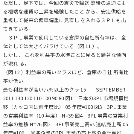
ただし、足下では、今回の震災で輸送 需給の逼迫によ
る極端な運賃の上昇を経験したこと から、安定供給を
重視して従来の傭車偏重に見直し を入れる３ＰＬも出
てきている。
３ＰＬ事業で使用している倉庫の自社所有率は、 全
体としては大きくバラけている（図 11 ）。
しかし、 これを利益率の水準ごとに見ると顕著な傾向
が現れ る。
（図 12 ）利益率の高いクラスほど、倉庫の自社 所有比
率が低い。
最も利益率が高い八％以上のクラ 15 SEPTEMBER
2011 130 120 110 100 90 80 図1 日本の3PL 市場規模推
移（カッコ内は前年度比） 05 年度=100 図3 3PL 事業
の営業利益率（10 年度） N=39 図4 3PL 事業の営業利
益率の推移 N=26 図2 3PL事業売上高vs 連結売上高 05
年度=100 ※各企業の3PL 事業の売上高の合計額推