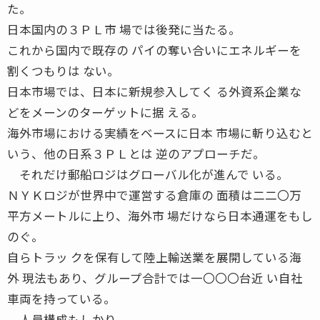
た。
日本国内の３ＰＬ市 場では後発に当たる。
これから国内で既存の パイの奪い合いにエネルギーを
割くつもりは ない。
日本市場では、日本に新規参入してく る外資系企業な
どをメーンのターゲットに据 える。
海外市場における実績をベースに日本 市場に斬り込むと
いう、他の日系３ＰＬとは 逆のアプローチだ。
それだけ郵船ロジはグローバル化が進んで いる。
ＮＹＫロジが世界中で運営する倉庫の 面積は二二〇万
平方メートルに上り、海外市 場だけなら日本通運をもし
のぐ。
自らトラッ クを保有して陸上輸送業を展開している海
外 現法もあり、グループ合計では一〇〇〇台近 い自社
車両を持っている。
人員構成もしかり。