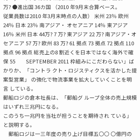
万? ●進出国 36カ国 （2010 年9月末合算ベース。
従業員数は2010 年3月末時点の人数） 米州 23％ 欧州
24％ 日本 23％ 南アジア・ オセアニア 14％ 東アジア
16％ 米州 日本 44万? 7 万? 東アジア 22 万? 南アジア・オ
セアニア 57 万? 欧州 83 万? 61 拠点 73 拠点 72 拠点 110
拠点 96 拠点 総売上の8 割近くを日本ではなく海外で確
保 55 SEPTEMBER 2011 枠組みにこだわらない」ば
かりか、「コントラ クト・ロジスティクスを活かした提
案型営業」 の強化で物流事業を拡大していくことを明
言 している。
郵船ロジの倉本社長は、「郵船グ ループ全体の売上規模
はいずれ三兆円になる。
このうち一兆円を当社が担うことを期待され ている」
と説明する。
郵船ロジは一三年度の売り上げ目標五〇〇 〇億円の