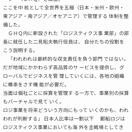
ここを中 核として全世界を五極（日本・米州・欧州・
東アジア・南アジア／オセアニア）で管理する 体制を整
備した。
ＧＨＱ内に新設された「ロジスティクス事 業部」の部
長に就任した二見昭夫執行役員は、 自分たちの役割を
こう説明する。
「われわれは最終的な収支責任を負う部門 ではない。
だが地域にかかわらず高品質のサ ービスを提供し、グ
ローバルでビジネスを管 理していくには、各地の組織
に横串をさす機 能が必要だ。
当面は個社ごとに採算を管理す る一方で、事業別の採算
もバーチャルで見て いく。
ロジ事業を将来どういう方向にもって いくのかも、われ
われが判断する」 日本人比率は一割以下 郵船ロジは
ロジスティクス事業においても海 外を主戦場としてき