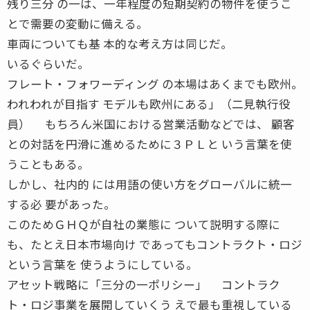
残り三分 の一は、一年程度の短期契約の物件を使うこ
とで需要の変動に備える。
車両についても基 本的な考え方は同じだ。
いるぐらいだ。
フレート・フォワーディング の本場はあくまでも欧州。
われわれが目指す モデルも欧州にある」（二見執行役
員） もちろん米国における営業活動などでは、 顧客
との対話を円滑に進めるために３ＰＬと いう言葉を使
うこともある。
しかし、社内的 には用語の使い方をグローバルに統一
する必 要があった。
このためＧＨＱが自社の業態に ついて説明する際に
も、たとえ日本市場向け であってもコントラクト・ロジ
という言葉を 使うようにしている。
アセット戦略に「三分の一ポリシー」 コントラク
ト・ロジ事業を展開していくう えで最も重視している