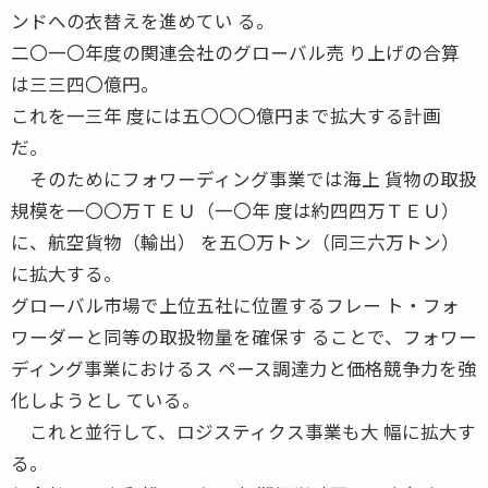
ンドへの衣替えを進めてい る。
二〇一〇年度の関連会社のグローバル売 り上げの合算
は三三四〇億円。
これを一三年 度には五〇〇〇億円まで拡大する計画
だ。
そのためにフォワーディング事業では海上 貨物の取扱
規模を一〇〇万ＴＥＵ（一〇年 度は約四四万ＴＥＵ）
に、航空貨物（輸出） を五〇万トン（同三六万トン）
に拡大する。
グローバル市場で上位五社に位置するフレー ト・フォ
ワーダーと同等の取扱物量を確保す ることで、フォワー
ディング事業におけるス ペース調達力と価格競争力を強
化しようとし ている。
これと並行して、ロジスティクス事業も大 幅に拡大す
る。