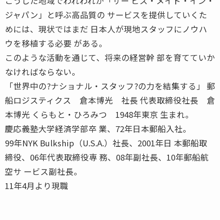
こうした地域でわれわれが「サー ビス・メイド・イン・
ジャパン」と呼ぶ高品質の サービスを提供していくた
めには、現状ではまだ 日本人が現地スタッフにノウハ
ウを移植する必要 がある。
このような活動を通じて、将来の経営幹 部を育てていか
なければならない。
「世界中の?ナショナル・スタッフ?の力を結集する」 郵
船ロジスティクス 倉本博光 社長 代表取締役社長 倉
本博光 くらもと・ひろみつ 1948年東京 生まれ。
慶応義塾大学経済学部卒 業、72年日本郵船入社。
99年NYK Bulkship（U.S.A.）社長、2001年日 本郵船取
締役、06年代表取締役専 務、08年副社長、10年郵船航
空サ ービス副社長。
11年4月より現職