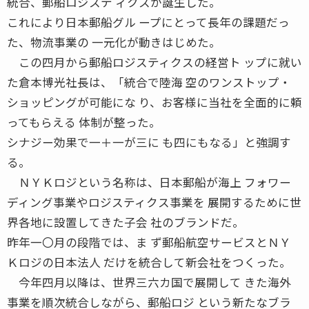
統合、郵船ロジステ ィクスが誕生した。
これにより日本郵船グル ープにとって長年の課題だっ
た、物流事業の 一元化が動きはじめた。
この四月から郵船ロジスティクスの経営ト ップに就い
た倉本博光社長は、「統合で陸海 空のワンストップ・
ショッピングが可能にな り、お客様に当社を全面的に頼
ってもらえる 体制が整った。
シナジー効果で一＋一が三に も四にもなる」と強調す
る。
ＮＹＫロジという名称は、日本郵船が海上 フォワー
ディング事業やロジスティクス事業を 展開するために世
界各地に設置してきた子会 社のブランドだ。
昨年一〇月の段階では、ま ず郵船航空サービスとＮＹ
Ｋロジの日本法人 だけを統合して新会社をつくった。
今年四月以降は、世界三六カ国で展開して きた海外
事業を順次統合しながら、郵船ロジ という新たなブラ