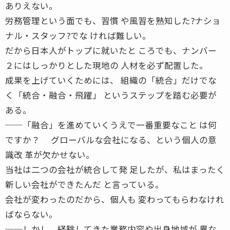
ありえない。
労務管理という面でも、習慣 や風習を熟知した?ナショ
ナル・スタッフ?でな ければ難しい。
だから日本人がトップに就いたと ころでも、ナンバー
２にはしっかりとした現地の 人材を必ず配置した。
成果を上げていくためには、 組織の「統合」だけでな
く「統合・融合・飛躍」 というステップを踏む必要が
ある。
──「融合」を進めていくうえで一番重要なこと は何
ですか？ グローバルな会社になる、という個人の意
識改 革が欠かせない。
当社は二つの会社が統合して発 足したが、私はまったく
新しい会社ができたんだ と言っている。
会社が変わったのだから、個人も 変わってもらわなけれ
ばならない。
──しかし、経験してきた業務内容や出身地域が 異な