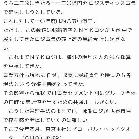
うち二三％に当たる一一三〇億円を ロジスティクス事業
で確保しようとしている。
これに対して一〇年度は約八五〇億円。
ただ し、この数値は郵船航空とＮＹＫロジが世界 中で
展開してきたロジ事業の売上高の単純合 計に過ぎな
い。
これまでＮＹＫロジは、海外の現地法人の 独立採算
を重視してきた。
事業方針も現地に 任せ、収支に最終責任を持つのも各
現法とい う分権主義をとってきた。
その影響から現状 では事業セグメント別にグループ全体
の正確な 集計値を出すための共通ルールがない。
こうした管理手法のままでは、郵船ロジが 世界市場
で存在感を発揮していくのは難しい。
そこで今年四月、東京本社にグローバル・ヘ ッドクオ
ーター（ＧＨＱ）を設置。