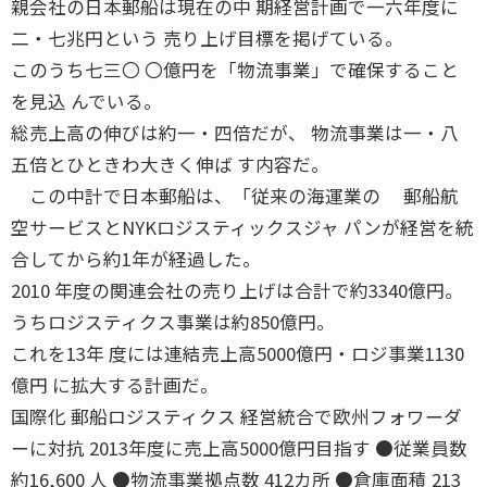
親会社の日本郵船は現在の中 期経営計画で一六年度に
二・七兆円という 売り上げ目標を掲げている。
このうち七三〇 〇億円を「物流事業」で確保すること
を見込 んでいる。
総売上高の伸びは約一・四倍だが、 物流事業は一・八
五倍とひときわ大きく伸ば す内容だ。
この中計で日本郵船は、「従来の海運業の 郵船航
空サービスとNYKロジスティックスジャ パンが経営を統
合してから約1年が経過した。
2010 年度の関連会社の売り上げは合計で約3340億円。
うちロジスティクス事業は約850億円。
これを13年 度には連結売上高5000億円・ロジ事業1130
億円 に拡大する計画だ。
国際化 郵船ロジスティクス 経営統合で欧州フォワーダ
ーに対抗 2013年度に売上高5000億円目指す ●従業員数
約16,600 人 ●物流事業拠点数 412カ所 ●倉庫面積 213