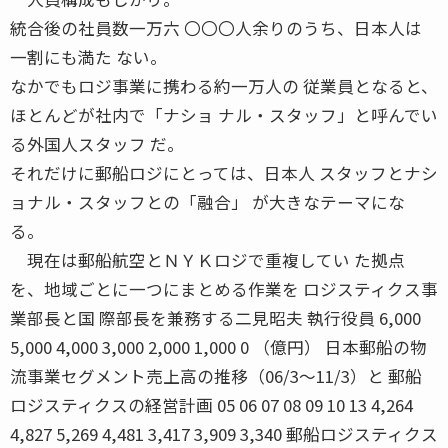
統合後の社員数一万六 〇〇〇人余りのうち、日本人は
一割にも満た ない。
なかでもロジ事業に携わる約一万人の 従業員となると、
ほとんどが社内で「ナショ ナル・スタッフ」と呼んでい
る外国人スタッフ だ。
それだけに郵船ロジにとっては、日本人 スタッフとナシ
ョナル・スタッフとの「融合」 が大きなテーマにな
る。
現在は郵船航空とＮＹＫロジで重複してい た拠点
を、地域ごとに一つにまとめる作業を ロジスティクス事
業部長と国 際部長を兼務する二見昭夫 執行役員 6,000
5,000 4,000 3,000 2,000 1,000 0 （億円） 日本郵船の物
流事業セグメント売上高の推移（06/3〜11/3）と 郵船
ロジスティクスの経営計画 05 06 07 08 09 10 13 4,264
4,827 5,269 4,481 3,417 3,909 3,340 郵船ロジスティクス