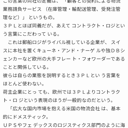
この言葉の同社の定義は、 「顧客との契約による物流
業務請負サービス （在庫管理・輸配送管理、受発注管
理など）」 というもの。
３ＰＬとほぼ同義だが、あえて コントラクト・ロジとい
う言葉にこだわって いる。
これは郵船ロジがライバル視している企業が、 スイ
スに本社を置くキューネ・アンド・ナーゲ ルや独ＤＢシ
ェンカーなど欧州の大手フレー ト・フォワーダーである
ことと関係している。
彼らは自らの業態を説明するとき３ＰＬとい う言葉を
ほとんど使わない。
荷主企業にとっ ても、欧州では３ＰＬよりコントラク
ト・ロ ジという表現のほうが一般的なのだという。
「広大な国内市場を抱える米国の物流会社 は、基本
的にドメスティック。
ＵＰＳやフェ デックスのロジスティクス部門のように海