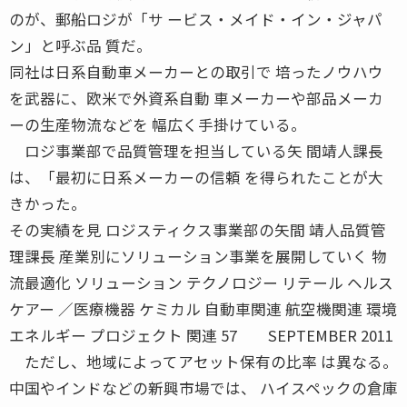
のが、郵船ロジが「サ ービス・メイド・イン・ジャパ
ン」と呼ぶ品 質だ。
同社は日系自動車メーカーとの取引で 培ったノウハウ
を武器に、欧米で外資系自動 車メーカーや部品メーカ
ーの生産物流などを 幅広く手掛けている。
ロジ事業部で品質管理を担当している矢 間靖人課長
は、「最初に日系メーカーの信頼 を得られたことが大
きかった。
その実績を見 ロジスティクス事業部の矢間 靖人品質管
理課長 産業別にソリューション事業を展開していく 物
流最適化 ソリューション テクノロジー リテール ヘルス
ケアー ／医療機器 ケミカル 自動車関連 航空機関連 環境
エネルギー プロジェクト 関連 57 SEPTEMBER 2011
ただし、地域によってアセット保有の比率 は異なる。
中国やインドなどの新興市場では、 ハイスペックの倉庫