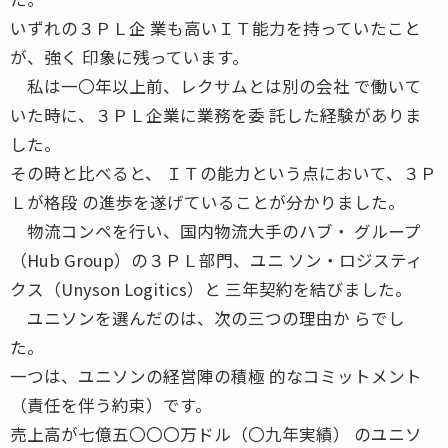
いずれの３ＰＬ企 業も高いＩＴ能力を持っていたこと
が、強く 印象に残っています。
私は一〇年以上前、レクサムとは別の会社 で働いて
いた時に、３ＰＬ企業に業務を委 託した経験がありま
した。
その時と比べると、 ＩＴの能力という点において、３Ｐ
Ｌが格段 の進歩を遂げていることが分かりました。
物流コンペを行い、国内物流大手のハブ・ グループ
（Hub Group）の３ＰＬ部門、ユニ ソン・ロジスティ
クス（Unyson Logitics）と 三年契約を結びました。
ユニソンを選んだのは、次の三つの理由か らでし
た。
一つは、ユニソンの経営陣の積極 的なコミットメント
（責任を伴う約束）です。
売上高が七億五〇〇〇万ドル（〇九年実績） のユニソ