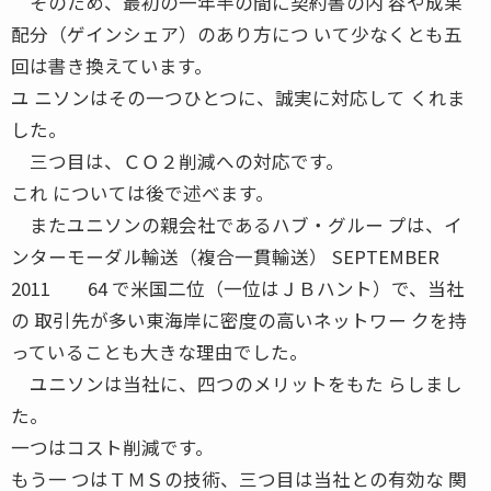
そのため、最初の一年半の間に契約書の内 容や成果
配分（ゲインシェア）のあり方につ いて少なくとも五
回は書き換えています。
ユ ニソンはその一つひとつに、誠実に対応して くれま
した。
三つ目は、ＣＯ２削減への対応です。
これ については後で述べます。
またユニソンの親会社であるハブ・グルー プは、イ
ンターモーダル輸送（複合一貫輸送） SEPTEMBER
2011 64 で米国二位（一位はＪＢハント）で、当社
の 取引先が多い東海岸に密度の高いネットワー クを持
っていることも大きな理由でした。
ユニソンは当社に、四つのメリットをもた らしまし
た。
一つはコスト削減です。
もう一 つはＴＭＳの技術、三つ目は当社との有効な 関