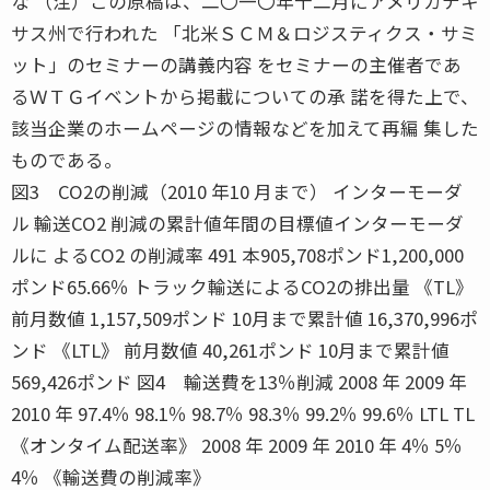
な （注）この原稿は、二〇一〇年十二月にアメリカテキ
サス州で行われた 「北米ＳＣＭ＆ロジスティクス・サミ
ット」のセミナーの講義内容 をセミナーの主催者であ
るＷＴＧイベントから掲載についての承 諾を得た上で、
該当企業のホームページの情報などを加えて再編 集した
ものである。
図3 CO2の削減（2010 年10 月まで） インターモーダ
ル 輸送CO2 削減の累計値年間の目標値インターモーダ
ルに よるCO2 の削減率 491 本905,708ポンド1,200,000
ポンド65.66％ トラック輸送によるCO2の排出量 《TL》
前月数値 1,157,509ポンド 10月まで累計値 16,370,996ポ
ンド 《LTL》 前月数値 40,261ポンド 10月まで累計値
569,426ポンド 図4 輸送費を13％削減 2008 年 2009 年
2010 年 97.4％ 98.1％ 98.7％ 98.3％ 99.2％ 99.6％ LTL TL
《オンタイム配送率》 2008 年 2009 年 2010 年 4％ 5％
4％ 《輸送費の削減率》