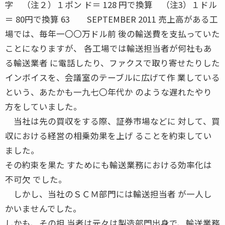
字 （注２）１ポン ド＝ 128 円で換算 （注3）１ドル
＝ 80円で換算 63 SEPTEMBER 2011 売上高がある工
場では、毎年一〇〇万ドル前 後の輸送費を支払っていた
ことになりますが、 各工場では輸送担当者が何社もあ
る輸送業者 に電話したり、ファクスで取り寄せたりした
インボイスを、会議室のテーブルに広げて作 業している
という、あたかも一九七〇年代か のような遅れたやり
方をしていました。
当社は先の買収をする際、証券市場などに 対して、買
収における経営の相乗効果を上げ ることを約束してい
ました。
その約束を果た すためにも輸送業務における効率化は
不可欠 でした。
しかし、当社のＳＣＭ部門には輸送担当者 が一人し
かいませんでした。
しかも、その担 当者は元々は製造部門出身で、輸送業務