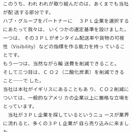
このうち、われ われが取り組んだのは、あくまでも当社
が配 送する部分です。
ハブ・グループをパートナーに ３ＰＬ企業を選択する
にあたって我々は、 いくつかの選定基準を設けました。
一つは、 その３ＰＬがオンタイム配送率や貨物の可視
性（Visibility）などの指標を作る能力を持っ ているこ
とです。
もう一つは、当然ながら輸 送費を削減できること。
そして三つ目は、Ｃ Ｏ２（二酸化炭素）を削減できる
こと──で した。
当社は本社がイギリスにあることもあ り、ＣＯ２削減に
ついては、一般的なアメリ カの企業以上に厳格な立場を
とっています。
当社が３ＰＬ企業を探しているというニュ ースが業界
に流れると、多くの３ＰＬ企業が 自ら売り込みに来まし
た。