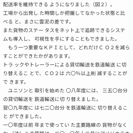
配送率を維持できる ようになりました（図２）。
工場から出発し た時間しか把握してなかった状態と比
べる と、まさに雲泥の差です。
また貨物のステー タスをネット上で追跡できるシステ
ムも導入し、 可視性を手にすることもできました。
もう一つ重要なＫＰＩとして、どれだけＣ Ｏ２を減ら
すことができたかがあります。
トラ ックやトレーラーによる貸切輸送を鉄道輸送 に切
り替えるこ とで、ＣＯ２は 六〇％以上削 減することが
で きます。
ユニソンと 取引を始めた 〇八年度には、 三五〇台分
の貸切輸送を 鉄道輸送に切 り替えました。
翌〇九年度に は七二〇台分 を鉄道輸送に 切り替えるこ
と ができました。
一〇年度は前 年まで使ってい た主要路線の 貨物がなく