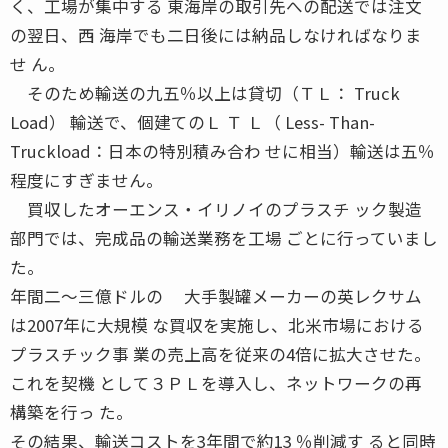
く、工場が集中する 東海岸の取引先への配送では注文
の翌日、西 海岸でも二日後には納品しなければなりま
せ ん。
そのため輸送の九五％以上は貸切（ＴＬ： Truck
Load） 輸送で、個建てのＬ Ｔ Ｌ（ Less- Than-
Truckload：日本の特別積み合わ せに相当）輸送は五％
程度にすぎません。
買収したオーエンス・イリノイのプラスチ ック製造
部門では、完成品の輸送業務を工場 ごとに行っていまし
た。
年間二〜三億ドルの 大手製罐メーカーの英レクサム
は2007年に大規模 な買収を実施し、北米市場における
プラスチック事 業の売上高を従来の4倍に拡大させた。
これを契機 として３ＰＬを導入し、ネットワークの再
構築を行っ た。
その結果、輸送コストを3年間で約13 ％削減す ると同時