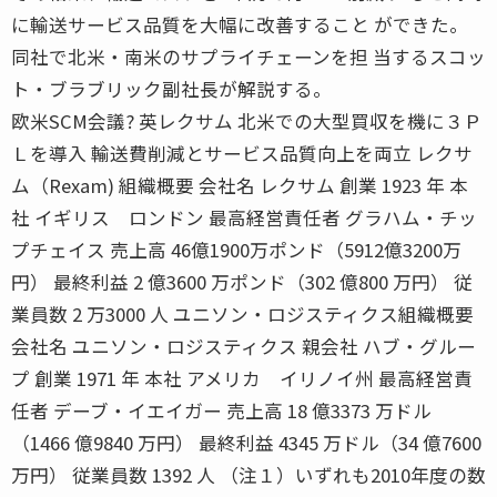
に輸送サービス品質を大幅に改善すること ができた。
同社で北米・南米のサプライチェーンを担 当するスコッ
ト・ブラブリック副社長が解説する。
欧米SCM会議? 英レクサム 北米での大型買収を機に３Ｐ
Ｌを導入 輸送費削減とサービス品質向上を両立 レクサ
ム（Rexam) 組織概要 会社名 レクサム 創業 1923 年 本
社 イギリス ロンドン 最高経営責任者 グラハム・チッ
プチェイス 売上高 46億1900万ポンド（5912億3200万
円） 最終利益 2 億3600 万ポンド（302 億800 万円） 従
業員数 2 万3000 人 ユニソン・ロジスティクス組織概要
会社名 ユニソン・ロジスティクス 親会社 ハブ・グルー
プ 創業 1971 年 本社 アメリカ イリノイ州 最高経営責
任者 デーブ・イエイガー 売上高 18 億3373 万ドル
（1466 億9840 万円） 最終利益 4345 万ドル（34 億7600
万円） 従業員数 1392 人 （注１）いずれも2010年度の数