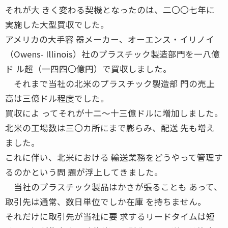
それが大 きく変わる契機となったのは、二〇〇七年に
実施した大型買収でした。
アメリカの大手容 器メーカー、オーエンス・イリノイ
（Owens- Illinois）社のプラスチック製造部門を一八億
ド ル超（一四四〇億円）で買収しました。
それまで当社の北米のプラスチック製造部 門の売上
高は三億ドル程度でした。
買収によ ってそれが十二〜十三億ドルに増加しました。
北米の工場数は三〇カ所にまで膨らみ、配送 先も増え
ました。
これに伴い、北米における 輸送業務をどうやって管理す
るのかという問 題が浮上してきました。
当社のプラスチック製品はかさが張ることも あって、
取引先は通常、数日単位でしか在庫 を持ちません。
それだけに取引先が当社に要 求するリードタイムは短