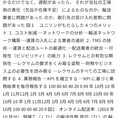
かるだけでなく、遅配があったら、 それが当社の工場
側の責任（欠品や在庫不足） によるものなのか、輸送
業者に問題があった のか、取引先の受け入れ態勢に問
題があった 図１ ユニソンがもたらした４つのメリッ
ト １. コスト削減 ─ネットワークの分析 ─輸送ネットワ
ーク構築 ─運賃の入札による業者の選択 ２. TMS の技
術 ─運賃と配送ルートの最適化 ─配送業者の統合 ─可
視性（ビジビリティ）の能力 ３. レクサムとの有効な関
係性 ─レクサムの要求をくみ取る姿勢 ─財務やビジネ
ス上の必要性を読み取る ─レクサムのすべての工場に訪
問する ４. 業務報告 ─KPI を確立する ─KPI に基づく業
務結果を毎月報告する 100 80 60 40 20 0 09 年 10月 10 年
1月 11月12月 2月 3月 4月 5月 6月 7月 8月 9月 10月 09 年
10月 10 年 1月 11月12月 2月 3月 4月 5月 6月 7月 8月 9月
10月 100 80 60 40 20 0 図2 オンタイム配送率（2010 年
10 月分） 個建て（ＬTL） の輸送件数 貸切（TL）の 輸