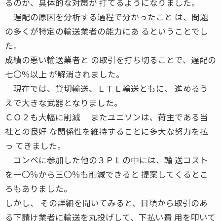
るのか、具体的な対策が 打てるようになりました。
遅配の原因を分析する過程で分かったこと は、問題
の多くが特定の輸送業者の能力にあ るということでし
た。
成績の悪い輸送業者と の取引を打ち切ることで、遅配の
七〇％以上 が解消されました。
現在では、貸切輸送、ＬＴＬ輸送ともに、 進めるう
えで大きな武器となりました。
ＣＯ２も大幅に削減 またユニソンは、荷主である当
社との良好 な関係性を維持することに多大な努力を払
っ てきました。
コンペに参加した他の３ＰＬの中には、輸 送コスト
を一〇％から三〇％も削減できると 提案してくるとこ
ろもありました。
しかし、 その詳細を聞いてみると、日頃から取引のあ
る下請け業者に輸送を丸投げして、下払い費 用を叩いて