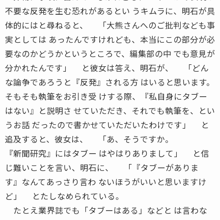
不要な反発を生む恐れがあるとい うキムラに、明石が具
体的にはと尋ねると、 「大熊さんへのご批判なども事
実としては あったんですけれども、本当にこの部分が必
要なのかどうかというところで、編集部の中 でも意見が
分かれたんです」 と彼女は答え、明石が、 「どん
な論争であろうと『反発』される方 はいると思います。
そもそも執筆をお引き受 けする際、『私自身にタブー
はない』と説明さ せていただき、それでも執筆を、とい
うお話 だったので書かせていただいたわけです」 と
追及すると、彼女は、 「あ、そうですか。
『新聞研究』にはタブー はやはりありまして」 と信
じ難いことを言い、明石に、 「『タブーがありま
す』なんてあっさり言わ ないほうがいいと思いますけ
ど」 とたしなめられている。
たとえ業界誌でも「タブーはある」などと は言わな