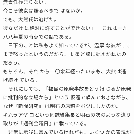
無責任極まりない。
今こそ彼女は語るべきで はないか。
でも、大熊氏は逃げた。
彼女だけ は絶対に許すことができない」 これは一九
八八年夏の時点での話である。
日下のことは私もよく知っているが、温厚 な彼がここ
まで怒ったというのだから、よほ ど腹に据えかねたの
だろう。
もちろん、それ から二〇余年経ったいまも、大熊は逃
げ続け ている。
それにしても、「福島の原発事故をどう報 じるか――原発
に批判的な立場から」という 仮題で頼んでおきながら、
なぜ『新聞研究』 は明石の原稿をボツにしたのか。
キムラアヤ コという同誌編集長と明石の次のような遣り
取りが『週刊金曜日』に載っている。
非常に示唆に富んでいるけれども、いくつ かの表現が