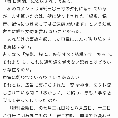
『毎 日新聞』に依頼されてである。
私のコメントは同紙三〇日付の夕刊に載っ ている
が、まず驚いたのは、壁に貼り出され た「撮影、録
音、配信につきましてはご遠慮 願います」という注意
書きに誰も文句を言わ ないことだった。
あれだけの事故を起こした東電にこんな貼 り紙をす
る資格はない。
書くなら「撮影、録 音、配信すべて結構です」だろう。
それより も、これに違和感を覚えない記者とはどうい
う存在なのか。
東電に飼われているわけでは あるまい。
それとも、広告に裏打ちされた「安 全神話」をタレ流
しされている間に「おかしい」 と疑う、最も大事な感
覚まで失ってしまった のか。
『週刊金曜日』の七月二九日号と八月五日、 十二日
合併号に明石昇二郎の「『安全神話』 崩壊でも変わら