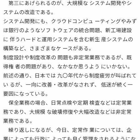
第三にあげられるのが、大規模な システム開発やシ
ステムの改造である。
システム開発にも、クラウドコンピュ ーティングやみず
ほ銀行のようなソフ トウェアの統合問題、新工場建設
に 伴うハードと運用システムを含む新生 産システムの
構築など、さまざまなケ ースがある。
制度設計や制度改革の 問題も非定常業務であるが、既
得権 者の問題があり、なかなか思うよう にいかない。
前述の通り、日本では 九〇年代から制度疲労が叫ばれて
い るが、一向に改善・改革がなされず、 低迷が続く一
要因になっている。
保全業務の場合、日常点検や定期 検査などは定常業
務であり、大規模 な破壊修復や大幅改造などは非定常
業務である。
繰り返しになるが、今日、定常作 業については、企
業によっても行政に よっても良く管理をされるようにな