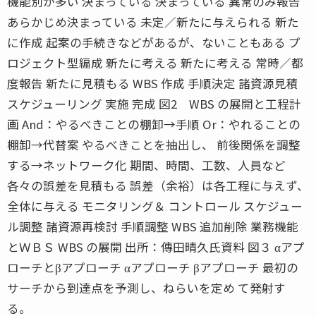
機能別が多い 決まっている 決まっている 異常のみ報告
あらかじめ決まっている 未定／新たに与えられる 新た
に作成 起案の手続きなどがあるが、ないこともある プ
ロジェクト型編成 新たに考える 新たに考える 常時／都
度報告 新たに見積もる WBS 作成 手順決定 諸資源見積
スケジューリング 実施 完成 図2 WBS の展開と工程計
画 And：やるべきことの棚卸→手順 Or：やれることの
棚卸→代替案 やるべきことを抽出し、 前後関係を調整
する→ネットワーク化 期間、時間、工数、人員など
各々の誤差を見積もる 誤差（余裕）は各工程に与えず、
全体に与える モニタリング＆ コントロール スケジュー
ル調整 諸資源再検討 手順調整 WBS 追加削除 業務機能
とＷＢＳ WBS の展開 出所：傳田晴久氏資料 図３ αアプ
ローチとβアプローチ αアプローチ βアプローチ 最初の
サーチから到達点を予測し、ねらいを定め て発射す
る。