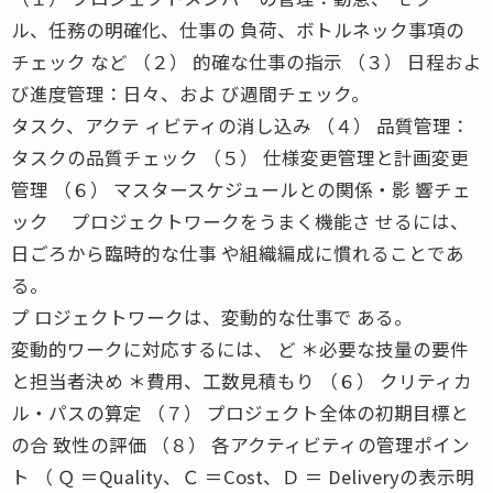
ル、任務の明確化、仕事の 負荷、ボトルネック事項の
チェック など （２） 的確な仕事の指示 （３） 日程およ
び進度管理：日々、およ び週間チェック。
タスク、アクテ ィビティの消し込み （４） 品質管理：
タスクの品質チェック （５） 仕様変更管理と計画変更
管理 （６） マスタースケジュールとの関係・影 響チェ
ック プロジェクトワークをうまく機能さ せるには、
日ごろから臨時的な仕事 や組織編成に慣れることであ
る。
プ ロジェクトワークは、変動的な仕事で ある。
変動的ワークに対応するには、 ど ＊必要な技量の要件
と担当者決め ＊費用、工数見積もり （６） クリティカ
ル・パスの算定 （７） プロジェクト全体の初期目標と
の合 致性の評価 （８） 各アクティビティの管理ポイン
ト （ Ｑ ＝Quality、Ｃ ＝Cost、Ｄ ＝ Deliveryの表示明