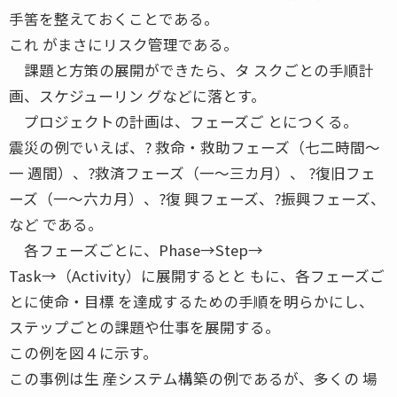
手筈を整えておくことである。
これ がまさにリスク管理である。
課題と方策の展開ができたら、タ スクごとの手順計
画、スケジューリン グなどに落とす。
プロジェクトの計画は、フェーズご とにつくる。
震災の例でいえば、? 救命・救助フェーズ（七二時間〜
一 週間）、?救済フェーズ（一〜三カ月）、 ?復旧フェ
ーズ（一〜六カ月）、?復 興フェーズ、?振興フェーズ、
など である。
各フェーズごとに、Phase→Step→
Task→（Activity）に展開するとと もに、各フェーズご
とに使命・目標 を達成するための手順を明らかにし、
ステップごとの課題や仕事を展開する。
この例を図４に示す。
この事例は生 産システム構築の例であるが、多くの 場