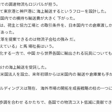
内での調達物流もロジパルが担う。
て東京港と神戸港に 海上輸送するというフローを設計した。
本国内での横持ち輸送費が大きく 下がった。
、荷主と協力工場と の取引条件を、日本国内での倉庫渡し
があった。
改革を提案できるのは物流子会社の強み だ。
えている」と馬 場社長はいう。
する一方で、中国 から世界各国に輸出される玩具についても
向けの海上輸送を受託した。
の米国法人を設立、来年初頭からは米国内の 輸送や倉庫業も手
ディングスは現在、 海外市場の開拓を成長戦略の柱の一つ
歩調を合わせ るかたちで、各国での物流コスト低減に貢献でき