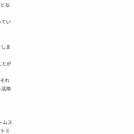
資とな
ってい
てしま
ことが
それ
ル活用
ームス
ラ トミ