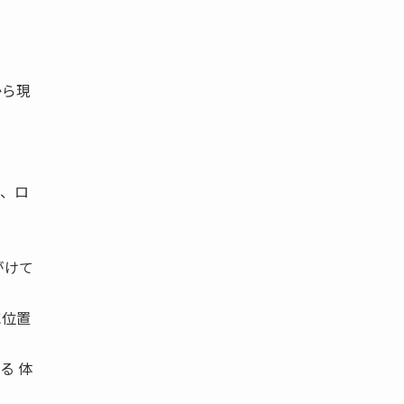
から現
、ロ
がけて
に位置
る 体