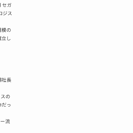
 セガ
ーロジス
規模の
確立し
場社長
クスの
命だっ
ミー流