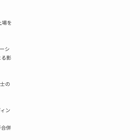
上場を
ーシ
よる影
同士の
ディン
が合併