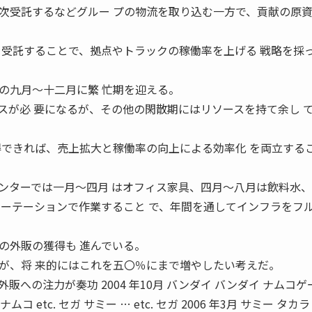
受託するなどグルー プの物流を取り込む一方で、貢献の原
を受託することで、拠点やトラックの稼働率を上げる 戦略を採
九月〜十二月に繁 忙期を迎える。
スが必 要になるが、その他の閑散期にはリソースを持て余し 
得できれば、売上拡大と稼働率の向上による効率化 を両立する
ターでは一月〜四月 はオフィス家具、四月〜八月は飲料水、
ローテーションで作業すること で、年間を通してインフラをフ
の外販の獲得も 進んでいる。
が、将 来的にはこれを五〇％にまで増やしたい考えだ。
への注力が奏功 2004 年10月 バンダイ バンダイ ナムコゲ
ナムコ etc. セガ サミー … etc. セガ 2006 年3月 サミー タカ