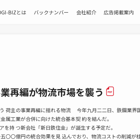
OGI-BIZとは
バックナンバー
会社紹介
広告掲載案内
事業再編が物流市場を襲う
う 荷主の事業再編に揺れる物流 今年九月二二日、鉄鋼業界
友金属工業が合併に向けた統合基本契 約を結んだ。
アを持 つ新会社「新日鉄住金」が誕生する予定だ。
一五〇〇億円の統合効果を見 込んでおり、物流コストの削減が