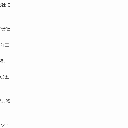
会社に
子会社
荷主
体制
〇五
協力物
ミット