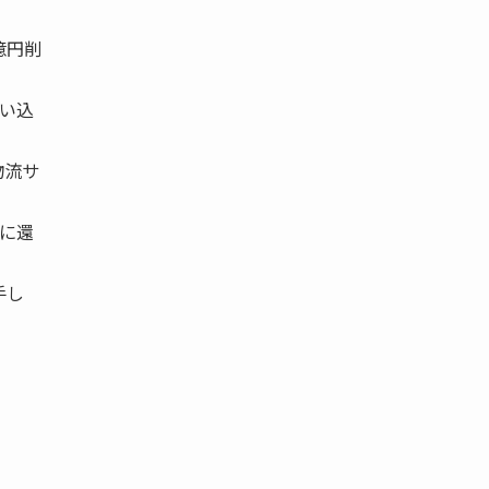
億円削
い込
物流サ
に還
手し