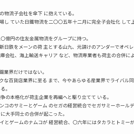
物流子会社を傘下 に抱えている。
場し ていた日鐵物流を二〇〇五年十二月に完全子会社化 して
五〇億円の住友金属物流をグループに持つ。
日鉄をメーンの荷 主とする山九、元請けのアンダーでオペレ
倉庫会社、海上輸送キャリア など、物流専業者も荷主の合併に
鋼業界だけではない。
クな百貨店業界に至る まで、今やあらゆる産業界でライバル
いる。
競争の本格化が荷主企業を再編へと駆り立てて いる。
コのサミーとゲーム のセガの経営統合でセガサミーホール
けに大手同士の合併が起こった。
イとゲームのナムコが 経営統合、〇六年にはタカラとトミー