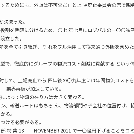
出するためにも、外販は不可欠だ」と上 場廃止委員会の席で親
が決まった。
の役割を明確に分けるため、〇七 年七月にロジパルの一〇〇％
を設立した。
を全て引き継ぎ、そ れをフル活用して従来通り外販を含めた
。
 型で、徹底的にグループの物流コスト削減に貢献する という
して、上場廃止から 四年後の〇九年度には年間物流コストを
1 12 業界再編が加速している。
進展によって物流の在り方は大きく変わる。
ョン、輸送ルートはもちろ ん、物流部門や子会社の位置付け、
かかる。
につける必要がある。
 集 13 NOVEMBER 2011 で一〇億円下げることをコ