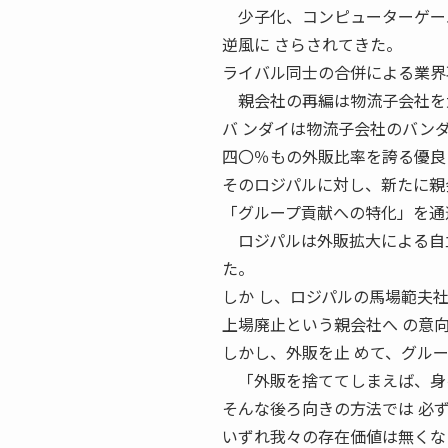
少子化、コンピューターゲーム
逆風に さらされてきた。
ライバル同士の合併による業界
親会社の再編は物流子会社を
バ ンダイは物流子会社のバン
四〇％もの外販比率を誇る優良
そのロジパルに対し、新たに親
「グループ貢献への特化」を通
ロジパルは外販拡大による自立
た。
しか し、ロジパルの馬場範夫社
上場廃止という親会社へ の意
しかし、外販を止 めて、グル
「外販を捨ててしまえば、身を
そんな後ろ向きの方法では 必
いずれ我々の存在価値は無くな