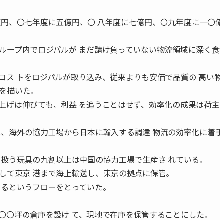
億円、〇七年度に五億円、〇 八年度に七億円、〇九年度に一〇
ープ内でロジパルが まだ請け負っていない物流領域に深く食
コス トをロジパルが取り込み、従来よりも安価で品質の 高い
を描いた。
上げは伸びても、利益 を追うことはせず、効率化の成果は荷主
、海外の協力工場から日本に輸入する調達 物流の効率化に着
り扱う玩具の九割以上は中国の協力工場で生産さ れている。
して東京 港まで海上輸送し、東京の拠点に保管。
するというフローをとっていた。
〇坪の倉庫を設け て、現地で在庫を保管することにした。