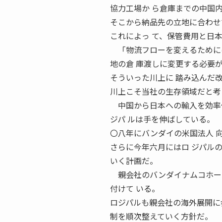
協力工場か ら倉庫までの中国
そこから納品先の立地に合わせ
これによっ て、保管費用と日
「物流フローを変えるためには
地の倉 庫渡しに変更する必要
そういった川上に 踏み込んだ
川上こそ当社の生存領域だと考
中国から日本への輸入を効率化
ジパ ルは手を伸ばしている。
〇八年にバンダイの米国法人 
さらに今年六月にはロ ジパル
いく計画だ。
親会社のバンダイナムコホール
付けて いる。
ロジパルも親会社の海外展開に
制を順次整えていく方針だ。