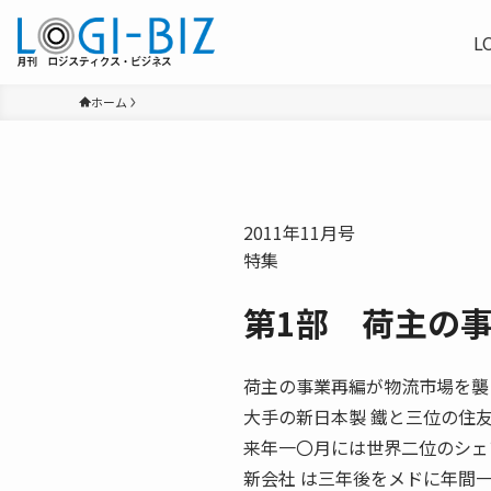
L
ホーム
2011年11月号
特集
第1部 荷主の
荷主の事業再編が物流市場を襲
大手の新日本製 鐵と三位の住
来年一〇月には世界二位のシェ
新会社 は三年後をメドに年間