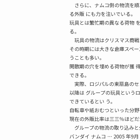
さらに、ナムコ側の物流を順次
る外販 にも力を注いでいる。
玩具とは繁忙期の異なる荷物 
る。
玩具の物流はクリスマス商戦の
その時期には大きな倉庫スペー
うことも多い。
閑散期の穴を埋める荷物が獲 
できる。
実際、ロジパルの東扇島のセン
以降は グループの玩具という
できているとい う。
自転車や紙おむつといった分野
現在の外販比率は三三％ほどだ
グループの物流の取り込みと外販
バンダイ ナムコ … 2005 年9月 