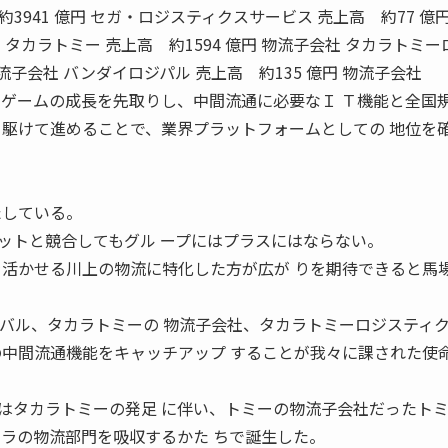
約3941 億円 セガ・ロジスティクスサービス 売上高 約77 億円
円 タカラトミー 売上高 約1594 億円 物流子会社 タカラトミ
物流子会社 バンダイロジパル 売上高 約135 億円 物流子会社
 ーターゲームの成長を先取りし、中間流通に必要なＩ Ｔ機能と全国
 駆けて進めることで、業界プラットフォームとしての 地位を
たしている。
トと競合してもグル ープにはプラスにはならない。
を活かせる川上の物流に特化した方が広が りを期待できると馬
ル、タカラトミーの 物流子会社、タカラトミーロジスティ
の中間流通機能をキャッチアップ することが我々に課された使
タカラトミーの発足 に伴い、トミーの物流子会社だったト
カラの物流部門を吸収するかた ちで誕生した。