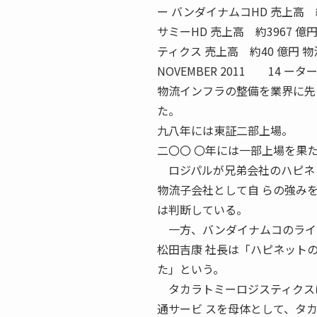
ー バンダイナムコHD 売上高 
サミーHD 売上高 約3967 億
ティクス 売上高 約40 億円 
NOVEMBER 2011 14
物流インフラの整備を業界に先
た。
九八年には東証二部上場。
二〇〇 〇年には一部上場を果
ロジパルが兄弟会社のハピネッ
物流子会社として自 らの強み
は判断している。
一方、バンダイナムコのライバ
松田吉康 社長は「ハピネット
た」という。
タカラトミーロジスティクスは
通サービ スを母体として、タ