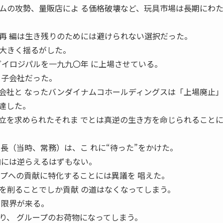
の攻勢、量販店によ る価格破壊など、玩具市場は長期にわた
再 編は生き残りのためには避けられない選択だった。
大きく揺るがした。
ダイロジパルを一九九〇年 に上場させている。
 子会社だった。
会社と なったバンダイナムコホールディングスは「上場廃止」
達した。
を求められたそれま でとは真逆の生き方を命じられること
長（当時、常務）は、こ れに“待った”をかけた。
向には逆らえるはずもない。
ープへの貢献に特化することには異議を 唱えた。
削ることでしか貢献 の道はなくなってしまう。
ず限界が来る。
り、 グループのお荷物になってしまう。