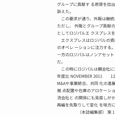
グループに貢献す る原資を捻
訴えた。
この要求が通り、外販は継続
ただし、 外販とグループ貢献
としてロジパルエ クスプレス
エクスプレスはロジパルの資産
のオペレ ーションに注力する
一方のロジパルはノンアセット
だ。
この時にロジパルは親会社に対
年度比 NOVEMBER 201
M&Aや事業統合、共同 化の
拠 点配置や在庫のアロケーシ
流会社と の関係にも見直しが
再編を先取りして変化 を味方
（本誌編集部） 第 1 部 特