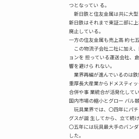
つとなってい る。
新日鉄と住友金属は共に大型の
新日鉄はそれまで東証二部に上
廃止している。
一方の住友金属も売上高 約七
この物流子会社二社に加え、新
ョンを 担っている運送会社、
響を避けら れない。
業界再編が進んでいるのは鉄
重厚長大産業からドメスティッ
合併や事 業統合が活発化して
国内市場の縮小とグロー バル
玩具業界では、〇四年にパチン
グスが誕 生してから、立て続
〇五年には玩具最大手のバンダ
した。