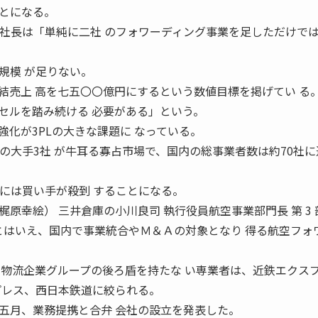
とになる。
長は「単純に二社 のフォワーディング事業を足しただけで
規模 が足りない。
結売上 高を七五〇〇億円にするという数値目標を掲げてい る
セルを踏み続ける 必要がある」という。
化が3PLの大きな課題に なっている。
の大手3社 が牛耳る寡占市場で、国内の総事業者数は約70社に
Aには買い手が殺到 することになる。
井倉庫の小川良司 執行役員航空事業部門長 第 3 部
11 とはいえ、国内で事業統合やＭ＆Ａの対象となり 得る航空フォ
で物流企業グループの後ろ盾を持たな い専業者は、近鉄エクス
プレス、西日本鉄道に絞られる。
月、業務提携と合弁 会社の設立を発表した。