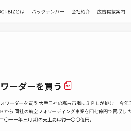
OGI-BIZとは
バックナンバー
会社紹介
広告掲載案内
ォワーダーを買う
 航空フォワーダーを買う 大手三社の寡占市場に３ＰＬが挑む 今年
Ｂから 同社の航空フォワーディング事業を四七億円で買収し 
二〇一一年三月 期の売上高は約一〇〇億円。