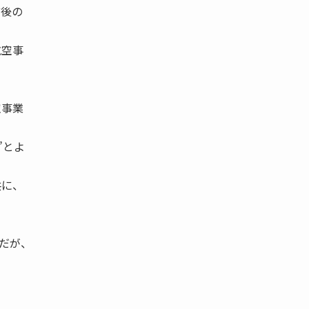
前後の
航空事
空事業
”とよ
共に、
円だが、