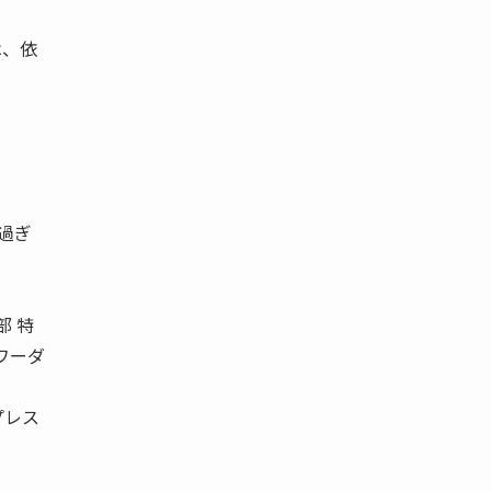
は、依
。
過ぎ
 特
ワーダ
プレス