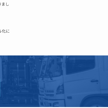
きまし
。
ル化に