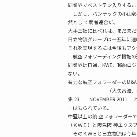
同業界でベストテン入りするこ
しかし、バンテックの小山彰社
然とし て弱者連合だ。
大手三社に比べれば、まだまだ
日立物流グループは一五年に連
それを実現するには今後もアク
航空フォワーディング機能の強
同業界は日通、KWE、郵船ロジ
ない。
有力な航空フォワーダーのM&
（大矢昌浩、梶原幸絵） 三
集 23 NOVEMBER 20
ーは限られている。
中堅以上の航 空フォワーダー
（ＫＷＥ）と阪急阪 神エクス
そのＫＷＥと日立物流は今年五