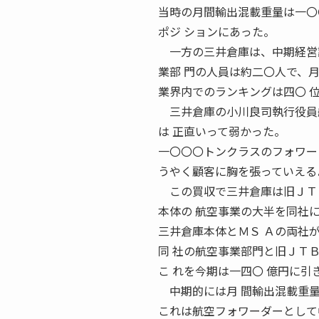
当時の月間輸出混載重量は一〇
ポジ ションにあった。
一方の三井倉庫は、中期経営計
業部 門の人員は約二〇人で、
業界内でのランキングは四〇 
三井倉庫の小川良司執行役員航
は 正直いって弱かった。
一〇〇〇トンクラスのフォワー
うやく顧客に胸を張っていえる
この買収で三井倉庫は旧ＪＴＢ
本体の 航空事業の大半を同社
三井倉庫本体とＭＳ Ａの両社
同 社の航空事業部門と旧ＪＴＢ
こ れを今期は一四〇 億円に引
中期的には月 間輸出混載重量
これは航空フォワーダーとして