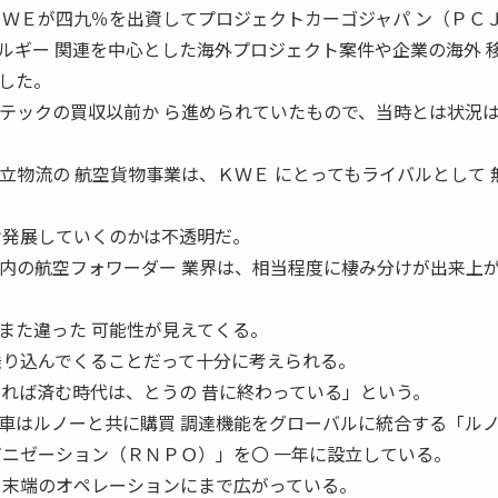
ＫＷＥが四九％を出資してプロジェクトカーゴジャパ ン（ＰＣ
ルギー 関連を中心とした海外プロジェクト案件や企業の海外 
した。
ックの買収以前か ら進められていたもので、当時とは状況
立物流の 航空貨物事業は、ＫＷＥ にとってもライバルとして 
け発展していくのかは不透明だ。
の航空フォワーダー 業界は、相当程度に棲み分けが出来上
また違った 可能性が見えてくる。
乗り込んでくることだって十分に考えられる。
いれば済む時代は、とうの 昔に終わっている」という。
はルノーと共に購買 調達機能をグローバルに統合する「ル
ガニゼーション（ＲＮＰＯ）」を〇 一年に設立している。
 末端のオペレーションにまで広がっている。