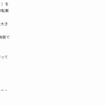
Ｊ）を
移転案
は大き
無視で
がって
ノー・