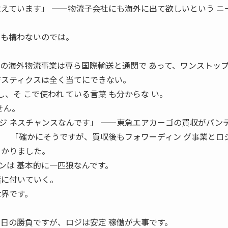
覚えています」 ——物流子会社にも海外に出て欲しいという ニ
でも構わないのでは。
社の海外物流事業は専ら国際輸送と通関で あって、ワンストッ
ジスティクスは全く当てにできない。
し、そ こで使われ ている言葉 も分からな い。
せん。
ジ ネスチャンスなんです」 ——東急エアカーゴの買収がバン
？ 「確かにそうですが、買収後もフォワーディン グ事業とロ
 かりました。
ンは 基本的に一匹狼なんです。
緒に付いていく。
世界です。
の日の勝負ですが、ロジは安定 稼働が大事です。