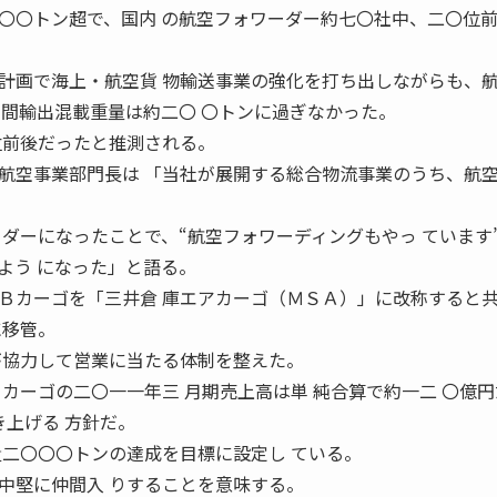
〇〇トン超で、国内 の航空フォワーダー約七〇社中、二〇位
画で海上・航空貨 物輸送事業の強化を打ち出しながらも、
月間輸出混載重量は約二〇 〇トンに過ぎなかった。
位前後だったと推測される。
空事業部門長は 「当社が展開する総合物流事業のうち、航
 ダーになったことで、“航空フォワーディングもやっ ています
よう になった」と語る。
カーゴを「三井倉 庫エアカーゴ（ＭＳＡ）」に改称すると
に移管。
が協力して営業に当たる体制を整えた。
カーゴの二〇一一年三 月期売上高は単 純合算で約一二 〇億
き上げる 方針だ。
二〇〇〇トンの達成を目標に設定し ている。
中堅に仲間入 りすることを意味する。