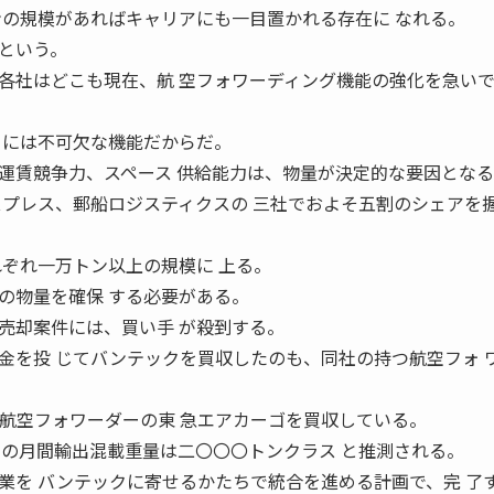
ンの規模があればキャリアにも一目置かれる存在に なれる。
という。
社はどこも現在、航 空フォワーディング機能の強化を急い
るには不可欠な機能だからだ。
賃競争力、スペース 供給能力は、物量が決定的な要因となる
スプレス、郵船ロジスティクスの 三社でおよそ五割のシェアを
れぞれ一万トン以上の規模に 上る。
の物量を確保 する必要がある。
却案件には、買い手 が殺到する。
金を投 じてバンテックを買収したのも、同社の持つ航空フォ 
空フォワーダーの東 急エアカーゴを買収している。
クの月間輸出混載重量は二〇〇〇トンクラス と推測される。
業を バンテックに寄せるかたちで統合を進める計画で、完 了