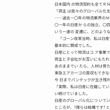
日本国内 の物流契約も全てＲ
「荷主 は我々のグローバル化
——過去一〇年の物流業界のＭ
〇一年の日産か らの独立、〇
いう一連の 変遷に、どのよう
「ゴーン改革当時、私は日産で
基本的に賛成でした。
日産にとって物流はコ ア事業
荷主と子会社がお互いにもたれ
あのままでい たら、人材は育
東急エアカーゴの買収もできな
今 日までバンテックが生き残
「実際、私は日産に在籍してい
い続けていました。
日産のグローバル化につ いて
ところが、?僕らは結構です? 