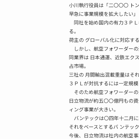
小川執行役員は「二〇〇〇 ト
早急に事業規模を拡大したい」
同社を始め国内の有力３ＰＬ各
る。
荷主の グローバル化に対応す
しかし、航空フォワーダーの運
同業界は 日本通運、近鉄エク
占市場。
三社の 月間輸出混載重量はそ
３ＰＬが対抗するには一定規模
そのため航空フォワーダーの売
日立物流が約五〇〇億円もの資
ィング事業が大きい。
バンテックは〇四年十二月に航
それをベースとするバ ンテッ
今後、日立物流は社内の航空事