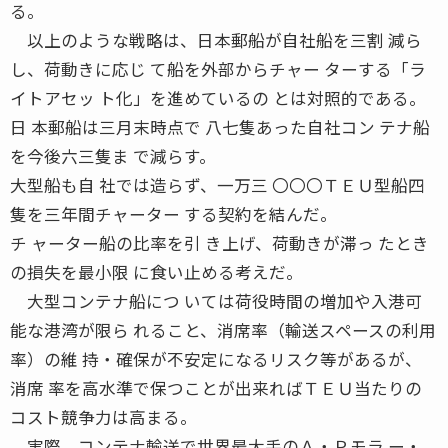
る。
以上のような戦略は、日本郵船が自社船を三割 減ら
し、荷動きに応じ て船を外部からチャー ターする「ラ
イトアセッ ト化」を進めているの とは対照的である。
日 本郵船は三月末時点で 八七隻あった自社コン テナ船
を今後六三隻ま で減らす。
大型船も自 社では造らず、一万三 〇〇〇ＴＥＵ型船四
隻を三年間チャーター する契約を結んだ。
チ ャーター船の比率を引 き上げ、荷動きが滞っ たとき
の損失を最小限 に食い止める考えだ。
大型コンテナ船につ いては荷役時間の増加や入港可
能な港湾が限ら れること、消席率（輸送スペースの利用
率）の維 持・確保が不安定になるリスク等があるが、
消席 率を高水準で保つことが出来ればＴＥＵ当たりの
コスト競争力は高まる。
実際、コンテナ輸送で世界最大手のＡ・Ｐモラ ー・