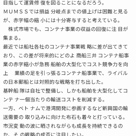
目指して運賃修 復を図ることになるだろう。
ＭＵＭＳＳでは損益 分岐点までの値上げは困難と見る
が、赤字幅の縮 小には十分寄与すると考えている。
株式市場でも、コンテナ事業の収益の回復に注 目が
集まる。
最近では船社各社のコンテナ事業戦 略に差が出てきて
おり、この差が将来的にどのよ 商船三井 コンテナ船事
業の赤字縮小が急務 船舶の大型化でコスト競争力を向
上 業績の足を引っ張るコンテナ船事業で、ライバル
の日本郵船とは対照的な戦略を打ち出した。
基幹船 隊は自社で整備し、しかも船舶を大型化してコ
ンテ ナ一個当たりの輸送コストを削減する。
一方、ベト ナムで港湾開発に参画するなど新興国の輸
送需要の 取り込みに向けた布石も着々と打っている。
市況変 動の波に晒されながらも成長を持続できるの
か、そ の戦略の成否に注目したい。