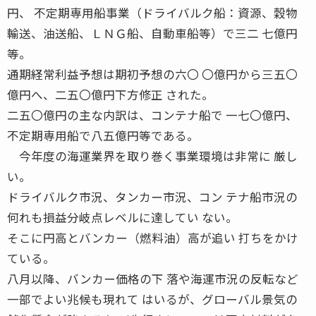
円、 不定期専用船事業（ドライバルク船：資源、穀物
輸送、油送船、ＬＮＧ船、自動車船等）で三二 七億円
等。
通期経常利益予想は期初予想の六〇 〇億円から三五〇
億円へ、二五〇億円下方修正 された。
二五〇億円の主な内訳は、コンテナ船で 一七〇億円、
不定期専用船で八五億円等である。
今年度の海運業界を取り巻く事業環境は非常に 厳し
い。
ドライバルク市況、タンカー市況、コン テナ船市況の
何れも損益分岐点レベルに達してい ない。
そこに円高とバンカー（燃料油）高が追い 打ちをかけ
ている。
八月以降、バンカー価格の下 落や海運市況の反転など
一部でよい兆候も現れて はいるが、グローバル景気の