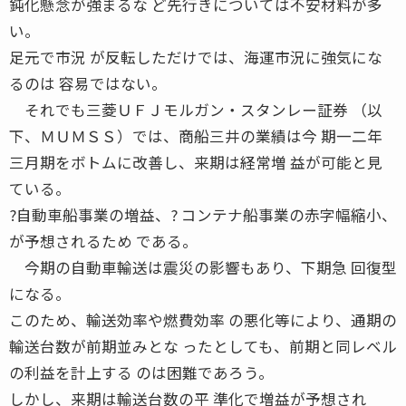
鈍化懸念が強まるな ど先行きについては不安材料が多
い。
足元で市況 が反転しただけでは、海運市況に強気にな
るのは 容易ではない。
それでも三菱ＵＦＪモルガン・スタンレー証券 （以
下、ＭＵＭＳＳ）では、商船三井の業績は今 期一二年
三月期をボトムに改善し、来期は経常増 益が可能と見
ている。
?自動車船事業の増益、? コンテナ船事業の赤字幅縮小、
が予想されるため である。
今期の自動車輸送は震災の影響もあり、下期急 回復型
になる。
このため、輸送効率や燃費効率 の悪化等により、通期の
輸送台数が前期並みとな ったとしても、前期と同レベル
の利益を計上する のは困難であろう。
しかし、来期は輸送台数の平 準化で増益が予想され