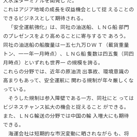
大水深ターミナルを開発し た。
これはアジア地域の成長を収益機会として捉 えることの
できるビジネスとして期待される。
「安全運航強化」は、同社の油送船、ＬＮＧ船 部門
のプレゼンスをより高めることに寄与するで あろう。
同社の油送船の船腹量は一五七九万ＤＷ Ｔ（載貨重量
トン、一一年一月時点）、ＬＮＧ船 隻数は四五隻（同四
月時点）といずれも世界一 の規模を誇る。
これらの分野では、近年の原油流 出事故、環境意識の
高まりもあって、安全運航に 関わる規制が年々厳しくな
っている。
そうした規制は参入障壁である一方、同社にと っては
ビジネスチャンス拡大の機会と捉えること ができる。
また、ＬＮＧ輸送の分野では中国の輸 入増大にも期待
できる。
海運会社は短期的な市況変動に晒されながら も、将