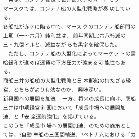
マースクでは、コンテナ船の大型化戦略が奏 功してい
る。
各船社が赤字に陥る中で、マース クのコンテナ船部門の
上期（一〜六月）純利益は、 前年同期比六八％減の
三・九億ドルと、減益なが らも黒字を確保した。
ただし、コンテナ船の大型化によってマーケッ トの需
給緩和が進めば運賃の下方圧力が強まる可 能性もあ
る。
商船三井の船舶の大型化戦略と日 本郵船の持たざる経
営、どちらがより有効なのか、 興味深い。
新興国への展開を加速 一方、将来の成長に向け、商船
三井は中期経営 計画において「成長市場への展開加
速」と「安 全運航強化」を掲げている。
このうち「成長市 場への展開加速」のための施策とし
ては、?自動 車船の三国間輸送、?ベトナムにおける「カ