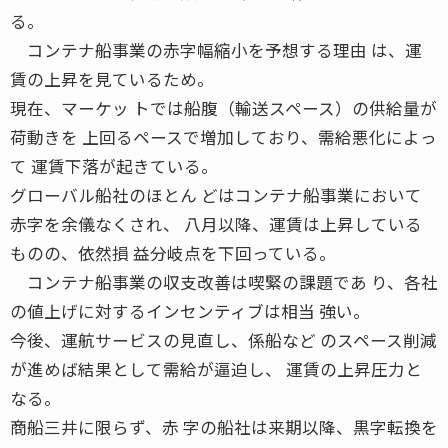
る。
コンテナ船事業の赤字幅縮小を予想する理由 は、運
賃の上昇を見ているため。
現在、マーケッ トでは船腹（輸送スペース）の供給量が
荷動きを 上回るペースで増加しており、需給悪化によっ
て 運賃下落が起きている。
グローバル船社のほとん どはコンテナ船事業において
赤字を余儀なくされ、 八月以降、運賃は上昇している
ものの、依然損 益分岐点を下回っている。
コンテナ船事業の収支改善は喫緊の課題であ り、各社
の値上げに対するインセンティブは相当 強い。
今後、運航サービスの見直し、係船など のスペース削減
が進めば結果として需給が逼迫し、 運賃の上昇圧力と
なる。
商船三井に限らず、赤 字の船社は来期以降、黒字転換を