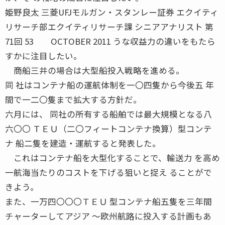
姫野良太 三菱UFJモルガン・スタンレー証券 エクイティ
リサーチ部エクイティリサーチ課 シニアアナリスト 第
71回 53 OCTOBER 2011 うな収益力の違いをもたら
すかに注目したい。
商船三井の場合は大型船投入戦略を進める。
同 社はコンテナ船の運航体制を一〇四隻から今後五 年
間で一二〇隻まで拡大する方針だ。
六月には、 同社の所有する船舶では最大規模となる八
六〇〇 ＴＥＵ（二〇フィートコンテナ換算）型コンテ
ナ 船二隻を建造・運航すると発表した。
これはコンテナ船を大型化することで、輸送力 を高め
一航海当たりのコストを下げる狙いと捉え ることがで
きよう。
また、一万四〇〇〇ＴＥＵ 型コンテナ船五隻を三年間
チャーターしてアジア 〜欧州航路に投入する計画もあ