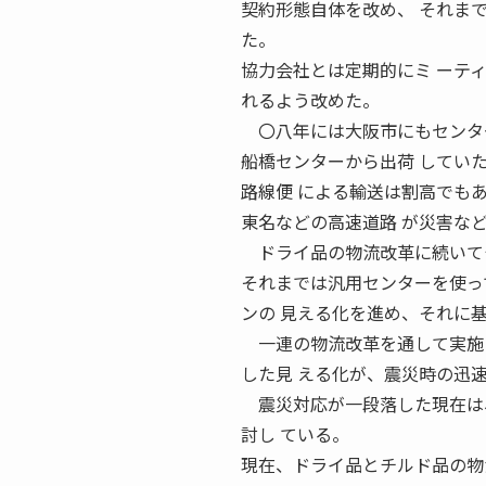
契約形態自体を改め、 それま
た。
協力会社とは定期的にミ ーテ
れるよう改めた。
〇八年には大阪市にもセンター
船橋センターから出荷 してい
路線便 による輸送は割高でも
東名などの高速道路 が災害な
ドライ品の物流改革に続いて
それまでは汎用センターを使っ
ンの 見える化を進め、それに
一連の物流改革を通して実施し
した見 える化が、震災時の迅
震災対応が一段落した現在は、
討し ている。
現在、ドライ品とチルド品の物