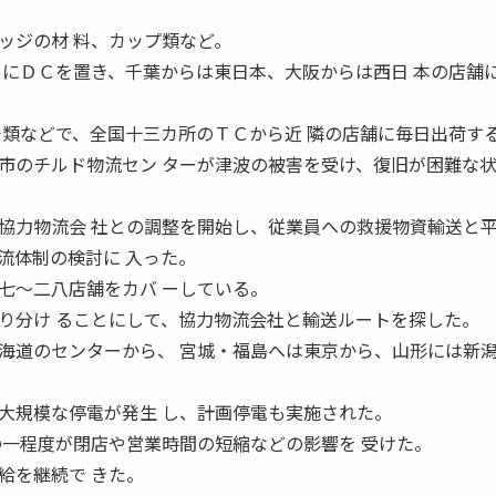
。
ッジの材 料、カップ類など。
 にＤＣを置き、千葉からは東日本、大阪からは西日 本の店舗
チ類などで、全国十三カ所のＴＣから近 隣の店舗に毎日出荷す
のチルド物流セン ターが津波の被害を受け、復旧が困難な
協力物流会 社との調整を開始し、従業員への救援物資輸送と平
流体制の検討に 入った。
〜二八店舗をカバ ーしている。
り分け ることにして、協力物流会社と輸送ルートを探した。
海道のセンターから、 宮城・福島へは東京から、山形には新
規模な停電が発生 し、計画停電も実施された。
の一程度が閉店や営業時間の短縮などの影響を 受けた。
給を継続で きた。