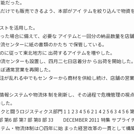
可能だった。
品だけでも販売できるよう、本部がアイ テムを絞り込んで物資
ストを活用した。
なった場合に備えて、必要な アイテムと一回分の納品数量を店
物流センターに紙の書類のかたち で保管している。
に従って東北地方に 出荷するアイテムを増やした。
物流センターも設置し、四月二七日店着分か ら出荷を開始した
 ぼ通常営業を再開した。
が乱れる中でもセン ターから商材を供給し続け、店舗の営
情報システムや物流体 制を刷新し、その過程で危機管理の視
奏した。
ス部門 1 1 2 3 4 5 6 2 1 4 2 5 6 3 4 5 6 第
5 部 第6 部 第7 部 第8 部 33 DECEMBER 2011 特集 サプラ
テム・物流体制は〇四年に始 まった経営改革の一貫として構