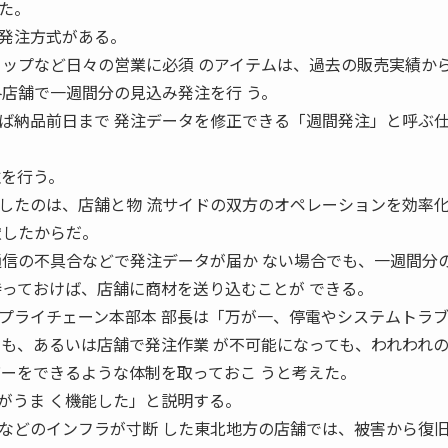
た。
発注方式がある。
カップなど日々の営業に必須 のアイテムは、過去の販売実績か
各店舗で一週間分の見込み発注を行 う。
ば納品前日まで 発注データを修正できる「週間発注」と呼ぶ
注を行う。
たのは、店舗と物 流サイドの双方のオペレーションを効率
慮したからだ。
通信の不具合などで発注データが届か ない場合でも、一週間分
持っておけば、店舗に商材を送り込むことが できる。
ライチェーン本部本 部長は「万が一、停電やシステムトラ
ても、あるいは店舗で発注作業 が不可能になっても、われわれ
バーをできるような体制を取っておこ うと考えた。
がうま く機能した」と説明する。
どのインフラが寸断 した東北地方の店舗では、被害から復