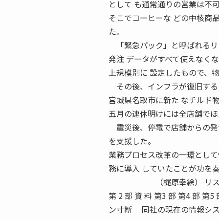
として も通常通りの営業は不
そこでコーヒーな どの中核商
た。
「緊急パック」と呼ばれるリ
発注 データがすべて使えなく
上規模別に 設定したもので、
その後、インフラが復旧するの
宮城県名取市に新た なチルド
五月の連休明けには全店舗でほ
震災後、停電で店舗からの発注
を支援した。
業務プロセス改革の一環として
務に導入 していたことが功を
（梶原幸絵） リスクと闘うロジスティク
第 2 部 資 料 第3 部 第4 部 第
ン寸断 同社の現在の情報シス