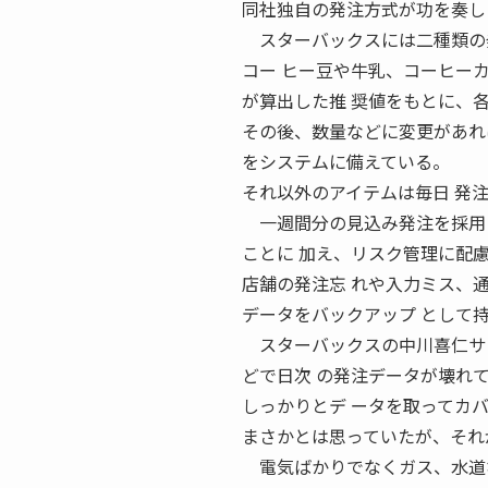
同社独自の発注方式が功を奏し
スターバックスには二種類の
コー ヒー豆や牛乳、コーヒー
が算出した推 奨値をもとに、
その後、数量などに変更があれ
をシステムに備えている。
それ以外のアイテムは毎日 発
一週間分の見込み発注を採用し
ことに 加え、リスク管理に配
店舗の発注忘 れや入力ミス、
データをバックアップ として
スターバックスの中川喜仁サプ
どで日次 の発注データが壊れ
しっかりとデ ータを取ってカ
まさかとは思っていたが、それ
電気ばかりでなくガス、水道な