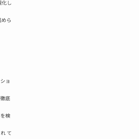
視化し
進めら
ーショ
の徹底
しを検
れ て