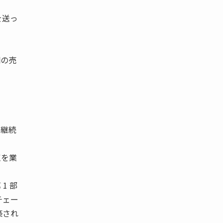
を送っ
舗の売
。
業継続
点を業
 1 部
イチェー
築され