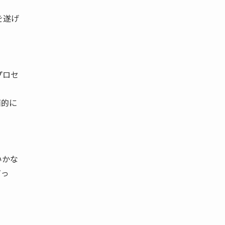
を遂げ
プロセ
面的に
いかな
だっ