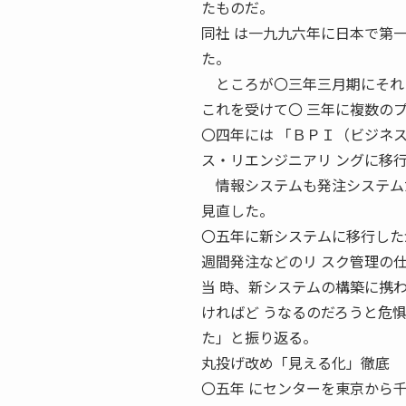
たものだ。
同社 は一九九六年に日本で第
た。
ところが〇三年三月期にそれま
これを受けて〇 三年に複数の
〇四年には 「ＢＰＩ（ビジネ
ス・リエンジニアリ ングに移
情報システムも発注システムだ
見直した。
〇五年に新システムに移行した
週間発注などのリ スク管理の
当 時、新システムの構築に携
ければど うなるのだろうと危
た」と振り返る。
丸投げ改め「見える化」徹底 
〇五年 にセンターを東京から