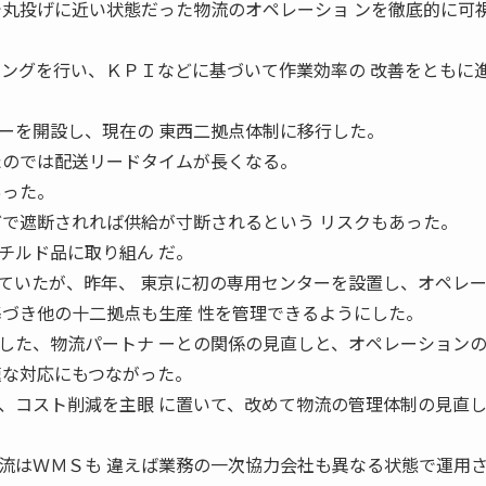
で丸投げに近い状態だった物流のオペレーショ ンを徹底的に可
ィングを行い、ＫＰＩなどに基づいて作業効率の 改善をともに
を開設し、現在の 東西二拠点体制に移行した。
たのでは配送リードタイムが長くなる。
あった。
どで遮断されれば供給が寸断されるという リスクもあった。
チルド品に取り組ん だ。
ていたが、昨年、 東京に初の専用センターを設置し、オペレ
基づき他の十二拠点も生産 性を管理できるようにした。
た、物流パートナ ーとの関係の見直しと、オペレーション
速な対応にもつながった。
コスト削減を主眼 に置いて、改めて物流の管理体制の見直
流はＷＭＳも 違えば業務の一次協力会社も異なる状態で運用さ