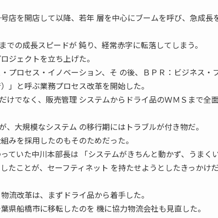
一号店を開店して以降、若年 層を中心にブームを呼び、急成長
での成長スピードが 鈍り、経常赤字に転落してしまう。
プロジェクトを立ち上げた。
ス・プロセス・イノベーション、そ の後、ＢＰＲ：ビジネス・
行）」と呼ぶ業務プロセス改革を開始した。
けでなく、販売管理 システムからドライ品のＷＭＳまで全
が、大規模なシステム の移行期にはトラブルが付き物だ。
仕組みを採用したのもそのためだった。
わっていた中川本部長は 「システムがきちんと動かず、うまく
惧したことが、セーフティネット を持たせようとしたきっかけ
物流改革は、まずドライ品から着手した。
千葉県船橋市に移転したのを 機に協力物流会社も見直した。