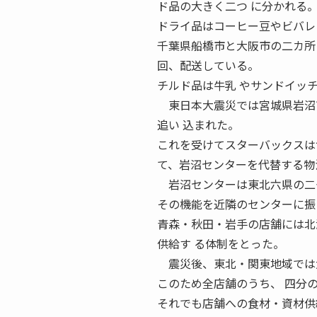
ド品の大きく二つ に分かれる
ドライ品はコーヒー豆やビバレ
千葉県船橋市と大阪市の二カ所
回、配送している。
チルド品は牛乳 やサンドイッ
東日本大震災では宮城県岩沼市
追い 込まれた。
これを受けてスターバックスは
て、岩沼センターを代替する物
岩沼センターは東北六県の二七
その機能を近隣のセンターに振
青森・秋田・岩手の店舗には北
供給す る体制をとった。
震災後、東北・関東地域では大
このため全店舗のうち、 四分
それでも店舗への食材・資材供