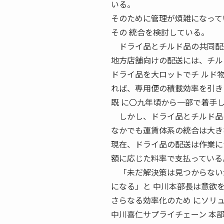
いる。
そのために管理が煩雑になって
その 統合を検討している。
ドライ品とチルド品の共同配
地方店舗向けの配送には、チル
ドライ品を大ロットでチ ルド
れば、専用便の積載効率を引き
既 に〇九年頃から一部で着手
しかし、ドライ品とチルド品の
なかでも運賃体系の統合は大き
現在、ドライ品の配送は作業に
額に応じた料率で支払っている
「未だ解決策は見つからないが
になる」と 中川本部長は意欲
さらなる効率化のため にソリ
中川喜仁サプライチェーン 本