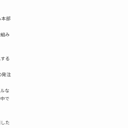
ら本部
仕組み
化する
の発注
ブルな
の中で
旧した