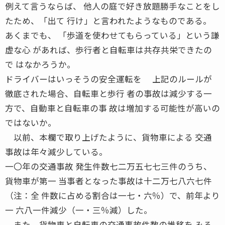
例えて言うならば、 他人の庭で好き放題勝手なことをし
たため、「出て 行け」と言われたようなものである。
あくまでも、 「歩道を使わせてもらっている」という謙
虚な心 があれば、歩行者と自転車は共存共栄できたの
で はなかろうか。
ドライバーはいっそうの安全運転を 上記のルールが
徹底された場合、自転車と歩行 者の事故は減少する一
方で、自動車と自転車の事 故は増加する可能性が高いの
ではないか。
以前、本欄で取り上げたように、貨物車による 交通
事故は年々減少している。
一〇年の交通事故 発生件数七二万五七七三件のうち、
貨物車が第一 当事者となった事故は十二万七八六七件
（注：全 件数に占める割合は一七・六％）で、前年より
一 六八一件減少（一・三％減）した。
また、貨物車と自転車の交通事故件数の推移を みる