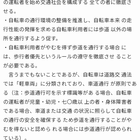
の運転者を始め交通社会を構成する 全ての者に徹底さ
せる。
・自転車の通行環境の整備を推進し、自転車本来 の走
行性能の発揮を求める自転車利用者には歩道 以外の場
所を通行するよう促す。
・自転車利用者がやむを得ず歩道を通行する場合 に
は、歩行者優先というルールの遵守を徹底させ ること
が必要である。
言うまでもないことであるが、自転車は道路交 通法
では「軽車両」に分類されており、車道通行 が原則であ
る（注：歩道通行可を示す標識等があ る場合、自転車
の運転者が児童・幼児・七〇歳以 上の者・身体障害者
である場合、車道または交通 の状況に照らして自転車
の通行の安全を確保する ため歩道を通行することがや
むを得ないと認めら れる場合には歩道通行が認められ
ている）。