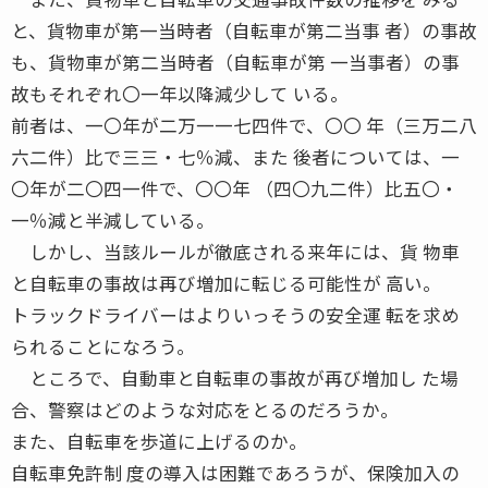
と、貨物車が第一当時者（自転車が第二当事 者）の事故
も、貨物車が第二当時者（自転車が第 一当事者）の事
故もそれぞれ〇一年以降減少して いる。
前者は、一〇年が二万一一七四件で、〇〇 年（三万二八
六二件）比で三三・七％減、また 後者については、一
〇年が二〇四一件で、〇〇年 （四〇九二件）比五〇・
一％減と半減している。
しかし、当該ルールが徹底される来年には、貨 物車
と自転車の事故は再び増加に転じる可能性が 高い。
トラックドライバーはよりいっそうの安全運 転を求め
られることになろう。
ところで、自動車と自転車の事故が再び増加し た場
合、警察はどのような対応をとるのだろうか。
また、自転車を歩道に上げるのか。
自転車免許制 度の導入は困難であろうが、保険加入の