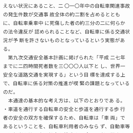
えない状況にあること、二 〇一〇年中の自転車関連事故
の発生件数が交通事 故全体の約二割を占めるととも
に、自転車乗車中 に死傷した者の約三分の二に何らか
の法令違反が 認められることなど、自転車に係る交通状
況が予 断を許さないものとなっているという実態があ
る。
第九次交通安全基本計画に掲げられた「平成 二七年
までに二四時間死者数を三〇〇〇人以下と し、世界一
安全な道路交通を実現する」という目 標を達成する上
で、自転車に係る対策の推進が喫 緊の課題となっている
のだ。
本通達の基本的な考え方は、以下のとおりであ る。
・車道を通行する自転車の安全と歩道を通行する歩 行
者の安全の双方を確保するため、自転車は「車 両」で
あるということを、自転車利用者のみなら ず、自動車等