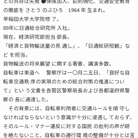
との共存は失敗 ●保険加入、罰則強化、交通安全教育
の徹底を さとう のぶひろ 1964 年 生まれ。
早稲田大学大学院修 了。
89年に日通総合研究所 入社。
現在、経済研究部担当 部長。
「経済と貨物輸送量の見 通し」、「日通総研短観」な
ど を担当。
貨物輸送の将来展望 に関する著書、講演多数。
自転車は車道へ 警察庁は一〇月二五日、「良好な自
転車交通秩 序の実現のための総合対策の推進につい
て」とい う文書を各管区警察局長および各都道府県警
察の 長に通達した。
その背景には、自転車利用者に交通ルールを順 守し
なければならないという意識が十分に浸透し ておらず、
そのルール・マナー違反に対する国民 の批判の声が跡
を絶たないこと、自転車の通行環 境の整備が十分とは言