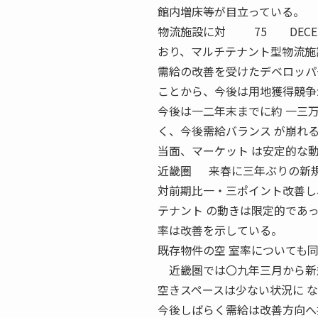
館内増床等が目立っている。
物流施設に対 75 DECEM
おり、マルチテナント型物流施
需給の改善を受けたデベロッパ
ことから、今後は用地獲得競争
今後は一二年末までに約 一三
く、今後需給バランス が崩れ
当面、マーケット は安定的な
近畿圏 来春に三年ぶりの新規
対前期比一・三ポイント改善し
テナント の動きは限定的であ
率は改善を示している。
既存物件の空 室率についても
近畿圏では〇九年三月から新規
空きスペースは少ない状況に 
今後しばらく需給は改善方向へ