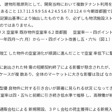
、 建物形態原則として、開発当時において複数テナント利用
3.7 11.5 9.9 5.6 4.2 4.5 5.6 7.0 12.4 ※今期首都
上記算出基準により抽出したものであ り、必ずしも物流施設ス
のではありません。
ス 空室率 既存物件空室率 6.2 首都圏 空室率一・四ポイン
年四月〜六 月）から一・四ポイント改善し五・六％（図１）
竣工 した物件の空室消化が順調に進んだことで空室 率低下に
創出された特 需の短期契約終了による影響が懸念されたが、
ケースが複 数あり、全体のマーケットに大きな影響は及ば な
型優 良物件に対する引き合いが顕著に見られる状況 になって
 室率は四・五％と前期に引き続き低水準で推移 し、高稼働が
販会社による 新規開設、３ＰＬ会社の荷主獲得による新規入