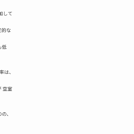
加して
。
定的な
も低
率は、
 空室
のの、