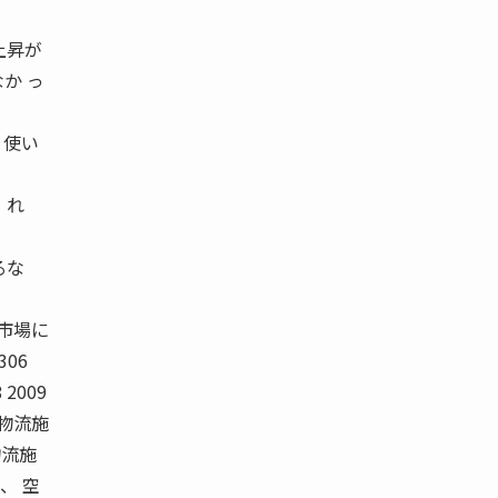
上昇が
か っ
 使い
 れ
るな
市場に
06
8 2009
ト型物流施
物流施
、 空