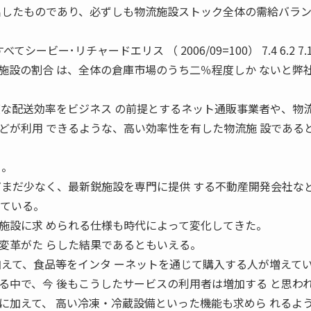
出したものであり、必ずしも物流施設ストック全体の需給バラ
ービー･リチャードエリス （ 2006/09=100） 7.4 6.2 7.1 
設の割合 は、全体の倉庫市場のうち二％程度しか ないと弊
度な配送効率をビジネス の前提とするネット通販事業者や、物流
どが利用 できるような、高い効率性を有した物流施 設である
る。
だまだ少なく、最新鋭施設を専門に提供 する不動産開発会社な
っている。
設に求 められる仕様も時代によって変化してきた。
変革がた らした結果であるともいえる。
加えて、食品等をインタ ーネットを通じて購入する人が増えて
る中で、今 後もこうしたサービスの利用者は増加する と思わ
加えて、 高い冷凍・冷蔵設備といった機能も求めら れるよ