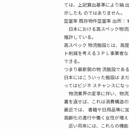
ては、上記算出基準により抽 
示したも のではありません。
空室率 既存物件空室率 出所：すべてシ
日本における高スペック物流施
推計している。
高スペック 物流施設とは、高
ト削減を考える３ＰＬ事業者な
できる。
つまり最新鋭の物 流施設であ
日本にはこういった施設は ま
ってはビジネ スチャンスにな
物流業界の変革に伴い、物流施
裏を返せば、これは消費構造の
最近では、 書籍や日用品等に
高齢化の進行や働く女性が増え
近い将来には、これらの機能に