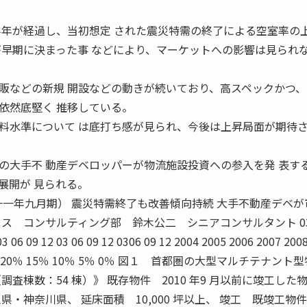
半年が経過し、当初想定 された震災特需の終了による空室率の
が早期に決まった事 などにより、マーケットへの影響は見られな
などの新規 開設などの動きが続いており、高スペックかつ、
依然底堅く 推移している。
水準について は底打ち感が見られ、今後は上昇局面が期待さ
の大手不 動産デベロッパーが物流施設投資への参入を発 表す
展開が 見られる。
一一年九月期） 震災特需終了も改善傾向持続 大手不動産デベが
ス コンサルティング部 鈴木公二 シニアコンサルタント 03
 03 06 09 12 03 06 09 12 0306 09 12 2004 2005 2006 2007 200
09 2011 20％ 15％ 10％ 5％ 0％ 図１ 首都圏の大型マルチテナン
査棟数：54 棟）》 既存物件 2010 年9 月以前に竣工した
・神奈川県、 延床面積 10,000 坪以上、 竣工 既竣工物件