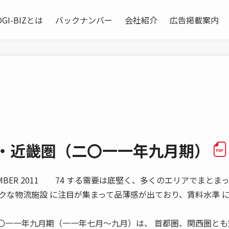
OGI-BIZとは
バックナンバー
会社紹介
広告掲載案内
圏・近畿圏（二〇一一年九月期）
MBER 2011 74 する需要は底堅く、多くのエリアでまとまっ
クな物流施設 に注目が集まって品薄感が出ており、賃料水準 
一一年九月期（一一年七月〜九月）は、 首都圏、関西圏とも