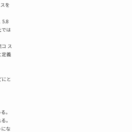
ンスを
5.8
社では
コ ス
と定義
どにと
いる。
れる。
うにな