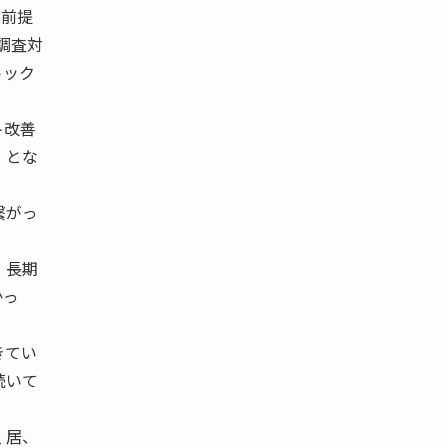
を前提
圏で調査対
トック
ト改善
 とな
繋がっ
 長期
かっ
きてい
続いて
 居、