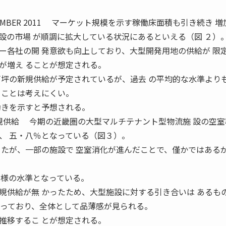
BER 2011 マーケット規模を示す稼働床面積も引き続き 増
設の市場 が順調に拡大している状況にあるといえる（図 ２）
ー各社の開 発意欲も向上しており、大型開発用地の供給が 限
が増え ることが想定される。
万坪の新規供給が予定されているが、過去 の平均的な水準より
ることは考えにくい。
動きを示すと予想される。
供給 今期の近畿圏の大型マルチテナント型物流施 設の空室
、 五・八％となっている（図３）。
ったが、一部の施設で 空室消化が進んだことで、僅かではあるが
同様の水準となっている。
供給が無 かったため、大型施設に対する引き合いは あるも
なっており、全体として品薄感が見られる。
推移するこ とが想定される。