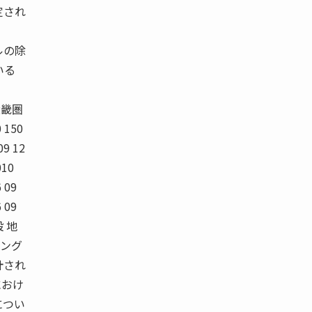
定され
ルの除
いる
近畿圏
 150
09 12
010
6 09
6 09
 地
リング
計され
におけ
につい