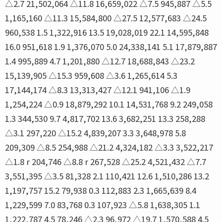
△2.7 21,502,064 △11.8 16,659,022 △7.5 945,887 △5.5
1,165,160 △11.3 15,584,800 △27.5 12,577,683 △24.5
960,538 1.5 1,322,916 13.5 19,028,019 22.1 14,595,848
16.0 951,618 1.9 1,376,070 5.0 24,338,141 5.1 17,879,887
1.4 995,889 4.7 1,201,880 △12.7 18,688,843 △23.2
15,139,905 △15.3 959,608 △3.6 1,265,614 5.3
17,144,174 △8.3 13,313,427 △12.1 941,106 △1.9
1,254,224 △0.9 18,879,292 10.1 14,531,768 9.2 249,058
1.3 344,530 9.7 4,817,702 13.6 3,682,251 13.3 258,288
△3.1 297,220 △15.2 4,839,207 3.3 3,648,978 5.8
209,309 △8.5 254,988 △21.2 4,324,182 △3.3 3,522,217
△1.8 r 204,746 △8.8 r 267,528 △25.2 4,521,432 △7.7
3,551,395 △3.5 81,328 2.1 110,421 12.6 1,510,286 13.2
1,197,757 15.2 79,938 0.3 112,883 2.3 1,665,639 8.4
1,229,599 7.0 83,768 0.3 107,923 △5.8 1,638,305 1.1
1,222,787 4.5 78,246 △2.3 96,972 △19.7 1,570,588 4.5