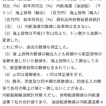
月比（%） 前年同月比（%） 内航海運（油送船） （千
トン） 海上貨物（輸出） （百万円） 海上貨物（輸入）
（百万円） 前年同月比（%） 資料出所財務省貿易統計
（注）（1）内航海運の数値に自家用は含まない。
（2）海上貨物は平成17 年12月より、トン数から金額へ
変更した。
これに伴い、過去の数値も修正した。
（3）海 上貨物の数値は輸出入とも総額から航空貨物の
金額を差し引いた数値を、海上貨物として算出してお
り、航空郵便貨物の数値も含まれている。
（4）ｐ印は速報値を、 ｒ印は修正値を示す。
（5）暦年、年度及び四半期の原数値は、四捨五入の関
係で各月の積上げ値と一致しないことがある。
内航船舶輸送統計月報 ただし、貨物船速報値は内航運
送業７社の合計値であり、 油送船速報値は内航運送業４