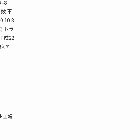
 -8
ン数 平
 10 8
年度 トラ
平成22
増えて
州工場