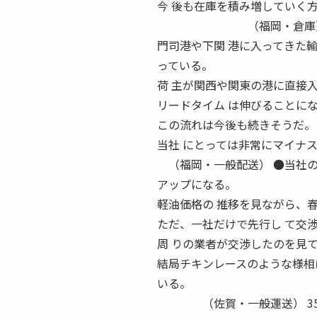
今 後も在庫を積み増していく
（福岡・倉庫） ●衣
門司港や下関 港に入ってきた
っている。
荷 主が関西や関東の港に直接
リードタイム は伸びることに
この流れは今後も続きそうだ。
当社 にとっては非常にマイナ
（福岡・一般配送） ●当社の
アップになる。
軽油価格の 推移を見ながら、
ただ、一社だけで先行し て交
周 りの業者が交渉したのを見
結局チキンレースのような様相
いる。
（佐賀・一般運送） 35 APRIL