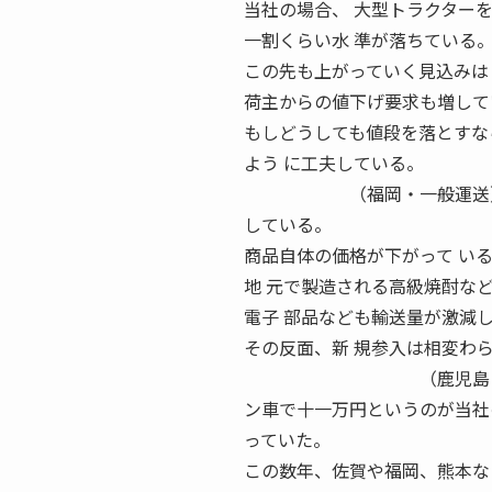
当社の場合、 大型トラクター
一割くらい水 準が落ちている
この先も上がっていく見込みは
荷主からの値下げ要求も増して
もしどうしても値段を落とすな
よう に工夫している。
（福岡・一般運送） ●鹿
している。
商品自体の価格が下がって い
地 元で製造される高級焼酎な
電子 部品なども輸送量が激減
その反面、新 規参入は相変わ
（鹿児島・食品物流） 
ン車で十一万円というのが当社
っていた。
この数年、佐賀や福岡、熊本などで