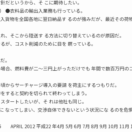
方針だというから、そ こに期待したい。
料品の輸出入業務も行っている。
輸入貨物を全国各地に翌日納品す るのが強みだが、最近その荷
入れ、そこから陸送す る方法に切り替えているのが原因だ。
なるが、コスト削減のために目を 瞑っている。
スだ。
場合、燃料費が二〜三円上がっただけでも 年間で数百万円の
春頃からサーチャージ導入の要請 を荷主にするつもりだ。
渉をすると契約を切られて終わってしまう。
てスタートしたいが、そ れは他社も同じ。
に なってしまい、交渉自体できないという状況にな るのを危
 2012 平成22 年4月 5月 6月 7月 8月 9月 10月 11月 