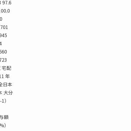
 97.6
100.0
.0
701
,945
4
,560
,723
覧 宅配
11 年
）全日本
熊本 大分
-1）
給与額
0%）