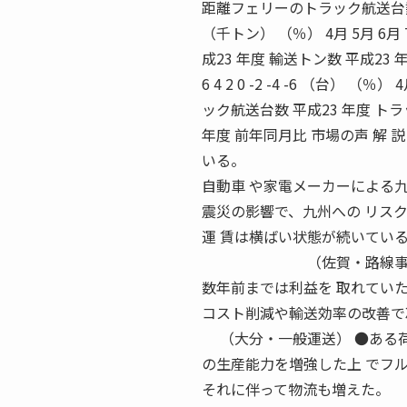
距離フェリーのトラック航送台数（九州運輸局） 
（千トン） （％） 4月 5月 6月 7月
成23 年度 輸送トン数 平成23 年度 前年
6 4 2 0 -2 -4 -6 （台） （％
ック航送台数 平成23 年度 トラ
年度 前年同月比 市場の声 解
いる。
自動車 や家電メーカーによる
震災の影響で、九州への リス
運 賃は横ばい状態が続いてい
（佐賀・路線事業者） 
数年前までは利益を 取れてい
コスト削減や輸送効率の改善で
（大分・一般運送） ●ある荷
の生産能力を増強した上 でフ
それに伴って物流も増えた。