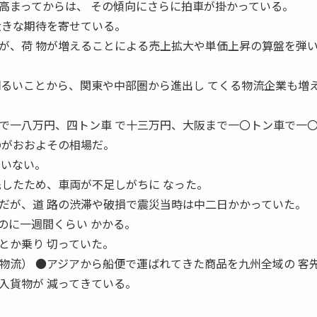
高まってからは、 その傾向にさらに拍車が掛かっている。
大きな期待を寄せている。
が、荷 物が増えることによる売上拡大や単価上昇の算盤を弾
明るいことから、関東や中部圏から進出し てくる物流企業も増
で一八万円、四トン車 で十三万円、大阪まで一〇トン車で一
のがおおよその相場だ。
ていない。
先したため、車両が不足しがちに なった。
だが、道 路の渋滞や破損で震災当時は中二日かかっていた。
のに一週間くらい かかる。
とか乗り 切っていた。
ジアから船便で運ばれてきた商品を九州全域の 客先
入貨物が 減ってきている。