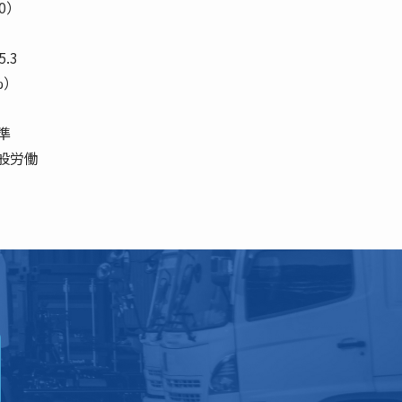
±0）
5）
5.3
2%）
準
般労働