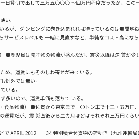
を一日貸切で出して三万五〇〇〇 〜四万円程度だったが、この
。
 薄い。
いるが、ダ ンピングに巻き込まれれば待っているのは無間地
らサービスレベルも 一緒に見直すなど、単純なコスト高にな
児島は農産物の物流が盛んだが、震災以降は運 賃が少
るため、運賃にもそのしわ寄せが来ている。
ども例外では無い。
している。
らず多いので、運賃単価も落ちて いる。
●佐賀から東京まで一〇トン車で十三・五万円、四
の運賃だが、震 災直後から二カ月ほどはそれぞれ三万円くらい
 APRIL 2012 34 特別積合せ貨物の荷動き（九州運輸局