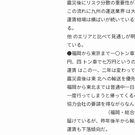
震災後にリスク分散の重要性が
この流れに九州の運送業界 は
運賃相場は横ばいが続いている
る。
他 のエリアと比べて見通しが
ている。
●福岡から東京まで一〇トン車
円、四 トン車で七万円という
運賃 はこの一、二年は変わっ
震災直後は東 北への輸送を優
福岡から東北までは普通中一日
一度行ってしまうと帰ってくる
協力会社の要請を得ながらなん
（福岡・総合物流） ●ア
届けているが、昨年後半から輸
運賃も下落傾向だ。