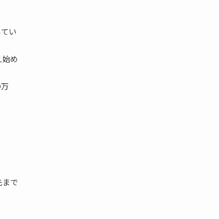
いてい
え始め
〇万
まで