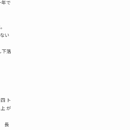
一年で
獄。
らない
し下落
 ト
上 が
） 長