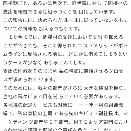
四半期ごと、あるいは月次で、経営陣に対し て間接材の
支出を報告できる仕組みづくりを 目指しています。
この報告には、決められた ルールに従っていない支出に
ついての情報も 加えるつもりです。
また今までは、間接材の調達において支出 を抑える
ことができても、そこで得られたコ ストメリットがボト
ムラインに反映される前に、 どこかに消えてしまうとい
うケースが少なく ありませんでした。
支出の削減をそのまま利 益の増加に直結させるプロセ
スが求められて います。
そのためには、我々の部門がさらに 大きな権限を握り、
当社の隅々にまで目を光 らせていく必要があります。
各地域の配送サービスも対象に 一一年一月の組織改
編で、私の直接の上司 である先のキビスト副社長は、マ
ーケティン グ部門やＩＴ部門、ＭＴＥ＆ケア部門におけ
る各地域の調達と配送の全責任を負うことに なりまし