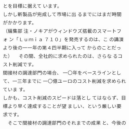
とを目標に据えて います。
しかし新製品が完成して市場に出 るまでにはまだ時間
がかかります。
（編集部 注・ノキアがウィンドウズ搭載のスマートフ
ォ ン「Ｌｕｍｉａ ７１０」を発売するのは、こ の講演
より後の一一年の第４四半期に入って からのことだっ
た） その間、全社的に求められたのは、さらな るコ
スト削減です。
間接材の調達部門の場合、 一〇年をベースラインとし
て、一三年までに 一〇億ユーロのコスト削減を求められ
ていま す。
しかも、コスト削減のスピードは落とし てはならず、目
標より早く達成することが望 ましい、という厳しい要
求です。
そこで間接材の調達部門のそれまでの成果 と、今後の