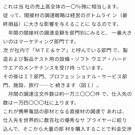
これは当 社の売上高全体の一〇％強に相当します。
従 って、間接材の調達戦略は経営のボトムライ ン（最
終損益）に大きな影響を与えることに なるのです。
年間の間接材の調達金額を部門別にみると、 一番大き
いのはマーケティング部門です。
次 が社内で「ＭＴＥ＆ケア」と呼んでいる部門 で、製
造および製品テスト用の設備・ソフト ウエア・ハード
ウエアのメンテナンスを受け持 っています。
その後はＩＴ部門、プロフェッ ショナル・サービス部
門、施設、旅行──と 続きます（図１）。
月間の調達注文件数は約一万三〇〇〇件 で、仕入先の
数は一万四〇〇〇社に上ります。
これが携帯電話の部材となる直接材の調達で あれば、
仕入先を世界的に数百社の優秀なサ プライヤーに絞り
込んで、そこから大量の部 材を購入することで料金交渉