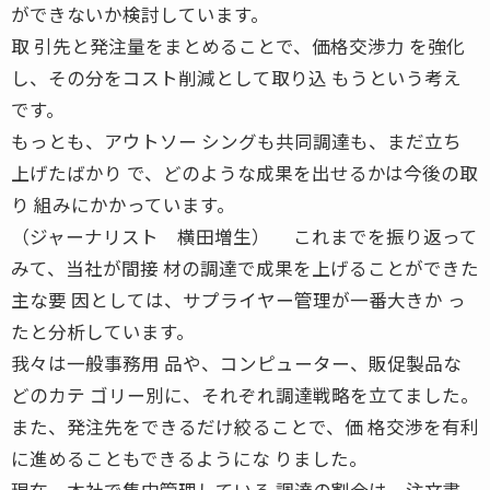
ができないか検討しています。
取 引先と発注量をまとめることで、価格交渉力 を強化
し、その分をコスト削減として取り込 もうという考え
です。
もっとも、アウトソー シングも共同調達も、まだ立ち
上げたばかり で、どのような成果を出せるかは今後の取
り 組みにかかっています。
（ジャーナリスト 横田増生） これまでを振り返って
みて、当社が間接 材の調達で成果を上げることができた
主な要 因としては、サプライヤー管理が一番大きか っ
たと分析しています。
我々は一般事務用 品や、コンピューター、販促製品な
どのカテ ゴリー別に、それぞれ調達戦略を立てました。
また、発注先をできるだけ絞ることで、価 格交渉を有利
に進めることもできるようにな りました。
現在、本社で集中管理している 調達の割合は、注文書