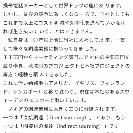
携帯電話メーカーとして世界トップの座にあ ります。
しかし、業界の競争は激しくなる一 方で、当社としても
これまで以上にコスト削 減や効率化を進めていかなけ
れば生き抜いて いくことはできません。
私自身は一〇年以上前に当社に入社して以 来、一貫
して様々な調達業務に携わってきま した。
ＩＴ部門からマーケティング部門まで 社内の主要部門を
渡り歩き、地域別のプロジ ェクトと本社プロジェクトの
両方で経験を積 んできました。
これに伴い勤務地もアメリカ、 イギリス、フィンラン
ド、シンガポールと移 り変わり、現在は本社のあるスウ
ェーデンの エスポーで働いています。
ノキアの調達業務は大きく二つに分類され ます。
一つは「直接調達（direct sourcing）」 であり、もう
一つは「間接材の調達（indirect sourcing）」です。