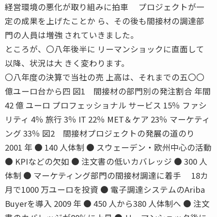
経営環境の悪化が取り組みに拍車 プロジェクトが一
定の成果を上げたことか ら、その後も間接材の調達部
門の人員は増強 されていきました。
ところが、〇八年後半に リーマンショックに直面して
以降、状況は大 きく変わります。
〇八年度の決算で当社の売 上高は、それまでの五〇〇
億ユーロ台から四 図1 間接材の部門別の発注割合 年間
42 億 ユーロ プロフェッショナル サービス 15％ ファシ
リティ 4％ 旅行 3％ IT 22％ MET＆ケア 23％ マーケティ
ング 33％ 図2 間接材プロジェクトの発展の道のり
2001 年 ● 140 人体制 ● スウェーデン・欧州中心の活動
● KPIなどの欠如 ● 注文書の低いカバレッジ ● 300 人
体制 ● マーケティング部門の間接材調達に着手 18カ
月で1000 万ユーロを投資 ● 電子調達システムのAriba
Buyerを導入 2009 年 ● 450 人から380 人体制へ ● 注文