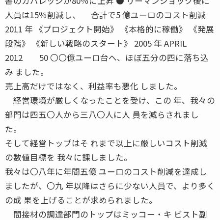
書のカバレッジが80％に上昇 ● リーマンショック後に
人員は15％削減し、 合計で5 億ユーロのコスト削減
2011 年 《プロジェクト開始》 《本格的に稼働》 《発展
段階》 《新しい戦略のスタート》 2005 年 APRIL
2012 50 〇〇億ユーロ台へ、ほぼ五分の四に落ち込
み ました。
売上高だけではなく、利益率も悪化 しました。
経営環境が厳しくなったことを受け、この 年、我々の
部門は四五〇人から三八〇人に人 員を減らされまし
た。
そして経営トップはそ れまで以上に厳しいコスト削減
の数値目標を 我々に課しました。
我々は〇八年に年間五億 ユーロのコスト削減を達成し
ましたが、〇九 年以降はさらに少ない人員で、より多く
の成 果を上げることが求められました。
間接材の調達部門のトップはミッコー・キ ビスト副