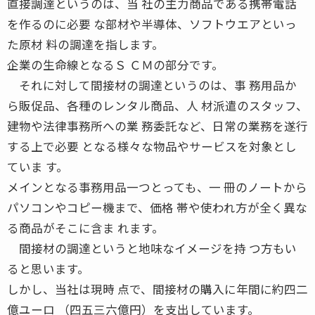
直接調達というのは、当 社の主力商品である携帯電話
を作るのに必要 な部材や半導体、ソフトウエアといっ
た原材 料の調達を指します。
企業の生命線となるＳ ＣＭの部分です。
それに対して間接材の調達というのは、事 務用品か
ら販促品、各種のレンタル商品、人 材派遣のスタッフ、
建物や法律事務所への業 務委託など、日常の業務を遂行
する上で必要 となる様々な物品やサービスを対象とし
ていま す。
メインとなる事務用品一つとっても、一 冊のノートから
パソコンやコピー機まで、価格 帯や使われ方が全く異な
る商品がそこに含ま れます。
間接材の調達というと地味なイメージを持 つ方もい
ると思います。
しかし、当社は現時 点で、間接材の購入に年間に約四二
億ユーロ （四五三六億円）を支出しています。