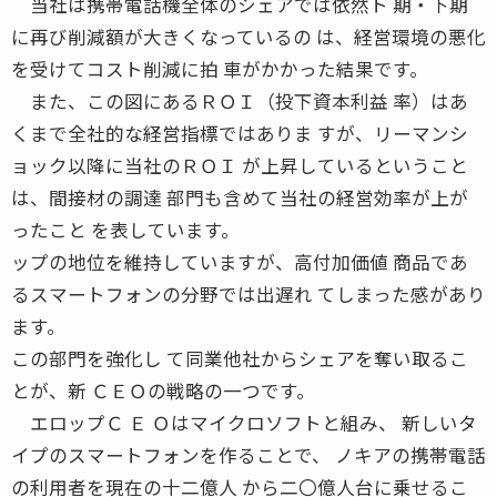
当社は携帯電話機全体のシェアでは依然ト 期・下期
に再び削減額が大きくなっているの は、経営環境の悪化
を受けてコスト削減に拍 車がかかった結果です。
また、この図にあるＲＯＩ（投下資本利益 率）はあ
くまで全社的な経営指標ではありま すが、リーマンシ
ョック以降に当社のＲＯＩ が上昇しているということ
は、間接材の調達 部門も含めて当社の経営効率が上が
ったこと を表しています。
ップの地位を維持していますが、高付加価値 商品であ
るスマートフォンの分野では出遅れ てしまった感があり
ます。
この部門を強化し て同業他社からシェアを奪い取るこ
とが、新 ＣＥＯの戦略の一つです。
エロップＣ Ｅ Ｏはマイクロソフトと組み、 新しいタ
イプのスマートフォンを作ることで、 ノキアの携帯電話
の利用者を現在の十二億人 から二〇億人台に乗せるこ