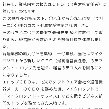
社長で、業務内容の報告はＣＦＯ （最高財務責任者）に
対して行われます。
こ の副社長の指示の下、〇八年から〇九年にか けて計
一二〇〇件のコスト削減案が提案され ました。
そのうち八二〇件の提案を最優先事 項と位置付けて取
り組み、経営陣から求めら れた数値目標を達成しまし
た。
調達業務の約九〇％を集約 一〇年秋、当社はマイク
ロソフトから新し いＣＥＯ（最高経営責任者）のテフ
ァン・エ ロップ氏を迎え、経営のテコ入れを図ること
になりました。
エロップＣＥＯは、北米でソ フトウエア会社や通信機
器メーカーのＣＥＯ を務めた後、マイクロソフトで
「マイクロソフ ト・オフィス」などを扱うビジネス部
門のト ップを務めてきた人物です。