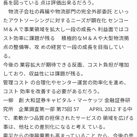
長を図っている 点は評価出来るだろう。
物流子会社の再編や物流部門の完全外部委託 といっ
たアウトソーシングに対するニーズが顕在化 センコー
Ｍ＆Ａで事業領域を拡大し一段の成長へ 利益面ではコ
スト効率に課題が残る 積極的なＭ＆Ａや大型物流拠
点の整備等、攻 めの経営で一段の成長を目指してい
る。
今後の 業容拡大が期待できる反面、コスト負担が増加
しており、収益性には課題が残る。
管理コスト の合理化やセンター運営の効率化を進め、
コスト 効率を改善する必要があるだろう。
一柳 創 大和証券キャピタル・マーケッツ 金融証券研
究所 企業調査第一部 第75回 57 APRIL 2012 する中
で、柔軟かつ品質の担保されたサービスの 領域を広げる
事は、他社との差別化になると考え ている。
震災からの復興需要も高まっていること から、今後の売