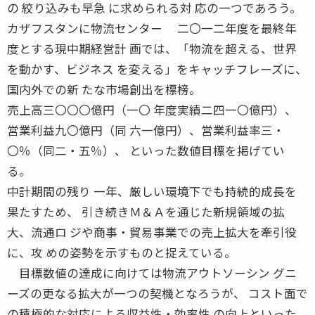
の 絞り込みも早急 に求められる対 応の一つであろう。
カザフスタンに物流センター 二〇一二年度を最終年
度とする現中期経営計 画では、「物流を超える、世界
を動かす、ビジネス を変える」をキャッチフレーズに、
国内外での新 たな市場創出を標榜。
売上高三〇〇〇億円（一〇 年度実績二四一〇億円）、
営業利益九〇億円（同 六一億円）、営業利益率三・
〇％（同二・五％）、 といった数値目標を掲げてい
る。
中計期間の残り 一年、厳しい環境下でも持続的成長を
果たすため、 引き続きＭ＆Ａを通じた新規領域の拡
大、流通ロ ジや商事・貿易事業での売上拡大を牽引役
に、攻 めの姿勢を示すものと捉えている。
目標数値の達成に向けては物流アウトソーシン グニ
ーズの更なる拡大が一つの契機となろうが、 コスト面で
の積極的な対応による収益性・効率性 の向上といった