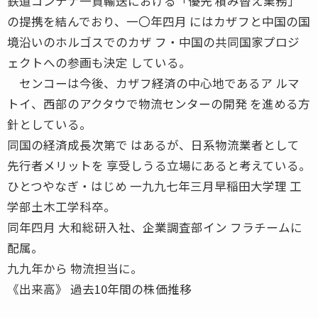
鉄道コンテナ一貫輸送における「優先 積み替え業務」
の提携を結んでおり、一〇年四月 にはカザフと中国の国
境沿いのホルゴスでのカザ フ・中国の共同国家プロジ
ェクトへの参画も決定 している。
センコーは今後、カザフ経済の中心地であるア ルマ
トイ、西部のアクタウで物流センターの開発 を進める方
針としている。
同国の経済成長次第で はあるが、日系物流業者として
先行者メリットを 享受しうる立場にあると考えている。
ひとつやなぎ・はじめ 一九九七年三月早稲田大学理 工
学部土木工学科卒。
同年四月 大和総研入社、企業調査部イン フラチームに
配属。
九九年から 物流担当に。
《出来高》 過去10年間の株価推移