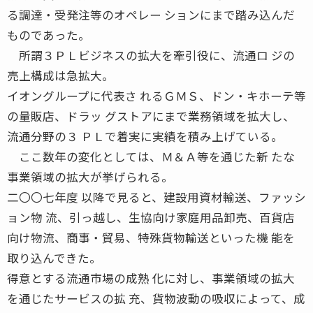
る調達・受発注等のオペレー ションにまで踏み込んだ
ものであった。
所謂３ＰＬビジネスの拡大を牽引役に、流通ロ ジの
売上構成は急拡大。
イオングループに代表さ れるＧＭＳ、ドン・キホーテ等
の量販店、ドラッ グストアにまで業務領域を拡大し、
流通分野の３ ＰＬで着実に実績を積み上げている。
ここ数年の変化としては、Ｍ＆Ａ等を通じた新 たな
事業領域の拡大が挙げられる。
二〇〇七年度 以降で見ると、建設用資材輸送、ファッシ
ョン物 流、引っ越し、生協向け家庭用品卸売、百貨店
向け物流、商事・貿易、特殊貨物輸送といった機 能を
取り込んできた。
得意とする流通市場の成熟 化に対し、事業領域の拡大
を通じたサービスの拡 充、貨物波動の吸収によって、成