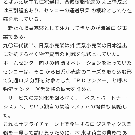
とはいえ現在も住宅建材、合成樹脂輸送の 売上構成比
は三割程度あり、センコーの運送事業 の根幹として存在
感を示している。
新たな収益基盤として注力してきたのが流通ロ ジ事
業である。
九〇年代後半、日系小売業は外 資系小売業の日本進出
に対抗するべく物流費用の 削減を急務としていた。
ホームセンター向けの物 流オペレーションを担っていた
センコーは、そこ から日系小売店のニーズを取り込む形
で流通ロジ 分野を対象とした「ＰＤセンター」と呼ぶ
物流セ ンター運営業務の拡大を進めた。
サービスの差別化を図るべく、「ベストパートナ ー
システム」という独自の物流システムの提供も 開始し
た。
これはサプライチェーン上で発生するロ ジスティクス業
務を一貫して請け負うために、本 来は荷主の業務であ