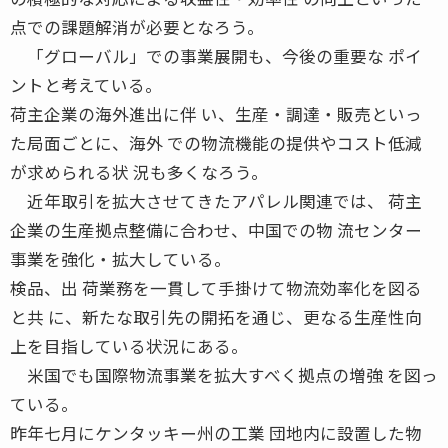
点での課題解消が必要となろう。
「グローバル」での事業展開も、今後の重要な ポイ
ントと考えている。
荷主企業の海外進出に伴 い、生産・調達・販売といっ
た局面ごとに、海外 での物流機能の提供やコスト低減
が求められる状 況も多くなろう。
近年取引を拡大させてきたアパレル関連では、 荷主
企業の生産拠点整備に合わせ、中国での物 流センター
事業を強化・拡大している。
検品、出 荷業務を一貫して手掛けて物流効率化を図る
と共 に、新たな取引先の開拓を通じ、更なる生産性向
上を目指している状況にある。
米国でも国際物流事業を拡大すべく拠点の増強 を図っ
ている。
昨年七月にケンタッキー州の工業 団地内に設置した物