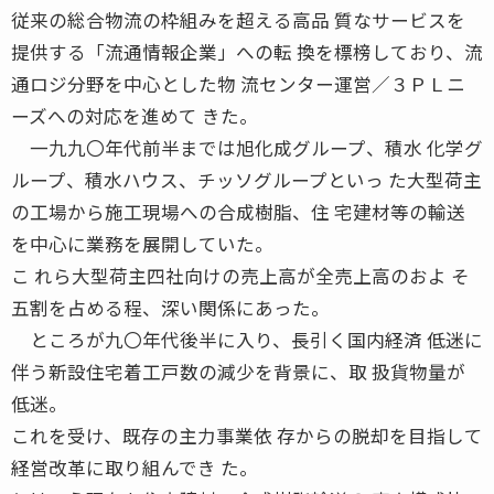
従来の総合物流の枠組みを超える高品 質なサービスを
提供する「流通情報企業」への転 換を標榜しており、流
通ロジ分野を中心とした物 流センター運営／３ＰＬニ
ーズへの対応を進めて きた。
一九九〇年代前半までは旭化成グループ、積水 化学グ
ループ、積水ハウス、チッソグループといっ た大型荷主
の工場から施工現場への合成樹脂、住 宅建材等の輸送
を中心に業務を展開していた。
こ れら大型荷主四社向けの売上高が全売上高のおよ そ
五割を占める程、深い関係にあった。
ところが九〇年代後半に入り、長引く国内経済 低迷に
伴う新設住宅着工戸数の減少を背景に、取 扱貨物量が
低迷。
これを受け、既存の主力事業依 存からの脱却を目指して
経営改革に取り組んでき た。