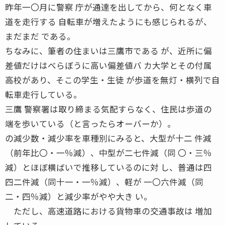
昨年一〇月に警察 庁が通達を出してから、何となく車
道を走行する 自転車が増えたようにも感じられるが、
まだまだ である。
ちなみに、筆者の住まいは三鷹市である が、近所に偏
差値だけはべらぼうに高い偏差値バ カ大学とその付属
高校があり、そこの学生・生徒 が歩道を無灯・横列で自
転車走行している。
三鷹 警察署は取り締まる気配すらなく、住民は歩道の
端を歩いている（と言ったらオーバーか）。
の減少数・減少率を車種別にみると、大型が十二 件減
（前年比〇・一％減）、中型が二七件減（同 〇・三％
減）とほぼ横ばいで推移しているのに対 し、普通は四
四二件減（同十一・一％減）、軽が 一〇六件減（同
二・四％減）と減少率がやや大き い。
ただし、高速道路における貨物車の交通事故は 増加