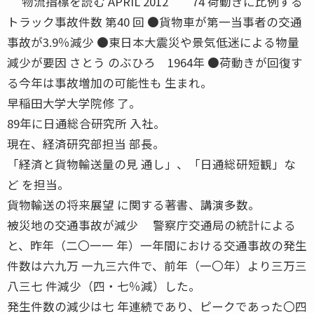
物流指標を読む APRIL 2012 74 荷動きに比例する
トラック事故件数 第40 回 ●貨物車が第一当事者の交通
事故が3.9％減少 ●東日本大震災や景気低迷による物量
減少が要因 さとう のぶひろ 1964年 ●荷動きが回復す
る今年は事故増加の可能性も 生まれ。
早稲田大学大学院修 了。
89年に日通総合研究所 入社。
現在、経済研究部担当 部長。
「経済と貨物輸送量の見 通し」、「日通総研短観」な
ど を担当。
貨物輸送の将来展望 に関する著書、講演多数。
被災地の交通事故が減少 警察庁交通局の統計による
と、昨年（二〇一一 年）一年間における交通事故の発生
件数は六九万 一九三六件で、前年（一〇年）より三万三
八三七 件減少（四・七％減）した。
発生件数の減少は七 年連続であり、ピークであった〇四