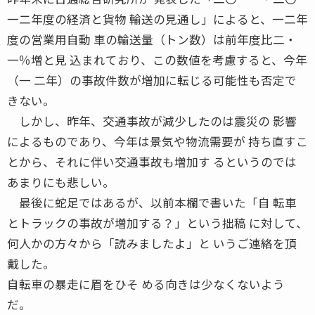
一二年度の経済と貨物 輸送の見通し」によると、一二年
度の営業用自動 車の輸送量（トン数）は前年度比二・
一％増と見 込まれており、この数値を考慮すると、今年
（一 二年）の事故件数が増加に転じる可能性も否定で
きない。
しかし、昨年、交通事故が減少したのは震災の 影響
によるものであり、今年は景気や物流需要が 持ち直すこ
とから、それに伴い交通事故も増加す るというのでは
あまりにも悲しい。
最後に蛇足ではあるが、以前本欄で書いた「自 転車
とトラックの事故が増加する？」という拙稿 に対して、
何人かの方々から「読みましたよ」と いうご連絡を頂
戴した。
自転車の暴走に眉をひそ める向きは少なくないよう
だ。