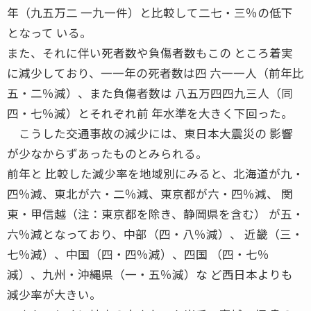
年（九五万二 一九一件）と比較して二七・三％の低下
となって いる。
また、それに伴い死者数や負傷者数もこの ところ着実
に減少しており、一一年の死者数は四 六一一人（前年比
五・二％減）、また負傷者数は 八五万四四九三人（同
四・七％減）とそれぞれ前 年水準を大きく下回った。
こうした交通事故の減少には、東日本大震災の 影響
が少なからずあったものとみられる。
前年と 比較した減少率を地域別にみると、北海道が九・
四％減、東北が六・二％減、東京都が六・四％減、 関
東・甲信越（注：東京都を除き、静岡県を含む） が五・
六％減となっており、中部（四・八％減）、 近畿（三・
七％減）、中国（四・四％減）、四国 （四・七％
減）、九州・沖縄県（一・五％減）な ど西日本よりも
減少率が大きい。