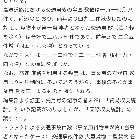
している。
高速道路における交通事故の全国 数値は一万一七〇 八
件で、前述のと おり、前年より四九 二件減少したのに
対 し、貨物車が第一当 事者となった交通事 故（注：軽
を除く） は合計で三八六七 件であり、前年比で 二〇五
件増（同五・ 六％増）となってい る。
なかでも大型は 一三一二件で同二 一三件増（同一九・
四％増）と大幅に増 加した。
なお、高速 道路を利用する頻度 は、事業用の方が自 家
用よりも圧倒的に 多いであろうから、 事故の多くが事
業用 貨物車によるものと 推測される。
編集部より訂正：先月号の記事の巻末※に「貿易収支統
計」と いう記載がありましたが、「国際収支統計」の
誤りです。
トラックによる交通事故件数（事業用貨物車が第1 当事
者となったケース） 交通事故件数 大型貨物 中型貨物 普