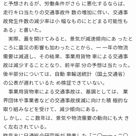
と予想されるが、労働条件がさら に悪化するならば、
走行キロ当たりの交通事故件 数の増加に伴い、交通事
故発生件数の減少率は小 幅なものにとどまる可能性も
ある」と書いた。
実際、蓋を開けてみると、景気が減速傾向にあ ったと
ころに震災の影響も加わったことから、一 一年の物流
需要は減退し、その結果、事業用貨物 車による交通事
故は減少することとなり、前半部 分の予想は当たった。
後半部分については、自動 車輸送統計（国土交通省）
の公表が遅れているた め検証できていない。
事業用貨物車による交通事故は、基調としては、 業
界団体や事業者などの交通事故撲滅に向けた積 極的な
取り組みなどを受けて、減少傾向にある。
し かし、ここ数年は、景気や物流需要の動向にも大 き
く左右されている。
昨年末に日通総合研究所が 発表した「二〇一一・二〇