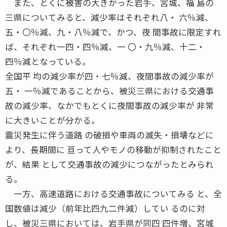
また、とくに被害の大きかった岩手、宮城、福 島の
三県についてみると、減少率はそれぞれ八・ 六％減、
五・〇％減、九・八％減で、かつ、夜 間事故に限定すれ
ば、それぞれ一四・四％減、一 〇・九％減、十二・
四％減となっている。
全国平 均の減少率が四・七％減、夜間事故の減少率が
五・ 一％減であることから、被災三県における交通事
故の減少率、なかでもとくに夜間事故の減少率が 非常
に大きいことが分かる。
震災発生に伴う道路 の破損や車両の滅失・損壊などに
より、長期間に 亘って人やモノの移動が抑制されたこと
が、結果 として交通事故の減少につながったとみられ
る。
一方、高速道路における交通事故についてみる と、全
国数値は減少（前年比四九二件減）してい るのに対
し、被災三県においては、岩手県が同四 四件増、宮城