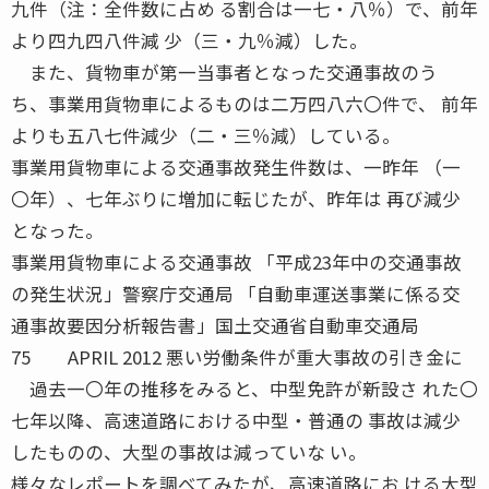
九件（注：全件数に占め る割合は一七・八％）で、前年
より四九四八件減 少（三・九％減）した。
また、貨物車が第一当事者となった交通事故のう
ち、事業用貨物車によるものは二万四八六〇件で、 前年
よりも五八七件減少（二・三％減）している。
事業用貨物車による交通事故発生件数は、一昨年 （一
〇年）、七年ぶりに増加に転じたが、昨年は 再び減少
となった。
事業用貨物車による交通事故 「平成23年中の交通事故
の発生状況」警察庁交通局 「自動車運送事業に係る交
通事故要因分析報告書」国土交通省自動車交通局
75 APRIL 2012 悪い労働条件が重大事故の引き金に
過去一〇年の推移をみると、中型免許が新設さ れた〇
七年以降、高速道路における中型・普通の 事故は減少
したものの、大型の事故は減っていな い。
様々なレポートを調べてみたが、高速道路にお ける大型