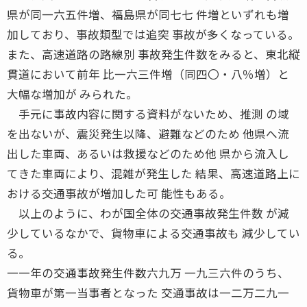
県が同一六五件増、福島県が同七七 件増といずれも増
加しており、事故類型では追突 事故が多くなっている。
また、高速道路の路線別 事故発生件数をみると、東北縦
貫道において前年 比一六三件増（同四〇・八％増）と
大幅な増加が みられた。
手元に事故内容に関する資料がないため、推測 の域
を出ないが、震災発生以降、避難などのため 他県へ流
出した車両、あるいは救援などのため他 県から流入し
てきた車両により、混雑が発生した 結果、高速道路上に
おける交通事故が増加した可 能性もある。
以上のように、わが国全体の交通事故発生件数 が減
少しているなかで、貨物車による交通事故も 減少してい
る。
一一年の交通事故発生件数六九万 一九三六件のうち、
貨物車が第一当事者となった 交通事故は一二万二九一