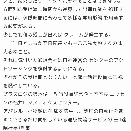
いと、約束したリードタイムを守ることはできな い。
方面別の受け渡し時間から逆算して出荷作業を 処理す
るには、稼働時間に合わせて多様な雇用形態 を用意す
る必要がある。
少しでも積み残しが出れば クレームが発生する。
「当日どころか翌日配達でも一〇〇％実施するのは
大変なこと。
それに気付いた通販会社は自社運営の センターのアウ
トソーシングを検討するようになる。
当社がその受け皿となりたい」と鈴木執行役員は意 欲
を燃やしている。
プラスロジの鈴木俊一 執行役員経営企画室室長 ニッセ
ンの福井ロジスティクスセンター。
アパレル・小物類は在 庫を集中し、処理の自動化を進
めてできるだけ同梱している通販物流サービスの 田達
昭社長 特 集