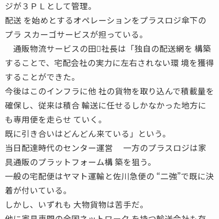
ジが３ＰＬとして管理。
配送 を始めとするオペレーションをプラスロジ傘下の
プラ スカーゴサービスが担っている。
通販物流サービスの田社長は「独自の配送網を 構築
することで、宅配会社の実力に左右されない環 境を獲得
することができた。
今後はこのインフラに他 社の貨物を取り込んで積載量を
確保し、従来は積合 輸送に任せるしかなかった地方に
も専用便を走らせ ていく。
既に引き合いはどんどん来ている」という。
当日配達時代のセンター運営 一方のプラスロジは家
具通販のプラットフォーム構 築を狙う。
一般の宅配便はヤマト運輸と佐川急便の “二強”で既に決
着が付いている。
しかし、いずれも 大物貨物は苦手だ。
他に家具専門の全国ネットワーク を持つ輸送会社も存