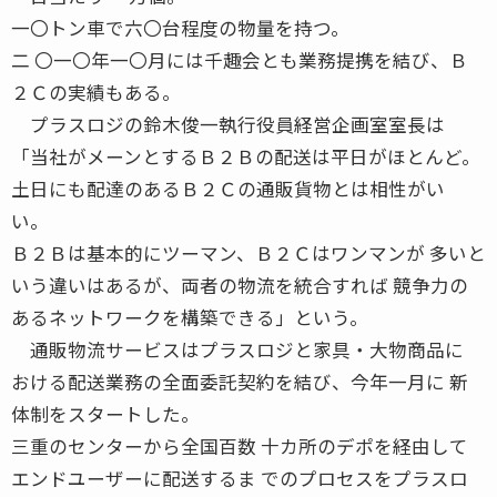
一〇トン車で六〇台程度の物量を持つ。
二 〇一〇年一〇月には千趣会とも業務提携を結び、Ｂ
２Ｃの実績もある。
プラスロジの鈴木俊一執行役員経営企画室室長は
「当社がメーンとするＢ２Ｂの配送は平日がほとんど。
土日にも配達のあるＢ２Ｃの通販貨物とは相性がい
い。
Ｂ２Ｂは基本的にツーマン、Ｂ２Ｃはワンマンが 多いと
いう違いはあるが、両者の物流を統合すれば 競争力の
あるネットワークを構築できる」という。
通販物流サービスはプラスロジと家具・大物商品に
おける配送業務の全面委託契約を結び、今年一月に 新
体制をスタートした。
三重のセンターから全国百数 十カ所のデポを経由して
エンドユーザーに配送するま でのプロセスをプラスロ