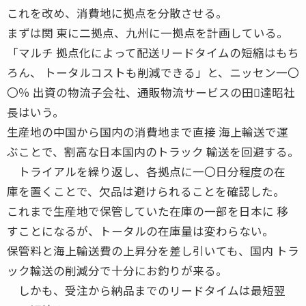
これを改め、消費地に拠点を分散させる。
まずは関 東に二拠点、九州に一拠点を計画している。
「マルチ 拠点化によって配送リードタイムの短縮はもち
ろん、 トータルコストも削減できる」と、ニッセン一〇
〇％ 出資の物流子会社、通販物流サービスの田達昭社
長はいう。
生産地の中国から国内の消費地まで直接 海上輸送で運
ぶことで、割高な日本国内のトラック 輸送を回避する。
トライアルを繰り返し、各拠点に一〇日分程度の在
庫を置くことで、欠品は避けられることを確認した。
これまで生産地で保管していた在庫の一部を日本に 移
すことになるが、トータルの在庫量は変わらない。
保管料と海上輸送費の上昇分を差し引いても、国内 トラ
ック輸送の削減分で十分にお釣りが来る。
しかも、受注から納品までのリードタイムは最短翌