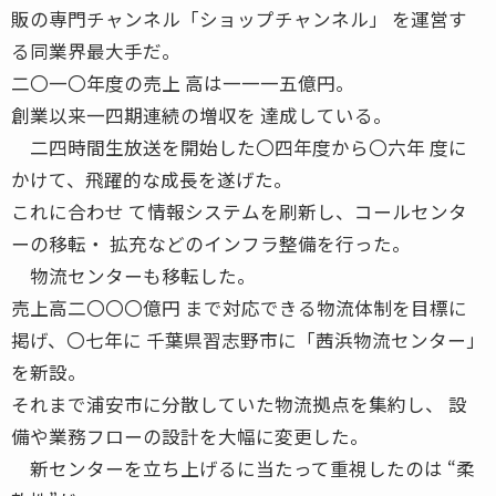
販の専門チャンネル「ショップチャンネル」 を運営す
る同業界最大手だ。
二〇一〇年度の売上 高は一一一五億円。
創業以来一四期連続の増収を 達成している。
二四時間生放送を開始した〇四年度から〇六年 度に
かけて、飛躍的な成長を遂げた。
これに合わせ て情報システムを刷新し、コールセンタ
ーの移転・ 拡充などのインフラ整備を行った。
物流センターも移転した。
売上高二〇〇〇億円 まで対応できる物流体制を目標に
掲げ、〇七年に 千葉県習志野市に「茜浜物流センター」
を新設。
それまで浦安市に分散していた物流拠点を集約し、 設
備や業務フローの設計を大幅に変更した。
新センターを立ち上げるに当たって重視したのは “柔