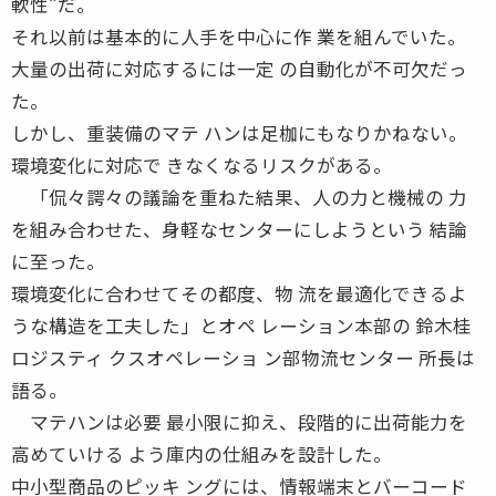
軟性”だ。
それ以前は基本的に人手を中心に作 業を組んでいた。
大量の出荷に対応するには一定 の自動化が不可欠だっ
た。
しかし、重装備のマテ ハンは足枷にもなりかねない。
環境変化に対応で きなくなるリスクがある。
「侃々諤々の議論を重ねた結果、人の力と機械の 力
を組み合わせた、身軽なセンターにしようという 結論
に至った。
環境変化に合わせてその都度、物 流を最適化できるよ
うな構造を工夫した」とオペ レーション本部の 鈴木桂
ロジスティ クスオペレーショ ン部物流センター 所長は
語る。
マテハンは必要 最小限に抑え、段階的に出荷能力を
高めていける よう庫内の仕組みを設計した。
中小型商品のピッキ ングには、情報端末とバーコード