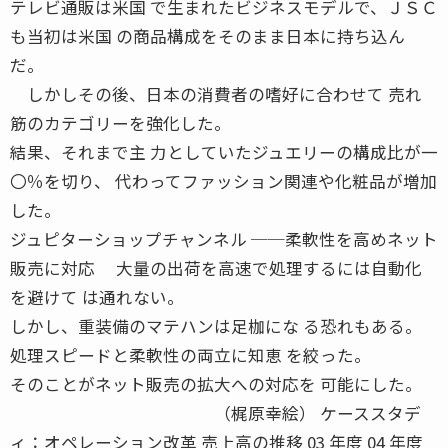
テレビ通販は米国 で生まれたビジネスモデルで、ＪＳＣ
も当初は米国 の商品構成をそのまま日本に持ち込ん
だ。
しかしその後、日本の消費者の嗜好に合わせて 売れ
筋のカテゴリーを強化した。
結果、それまで主 力としていたジュエリーの構成比が一
〇％を切り、 代わってファッション関連や化粧品が増加
した。
ジュピターショップチャンネル ──柔軟性を高めネット
販売に対応 大量の出荷を高速で処理するには自動化
を避けて は通れない。
しかし、重装備のマテハンは足枷にな る恐れもある。
処理スピードと柔軟性の両立に知恵 を絞った。
そのことがネット販売の拡大への対応を 可能にした。
（梶原幸絵） ケーススタデ
ィ：オペレーション改革 売上高の推移 03 年度 04 年度