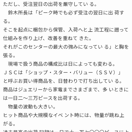
ただし、受注翌日の出荷を厳守してい る。
鈴木所長は「ピーク時でも必ず受注の翌日に出 荷す
る。
そこを起点に梱包から保管、入荷へと上 流工程に遡って
仕組みを作り上げ、改善を重ねて きた。
それがこのセンターの最大の強みになってい る」と胸を
張る。
現場で扱う商品の構成比は日によっても変わる。
ＪＳＣは「ショップ・スター・バリュー（ＳＳＶ）」
と呼ぶお買い得商品を、日替わりで打ち出してい る。
商品はジュエリーから家電までさまざまで、多 いときに
は一日二〜三万ピースを出荷する。
物量の波動も大きい。
ヒット商品や大規模なイベ ント時には、物量が跳ね上
がる。
過去最高の出荷 記録は一日で十一万七〇〇〇ピースに上