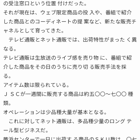
の受注窓口という位置 付けだった。
それが現在は、ウェブ限定商品の投 入や、番組で紹介
した商品とのコーディネートの提 案など、新たな販売チ
ャネルとして育ってきた。
テレビ通販とネット通販では、出荷特性がまった く異
なる。
テレビ通販は生放送のライブ感を売り物 に、番組で紹
介した商品をその日のうちに売り切 る販売手法を採
る。
アイテム数は限られている。
Ｊ ＳＣが一週間に販売する商品は約五〇〇〜七〇〇 種
類。
オペレーションは少品種大量が基本となる。
これに対してネット通販は、多品種少量のロング テ
ール型ビジネスだ。
茜浜センターで一日に出荷す る商品のＳＫＵ数は、〇七