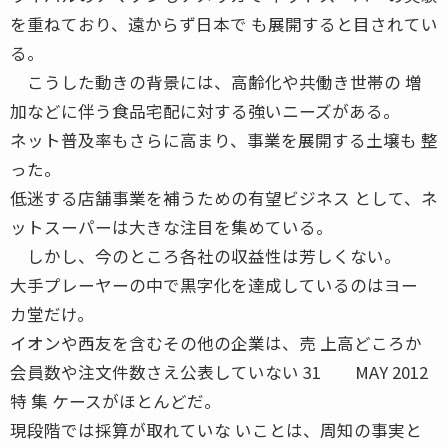
を重ねており、遠からず日本で も展開すると目されてい
る。
こうした動きの背景には、高齢化や共働き世帯の 増
加などに伴う食品宅配に対する強いニーズがある。
ネット普及率もさらに高まり、事業を展開する土壌も 整
った。
低迷する店舗事業を補うための有望ビジネス として、ネ
ットスーパーは大きな注目を集めている。
しかし、今のところ各社の収益性は芳しくない。
大手プレーヤーの中で黒字化を達成しているのはヨー
カ堂だけ。
イオンや西友を含むその他の企業は、売 上高どころか
会員数や注文件数さえ公表していない 31 MAY 2012
特 集 ケースがほとんどだ。
現段階では採算が取れていな いことは、周知の事実と