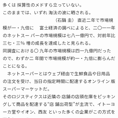
多くは 採算性のメドすら立っていない。
このままでは、いずれ 淘汰の波に晒される。
（石鍋 圭） 直近二年で市場規
模が一・九倍に 富士経済の調べによると、二〇一一年
のネットスー パーの市場規模は七八一億円で、対前年比
三七・三％ 増の成長を達成したと見られる。
同調査における〇 九年の市場規模は四一九億円だった
ので、わずか二 年間で市場規模が約一・九倍に膨らんだ
ことになる。
ネットスーパーとはウェブ経由で生鮮食品や日用品
の注文を受け、当日の指定時間に配達するオンライン 版
スーパーマーケットだ。
そのロジスティクスは近隣の 店舗の店頭在庫をピッキン
グして商品を配達する“店 舗出荷型”が主流で、イトーヨ
ーカ堂やイオン、西友 といった多くの企業がこの方式を