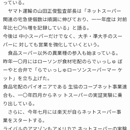
っている。
ヤマト運輸の山田正俊監査部長は「ネットスーパー
関連の宅急便個数は順調に伸びており、一一年度は 対前
年比七〇％増を記録している」と語る。
今後は 中小スーパーだけでなく、大手・準大手のスー
パーに 対しても営業を強化していくという。
食品スーパー以外の異業種の参入も始まっている。
昨年一〇月にはローソンが食材宅配のらでぃっしゅ ぼ
ーやと合弁で「らでぃっしゅローソンスーパーマー ケ
ット」を立ち上げた。
食品宅配のパイオニアである 生協のコープネット事業連
合も、一〇年四月からネッ トスーパーの実証実験に乗
り出している。
さらに、今年七月には楽天が自らネットスーパー事
業をスタートする。
ライバルのアマゾンもアメリカで ネットスーパーの実験