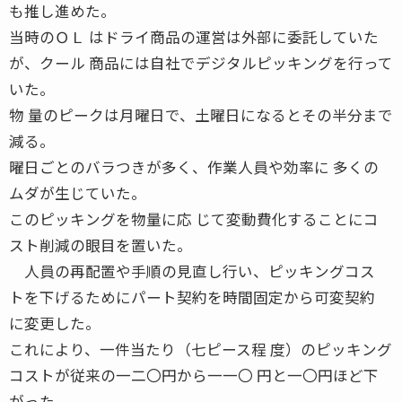
も推し進めた。
当時のＯＬ はドライ商品の運営は外部に委託していた
が、クール 商品には自社でデジタルピッキングを行って
いた。
物 量のピークは月曜日で、土曜日になるとその半分まで
減る。
曜日ごとのバラつきが多く、作業人員や効率に 多くの
ムダが生じていた。
このピッキングを物量に応 じて変動費化することにコ
スト削減の眼目を置いた。
人員の再配置や手順の見直し行い、ピッキングコス
トを下げるためにパート契約を時間固定から可変契約
に変更した。
これにより、一件当たり（七ピース程 度）のピッキング
コストが従来の一二〇円から一一〇 円と一〇円ほど下
がった。