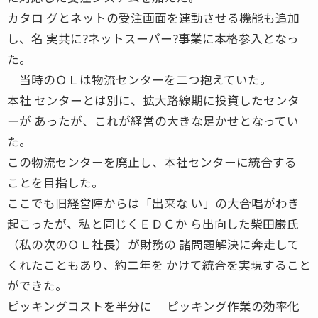
カタロ グとネットの受注画面を連動させる機能も追加
し、名 実共に?ネットスーパー?事業に本格参入となっ
た。
当時のＯＬは物流センターを二つ抱えていた。
本社 センターとは別に、拡大路線期に投資したセンタ
ーが あったが、これが経営の大きな足かせとなってい
た。
この物流センターを廃止し、本社センターに統合する
ことを目指した。
ここでも旧経営陣からは「出来な い」の大合唱がわき
起こったが、私と同じくＥＤＣか ら出向した柴田巌氏
（私の次のＯＬ社長）が財務の 諸問題解決に奔走して
くれたこともあり、約二年を かけて統合を実現すること
ができた。
ピッキングコストを半分に ピッキング作業の効率化