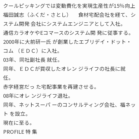
クールピッキングでは変動費化を実現生産性が15％向上
福田誠志（ふくだ・さとし） 食材宅配会社を経て、シ
ステム開発 会社にシステムエンジニアとして入社。
通信カラオケやEコマースのシステム開 発に従事する。
2000年に大前研一氏 が創業したエブリデイ・ドット・
コム （ＥＤＣ）に入社。
03年、同社副社長 就任。
同年、ＥＤＣが買収したオレン ジライフの社長に就
任。
赤字経営だっ た宅配事業を再建させる。
08年にオレ ンジライフ退社。
同年、ネットスーパ ーのコンサルティング会社、福ネッ
ト を設立。
現在に至る。
PROFILE 特 集