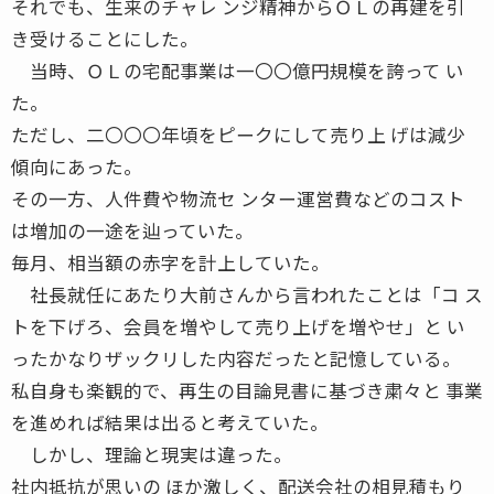
それでも、生来のチャレ ンジ精神からＯＬの再建を引
き受けることにした。
当時、ＯＬの宅配事業は一〇〇億円規模を誇って い
た。
ただし、二〇〇〇年頃をピークにして売り上 げは減少
傾向にあった。
その一方、人件費や物流セ ンター運営費などのコスト
は増加の一途を辿っていた。
毎月、相当額の赤字を計上していた。
社長就任にあたり大前さんから言われたことは「コ ス
トを下げろ、会員を増やして売り上げを増やせ」と い
ったかなりザックリした内容だったと記憶している。
私自身も楽観的で、再生の目論見書に基づき粛々と 事業
を進めれば結果は出ると考えていた。
しかし、理論と現実は違った。
社内抵抗が思いの ほか激しく、配送会社の相見積もり