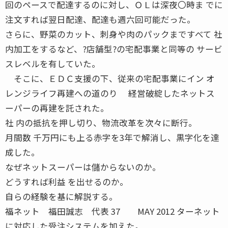
回のペースで配達するのに対し、ＯＬは深夜〇時ま でに
注文すれば翌日配達、配達も週六回可能だった。
さらに、野菜のカット、刺身や肉のパックまですべて 社
内加工をするなど、?店舗型?の宅配事業と同等の サービ
スレベルを有していた。
そこに、ＥＤＣ支援の下、従来の宅配事業にイン オ
レンジライフ再建への道のり 経営破綻したネットス
ーパーの再建を託された。
社 内の抵抗を押し切り、物流改革を次々に断行。
月間数 千万円にも上る赤字を3年で解消し、黒字化を達
成した。
なぜネットスーパーは儲からないのか。
どうすれば利益 を出せるのか。
自らの経験を基に解説する。
福ネット 福田誠志 代表 37 MAY 2012 ターネット
に対応した受注システムを加えた。