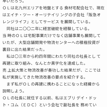
早いだろう。
ＯＬは北九州エリアを地盤とする 食材宅配会社で、現在
はエイチ・ツー・オーリテイリ ングの子会社「阪急オ
レンジライフ」としてサービス を展開している。
同社は二〇〇二年に経営破綻を経験している。
当 時のＯＬは宅配事業だけでなく店舗事業も展開して
いたが、大型店舗開発や物流センターへの積極投資が
裏目に出た結果だった。
私は〇三年から約四年間にわたり同社の社長とし て
再建に取り組み、なんとか黒字化を達成した。
売 上拡大策と物流改善が奏功した結果だが、ここでは
私が実施してきた物流改善の要点を紹介する。
まず私がＯＬの再建に携わることになった経緯から
説明しよう。
ＯＬの社長に就任する以前、私はエブリ デイ・ドッ
ト・コム（ＥＤＣ）という会社で副社長を 務めてい