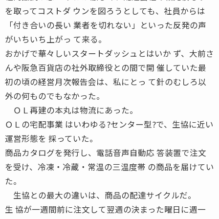
を取ってコストダ ウンを図ろうとしても、社員からは
「付き合いの長い 業者を切れない」といった反発の声
がいちいち上がっ て来る。
おかげで華々しいスタートダッシュとはいか ず、大前さ
んや阪急百貨店の社外取締役との間で開 催していた最
初の頃の経営月次報告会は、私にとっ て針のむしろ以
外の何ものでもなかった。
ＯＬ再建の本丸は物流にあった。
ＯＬの宅配事業 はいわゆる?センター型?で、生協に近い
運営形態を 採っていた。
商品カタログを発行し、電話音声自動応 答装置で注文
を受け、冷凍・冷蔵・常温の三温度帯 の商品を届けてい
た。
生協との最大の違いは、商品の配達サイクルだ。
生 協が一週間前に注文して翌週の決まった曜日に週一