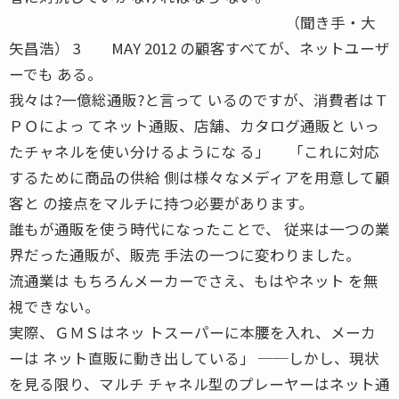
（聞き手・大
矢昌浩） 3 MAY 2012 の顧客すべてが、ネットユーザ
ーでも ある。
我々は?一億総通販?と言って いるのですが、消費者はＴ
ＰＯによっ てネット通販、店舗、カタログ通販と いっ
たチャネルを使い分けるようにな る」 「これに対応
するために商品の供給 側は様々なメディアを用意して顧
客と の接点をマルチに持つ必要があります。
誰もが通販を使う時代になったことで、 従来は一つの業
界だった通販が、販売 手法の一つに変わりました。
流通業は もちろんメーカーでさえ、もはやネット を無
視できない。
実際、ＧＭＳはネッ トスーパーに本腰を入れ、メーカ
ーは ネット直販に動き出している」 ──しかし、現状
を見る限り、マルチ チャネル型のプレーヤーはネット通