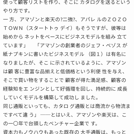
使って顧客リストを作り、そこに カタログを送るという
やり方です。
一 方、アマゾンと楽天の?二強?、アパレ ルのＺＯＺＯ
ＴＯＷＮ（スタートトゥ デイ）もそうですが、彼等は
始めから ネットをベースにビジネスモデルを組み 立て
ています」 「アマゾンの創業者のジェフ・ベゾス が
紙ナプキンに書いたビジネスモデル （図１）は有名に
なりましたが、そこ に示されているように、アマゾン
は顧 客に豊富な品揃えと低価格という利便 性を与え、
そこで買い物をすることで 顧客が得た満足感、顧客の
経験知をエ ンジンとして好循環を回し、持続的に 成長
していくモデルを構築して成功し ました。
同じ通販といっても、カタロ グ通販とは商流から物流ま
ですべて違 う」 ──とはいえ、アマゾンや楽天は、こ
の一〇年で台頭したベンチャー企業で す。
資本力もノウハウもあった既存の 大手通販は、もっと