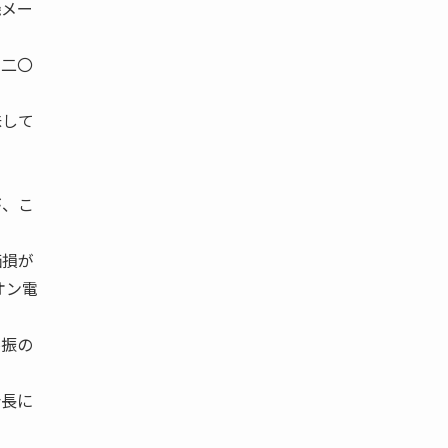
機メー
に二〇
味して
が、こ
価損が
オン電
不振の
会長に