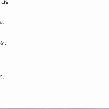
機に陥
は
なっ
開。