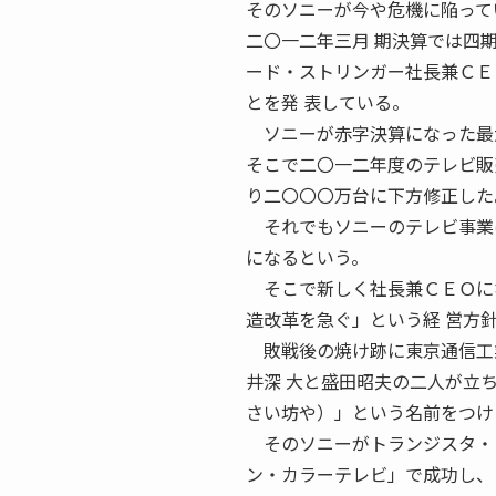
そのソニーが今や危機に陥って
二〇一二年三月 期決算では四
ード・ストリンガー社長兼ＣＥ
とを発 表している。
ソニーが赤字決算になった最大
そこで二〇一二年度のテレビ販
り二〇〇〇万台に下方修正した
それでもソニーのテレビ事業は
になるという。
そこで新しく社長兼ＣＥＯにな
造改革を急ぐ」という経 営方
敗戦後の焼け跡に東京通信工
井深 大と盛田昭夫の二人が立
さい坊や）」という名前をつけ
そのソニーがトランジスタ・ラ
ン・カラーテレビ」で成功し、