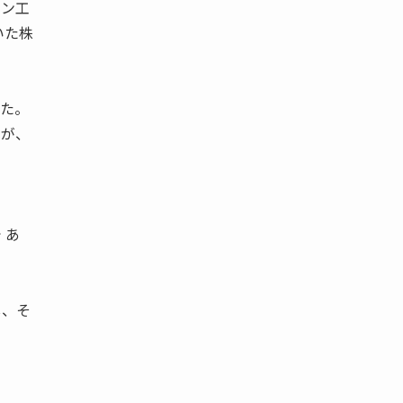
キン工
いた株
した。
たが、
 あ
し、そ
012