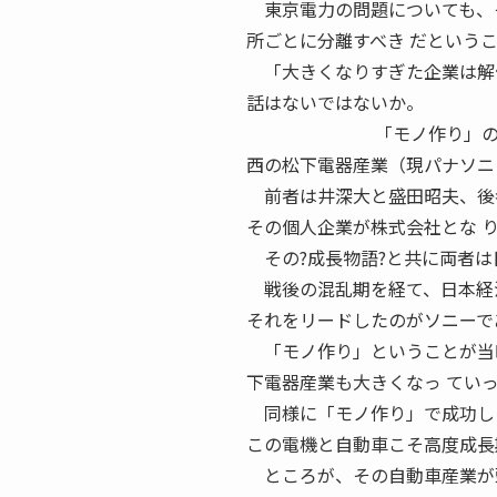
東京電力の問題についても、そ
所ごとに分離すべき だという
「大きくなりすぎた企業は解
話はないではないか。
「モノ作り」の時代 戦
西の松下電器産業（現パナソニ
前者は井深大と盛田昭夫、後者
その個人企業が株式会社とな 
その?成長物語?と共に両者は
戦後の混乱期を経て、日本経済
それをリードしたのがソニーで
「モノ作り」ということが当時
下電器産業も大きくなっ てい
同様に「モノ作り」で成功した
この電機と自動車こそ高度成長
ところが、その自動車産業が頭