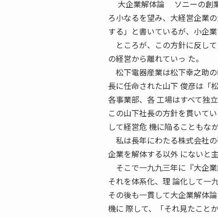
大企業解体論 ソニーの創業
ろ小なるを望み、大経営企業の
する」と書いているが、小企業
ところが、この方針に反してソ
の経営から離れていっ た。
松下電器産業は松下幸之助の時
長に任命された山下 俊彦は「
各事業部、各 工場はすべて独
この山下社長の方針を貫いてい
して経営危 機に陥ることもな
私は長年にわたる株式会社の研
企業を解体する以外 にないと
そこで一九九三年に『大企業解
それを体系化、理 論化して一
その後も一貫して大企業解体論
機に 際して、「それ見たこと