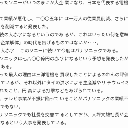
たソニーがいつのまにか大企 業になり、日本を代表する電
業績が悪化し、二〇〇五年に は一万人の従業員削減、さら
員を削減すると発表した。
の大赤字になるというのであ るが、これはいったい何を意
大企業解体」の時代を告げるものではないか‥‥。
このソニーに続いて今度はパナソニックである。
ニックは七八〇〇億円の赤 字になるという予想を発表した
である。
た最大の理由は三洋電機を 買収したことによるのれんの評
しているが、それ以外にタイの洪水による生産減やリ チウムイ
れたこと、円 高による打撃などもあげられている。
テレビ事業が不振に陥って いることがパナソニックの業績
までもない。
ソニックでも社長を交替す るとしており、大坪文雄社長が
になるという人事を発表している。