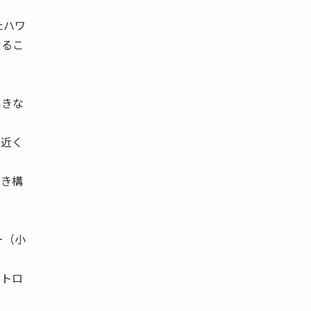
たハワ
なるこ
いきな
円近く
なき構
ー（小
ニトロ