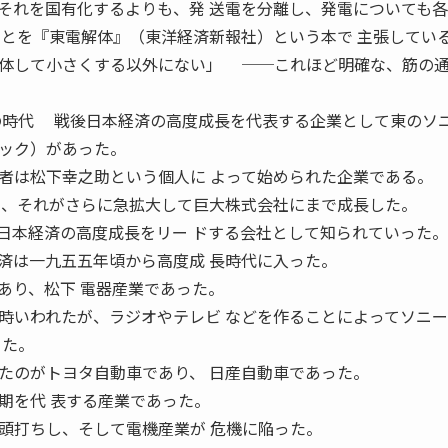
れを国有化するよりも、発 送電を分離し、発電についても各
ことを『東電解体』（東洋経済新報社）という本で 主張してい
体して小さくする以外にない」 ──これほど明確な、筋の
後日本経済の高度成長を代表する企業として東のソニ
ック）があった。
は松下幸之助という個人に よって始められた企業である。
り、それがさらに急拡大して巨大株式会社にまで成長した。
日本経済の高度成長をリー ドする会社として知られていった。
は一九五五年頃から高度成 長時代に入った。
あり、松下 電器産業であった。
いわれたが、ラジオやテレビ などを作ることによってソニー
った。
のがトヨタ自動車であり、 日産自動車であった。
期を代 表する産業であった。
打ちし、そして電機産業が 危機に陥った。