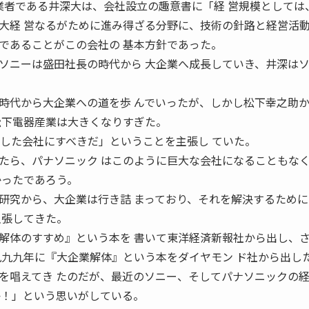
者である井深大は、会社設立の趣意書に「経 営規模としては
大経 営なるがために進み得ざる分野に、技術の針路と経営活動
であることがこの会社の 基本方針であった。
ニーは盛田社長の時代から 大企業へ成長していき、井深は
代から大企業への道を歩 んでいったが、しかし松下幸之助
松下電器産業は大きくなりすぎた。
立した会社にすべきだ」ということを主張し ていた。
たら、パナソニック はこのように巨大な会社になることもな
かったであろう。
究から、大企業は行き詰 まっており、それを解決するために
主張してきた。
体のすすめ』という本を 書いて東洋経済新報社から出し、
九九九年に『大企業解体』という本をダイヤモン ド社から出し
を唱えてき たのだが、最近のソニー、そしてパナソニックの
か！」という思いがしている。