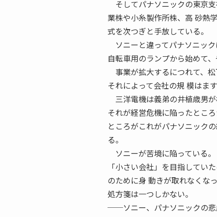
そしてパナソニックの東京支社
業株や小糸製作所株、高 砂熱
式を次つぎと手放している。
ソニーと違ってパナソニックは
自転車用のランプから始めて、
事業が拡大するにつれて、松下
それによって会社の規 模はま
三洋電機は義弟の井植歳男が松
それが経営危機に陥ったところ
ところがこれがパナソニックの
る。
ソニーが苦境に陥っている。
「小さい会社」を目指していた
のために身 動きが取れなくな
処方箋は一つしかない。
──ソニー、パナソニックの悲