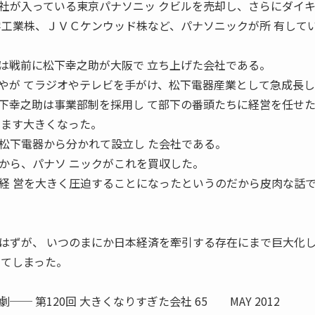
が入っている東京パナソニッ クビルを売却し、さらにダイ
学工業株、ＪＶＣケンウッド株など、パナソニックが所 有して
戦前に松下幸之助が大阪で 立ち上げた会社である。
やが てラジオやテレビを手がけ、松下電器産業として急成長
幸之助は事業部制を採用し て部下の番頭たちに経営を任せ
すます大きくなった。
下電器から分かれて設立し た会社である。
から、パナソ ニックがこれを買収した。
経 営を大きく圧迫することになったというのだから皮肉な話で
はずが、 いつのまにか日本経済を牽引する存在にまで巨大化
ってしまった。
劇── 第120回 大きくなりすぎた会社 65 MAY 2