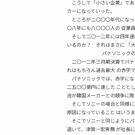
こうして「小さい企業」であっ
カーになっていった。
ところが二〇〇〇年代になって
〇八年にも八〇〇〇人の 従業
そして二〇一二年には四年連続
いるのか？ それはまさに 「
パナソニックの大赤字 
二〇一二年三月期決算でパナソ
れはもちろん過去最大 の赤字
パナソニックでは、赤字になっ
二五〇〇億円に達した ことと
池が韓国メーカーとの競争に敗
そしてソニーの場合と同様に、
原因になっていること はいう
そこでソニーと同じようにパナ
退いて、津賀一宏専務 が社長