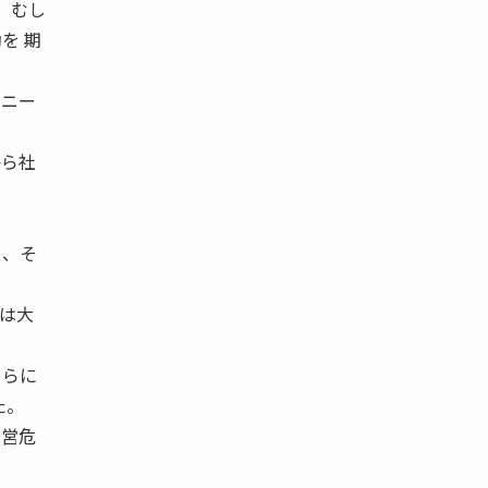
、むし
を 期
ソニー
から社
く、そ
は大
さらに
た。
経営危