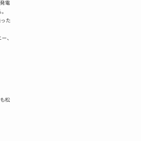
発電
る。
通った
ー、
も松