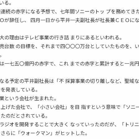
いる。
期連続の赤字になる予想で、七年間ソニーのトッ プを務めてき
Ｏが辞任し、 四月一日から平井一夫副社長が社長兼ＣＥＯに
の理由はテレビ事業の行き詰 まりにあるといわれる。
売台数 の目標を、それまで四〇〇〇万台としていたものを、
。
一七五〇億円の赤字で、これ までの赤字と累計すると一兆
る予定の平井副社長は「不 採算事業の切り離しなど、聖域
針を発表している。
業という会社が生まれた。
ち上げた会社で、「小さい会社」を目 指すという意味で「ソニ
 たのだとされている。
ジオを開発することで大きく なっていったのだが、「トリ
 さらに「ウォークマン」がヒットした。