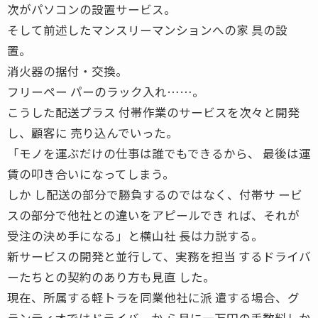
次がパソコンの設置サービス。
そして前述したマンスリーマンションへの家 具の設
置。
消火器の据付・交換。
フリーペー パーのラック入れ……。
こうした配送プラス 付帯作業のサービスを次々と開発
し、顧客に 売り込んでいった。
「モノを運ぶだけの仕事は誰でもできるから、 最後は運
賃の叩き合いになってしまう。
しか し配送の部分で勝負するのではなく、付帯サ ービ
スの部分で他社との違いをアピールでき れば、それが
受注の決め手になる」と横山社 長は力説する。
新サービスの開発と並行して、実務を担当 するドライバ
ーたちとの契約のあり方も見直 した。
現在、所属する軽トラを同業他社に派 遣する場合、グ
ランティオではドライバーか ら月に一万円の手数料しか