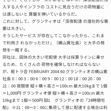
入する人やインフラの コストに見合うだけの荷物量に
は達しないと 算盤を弾いているからだ。
これに対して、グランティオは「深夜配達 の潜在的な需
要は大きい。
そうしたサービス が存在してこなかったから、これま
で利用さ れなかっただけ」（横山寛社長）と大手の発
想を一蹴する。
同社は、図体の大きい宅配便 大手は採算ラインに乗せ
るため、たくさんの 荷物を確保しなければならない
が、軽トラ会 FEBRUARY 2004 60 グランティオの横山寛
社長 0：00 3：00 6：00 9：00 12：00 18：00 20：00
21：00 夜間便 縦＋横＋高さ＝100cm 最大10kgまで 1個
＝1,000円 グランティオ便 縦＋横＋高さ＝100cm 最大
10kgまで 1個＝500円 図1 グランティオの『24時間宅
配』 ※21：00〜3：00に集荷して昼に配達する場合は料