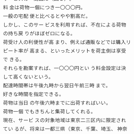
料 金は荷物一個につき一〇〇〇円。
一般の宅配 便と比べるとやや割高だ。
しかし、このサー ビスを利用すれば、不在による荷物
の持ち戻 りがほぼゼロになる。
荷受け人の利便性が高 まり、例えば通販などでは購入リ
ピート率が 高まる、といったメリットを荷主側は享受
で きる。
それらを勘案すれば、一〇〇〇円とい う料金設定は決
して高くないという。
配達時間帯は午後九時から翌日午前三時 まで。
好きな時間を指定できる。
荷物は当日 の午後六時までに出荷すればいい。
荷物一個 でもきちんと集荷してくれる。
現在、サービ スの対象地域は東京二三区内に限定され
てい るが、将来は一都三県（東京、千葉、埼玉、 神奈