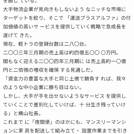
を画し ている。
大手物流企業が見向きもしないよう なニッチな市場に
ターゲットを絞り、そこで 「運送プラスアルファ」の付
加価値の高いサ ービスを提供していく戦略で急成長を
遂げて きた。
現在、軽トラの登録台数は二八〇台。
二〇〇三年三月期の売上高は約四億五〇〇 〇万円。
間もなく迎える二〇〇四年三月期に は売上高約一〇億
円と二倍強の増収を確保 する見通しだ。
「資金力の豊富な大手と同じ土俵で勝負す れば、我々
のような中小企業に勝ち目はない。
しかし、大手が手を出せないようなサービス を提供し
ていくことで差別化していけば、十 分生き残っていけ
る」と横山社長。
これまで に「夜間便」のほかにも、マンスリーマンシ
ョンに家 具を配送して組み立て・ 設置作業までを引き