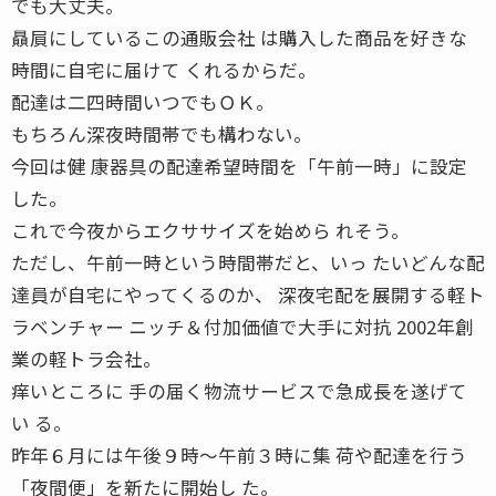
でも大丈夫。
贔屓にしているこの通販会社 は購入した商品を好きな
時間に自宅に届けて くれるからだ。
配達は二四時間いつでもＯＫ。
もちろん深夜時間帯でも構わない。
今回は健 康器具の配達希望時間を「午前一時」に設定
した。
これで今夜からエクササイズを始めら れそう。
ただし、午前一時という時間帯だと、いっ たいどんな配
達員が自宅にやってくるのか、 深夜宅配を展開する軽ト
ラベンチャー ニッチ＆付加価値で大手に対抗 2002年創
業の軽トラ会社。
痒いところに 手の届く物流サービスで急成長を遂げて
い る。
昨年６月には午後９時〜午前３時に集 荷や配達を行う
「夜間便」を新たに開始し た。