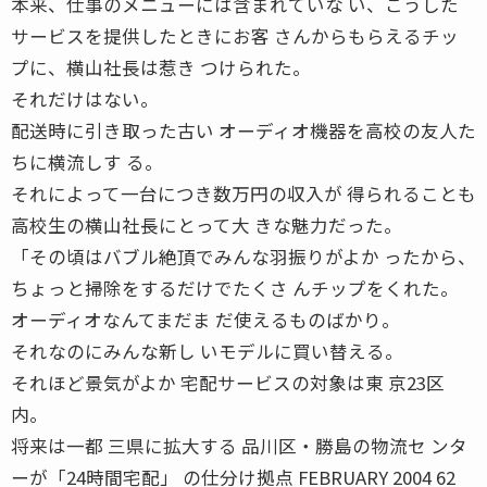
本来、仕事のメニューには含まれていな い、こうした
サービスを提供したときにお客 さんからもらえるチッ
プに、横山社長は惹き つけられた。
それだけはない。
配送時に引き取った古い オーディオ機器を高校の友人た
ちに横流しす る。
それによって一台につき数万円の収入が 得られることも
高校生の横山社長にとって大 きな魅力だった。
「その頃はバブル絶頂でみんな羽振りがよか ったから、
ちょっと掃除をするだけでたくさ んチップをくれた。
オーディオなんてまだま だ使えるものばかり。
それなのにみんな新し いモデルに買い替える。
それほど景気がよか 宅配サービスの対象は東 京23区
内。
将来は一都 三県に拡大する 品川区・勝島の物流セ ンタ
ーが「24時間宅配」 の仕分け拠点 FEBRUARY 2004 62