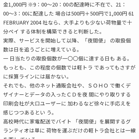
金1,000円 ※9：00〜20：00の配達時に不在で、21：
00〜3：00に配達した 場合は500円＋500円で1,000円 61
FEBRUARY 2004 社なら、大手よりも少ない荷物量で十
分ペイ する体制を構築できると判断した。
実際、サービスを開始して以降、「夜間便」 の取扱個
数は日を追うごとに増えている。
一 日当たりの取扱個数が一〇〇個に達する日も ある。
もっとも、この程度の個数では軽トラ であってもさすが
に採算ラインには届かない。
それでも、他のネット通販会社や、ＳＯＨＯ で働くデ
ザイナーとデータの入ったＣＤを夜 間にやり取りする
印刷会社が大口ユーザーに 加わるなど徐々に手応えを
感じつつあるとい う。
高校時代に家電配送でバイト 「夜間便」を展開するグ
ランティオは単に 荷物を運ぶだけの軽トラ会社とは一線