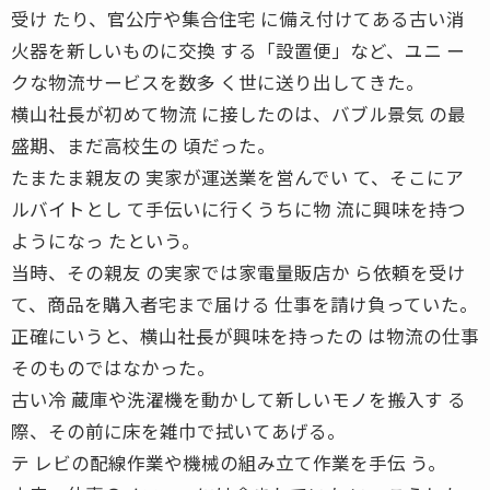
受け たり、官公庁や集合住宅 に備え付けてある古い消
火器を新しいものに交換 する「設置便」など、ユニ ー
クな物流サービスを数多 く世に送り出してきた。
横山社長が初めて物流 に接したのは、バブル景気 の最
盛期、まだ高校生の 頃だった。
たまたま親友の 実家が運送業を営んでい て、そこにア
ルバイトとし て手伝いに行くうちに物 流に興味を持つ
ようになっ たという。
当時、その親友 の実家では家電量販店か ら依頼を受け
て、商品を購入者宅まで届ける 仕事を請け負っていた。
正確にいうと、横山社長が興味を持ったの は物流の仕事
そのものではなかった。
古い冷 蔵庫や洗濯機を動かして新しいモノを搬入す る
際、その前に床を雑巾で拭いてあげる。
テ レビの配線作業や機械の組み立て作業を手伝 う。